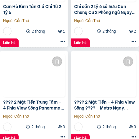
Căn Hộ Bình Tân Giá Chỉ Từ 2
Chỉ cần 2 tỷ 6 sở hữu Căn
Tỷ 6
Chung Cư 2 Phòng ngủ Ngay
Bình Tân gần Aeon Tân Phú
Ngoài Cần Thơ
Ngoài Cần Thơ
2 tháng
1
2 tháng
2
Liên hệ
Liên hệ
???? 2 Mặt Tiền Trung Tâm –
???? 2 Mặt Tiền – 4 Phía View
4 Phía View Sông Panorama
Sông ???? – Metro Ngay
???? – Metro Ngay Trước Mặt
Trước Mặt ???? – Full Nội
Ngoài Cần Thơ
Ngoài Cần Thơ
???? – Full Nội Thất
Thất Smart Home Samsung
????
2 tháng
3
2 tháng
3
Liên hệ
Liên hệ