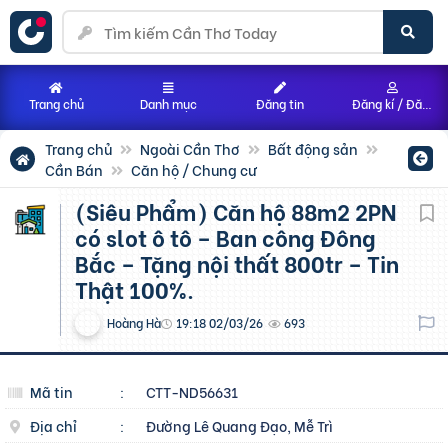
Trang chủ
Danh mục
Đăng tin
Đăng kí / Đăng nhập
Trang chủ
Ngoài Cần Thơ
Bất động sản
Cần Bán
Căn hộ / Chung cư
(Siêu Phẩm) Căn hộ 88m2 2PN
có slot ô tô – Ban công Đông
Bắc – Tặng nội thất 800tr – Tin
Thật 100%.
Hoàng Hà
19:18 02/03/26
693
Mã tin
:
CTT-ND56631
Địa chỉ
:
Đường Lê Quang Đạo, Mễ Trì