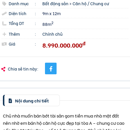
Danh mục
:
Bất động sản
>
Căn hộ / Chung cư
Diện tích
:
9m x 12m
Tổng DT
:
2
88m
Thêm
:
Chính chủ
đ
8.990.000.000
Giá
:
Chia sẻ tin này:
Nội dung chi tiết
Chủ nhà muốn bán bớt tài sản gom tiền mua nhà mặt đất
nên nhờ em bán hộ căn hộ cực đẹp tại tòa A – chung cư cao
cấp The Martrix One – số 1 Lê Quang Đạo. Chủ nhà tặng lại