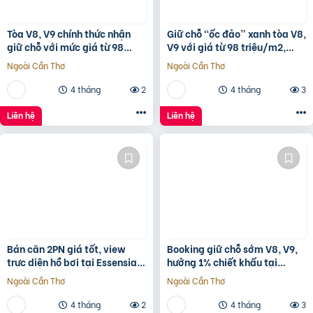
Tòa V8, V9 chính thức nhận
Giữ chỗ “ốc đảo” xanh tòa V8,
giữ chỗ với mức giá từ 98
V9 với giá từ 98 triệu/m2,
triệu/m2, 1% early bird tại
hưởng 1% chiết khấu booking
Ngoài Cần Thơ
Ngoài Cần Thơ
Sunshine Sky City
sớm tại
4 tháng
2
4 tháng
3
Liên hệ
Liên hệ
Bán căn 2PN giá tốt, view
Booking giữ chỗ sớm V8, V9,
trực diện hồ bơi tại Essensia
hưởng 1% chiết khấu tại
Sky với giá chỉ 5,6 tỷ
Sunshine Sky City để đón đầu
Ngoài Cần Thơ
Ngoài Cần Thơ
hạ tầng phát triển
4 tháng
2
4 tháng
3