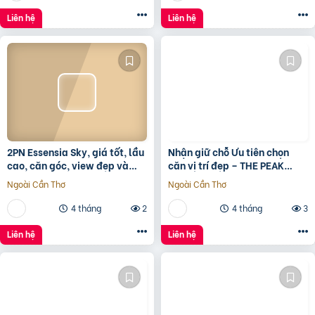
Liên hệ
Liên hệ
2PN Essensia Sky, giá tốt, lầu
Nhận giữ chỗ Ưu tiên chọn
cao, căn góc, view đẹp và
căn vị trí đẹp – THE PEAK
thoáng giá chỉ 6 tỷ 780 chưa
GARDEN của Hưng Lộc Phát
Ngoài Cần Thơ
Ngoài Cần Thơ
KPBTthích hợp
4 tháng
2
4 tháng
3
Liên hệ
Liên hệ