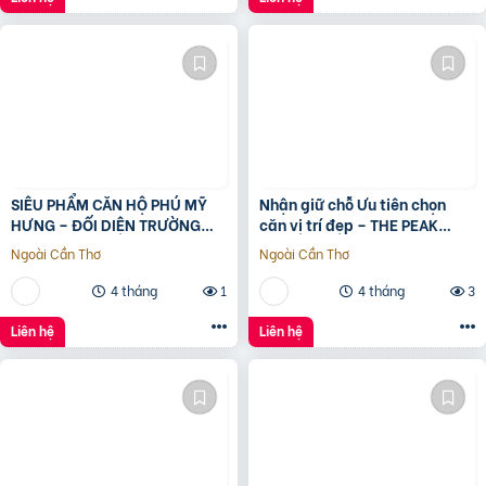
SIÊU PHẨM CĂN HỘ PHÚ MỸ
Nhận giữ chỗ Ưu tiên chọn
HƯNG – ĐỐI DIỆN TRƯỜNG
căn vị trí đẹp – THE PEAK
ĐINH THIỆN LÝ – DT 95M2 –
GARDEN của Hưng Lộc Phát
Ngoài Cần Thơ
Ngoài Cần Thơ
GIÁ 9. x TỶ.
4 tháng
1
4 tháng
3
Liên hệ
Liên hệ