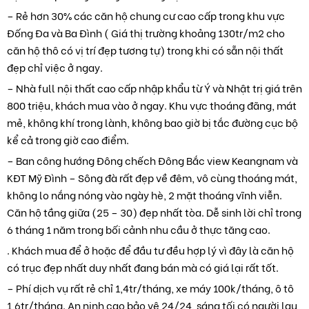
– Rẻ hơn 30% các căn hộ chung cư cao cấp trong khu vực
Đống Đa và Ba Đình ( Giá thị trường khoảng 130tr/m2 cho
căn hộ thô có vị trí đẹp tương tự) trong khi có sẵn nội thất
đẹp chỉ việc ở ngay.
– Nhà full nội thất cao cấp nhập khẩu từ Ý và Nhật trị giá trên
800 triệu, khách mua vào ở ngay. Khu vực thoáng đãng, mát
mẻ, không khí trong lành, không bao giờ bị tắc đường cục bộ
kể cả trong giờ cao điểm.
– Ban công hướng Đông chếch Đông Bắc view Keangnam và
KĐT Mỹ Đình – Sông đà rất đẹp về đêm, vô cùng thoáng mát,
không lo nắng nóng vào ngày hè, 2 mặt thoáng vĩnh viễn.
Căn hộ tầng giữa (25 – 30) đẹp nhất tòa. Dễ sinh lời chỉ trong
6 tháng 1 năm trong bối cảnh nhu cầu ở thực tăng cao.
. Khách mua để ở hoặc để đầu tư đều hợp lý vì đây là căn hộ
có trục đẹp nhất duy nhất đang bán mà có giá lại rất tốt.
– Phí dịch vụ rất rẻ chỉ 1,4tr/tháng, xe máy 100k/tháng, ô tô
1,6tr/tháng. An ninh cao bảo vệ 24/24, sáng tối có người lau