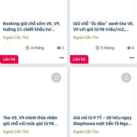
Booking giữ chỗ sớm V8, V9,
Giữ chỗ “ốc đảo” xanh tòa V8,
hưởng 1% chiết khấu tại
V9 với giá từ 98 triệu/m2,
Sunshine Sky City để đón đầu
hưởng 1% chiết khấu booking
Ngoài Cần Thơ
Ngoài Cần Thơ
hạ tầng phát triển
sớm tại
4 tháng
2
5 tháng
4
Liên hệ
Liên hệ
Tòa V8, V9 chính thức nhận
Giá chỉ từ 9 TỶ – Sở hữu ngay
giữ chỗ với mức giá từ 98
Shophouse mặt tiền Tô Ngọc
triệu/m2, 1% early bird tại
Vân, ngay vành đai 2
Ngoài Cần Thơ
Ngoài Cần Thơ
Sunshine Sky City