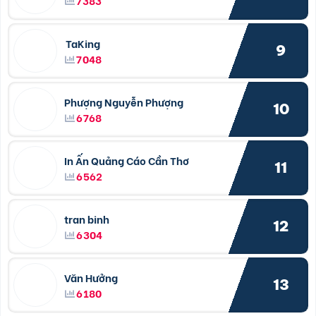
TaKing
9
7048
Phượng Nguyễn Phượng
10
6768
In Ấn Quảng Cáo Cần Thơ
11
6562
tran binh
12
6304
Văn Hưởng
13
6180