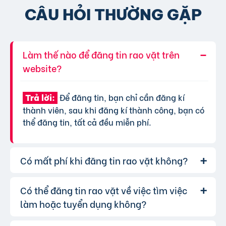
CÂU HỎI THƯỜNG GẶP
Làm thế nào để đăng tin rao vặt trên
website?
Để đăng tin, bạn chỉ cần đăng kí
Trả lời:
thành viên, sau khi đăng kí thành công, bạn có
thể đăng tin, tất cả đều miễn phí.
Có mất phí khi đăng tin rao vặt không?
Có thể đăng tin rao vặt về việc tìm việc
Chúng tôi cung cấp gói đăng tin miễn
Trả lời:
phí cơ bản cho tất cả người dùng. Tuy nhiên, để
làm hoặc tuyển dụng không?
tăng hiệu quả quảng cáo và được ưu tiên hiển