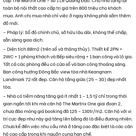
toàn bộ nội thất cao cấp trị giá trên 800 triệu cho khách
mua. Anh chị mua nhà chỉ việc ở ngay không phải sắm thêm
đồ mới.
– Pháp lý: Sổ đỏ chính chủ, sở hữu lâu dài, không thế chấp,
sẵn sàng giao dịch.
– Diện tích 88m2 (trên sổ và thông thủy). Thiết kế 2PN +
2WC + 1 phòng Khách và Bếp siêu rộng + 1 ban công và lô gia.
Tất cả các phòng đều có cửa sổ và ban công thoáng sáng.
Ban công hướng Đông Bắc view tòa nhà Keangnam
Landmark 72 rất đẹp. Căn hộ tầng giữa (25 – 30) đẹp nhất
tòa.
– Nhà có tiềm năng tăng giá ít nhất 1 – 1,5 tỷ chỉ trong thời
gian ngắn tới khi mà căn hộ The Martrix One giai đoạn 2,
chưa đào móng giá booking đã 125 – 130tr/m2. Căn hộ với vị
trí cực đẹp như này giá tăng lên bằng đó là điều đương nhiên.
Chưa kể đến việc nhu cầu nhà ở tăng cao đặc biệt là các căn
hộ cao cấp trong khi nguồn cung hạn chế.