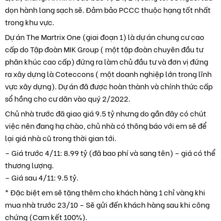
dọn hành lang sạch sẽ. Đảm bảo PCCC thuộc hạng tốt nhất
trong khu vực.
Dự án The Martrix One (giai đoạn 1) là dự án chung cư cao
cấp do Tập đoàn MIK Group ( một tập đoàn chuyên đầu tư
phân khúc cao cấp) đứng ra làm chủ đầu tư và đơn vị đứng
ra xây dựng là Coteccons ( một doanh nghiệp lớn trong lĩnh
vực xây dựng). Dự án đã được hoàn thành và chính thức cấp
sổ hồng cho cư dân vào quý 2/2022.
Chủ nhà trước đã giao giá 9.5 tỷ nhưng do gần đây có chút
việc nên đang hạ chào, chủ nhà có thông báo với em sẽ để
lại giá nhà cũ trong thời gian tới.
– Giá trước 4/11: 8.99 tỷ (đã bao phí và sang tên) – giá có thể
thương lượng.
– Giá sau 4/11: 9.5 tỷ.
* Đặc biệt em sẽ tặng thêm cho khách hàng 1 chỉ vàng khi
mua nhà trước 23/10 – Sẽ gửi đến khách hàng sau khi công
chứng (Cam kết 100%).