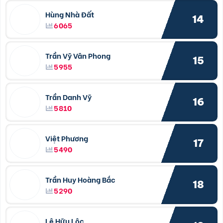
Hùng Nhà Đất
14
6065
Trần Vỹ Vân Phong
15
5955
Trần Danh Vỹ
16
5810
Việt Phương
17
5490
Trần Huy Hoàng Bắc
18
5290
Lê Hữu Lộc