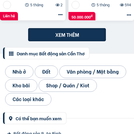
5 tháng
2
5 tháng
594
Liên hệ
đ
50.000.000
XEM THÊM
Danh mục Bất động sản Cần Thơ
Nhà ở
Đất
Văn phòng / Mặt bằng
Kho bãi
Shop / Quán / Kiot
Các loại khác
Có thể bạn muốn xem
Bất động sản P. An Bình