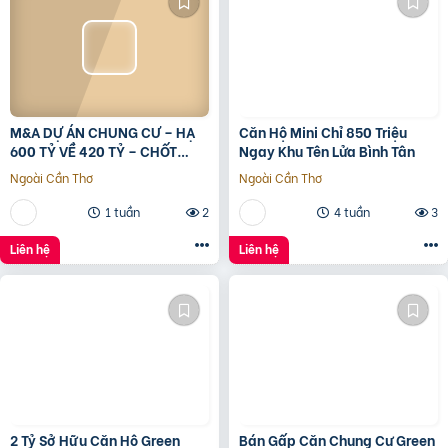
M&A DỰ ÁN CHUNG CƯ – HẠ
Căn Hộ Mini Chỉ 850 Triệu
600 TỶ VỀ 420 TỶ – CHỐT
Ngay Khu Tên Lửa Bình Tân
LVCC
Ngoài Cần Thơ
Ngoài Cần Thơ
1 tuần
2
4 tuần
3
Liên hệ
Liên hệ
2 Tỷ Sở Hữu Căn Hộ Green
Bán Gấp Căn Chung Cư Green