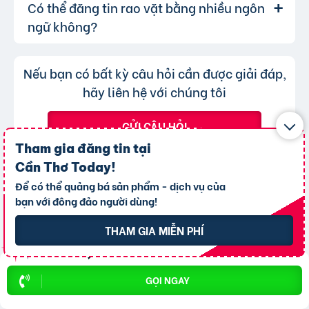
Có thể đăng tin rao vặt bằng nhiều ngôn
Lượt xem của tin đăng được đo lường
Trả lời:
khả năng hiển thị.
bạn chỉ không thể chuyển tin đăng sang
thông qua lượt nhấp và truy cập trực tiếp, có
ngữ không?
chuyên mục khác mà cần đăng tin mới.
nghĩa là khi người dùng nhấp vào tin đăng dưới
hình thức xem nhanh hoặc truy cập trực tiếp
Không, trang web chỉ chấp nhận các
Trả lời:
Nếu bạn có bất kỳ câu hỏi cần được giải đáp,
bài đăng.
tin đăng sử dụng tiếng Việt có dấu.
hãy liên hệ với chúng tôi
GỬI CÂU HỎI
Tham gia đăng tin tại
Cần Thơ Today
!
Để có thể quảng bá sản phẩm - dịch vụ của
bạn với đông đảo người dùng!
Chào mừng
THAM GIA MIỄN PHÍ
THÀNH VIÊN MỚI
GỌI NGAY
THAM GIA NGAY