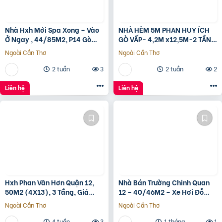
Nhà Hxh Mới Spa Xong – Vào
NHÀ HẺM 5M PHAN HUY ÍCH
Ở Ngay , 44/85M2, P14 Gò
GÒ VẤP- 4,2M x12,5M-2 TẦNG
Vấp, Giá 4.X Tỷ
– GIÁ 4,4 TỶ
Ngoài Cần Thơ
Ngoài Cần Thơ
2 tuần
3
2 tuần
2
Liên hệ
Liên hệ
Hxh Phan Văn Hơn Quận 12,
Nhà Bán Trường Chinh Quan
50M2 (4X13), 3 Tầng, Giá
12 – 40/46M2 – Xe Hơi Đỗ
4.96 Tỷ
Cửa – 3.1 Tỷ
Ngoài Cần Thơ
Ngoài Cần Thơ
4 tuần
3
1 tháng
1