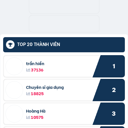
TOP 20 THÀNH VIÊN
trần hiền
1
37136
Chuyên sỉ gia dụng
2
18825
Hoàng Hà
3
10575