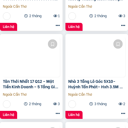
???????????????? ????
nam Đông Hà Quảng Trị
Ngoài Cần Thơ
Ngoài Cần Thơ
ộ???? ????????ấ????, ????
ó???? ???? ????ặ????
2 tháng
1
2 tháng
3
????????ề????
????????????, ????????á
Liên hệ
Liên hệ
????.???? ????ỷ
Tân Thới Nhất 17 Q12 – Mặt
Nhà 3 Tầng Lô Góc 5X10-
Tiền Kinh Doanh – 5 Tầng Giá
Huỳnh Tấn Phát– Hxh 3.5M –
13.6 Tỷ
Kinh Doanh Tốt – Shr Hoàn
Ngoài Cần Thơ
Ngoài Cần Thơ
Công Đủ- Giá 3 Tỷ Hơn.
2 tháng
3
3 tháng
2
Liên hệ
Liên hệ