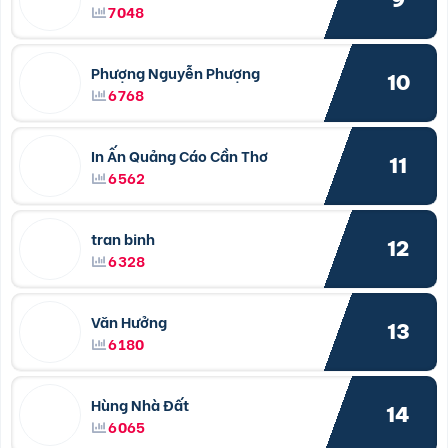
7048
Phượng Nguyễn Phượng
10
6768
In Ấn Quảng Cáo Cần Thơ
11
6562
tran binh
12
6328
Văn Hưởng
13
6180
Hùng Nhà Đất
14
6065