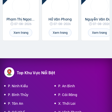
Phạm Thị Ngọc Linh
Hồ Văn Phong
Nguyễn 
07-08-2026
07-08-2026
07-08-2026
Xem trang
Xem trang
Xem trang
Top Khu Vực Nổi Bật
P. Ninh Kiều
P. An Bình
P. Bình Thủy
P. Cái Răng
P. Tân An
X. Thới Lai
P. Cái Khế
X. Vĩnh Thạnh