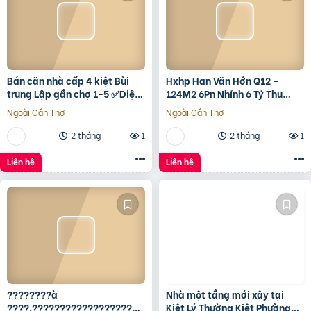
Bán căn nhà cấp 4 kiệt Bùi
Hxhp Han Văn Hớn Q12 –
trung Lập gần chợ 1-5 ✅Diện
124M2 6Pn Nhỉnh 6 Tỷ Thu
tích 5*22 ✅Hướng Tây Bắc
15Tr/Tháng
Ngoài Cần Thơ
Ngoài Cần Thơ
✅Đường oto thông
2 tháng
1
2 tháng
1
Liên hệ
Liên hệ
????????à
Nhà một tầng mới xây tại
????.????????????????????,
Kiêt Lý Thường Kiêt Phường