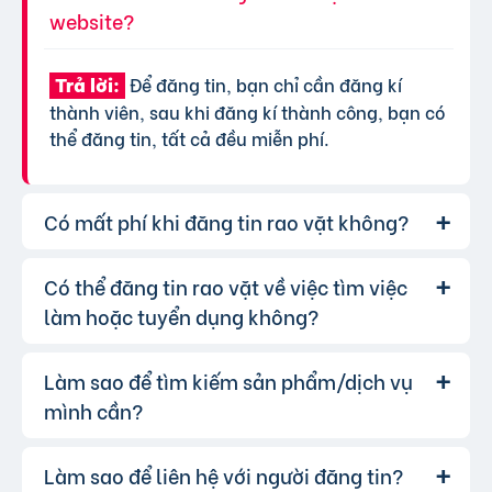
website?
Để đăng tin, bạn chỉ cần đăng kí
Trả lời:
thành viên, sau khi đăng kí thành công, bạn có
thể đăng tin, tất cả đều miễn phí.
Có mất phí khi đăng tin rao vặt không?
Có thể đăng tin rao vặt về việc tìm việc
Chúng tôi cung cấp gói đăng tin miễn
Trả lời:
phí cơ bản cho tất cả người dùng. Tuy nhiên, để
làm hoặc tuyển dụng không?
tăng hiệu quả quảng cáo và được ưu tiên hiển
thị, bạn có thể lựa chọn các gói dịch vụ nâng
Làm sao để tìm kiếm sản phẩm/dịch vụ
Hoàn toàn có thể. Website của chúng
Trả lời:
cấp với chi phí hợp lý, xem thêm
phí dịch vụ tin
tôi hỗ trợ đăng tin tuyển dụng và tìm việc làm.
mình cần?
VIP
.
Bạn chỉ cần chọn đúng chuyên mục và điền đầy
đủ thông tin.
Làm sao để liên hệ với người đăng tin?
Bạn có thể sử dụng công cụ tìm kiếm
Trả lời: