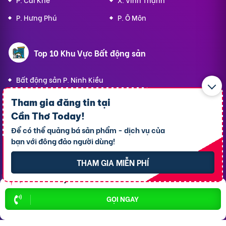
P. Hưng Phú
P. Ô Môn
Top 10 Khu Vực Bất động sản
Bất động sản P. Ninh Kiều
Bất động sản P. Cái Răng
Tham gia đăng tin tại
Bất động sản P. Tân An
Cần Thơ Today
!
Để có thể quảng bá sản phẩm - dịch vụ của
Bất động sản P. Cái Khế
bạn với đông đảo người dùng!
Bất động sản P. Bình Thủy
THAM GIA MIỄN PHÍ
Bất động sản P. Long Tuyền
Bất động sản P. Hưng Phú
GỌI NGAY
Bất động sản P. An Bình
Bất động sản X. Phong Điền