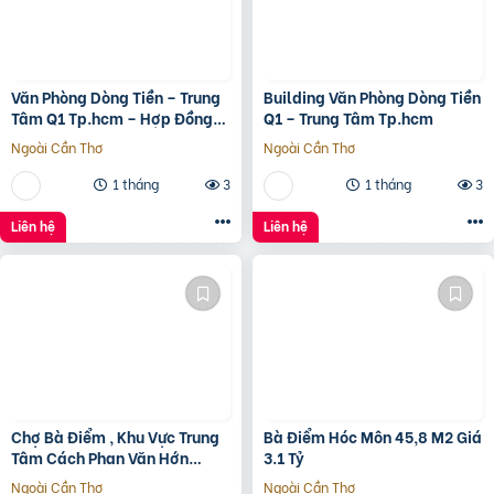
Văn Phòng Dòng Tiền – Trung
Building Văn Phòng Dòng Tiền
Tâm Q1 Tp.hcm – Hợp Đồng
Q1 – Trung Tâm Tp.hcm
Thuê 250 Triệu/Tháng – 115
Ngoài Cần Thơ
Ngoài Cần Thơ
Tỷ
1 tháng
3
1 tháng
3
Liên hệ
Liên hệ
Chợ Bà Điểm , Khu Vực Trung
Bà Điểm Hóc Môn 45,8 M2 Giá
Tâm Cách Phan Văn Hớn
3.1 Tỷ
100m
Ngoài Cần Thơ
Ngoài Cần Thơ