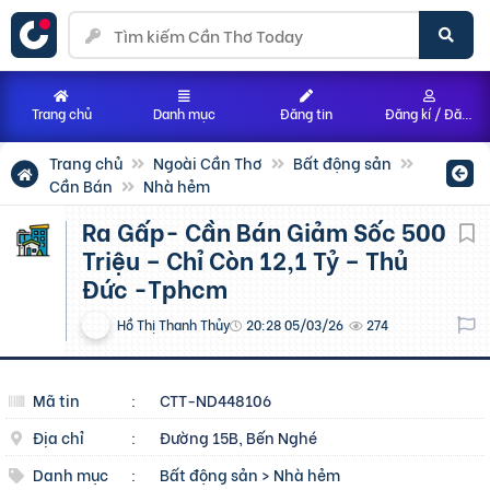
Trang chủ
Danh mục
Đăng tin
Đăng kí / Đăng nhập
Trang chủ
Ngoài Cần Thơ
Bất động sản
Cần Bán
Nhà hẻm
Ra Gấp- Cần Bán Giảm Sốc 500
Triệu – Chỉ Còn 12,1 Tỷ – Thủ
Đức -Tphcm
Hồ Thị Thanh Thủy
20:28 05/03/26
274
Mã tin
:
CTT-ND448106
Địa chỉ
:
Đường 15B, Bến Nghé
Danh mục
:
Bất động sản
>
Nhà hẻm