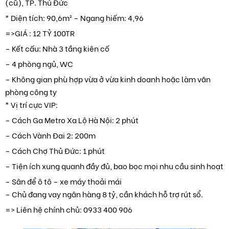
(cũ), TP. Thủ Đức
* Diện tích: 90,6m² – Ngang hiếm: 4,96
=>GIÁ : 12 TỶ 100TR
– Kết cấu: Nhà 3 tầng kiên cố
– 4 phòng ngủ, WC
– Không gian phù hợp vừa ở vừa kinh doanh hoặc làm văn
phòng công ty
* Vị trí cực VIP:
– Cách Ga Metro Xa Lộ Hà Nội: 2 phút
– Cách Vành Đai 2: 200m
– Cách Chợ Thủ Đức: 1 phút
– Tiện ích xung quanh đầy đủ, bao bọc mọi nhu cầu sinh hoạt
– Sân để ô tô – xe máy thoải mái
– Chủ đang vay ngân hàng 8 tỷ, cần khách hỗ trợ rút sổ.
=> Liên hệ chính chủ: 0933 400 906