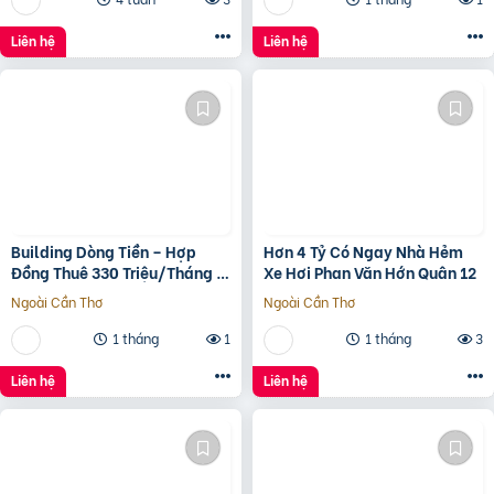
Liên hệ
Liên hệ
Building Dòng Tiền – Hợp
Hơn 4 Tỷ Có Ngay Nhà Hẻm
Đồng Thuê 330 Triệu/Tháng –
Xe Hơi Phan Văn Hớn Quân 12
Quận 5, Tp.hcm -139Ty
Ngoài Cần Thơ
Ngoài Cần Thơ
1 tháng
1
1 tháng
3
Liên hệ
Liên hệ