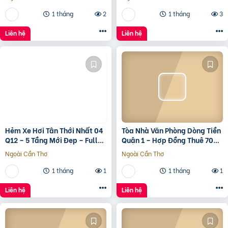
1 tháng
2
1 tháng
3
Liên hệ
Liên hệ
Hẻm Xe Hơi Tân Thới Nhất 04
Tòa Nhà Văn Phòng Dòng Tiền
Q12 – 5 Tầng Mới Đẹp – Full
Quận 1 – Hợp Đồng Thuê 700
Nội Thất – Giá 7.3 Tỷ
Triệu/Tháng – 490 Tỷ
Ngoài Cần Thơ
Ngoài Cần Thơ
1 tháng
1
1 tháng
1
Liên hệ
Liên hệ