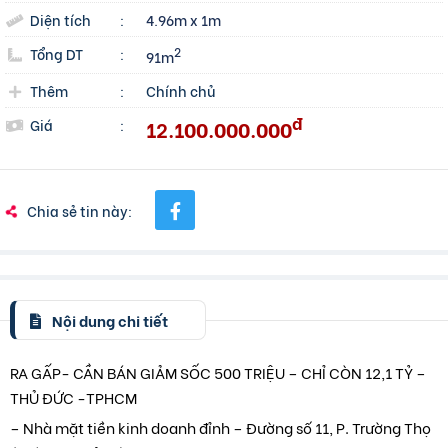
Diện tích
:
4.96m x 1m
Tổng DT
:
2
91m
Thêm
:
Chính chủ
đ
12.100.000.000
Giá
:
Chia sẻ tin này:
Nội dung chi tiết
RA GẤP- CẦN BÁN GIẢM SỐC 500 TRIỆU – CHỈ CÒN 12,1 TỶ –
THỦ ĐỨC -TPHCM
– Nhà mặt tiền kinh doanh đỉnh – Đường số 11, P. Trường Thọ