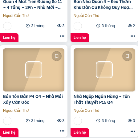
Quận 4 Mặt Tiền Đường Số 11
Bán Nhà Quận 4 – Kèo Thơm
– 4 Tầng – 2Pn – Nhà Mới –
Khu Dân Cư Không Quy Hoạch
7.35 Tỷ Tl
Cách Mặt Tiền Xóm Chiếu
Ngoài Cần Thơ
Ngoài Cần Thơ
30M
3 tháng
3
3 tháng
2
Liên hệ
Liên hệ
Bán Tôn Đản P4 Q4 – Nhà Mới
Nhà Ngộp Ngân Hàng – Tôn
Xây Căn Góc
Thất Thuyết P15 Q4
Ngoài Cần Thơ
Ngoài Cần Thơ
3 tháng
3
3 tháng
3
Liên hệ
Liên hệ