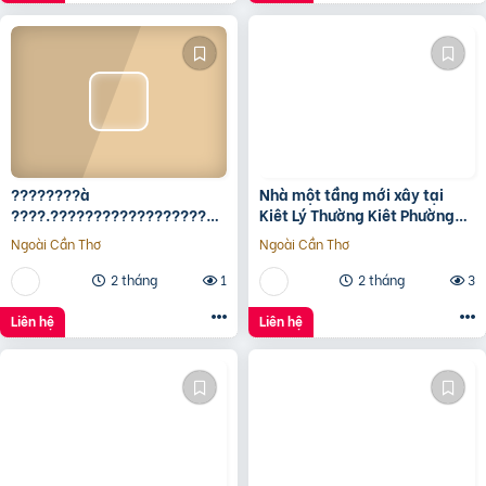
????????à
Nhà một tầng mới xây tại
????.????????????????????,
Kiêt Lý Thường Kiêt Phường
???????????????? ????
nam Đông Hà Quảng Trị
Ngoài Cần Thơ
Ngoài Cần Thơ
ộ???? ????????ấ????, ????
ó???? ???? ????ặ????
2 tháng
1
2 tháng
3
????????ề????
????????????, ????????á
Liên hệ
Liên hệ
????.???? ????ỷ