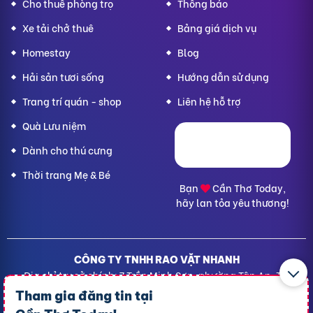
Cho thuê phòng trọ
Thông báo
Xe tải chở thuê
Bảng giá dịch vụ
Homestay
Blog
Hải sản tươi sống
Hướng dẫn sử dụng
Trang trí quán - shop
Liên hệ hỗ trợ
Quà Lưu niệm
Dành cho thú cưng
Thời trang Mẹ & Bé
Bạn
Cần Thơ Today,
hãy lan tỏa yêu thương!
CÔNG TY TNHH RAO VẶT NHANH
Địa chỉ trụ sở chính: 7 Trần Minh Sơn, phường Tân An, TP.
Cần Thơ
Tham gia đăng tin tại
Giấy CNĐKDN: 1801717351 – Ngày cấp: 24/01/2022 - Cơ