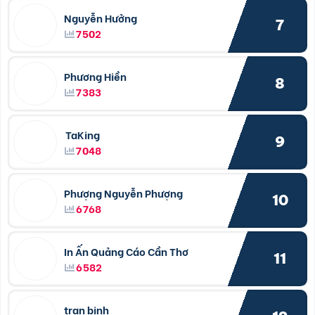
Nguyễn Hưởng
7
7502
Phương Hiền
8
7383
TaKing
9
7048
Phượng Nguyễn Phượng
10
6768
In Ấn Quảng Cáo Cần Thơ
11
6582
tran binh