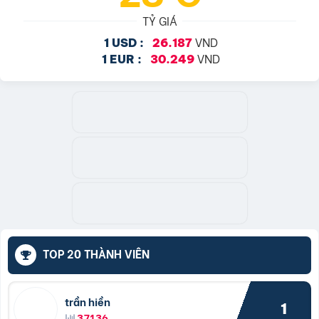
TỶ GIÁ
VND
1 USD :
26.187
VND
1 EUR :
30.249
TOP 20 THÀNH VIÊN
trần hiền
1
37136