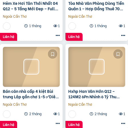
Hẻm Xe Hơi Tân Thới Nhất 04
Tòa Nhà Văn Phòng Dòng Tiền
Q12 – 5 Tầng Mới Đẹp – Full
Quận 1 – Hợp Đồng Thuê 700
Nội Thất – Giá 7.3 Tỷ
Triệu/Tháng – 490 Tỷ
Ngoài Cần Thơ
Ngoài Cần Thơ
1 tháng
1
1 tháng
1
Liên hệ
Liên hệ
Bán căn nhà cấp 4 kiệt Bùi
Hxhp Han Văn Hớn Q12 –
trung Lập gần chợ 1-5 ✅Diện
124M2 6Pn Nhỉnh 6 Tỷ Thu
tích 5*22 ✅Hướng Tây Bắc
15Tr/Tháng
Ngoài Cần Thơ
Ngoài Cần Thơ
✅Đường oto thông
2 tháng
1
2 tháng
1
Liên hệ
Liên hệ