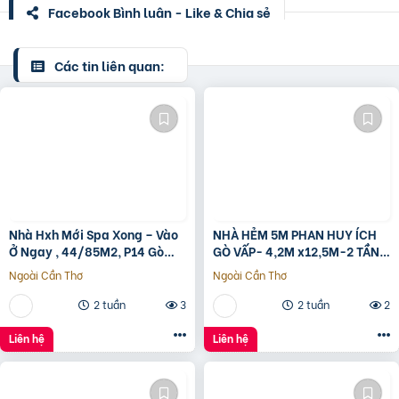
Facebook Bình luận - Like & Chia sẻ
Các tin liên quan:
Nhà Hxh Mới Spa Xong – Vào
NHÀ HẺM 5M PHAN HUY ÍCH
Ở Ngay , 44/85M2, P14 Gò
GÒ VẤP- 4,2M x12,5M-2 TẦNG
Vấp, Giá 4.X Tỷ
– GIÁ 4,4 TỶ
Ngoài Cần Thơ
Ngoài Cần Thơ
2 tuần
3
2 tuần
2
Liên hệ
Liên hệ