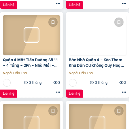
Liên hệ
Liên hệ
Quận 4 Mặt Tiền Đường Số 11
Bán Nhà Quận 4 – Kèo Thơm
– 4 Tầng – 2Pn – Nhà Mới –
Khu Dân Cư Không Quy Hoạch
7.35 Tỷ Tl
Cách Mặt Tiền Xóm Chiếu
Ngoài Cần Thơ
Ngoài Cần Thơ
30M
3 tháng
3
3 tháng
2
Liên hệ
Liên hệ