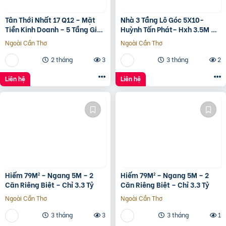
Tân Thới Nhất 17 Q12 – Mặt
Nhà 3 Tầng Lô Góc 5X10-
Tiền Kinh Doanh – 5 Tầng Giá
Huỳnh Tấn Phát– Hxh 3.5M –
13.6 Tỷ
Kinh Doanh Tốt – Shr Hoàn
Ngoài Cần Thơ
Ngoài Cần Thơ
Công Đủ- Giá 3 Tỷ Hơn.
2 tháng
3
3 tháng
2
Liên hệ
Liên hệ
Hiếm 79M² – Ngang 5M – 2
Hiếm 79M² – Ngang 5M – 2
Căn Riêng Biệt – Chỉ 3.3 Tỷ
Căn Riêng Biệt – Chỉ 3.3 Tỷ
Ngoài Cần Thơ
Ngoài Cần Thơ
3 tháng
3
3 tháng
1