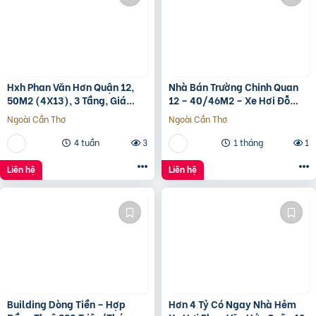
Hxh Phan Văn Hơn Quận 12,
Nhà Bán Trường Chinh Quan
50M2 (4X13), 3 Tầng, Giá
12 – 40/46M2 – Xe Hơi Đỗ
4.96 Tỷ
Cửa – 3.1 Tỷ
Ngoài Cần Thơ
Ngoài Cần Thơ
4 tuần
3
1 tháng
1
Liên hệ
Liên hệ
Building Dòng Tiền – Hợp
Hơn 4 Tỷ Có Ngay Nhà Hẻm