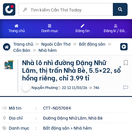
Trang chủ
Danh mục
Đăng tin
Đăng kí / Đăng nhập
Trang chủ
Ngoài Cần Thơ
Bất động sản
Cần Bán
Nhà hẻm
Nhà lô nhì đường Đặng Nhữ
Lâm, thị trấn Nhà Bè, 5.5×22, sổ
hồng riêng, chỉ 3.99 tỉ
Nguyễn Phương
22:12 11/03/26
746
Mã tin
:
CTT-ND57084
Địa chỉ
:
Đường Đặng Nhữ Lâm, Nhà Bè
Danh mục
:
Bất động sản
>
Nhà hẻm