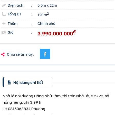
Diện tích
:
5.5m x 22m
Tổng DT
:
2
120m
Thêm
:
Chính chủ
đ
3.990.000.000
Giá
:
Chia sẻ tin này:
Nội dung chi tiết
Nhà lô nhì đường Đặng Nhữ Lâm, thị trấn Nhà Bè, 5.5×22, sổ
hồng riêng, chỉ 3.99 tỉ
LH 0815063834 Phương