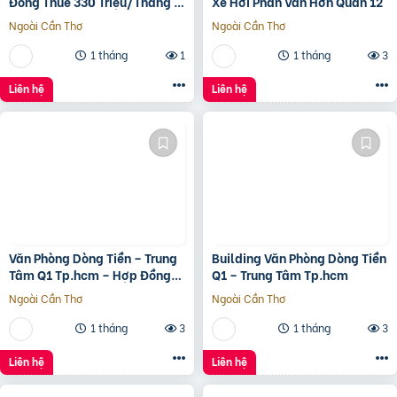
Đồng Thuê 330 Triệu/Tháng –
Xe Hơi Phan Văn Hớn Quân 12
Quận 5, Tp.hcm -139Ty
Ngoài Cần Thơ
Ngoài Cần Thơ
1 tháng
1
1 tháng
3
Liên hệ
Liên hệ
Văn Phòng Dòng Tiền – Trung
Building Văn Phòng Dòng Tiền
Tâm Q1 Tp.hcm – Hợp Đồng
Q1 – Trung Tâm Tp.hcm
Thuê 250 Triệu/Tháng – 115
Ngoài Cần Thơ
Ngoài Cần Thơ
Tỷ
1 tháng
3
1 tháng
3
Liên hệ
Liên hệ