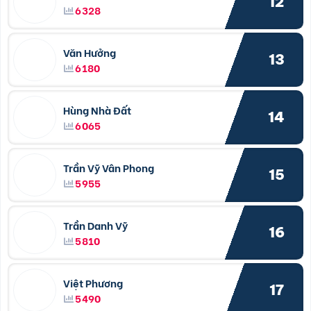
12
6328
Văn Hưởng
13
6180
Hùng Nhà Đất
14
6065
Trần Vỹ Vân Phong
15
5955
Trần Danh Vỹ
16
5810
Việt Phương
17
5490