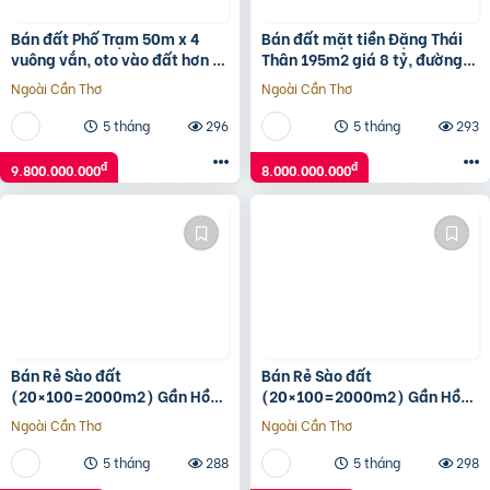
Bán đất Phố Trạm 50m x 4
Bán đất mặt tiền Đặng Thái
vuông vắn, oto vào đất hơn 9
Thân 195m2 giá 8 tỷ, đường
tỷ TL. LH 0936123469
7m5, sổ sẵn chính chủ
Ngoài Cần Thơ
Ngoài Cần Thơ
5 tháng
296
5 tháng
293
đ
đ
9.800.000.000
8.000.000.000
Bán Rẻ Sào đất
Bán Rẻ Sào đất
(20×100=2000m2) Gần Hồ
(20×100=2000m2) Gần Hồ
Du Lịch Thanh An, Dân Cư
Du Lịch Thanh An, Dân Cư
Ngoài Cần Thơ
Ngoài Cần Thơ
đông, Thuận Tiện Buôn Bán,
đông, Thuận Tiện Buôn Bán,
500tr
500tr
5 tháng
288
5 tháng
298