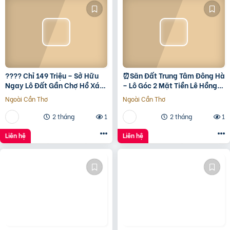
???? Chỉ 149 Triệu – Sở Hữu
⏰️Săn Đất Trung Tâm Đông Hà
Ngay Lô Đất Gần Chợ Hồ Xá,
– Lô Góc 2 Mặt Tiền Lê Hồng
Cơ Hội Đầu Tư Giá Rẻ Hiếm
Phong, Giá Chỉ 1 Tỷ 5Xx ????
Ngoài Cần Thơ
Ngoài Cần Thơ
Có! ???? Vị trí:
2 tháng
1
2 tháng
1
Liên hệ
Liên hệ