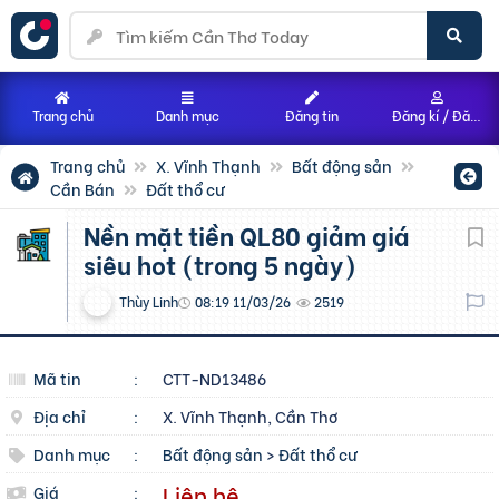
Trang chủ
Danh mục
Đăng tin
Đăng kí / Đăng nhập
Trang chủ
X. Vĩnh Thạnh
Bất động sản
Cần Bán
Đất thổ cư
Nền mặt tiền QL80 giảm giá
siêu hot (trong 5 ngày)
Thùy Linh
08:19 11/03/26
2519
Mã tin
:
CTT-ND13486
Địa chỉ
:
X. Vĩnh Thạnh, Cần Thơ
Danh mục
:
Bất động sản
>
Đất thổ cư
Liên hệ
Giá
: