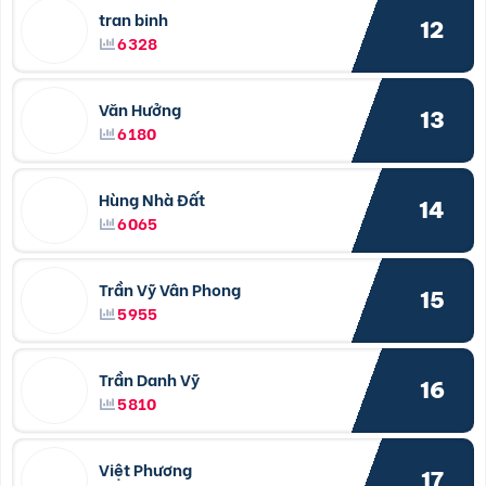
tran binh
12
6328
Văn Hưởng
13
6180
Hùng Nhà Đất
14
6065
Trần Vỹ Vân Phong
15
5955
Trần Danh Vỹ
16
5810
Việt Phương
17