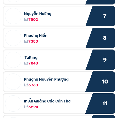
Nguyễn Hưởng
7
7502
Phương Hiền
8
7383
TaKing
9
7048
Phượng Nguyễn Phượng
10
6768
In Ấn Quảng Cáo Cần Thơ
11
6594