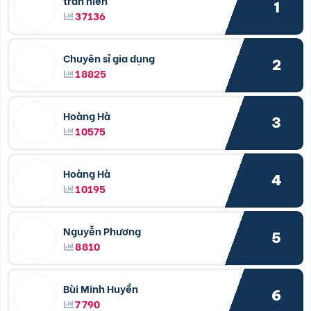
trần hiền
1
37136
Chuyên sỉ gia dụng
2
18825
Hoàng Hà
3
10575
Hoàng Hà
4
10195
Nguyễn Phương
5
8810
Bùi Minh Huyền
6
7790