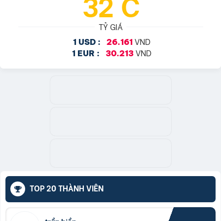
32°C
TỶ GIÁ
VND
1 USD :
26.161
VND
1 EUR :
30.213
TOP 20 THÀNH VIÊN