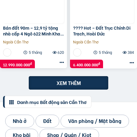
Bán đất 90m – 12,9 tỷ tặng
???? Hot – Đất Trục Chính Di
nhà cấp 4 Ngõ 622 Minh Khai
Trạch, Hoài Đức
to như Phố ô tô vào nhà.
Ngoài Cần Thơ
Ngoài Cần Thơ
5 tháng
620
5 tháng
384
đ
đ
12.990.000.000
6.400.000.000
XEM THÊM
Danh mục Bất động sản Cần Thơ
Nhà ở
Đất
Văn phòng / Mặt bằng
Kho bãi
Shop / Quán / Kiot