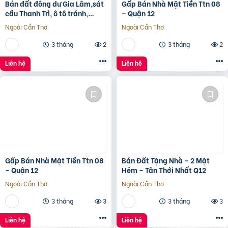
Bán đất đông dư Gia Lâm,sát
Gấp Bán Nhà Mặt Tiền Ttn 08
cầu Thanh Trì, ô tô tránh,
– Quận 12
60m, MT4m, 7 tỷ
Ngoài Cần Thơ
Ngoài Cần Thơ
3 tháng
2
3 tháng
2
Liên hệ
Liên hệ
Gấp Bán Nhà Mặt Tiền Ttn 08
Bán Đất Tặng Nhà – 2 Mặt
– Quận 12
Hẻm – Tân Thới Nhất Q12
Ngoài Cần Thơ
Ngoài Cần Thơ
3 tháng
3
3 tháng
3
Liên hệ
Liên hệ