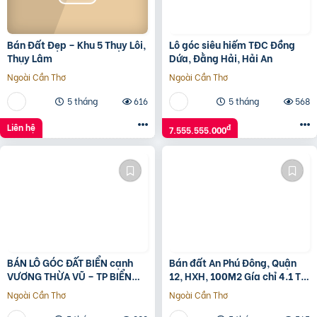
Bán Đất Đẹp – Khu 5 Thụy Lôi,
Lô góc siêu hiếm TĐC Đồng
Thụy Lâm
Dứa, Đằng Hải, Hải An
Ngoài Cần Thơ
Ngoài Cần Thơ
5 tháng
616
5 tháng
568
Liên hệ
đ
7.555.555.000
BÁN LÔ GÓC ĐẤT BIỂN cạnh
Bán đất An Phú Đông, Quận
VƯƠNG THỪA VŨ – TP BIỂN
12, HXH, 100M2 Gía chỉ 4.1 Tỷ
MIAMI CHÂU Á
TL
Ngoài Cần Thơ
Ngoài Cần Thơ