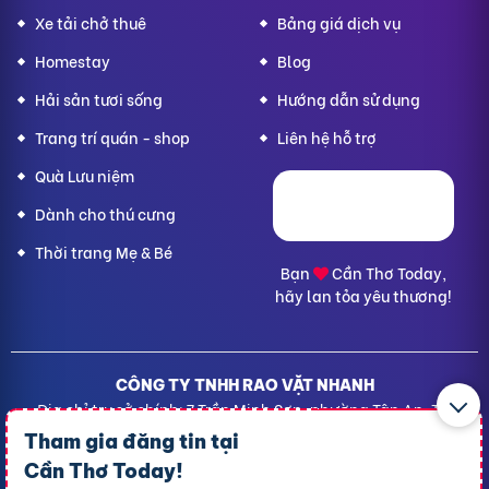
Xe tải chở thuê
Bảng giá dịch vụ
Homestay
Blog
Hải sản tươi sống
Hướng dẫn sử dụng
Trang trí quán - shop
Liên hệ hỗ trợ
Quà Lưu niệm
Dành cho thú cưng
Thời trang Mẹ & Bé
Bạn
Cần Thơ Today,
hãy lan tỏa yêu thương!
CÔNG TY TNHH RAO VẶT NHANH
Địa chỉ trụ sở chính: 7 Trần Minh Sơn, phường Tân An, TP.
Cần Thơ
Tham gia đăng tin tại
Giấy CNĐKDN: 1801717351 – Ngày cấp: 24/01/2022 - Cơ
Cần Thơ Today
!
quan cấp: Phòng Đăng ký kinh doanh – Sở kế hoạch và