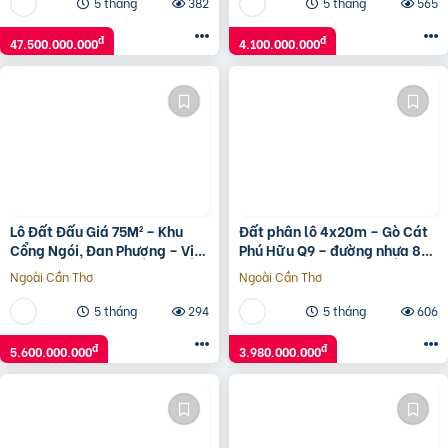
5 tháng
382
5 tháng
565
đ
đ
47.500.000.000
4.100.000.000
Lô Đất Đấu Giá 75M² – Khu
Đất phân lô 4x20m – Gò Cát
Cổng Ngói, Đan Phượng – Vị
Phú Hữu Q9 – đường nhựa 8m
Trí Siêu Đẹp, Giá Tốt!
có vỉa hè – giá 3,98 tỷ
Ngoài Cần Thơ
Ngoài Cần Thơ
5 tháng
294
5 tháng
606
đ
đ
5.600.000.000
3.980.000.000