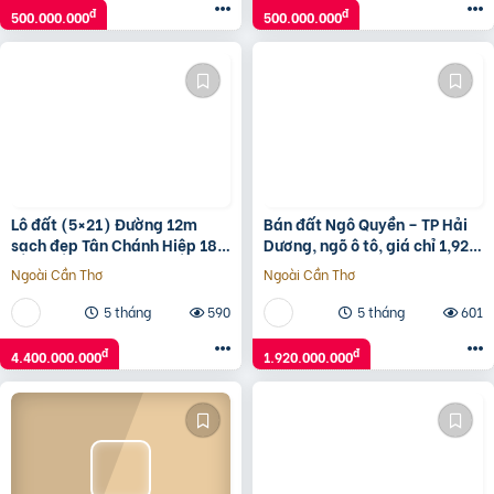
đ
đ
500.000.000
500.000.000
Lô đất (5×21) Đường 12m
Bán đất Ngô Quyền – TP Hải
sạch đẹp Tân Chánh Hiệp 18,
Dương, ngõ ô tô, giá chỉ 1,92
Quận 12, giá rẻ 4.4 tỷ
tỷ cực tiềm năng
Ngoài Cần Thơ
Ngoài Cần Thơ
5 tháng
590
5 tháng
601
đ
đ
4.400.000.000
1.920.000.000