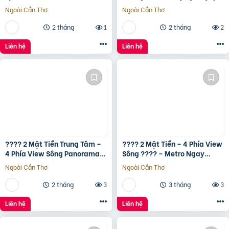
Bình Tân gần Aeon Tân Phú
Ngoài Cần Thơ
Ngoài Cần Thơ
2 tháng
1
2 tháng
2
Liên hệ
Liên hệ
???? 2 Mặt Tiền Trung Tâm –
???? 2 Mặt Tiền – 4 Phía View
4 Phía View Sông Panorama
Sông ???? – Metro Ngay
???? – Metro Ngay Trước Mặt
Trước Mặt ???? – Full Nội
Ngoài Cần Thơ
Ngoài Cần Thơ
???? – Full Nội Thất
Thất Smart Home Samsung
????
2 tháng
3
3 tháng
3
Liên hệ
Liên hệ