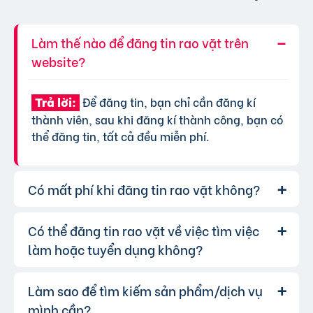
Làm thế nào để đăng tin rao vặt trên
website?
Để đăng tin, bạn chỉ cần đăng kí
Trả lời:
thành viên, sau khi đăng kí thành công, bạn có
thể đăng tin, tất cả đều miễn phí.
Có mất phí khi đăng tin rao vặt không?
Có thể đăng tin rao vặt về việc tìm việc
Chúng tôi cung cấp gói đăng tin miễn
Trả lời:
phí cơ bản cho tất cả người dùng. Tuy nhiên, để
làm hoặc tuyển dụng không?
tăng hiệu quả quảng cáo và được ưu tiên hiển
thị, bạn có thể lựa chọn các gói dịch vụ nâng
Làm sao để tìm kiếm sản phẩm/dịch vụ
Hoàn toàn có thể. Website của chúng
Trả lời:
cấp với chi phí hợp lý, xem thêm
phí dịch vụ tin
tôi hỗ trợ đăng tin tuyển dụng và tìm việc làm.
mình cần?