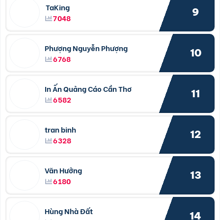
TaKing
9
7048
Phượng Nguyễn Phượng
10
6768
In Ấn Quảng Cáo Cần Thơ
11
6582
tran binh
12
6328
Văn Hưởng
13
6180
Hùng Nhà Đất
14