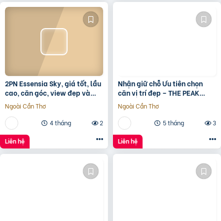
2PN Essensia Sky, giá tốt, lầu
Nhận giữ chỗ Ưu tiên chọn
cao, căn góc, view đẹp và
căn vị trí đẹp – THE PEAK
thoáng giá chỉ 6 tỷ 780 chưa
GARDEN của Hưng Lộc Phát
Ngoài Cần Thơ
Ngoài Cần Thơ
KPBTthích hợp
4 tháng
2
5 tháng
3
Liên hệ
Liên hệ