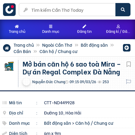
Trang chủ
Danh mục
Đăng tin
Đăng kí / Đăng nhập
Trang chủ
Ngoài Cần Thơ
Bất động sản
Cần Bán
Căn hộ / Chung cư
Mở bán căn hộ 6 sao toà Mira –
Dự án Regal Complex Đà Nẵng
Nguyễn Đức Chung
09:15 09/03/26
253
Mã tin
:
CTT-ND449928
Địa chỉ
:
Đường 10, Hòa Hải
Danh mục
:
Bất động sản
>
Căn hộ / Chung cư
Diện tích
:
6m x 9m