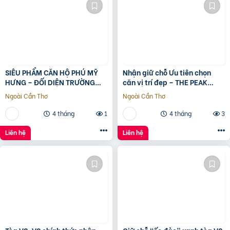
SIÊU PHẨM CĂN HỘ PHÚ MỸ
Nhận giữ chỗ Ưu tiên chọn
HƯNG – ĐỐI DIỆN TRƯỜNG
căn vị trí đẹp – THE PEAK
ĐINH THIỆN LÝ – DT 95M2 –
GARDEN của Hưng Lộc Phát
Ngoài Cần Thơ
Ngoài Cần Thơ
GIÁ 9. x TỶ.
4 tháng
1
4 tháng
3
Liên hệ
Liên hệ