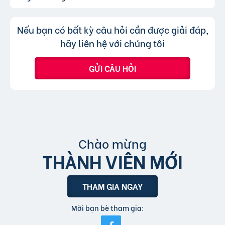
chuyên mục khác mà cần đăng tin mới.
nghĩa là khi người dùng nhấp vào tin đăng dưới
hình thức xem nhanh hoặc truy cập trực tiếp
Không, trang web chỉ chấp nhận các
Trả lời:
Nếu bạn có bất kỳ câu hỏi cần được giải đáp,
bài đăng.
tin đăng sử dụng tiếng Việt có dấu.
hãy liên hệ với chúng tôi
GỬI CÂU HỎI
Chào mừng
THÀNH VIÊN MỚI
THAM GIA NGAY
Mời bạn bè tham gia: