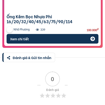
Ống Kẽm Bọc Nhựa Phi
16/20/32/40/45/63/75/90/114
Nhã Phương
đ
339
100.000
Xem chi tiết
Đánh giá & Gửi tin nhắn
0
Đánh giá