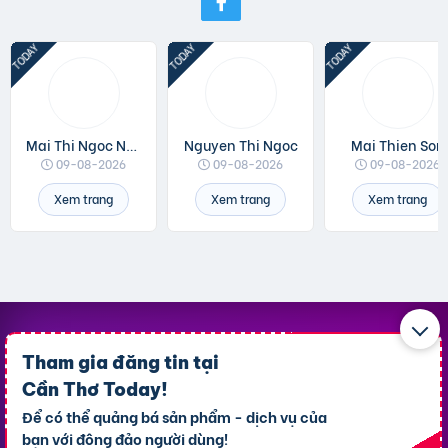
Mai Thi Ngoc Ngan
Nguyen Thi Ngoc
Mai Thien Son
09-08-2026
09-08-2026
09-08-2026
Xem trang
Xem trang
Xem trang
Top Khu Vực Nổi Bật
Tham gia đăng tin tại
Cần Thơ Today
!
P. Ninh Kiều
P. An Bình
Để có thể quảng bá sản phẩm - dịch vụ của
bạn với đông đảo người dùng!
P. Bình Thủy
P. Cái Răng