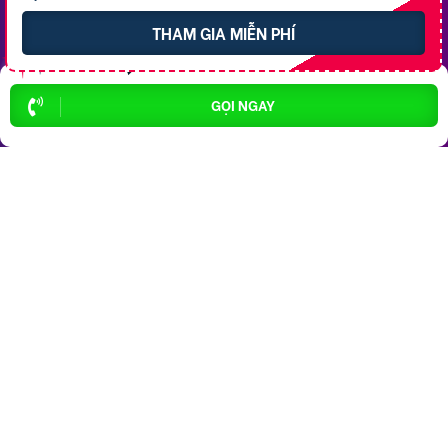
THAM GIA MIỄN PHÍ
P. Tân An
X. Thới Lai
P. Cái Khế
X. Vĩnh Thạnh
P. Hưng Phú
P. Ô Môn
GỌI NGAY
Top 10 Khu Vực Bất động sản
Bất động sản P. Ninh Kiều
Bất động sản P. Cái Răng
Bất động sản P. Tân An
Bất động sản P. Cái Khế
Bất động sản P. Bình Thủy
Bất động sản P. Long Tuyền
Bất động sản P. Hưng Phú