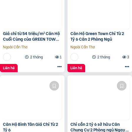
Giá chỉ từ 54 triệu/m² Căn Hộ
Căn Hộ Green Town Chỉ Từ 2
Cuối Cùng của GREEN TOWN
Tỷ 6 Căn 2 Phòng Ngủ
BÌNH TÂN
Ngoài Cần Thơ
Ngoài Cần Thơ
2 tháng
1
2 tháng
3
Liên hệ
Liên hệ
Căn Hộ Bình Tân Giá Chỉ Từ 2
Chỉ cần 2 tỷ 6 sở hữu Căn
Tỷ 6
Chung Cư 2 Phòng ngủ Ngay