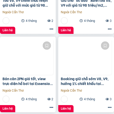
Tòa V8, V9 chính thức nhận
Giữ chỗ “ốc đảo” xanh tòa V8,
giữ chỗ với mức giá từ 98
V9 với giá từ 98 triệu/m2,
triệu/m2, 1% early bird tại
hưởng 1% chiết khấu booking
Ngoài Cần Thơ
Ngoài Cần Thơ
Sunshine Sky City
sớm tại
4 tháng
2
4 tháng
3
Liên hệ
Liên hệ
Bán căn 2PN giá tốt, view
Booking giữ chỗ sớm V8, V9,
trực diện hồ bơi tại Essensia
hưởng 1% chiết khấu tại
Sky với giá chỉ 5,6 tỷ
Sunshine Sky City để đón đầu
Ngoài Cần Thơ
Ngoài Cần Thơ
hạ tầng phát triển
4 tháng
2
4 tháng
3
Liên hệ
Liên hệ