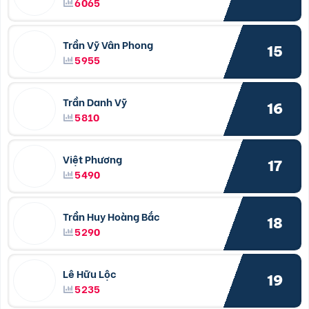
6065
Trần Vỹ Vân Phong
15
5955
Trần Danh Vỹ
16
5810
Việt Phương
17
5490
Trần Huy Hoàng Bắc
18
5290
Lê Hữu Lộc
19
5235