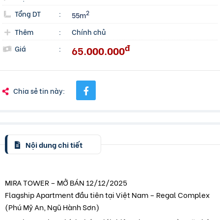
Tổng DT
:
2
55m
Thêm
:
Chính chủ
đ
65.000.000
Giá
:
Chia sẻ tin này:
Nội dung chi tiết
MIRA TOWER – MỞ BÁN 12/12/2025
Flagship Apartment đầu tiên tại Việt Nam – Regal Complex
(Phú Mỹ An, Ngũ Hành Sơn)