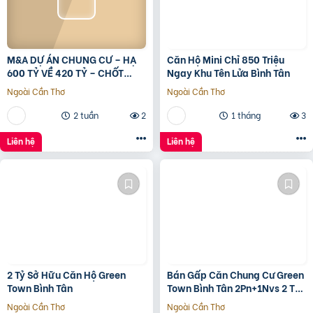
M&A DỰ ÁN CHUNG CƯ – HẠ
Căn Hộ Mini Chỉ 850 Triệu
600 TỶ VỀ 420 TỶ – CHỐT
Ngay Khu Tên Lửa Bình Tân
LVCC
Ngoài Cần Thơ
Ngoài Cần Thơ
2 tuần
2
1 tháng
3
Liên hệ
Liên hệ
2 Tỷ Sở Hữu Căn Hộ Green
Bán Gấp Căn Chung Cư Green
Town Bình Tân
Town Bình Tân 2Pn+1Nvs 2 Tỷ
2
Ngoài Cần Thơ
Ngoài Cần Thơ