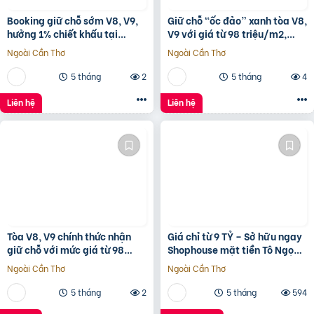
Booking giữ chỗ sớm V8, V9,
Giữ chỗ “ốc đảo” xanh tòa V8,
hưởng 1% chiết khấu tại
V9 với giá từ 98 triệu/m2,
Sunshine Sky City để đón đầu
hưởng 1% chiết khấu booking
Ngoài Cần Thơ
Ngoài Cần Thơ
hạ tầng phát triển
sớm tại
5 tháng
2
5 tháng
4
Liên hệ
Liên hệ
Tòa V8, V9 chính thức nhận
Giá chỉ từ 9 TỶ – Sở hữu ngay
giữ chỗ với mức giá từ 98
Shophouse mặt tiền Tô Ngọc
triệu/m2, 1% early bird tại
Vân, ngay vành đai 2
Ngoài Cần Thơ
Ngoài Cần Thơ
Sunshine Sky City
5 tháng
2
5 tháng
594