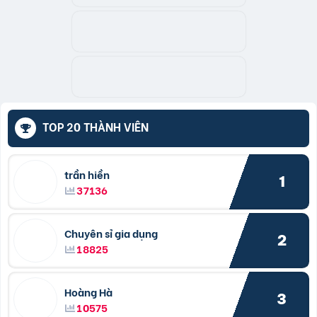
TOP 20 THÀNH VIÊN
trần hiền
1
37136
Chuyên sỉ gia dụng
2
18825
Hoàng Hà
3
10575