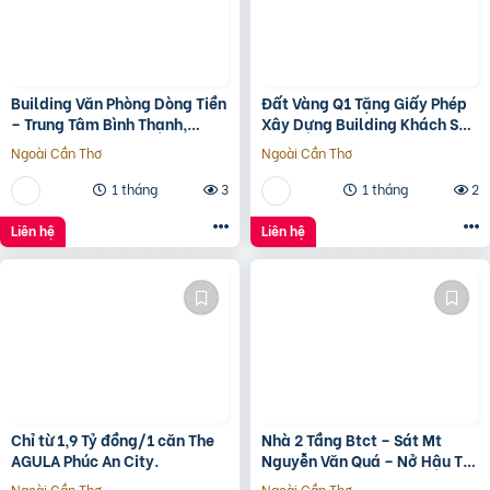
Building Văn Phòng Dòng Tiền
Đất Vàng Q1 Tặng Giấy Phép
– Trung Tâm Bình Thạnh,
Xây Dựng Building Khách Sạn
Tp.hcm Chỉ 100Tr/M2 Đất
12 Tầng
Ngoài Cần Thơ
Ngoài Cần Thơ
1 tháng
3
1 tháng
2
Liên hệ
Liên hệ
Chỉ từ 1,9 Tỷ đồng/1 căn The
Nhà 2 Tầng Btct – Sát Mt
AGULA Phúc An City.
Nguyễn Văn Quá – Nở Hậu Tài
Lộc
Ngoài Cần Thơ
Ngoài Cần Thơ