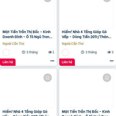
Mặt Tiền Trần Thị Bốc – Kinh
Hiếm! Nhà 4 Tầng Giáp Gò
Doanh Đỉnh – Ô Tô Ngủ Trong
Vấp – Dòng Tiền 20Tr/Tháng
Nhà
– Tương Lai Ra Mặt Tiền 12M
Ngoài Cần Thơ
Ngoài Cần Thơ
3 tháng
1
3 tháng
3
Liên hệ
Liên hệ
Hiếm! Nhà 4 Tầng Giáp Gò
Mặt Tiền Trần Thị Bốc – Kinh