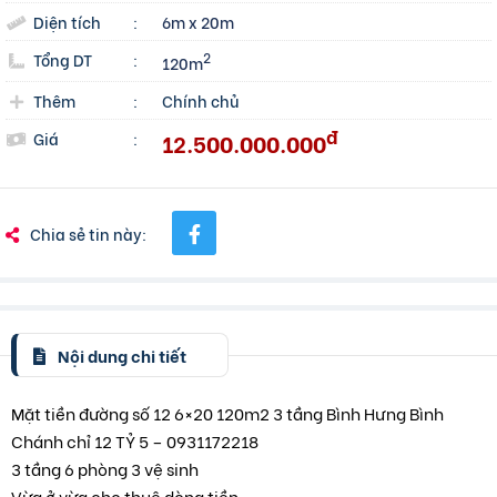
Diện tích
:
6m x 20m
Tổng DT
:
2
120m
Thêm
:
Chính chủ
đ
12.500.000.000
Giá
:
Chia sẻ tin này:
Nội dung chi tiết
Mặt tiền đường số 12 6×20 120m2 3 tầng Bình Hưng Bình
Chánh chỉ 12 TỶ 5 – 0931172218
3 tầng 6 phòng 3 vệ sinh
Vừa ở vừa cho thuê dòng tiền.