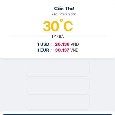
Cần Thơ
Mây đen u ám
30°C
TỶ GIÁ
VND
1 USD :
26.138
VND
1 EUR :
30.137