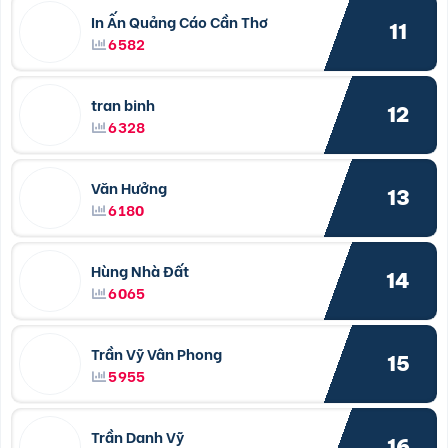
In Ấn Quảng Cáo Cần Thơ
11
6582
tran binh
12
6328
Văn Hưởng
13
6180
Hùng Nhà Đất
14
6065
Trần Vỹ Vân Phong
15
5955
Trần Danh Vỹ
16