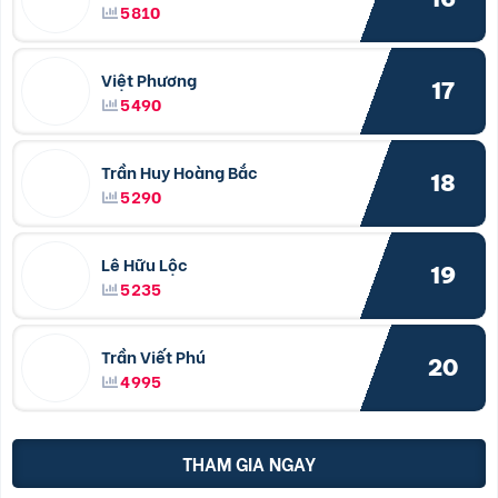
5810
Việt Phương
17
5490
Trần Huy Hoàng Bắc
18
5290
Lê Hữu Lộc
19
5235
Trần Viết Phú
20
4995
THAM GIA NGAY