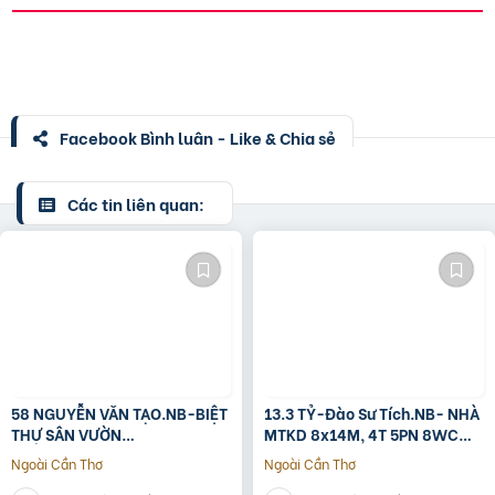
Facebook Bình luận - Like & Chia sẻ
Các tin liên quan:
58 NGUYỄN VĂN TẠO.NB-BIỆT
13.3 TỶ-Đào Sư Tích.NB- NHÀ
THỰ SÂN VƯỜN
MTKD 8x14M, 4T 5PN 8WC
260M2[11x24M]-12.8 TỶ
FULL NỘI THẤT GỖ ĐỎ
Ngoài Cần Thơ
Ngoài Cần Thơ