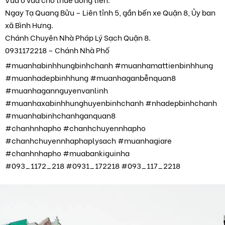
Ngay Tạ Quang Bửu – Liên tỉnh 5, gần bến xe Quận 8, Ủy ban
xã Bình Hưng.
Chánh Chuyên Nhà Pháp Lý Sạch Quận 8.
0931172218 – Chánh Nhà Phố
#muanhabinhhungbinhchanh #muanhamattienbinhhung
#muanhadepbinhhung #muanhaganbễnquan8
#muanhagannguyenvanlinh
#muanhaxabinhhunghuyenbinhchanh #nhadepbinhchanh
#muanhabinhchanhganquan8
#chanhnhapho #chanhchuyennhapho
#chanhchuyennhaphaplysach #muanhagiare
#chanhnhapho #muabankiguinha
#093_1172_218 #0931_172218 #093_117_2218