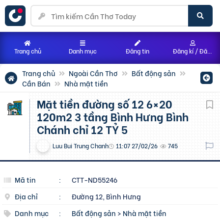
Trang chủ
Danh mục
Đăng tin
Đăng kí / Đăng nhập
Trang chủ
Ngoài Cần Thơ
Bất động sản
Cần Bán
Nhà mặt tiền
Mặt tiền đường số 12 6×20
120m2 3 tầng Bình Hưng Bình
Chánh chỉ 12 TỶ 5
Luu Bui Trung Chanh
11:07 27/02/26
745
Mã tin
:
CTT-ND55246
Địa chỉ
:
Đường 12, Bình Hưng
Danh mục
:
Bất động sản
>
Nhà mặt tiền