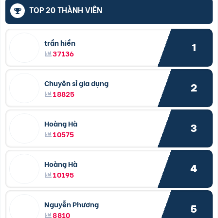
TOP 20 THÀNH VIÊN
trần hiền
1
37136
Chuyên sỉ gia dụng
2
18825
Hoàng Hà
3
10575
Hoàng Hà
4
10195
Nguyễn Phương
5
8810