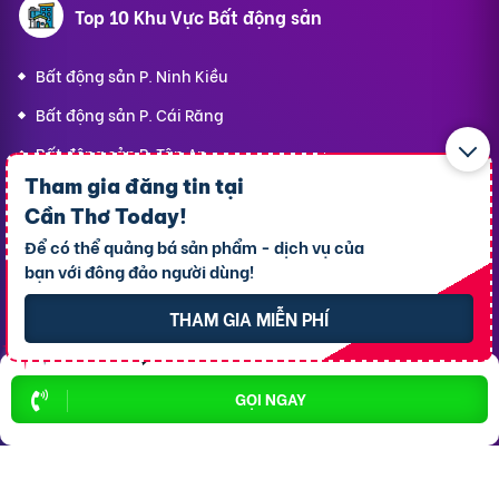
Top 10 Khu Vực Bất động sản
Bất động sản P. Ninh Kiều
Bất động sản P. Cái Răng
Bất động sản P. Tân An
Tham gia đăng tin tại
Bất động sản P. Cái Khế
Cần Thơ Today
!
Bất động sản P. Bình Thủy
Để có thể quảng bá sản phẩm - dịch vụ của
Bất động sản P. Long Tuyền
bạn với đông đảo người dùng!
Bất động sản P. Hưng Phú
THAM GIA MIỄN PHÍ
Bất động sản P. An Bình
Bất động sản X. Phong Điền
GỌI NGAY
Bất động sản P. Ô Môn