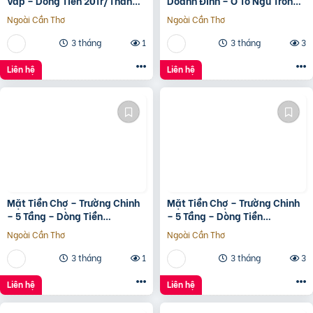
Vấp – Dòng Tiền 20Tr/Tháng
Doanh Đỉnh – Ô Tô Ngủ Trong
– Tương Lai Ra Mặt Tiền 12M
Nhà
Ngoài Cần Thơ
Ngoài Cần Thơ
3 tháng
1
3 tháng
3
Liên hệ
Liên hệ
Mặt Tiền Chợ – Trường Chinh
Mặt Tiền Chợ – Trường Chinh
– 5 Tầng – Dòng Tiền
– 5 Tầng – Dòng Tiền
20Tr/Tháng
20Tr/Tháng
Ngoài Cần Thơ
Ngoài Cần Thơ
3 tháng
1
3 tháng
3
Liên hệ
Liên hệ