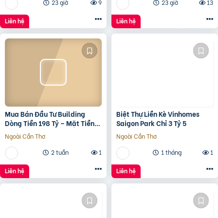
23 giờ
9
23 giờ
13
Liên hệ
Liên hệ
Mua Bán Đầu Tư Building
Biệt Thự Liền Kè Vinhomes
Dòng Tiền 198 Tỷ – Mặt Tiền
Saigon Park Chỉ 3 Tỷ 5
Đường 3/2, Trung Tâm Quận
Ngoài Cần Thơ
Ngoài Cần Thơ
10
2 tuần
1
1 tháng
1
Liên hệ
Liên hệ