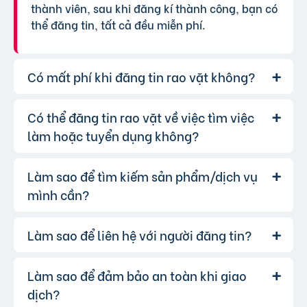
thành viên, sau khi đăng kí thành công, bạn có
thể đăng tin, tất cả đều miễn phí.
Có mất phí khi đăng tin rao vặt không?
Có thể đăng tin rao vặt về việc tìm việc
Chúng tôi cung cấp gói đăng tin miễn
Trả lời:
phí cơ bản cho tất cả người dùng. Tuy nhiên, để
làm hoặc tuyển dụng không?
tăng hiệu quả quảng cáo và được ưu tiên hiển
thị, bạn có thể lựa chọn các gói dịch vụ nâng
Làm sao để tìm kiếm sản phẩm/dịch vụ
Hoàn toàn có thể. Website của chúng
Trả lời:
cấp với chi phí hợp lý, xem thêm
phí dịch vụ tin
tôi hỗ trợ đăng tin tuyển dụng và tìm việc làm.
mình cần?
VIP
.
Bạn chỉ cần chọn đúng chuyên mục và điền đầy
đủ thông tin.
Làm sao để liên hệ với người đăng tin?
Bạn có thể sử dụng công cụ tìm kiếm
Trả lời:
trên website, nhập từ khóa liên quan đến sản
phẩm/dịch vụ bạn muốn tìm. Để lọc kết quả
Làm sao để đảm bảo an toàn khi giao
Khi bạn tìm thấy tin rao vặt phù hợp,
Trả lời:
chính xác hơn, bạn có thể chọn thêm danh mục
hãy nhấp vào một trong những nút liên hệ mà
dịch?
và khu vực.