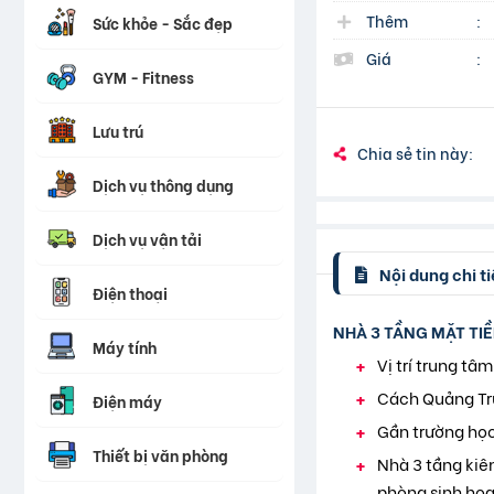
Thêm
:
Sức khỏe - Sắc đẹp
Giá
:
GYM - Fitness
Lưu trú
Chia sẻ tin này:
Dịch vụ thông dụng
Dịch vụ vận tải
Nội dung chi ti
Điện thoại
NHÀ 3 TẦNG MẶT TIỀ
Máy tính
Vị trí trung tâ
Cách Quảng Tr
Điện máy
Gần trường học
Thiết bị văn phòng
Nhà 3 tầng kiên
phòng sinh hoạ