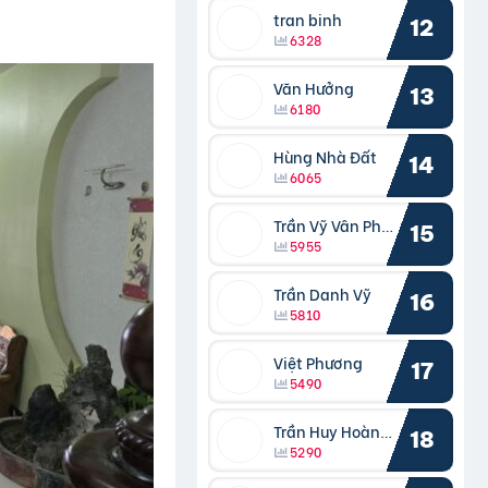
tran binh
12
6328
Văn Hưởng
13
6180
Hùng Nhà Đất
14
6065
Trần Vỹ Vân Phong
15
5955
Trần Danh Vỹ
16
5810
Việt Phương
17
5490
Trần Huy Hoàng Bắc
18
5290