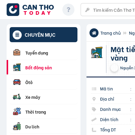
CAN THO
TODAY
Trang chủ
Ng
CHUYÊN MỤC
Mặt tiền Ca Văn Thịnh 76m² – nhà 3 tầng mới đẹp – vị trí
Tuyển dụng
vàng
Bất động sản
Nguyễn 
Ôtô
Mã tin
:
Xe máy
Địa chỉ
:
Danh mục
:
Thời trang
Diện tích
:
Du lịch
Tổng DT
: