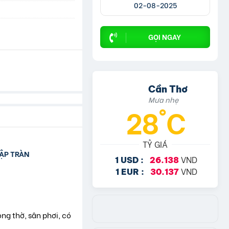
02-08-2025
GỌI NGAY
Cần Thơ
Mưa nhẹ
28°C
TỶ GIÁ
GẬP TRÀN
VND
1 USD :
26.138
VND
1 EUR :
30.137
òng thờ, sân phơi, có