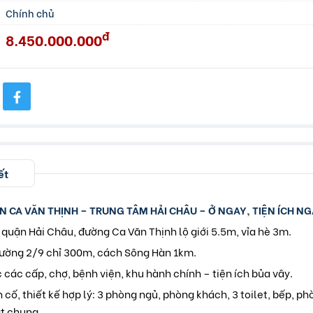
Chính chủ
đ
8.450.000.000
ết
N CA VĂN THỊNH – TRUNG TÂM HẢI CHÂU – Ở NGAY, TIỆN ÍCH N
m quận Hải Châu, đường Ca Văn Thịnh lộ giới 5.5m, vỉa hè 3m.
ường 2/9 chỉ 300m, cách Sông Hàn 1km.
 các cấp, chợ, bệnh viện, khu hành chính – tiện ích bủa vây.
 cố, thiết kế hợp lý: 3 phòng ngủ, phòng khách, 3 toilet, bếp, ph
t chung.