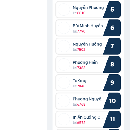
Nguyễn Phương
5
8810
Bùi Minh Huyền
6
7790
Nguyễn Hưởng
7
7502
Phương Hiền
8
7383
TaKing
9
7048
Phượng Nguyễn Phượng
10
6768
In Ấn Quảng Cáo Cần Thơ
11
6572