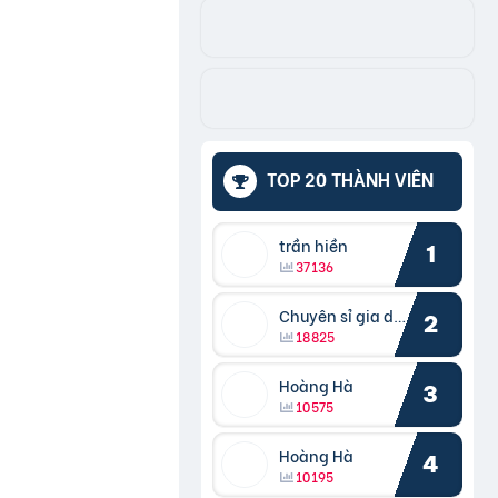
TOP 20 THÀNH VIÊN
trần hiền
1
37136
Chuyên sỉ gia dụng
2
18825
Hoàng Hà
3
10575
Hoàng Hà
4
10195