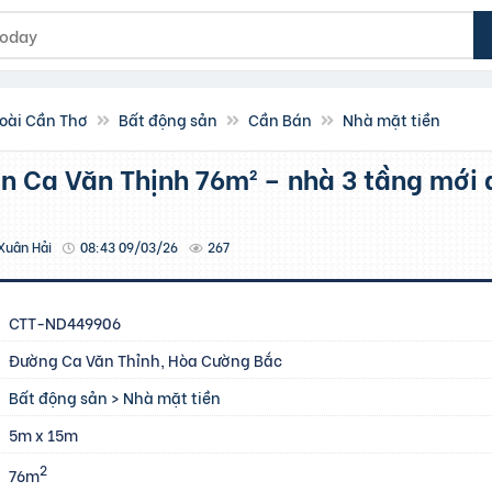
oài Cần Thơ
Bất động sản
Cần Bán
Nhà mặt tiền
Xuân Hải
08:43 09/03/26
267
CTT-ND449906
Đường Ca Văn Thỉnh, Hòa Cường Bắc
Bất động sản
>
Nhà mặt tiền
5m x 15m
2
76m