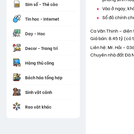
Sim số - Thẻ cào
Vào ở ngay, kh
Sổ đỏ chính ch
Tin học - Internet
Ca Văn Thịnh – diện 
Dạy - Học
Giá bán: 8.45 tỷ (có
Liên hệ: Mr. Hải – 0
Decor - Trang trí
Chuyên nhà đất Đà Nẵ
Hàng thủ công
Bách hóa tổng hợp
Sinh vật cảnh
Rao vặt khác