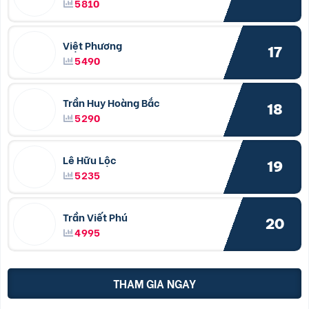
5810
Việt Phương
17
5490
Trần Huy Hoàng Bắc
18
5290
Lê Hữu Lộc
19
5235
Trần Viết Phú
20
4995
THAM GIA NGAY