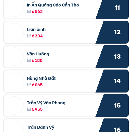
In Ấn Quảng Cáo Cần Thơ
11
6562
tran binh
12
6304
Văn Hưởng
13
6180
Hùng Nhà Đất
14
6065
Trần Vỹ Vân Phong
15
5955
Trần Danh Vỹ
16