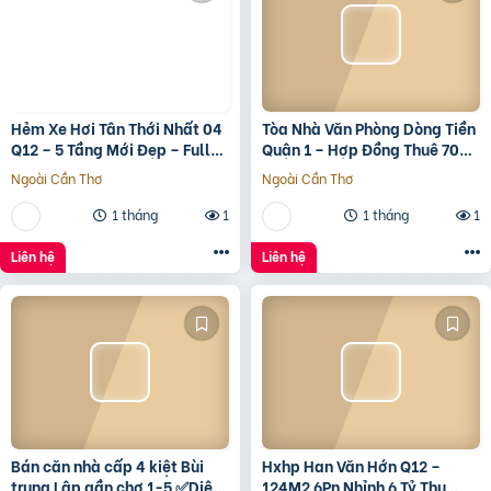
Hẻm Xe Hơi Tân Thới Nhất 04
Tòa Nhà Văn Phòng Dòng Tiền
Q12 – 5 Tầng Mới Đẹp – Full
Quận 1 – Hợp Đồng Thuê 700
Nội Thất – Giá 7.3 Tỷ
Triệu/Tháng – 490 Tỷ
Ngoài Cần Thơ
Ngoài Cần Thơ
1 tháng
1
1 tháng
1
Liên hệ
Liên hệ
Bán căn nhà cấp 4 kiệt Bùi
Hxhp Han Văn Hớn Q12 –
trung Lập gần chợ 1-5 ✅Diện
124M2 6Pn Nhỉnh 6 Tỷ Thu