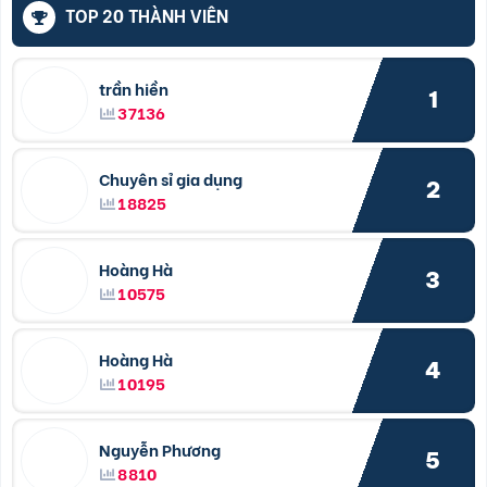
TOP 20 THÀNH VIÊN
trần hiền
1
37136
Chuyên sỉ gia dụng
2
18825
Hoàng Hà
3
10575
Hoàng Hà
4
10195
Nguyễn Phương
5
8810