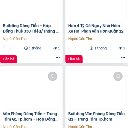
Building Dòng Tiền – Hợp
Hơn 4 Tỷ Có Ngay Nhà Hẻm
Đồng Thuê 330 Triệu/Tháng –
Xe Hơi Phan Văn Hớn Quân 12
Quận 5, Tp.hcm -139Ty
Ngoài Cần Thơ
Ngoài Cần Thơ
1 tháng
1
1 tháng
3
Liên hệ
Liên hệ
Văn Phòng Dòng Tiền – Trung
Building Văn Phòng Dòng Tiền
Tâm Q1 Tp.hcm – Hợp Đồng
Q1 – Trung Tâm Tp.hcm
Thuê 250 Triệu/Tháng – 115
Ngoài Cần Thơ
Ngoài Cần Thơ