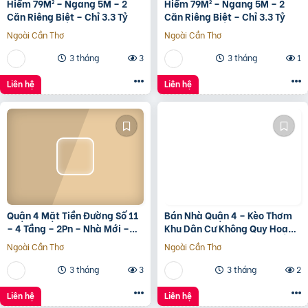
Hiếm 79M² – Ngang 5M – 2
Hiếm 79M² – Ngang 5M – 2
Căn Riêng Biệt – Chỉ 3.3 Tỷ
Căn Riêng Biệt – Chỉ 3.3 Tỷ
Ngoài Cần Thơ
Ngoài Cần Thơ
3 tháng
3
3 tháng
1
Liên hệ
Liên hệ
Quận 4 Mặt Tiền Đường Số 11
Bán Nhà Quận 4 – Kèo Thơm
– 4 Tầng – 2Pn – Nhà Mới –
Khu Dân Cư Không Quy Hoạch
7.35 Tỷ Tl
Cách Mặt Tiền Xóm Chiếu
Ngoài Cần Thơ
Ngoài Cần Thơ
30M
3 tháng
3
3 tháng
2
Liên hệ
Liên hệ