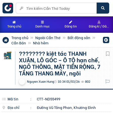
Trang chủ
Danh mục
Đăng tin
Đăng kí / Đăng nhập
Trang chủ
Ngoài Cần Thơ
Bất động sản
Cần Bán
Nhà hẻm
???????? kiệt tác THANH
XUÂN, LÔ GÓC – Ô TÔ hạn chế,
NGÕ THÔNG, MẶT TIỀN RỘNG, 7
TẦNG THANG MÁY, ngôi
Nguyen Xuan Hung
10:34 01/03/26
802
Mã tin
:
CTT-ND55499
Địa chỉ
:
Đường Vũ Tông Phan, Khương Đình