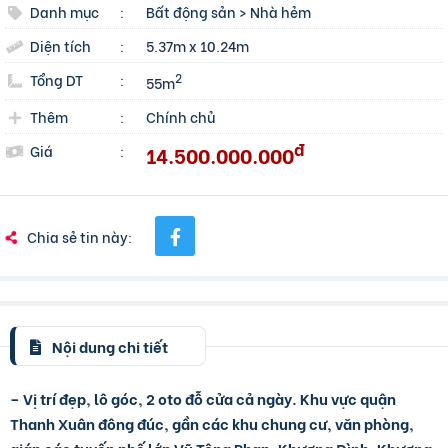
Danh mục
:
Bất động sản
>
Nhà hẻm
Diện tích
:
5.37m x 10.24m
Tổng DT
:
2
55m
Thêm
:
Chính chủ
đ
14.500.000.000
Giá
:
Chia sẻ tin này:
Nội dung chi tiết
– Vị trí đẹp, lô góc, 2 oto đỗ cửa cả ngày. Khu vực quận
Thanh Xuân đông đúc, gần các khu chung cư, văn phòng,
giáp các tuyến phố lớn Vũ Tông Phan, Khương Đình, Khương