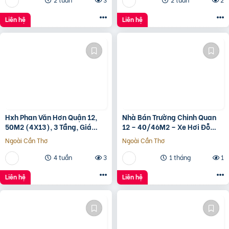
Liên hệ
Liên hệ
Hxh Phan Văn Hơn Quận 12,
Nhà Bán Trường Chinh Quan
50M2 (4X13), 3 Tầng, Giá
12 – 40/46M2 – Xe Hơi Đỗ
4.96 Tỷ
Cửa – 3.1 Tỷ
Ngoài Cần Thơ
Ngoài Cần Thơ
4 tuần
3
1 tháng
1
Liên hệ
Liên hệ