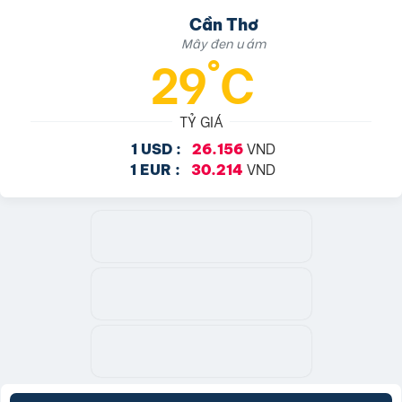
Cần Thơ
Mây đen u ám
29°C
TỶ GIÁ
VND
1 USD :
26.156
VND
1 EUR :
30.214