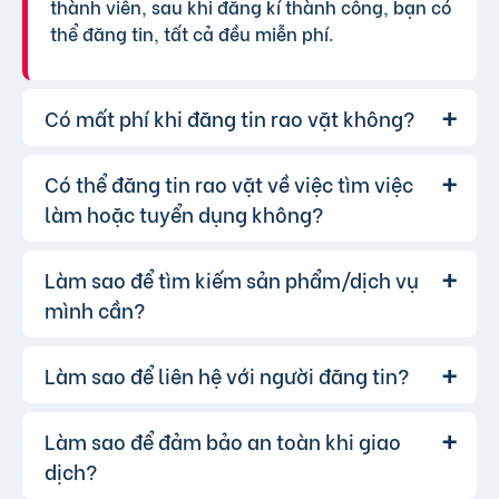
thành viên, sau khi đăng kí thành công, bạn có
thể đăng tin, tất cả đều miễn phí.
Có mất phí khi đăng tin rao vặt không?
Có thể đăng tin rao vặt về việc tìm việc
Chúng tôi cung cấp gói đăng tin miễn
Trả lời:
phí cơ bản cho tất cả người dùng. Tuy nhiên, để
làm hoặc tuyển dụng không?
tăng hiệu quả quảng cáo và được ưu tiên hiển
thị, bạn có thể lựa chọn các gói dịch vụ nâng
Làm sao để tìm kiếm sản phẩm/dịch vụ
Hoàn toàn có thể. Website của chúng
Trả lời:
cấp với chi phí hợp lý, xem thêm
phí dịch vụ tin
tôi hỗ trợ đăng tin tuyển dụng và tìm việc làm.
mình cần?
VIP
.
Bạn chỉ cần chọn đúng chuyên mục và điền đầy
đủ thông tin.
Làm sao để liên hệ với người đăng tin?
Bạn có thể sử dụng công cụ tìm kiếm
Trả lời:
trên website, nhập từ khóa liên quan đến sản
phẩm/dịch vụ bạn muốn tìm. Để lọc kết quả
Làm sao để đảm bảo an toàn khi giao
Khi bạn tìm thấy tin rao vặt phù hợp,
Trả lời:
chính xác hơn, bạn có thể chọn thêm danh mục
hãy nhấp vào một trong những nút liên hệ mà
dịch?
và khu vực.
người đăng tin cung cấp: