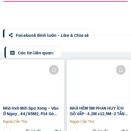
Facebook Bình luận - Like & Chia sẻ
Các tin liên quan:
Nhà Hxh Mới Spa Xong – Vào
NHÀ HẺM 5M PHAN HUY ÍCH
Ở Ngay , 44/85M2, P14 Gò
GÒ VẤP- 4,2M x12,5M-2 TẦNG
Vấp, Giá 4.X Tỷ
– GIÁ 4,4 TỶ
Ngoài Cần Thơ
Ngoài Cần Thơ
2 tuần
3
2 tuần
2