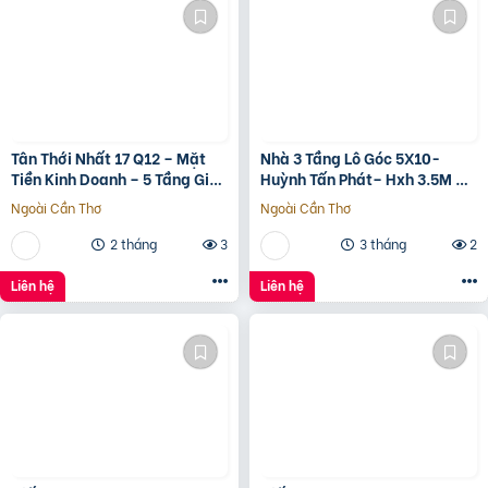
Tân Thới Nhất 17 Q12 – Mặt
Nhà 3 Tầng Lô Góc 5X10-
Tiền Kinh Doanh – 5 Tầng Giá
Huỳnh Tấn Phát– Hxh 3.5M –
13.6 Tỷ
Kinh Doanh Tốt – Shr Hoàn
Ngoài Cần Thơ
Ngoài Cần Thơ
Công Đủ- Giá 3 Tỷ Hơn.
2 tháng
3
3 tháng
2
Liên hệ
Liên hệ