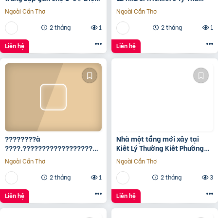
tích 5*22 ✅Hướng Tây Bắc
15Tr/Tháng
Ngoài Cần Thơ
Ngoài Cần Thơ
✅Đường oto thông
2 tháng
1
2 tháng
1
Liên hệ
Liên hệ
????????à
Nhà một tầng mới xây tại
????.????????????????????,
Kiêt Lý Thường Kiêt Phường
???????????????? ????
nam Đông Hà Quảng Trị
Ngoài Cần Thơ
Ngoài Cần Thơ
ộ???? ????????ấ????, ????
ó???? ???? ????ặ????
2 tháng
1
2 tháng
3
????????ề????
????????????, ????????á
Liên hệ
Liên hệ
????.???? ????ỷ