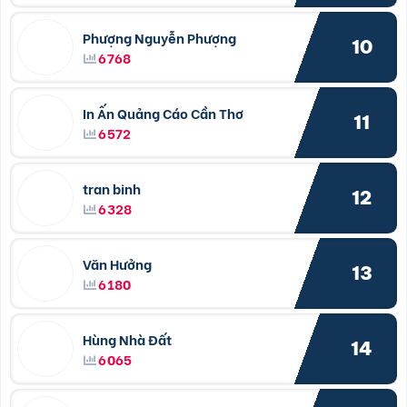
Phượng Nguyễn Phượng
10
6768
In Ấn Quảng Cáo Cần Thơ
11
6572
tran binh
12
6328
Văn Hưởng
13
6180
Hùng Nhà Đất
14
6065