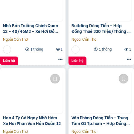
Nhà Bán Trường Chinh Quan
Building Dòng Tiền – Hợp
12 – 40/46M2 – Xe Hơi Đỗ
Đồng Thuê 330 Triệu/Tháng –
Cửa – 3.1 Tỷ
Quận 5, Tp.hcm -139Ty
Ngoài Cần Thơ
Ngoài Cần Thơ
1 tháng
1
1 tháng
1
Liên hệ
Liên hệ
Hơn 4 Tỷ Có Ngay Nhà Hẻm
Văn Phòng Dòng Tiền – Trung
Xe Hơi Phan Văn Hớn Quân 12
Tâm Q1 Tp.hcm – Hợp Đồng
Thuê 250 Triệu/Tháng – 115
Ngoài Cần Thơ
Ngoài Cần Thơ