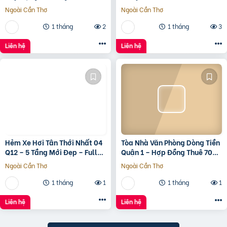
12 Tầng
Ngoài Cần Thơ
Ngoài Cần Thơ
1 tháng
2
1 tháng
3
Liên hệ
Liên hệ
Hẻm Xe Hơi Tân Thới Nhất 04
Tòa Nhà Văn Phòng Dòng Tiền
Q12 – 5 Tầng Mới Đẹp – Full
Quận 1 – Hợp Đồng Thuê 700
Nội Thất – Giá 7.3 Tỷ
Triệu/Tháng – 490 Tỷ
Ngoài Cần Thơ
Ngoài Cần Thơ
1 tháng
1
1 tháng
1
Liên hệ
Liên hệ