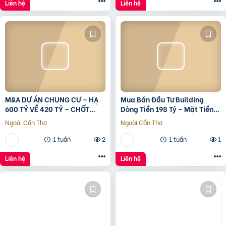
Liên hệ
Liên hệ
M&A DỰ ÁN CHUNG CƯ – HẠ
Mua Bán Đầu Tư Building
600 TỶ VỀ 420 TỶ – CHỐT
Dòng Tiền 198 Tỷ – Mặt Tiền
LVCC
Đường 3/2, Trung Tâm Quận
Ngoài Cần Thơ
Ngoài Cần Thơ
10
1 tuần
2
1 tuần
1
Liên hệ
Liên hệ