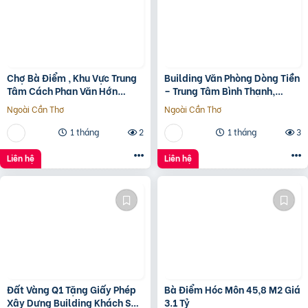
Chợ Bà Điểm , Khu Vực Trung
Building Văn Phòng Dòng Tiền
Tâm Cách Phan Văn Hớn
– Trung Tâm Bình Thạnh,
100m
Tp.hcm Chỉ 100Tr/M2 Đất
Ngoài Cần Thơ
Ngoài Cần Thơ
1 tháng
2
1 tháng
3
Liên hệ
Liên hệ
Đất Vàng Q1 Tặng Giấy Phép
Bà Điểm Hóc Môn 45,8 M2 Giá
Xây Dựng Building Khách Sạn
3.1 Tỷ