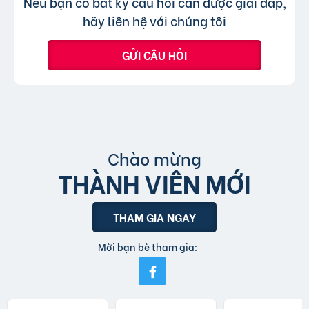
Nếu bạn có bất kỳ câu hỏi cần được giải đáp,
bài đăng.
tin đăng sử dụng tiếng Việt có dấu.
hãy liên hệ với chúng tôi
GỬI CÂU HỎI
Chào mừng
THÀNH VIÊN MỚI
THAM GIA NGAY
Mời bạn bè tham gia: