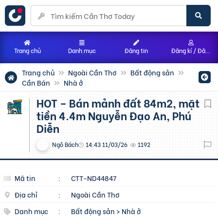
Trang chủ
Danh mục
Đăng tin
Đăng kí / Đăng nhập
Trang chủ
Ngoài Cần Thơ
Bất động sản
Cần Bán
Nhà ở
HOT – Bán mảnh đất 84m2, mặt
tiền 4.4m Nguyễn Đạo An, Phú
Diễn
Ngô Bách
14:43 11/03/26
1192
Mã tin
:
CTT-ND44847
Địa chỉ
:
Ngoài Cần Thơ
Danh mục
:
Bất động sản
>
Nhà ở