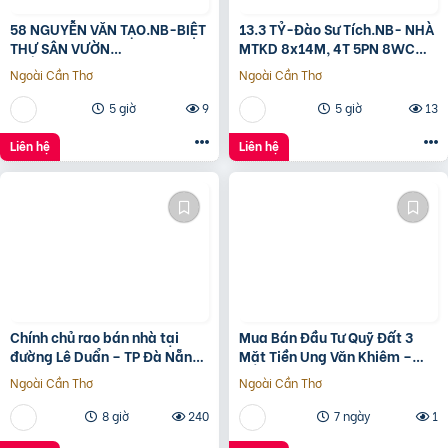
58 NGUYỄN VĂN TẠO.NB-BIỆT
13.3 TỶ-Đào Sư Tích.NB- NHÀ
THỰ SÂN VƯỜN
MTKD 8x14M, 4T 5PN 8WC
260M2[11x24M]-12.8 TỶ
FULL NỘI THẤT GỖ ĐỎ
Ngoài Cần Thơ
Ngoài Cần Thơ
5 giờ
9
5 giờ
13
Liên hệ
Liên hệ
Chính chủ rao bán nhà tại
Mua Bán Đầu Tư Quỹ Đất 3
đường Lê Duẩn – TP Đà Nẵng;
Mặt Tiền Ung Văn Khiêm –
DT đất 108,3 m2; giá 13,2 tỷ
2.122M²
Ngoài Cần Thơ
Ngoài Cần Thơ
8 giờ
240
7 ngày
1