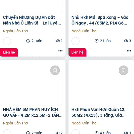
Chuyển Nhượng Dự Án Đất
Nhà Hxh Mới Spa Xong – Vào
Nền Nhà Ở Liền Kề – Lai Uyên,
Ở Ngay , 44/85M2, P14 Gò
Bầu Bàng, Bình Dương
Vấp, Giá 4.X Tỷ
Ngoài Cần Thơ
Ngoài Cần Thơ
2 tuần
1
2 tuần
3
Liên hệ
Liên hệ
NHÀ HẺM 5M PHAN HUY ÍCH
Hxh Phan Văn Hơn Quận 12,
GÒ VẤP- 4,2M x12,5M-2 TẦNG
50M2 (4X13), 3 Tầng, Giá
– GIÁ 4,4 TỶ
4.96 Tỷ
Ngoài Cần Thơ
Ngoài Cần Thơ
2 tuần
2
4 tuần
3