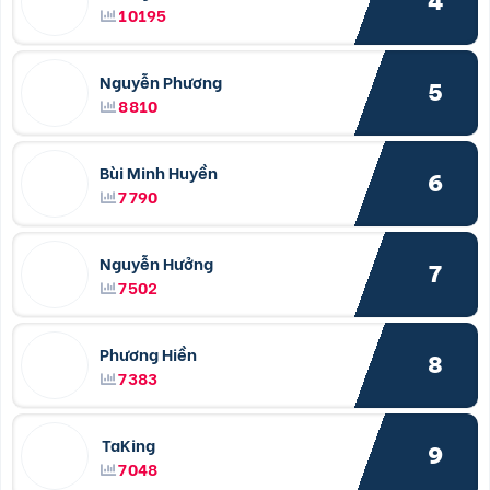
4
10195
Nguyễn Phương
5
8810
Bùi Minh Huyền
6
7790
Nguyễn Hưởng
7
7502
Phương Hiền
8
7383
TaKing
9
7048