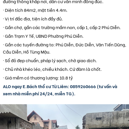
đường thông khắp nơi, dân cư văn minh đông đúc.
· Diện tích 84m2, mặt tiền 4.4m.
· Vị trí đắc địa, tiện ích đầy đủ.
· Gần chợ, gần các trường mầm non, cấp 1, cấp 2 Phú Diễn.
· Gần Trạm Y Tế, UBND Phường Phú Diễn.
· Gần các tuyến đường to: Phú Diễn, Đức Diễn, Văn Tiến Dũng,
Cầu Diễn, Hồ Tùng Mậu.
· Sổ đỏ đẹp chuẩn, pháp lý sạch, chờ giao dịch.
· Chủ nhà khéo léo, chiều khách. Cứ đàm là chốt.
· Giá mềm có thương lượng: 10.8 tỷ
ALO ngay E.Bách thổ cư Từ Liêm: 0859260666 (tư vấn và
xem nhà miễn phí 24/24, miễn TG).