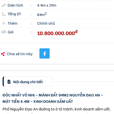
Diện tích
:
4.4m x 19m
Tổng DT
:
2
84m
Thêm
:
Chính chủ
đ
10.800.000.000
Giá
:
Chia sẻ tin này:
Nội dung chi tiết
ĐỘC NHẤT VÔ NHỊ – MẢNH ĐẤT 84M2 NGUYỄN ĐẠO AN –
MẶT TIỀN 4.4M – KINH DOANH SẦM UẤT
Phố Nguyễn Đạo An đường to ô tô tránh, kinh doanh sầm uất,