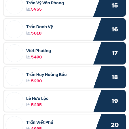
Trần Vỹ Vân Phong
15
5955
Trần Danh Vỹ
16
5810
Việt Phương
17
5490
Trần Huy Hoàng Bắc
18
5290
Lê Hữu Lộc
19
5235
Trần Viết Phú
20
4995