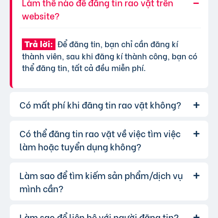
Làm thế nào để đăng tin rao vặt trên
website?
Để đăng tin, bạn chỉ cần đăng kí
Trả lời:
thành viên, sau khi đăng kí thành công, bạn có
thể đăng tin, tất cả đều miễn phí.
Có mất phí khi đăng tin rao vặt không?
Có thể đăng tin rao vặt về việc tìm việc
Chúng tôi cung cấp gói đăng tin miễn
Trả lời:
phí cơ bản cho tất cả người dùng. Tuy nhiên, để
làm hoặc tuyển dụng không?
tăng hiệu quả quảng cáo và được ưu tiên hiển
thị, bạn có thể lựa chọn các gói dịch vụ nâng
Làm sao để tìm kiếm sản phẩm/dịch vụ
Hoàn toàn có thể. Website của chúng
Trả lời:
cấp với chi phí hợp lý, xem thêm
phí dịch vụ tin
tôi hỗ trợ đăng tin tuyển dụng và tìm việc làm.
mình cần?
VIP
.
Bạn chỉ cần chọn đúng chuyên mục và điền đầy
đủ thông tin.
Làm sao để liên hệ với người đăng tin?
Bạn có thể sử dụng công cụ tìm kiếm
Trả lời: