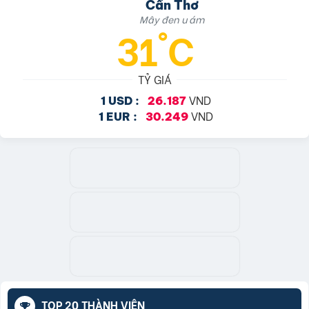
Cần Thơ
Mây đen u ám
31°C
TỶ GIÁ
VND
1 USD :
26.187
VND
1 EUR :
30.249
TOP 20 THÀNH VIÊN