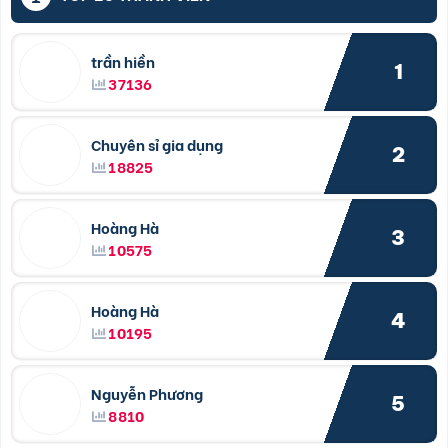
trần hiền
1
37136
Chuyên sỉ gia dụng
2
18825
Hoàng Hà
3
10575
Hoàng Hà
4
10195
Nguyễn Phương
5
8810