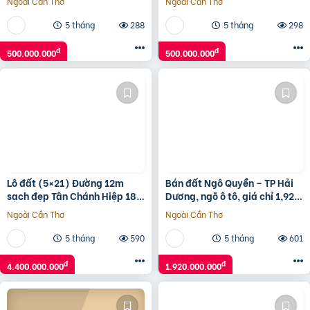
Ngoài Cần Thơ
Ngoài Cần Thơ
đông, Thuận Tiện Buôn Bán,
đông, Thuận Tiện Buôn Bán,
500tr
500tr
5 tháng
288
5 tháng
298
đ
đ
500.000.000
500.000.000
Lô đất (5×21) Đường 12m
Bán đất Ngô Quyền – TP Hải
sạch đẹp Tân Chánh Hiệp 18,
Dương, ngõ ô tô, giá chỉ 1,92
Quận 12, giá rẻ 4.4 tỷ
tỷ cực tiềm năng
Ngoài Cần Thơ
Ngoài Cần Thơ
5 tháng
590
5 tháng
601
đ
đ
4.400.000.000
1.920.000.000