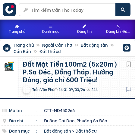
Trang chủ
Danh mục
Đăng tin
Đăng kí / Đăng nhập
Trang chủ
Ngoài Cần Thơ
Bất động sản
Cần Bán
Đất thổ cư
Đất Mặt Tiền 100m2 (5x20m)
P.Sa Đéc, Đồng Tháp. Hướng
Đông, giá chỉ 600 Triệu!
Trần Văn Phú
14:31 09/03/26
244
Mã tin
:
CTT-ND450266
Địa chỉ
:
Đường Cai Dao, Phường Sa Đéc
Danh mục
:
Bất động sản
>
Đất thổ cư