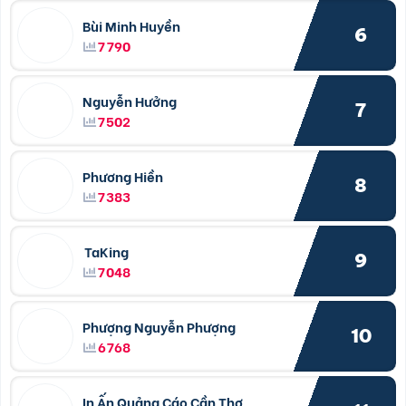
Bùi Minh Huyền
6
7790
Nguyễn Hưởng
7
7502
Phương Hiền
8
7383
TaKing
9
7048
Phượng Nguyễn Phượng
10
6768
In Ấn Quảng Cáo Cần Thơ