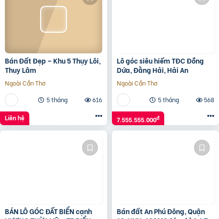
Bán Đất Đẹp – Khu 5 Thụy Lôi,
Lô góc siêu hiếm TĐC Đồng
Thụy Lâm
Dứa, Đằng Hải, Hải An
Ngoài Cần Thơ
Ngoài Cần Thơ
5 tháng
616
5 tháng
568
Liên hệ
đ
7.555.555.000
BÁN LÔ GÓC ĐẤT BIỂN cạnh
Bán đất An Phú Đông, Quận