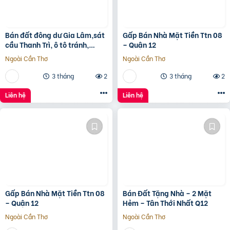
Bán đất đông dư Gia Lâm,sát
Gấp Bán Nhà Mặt Tiền Ttn 08
cầu Thanh Trì, ô tô tránh,
– Quận 12
60m, MT4m, 7 tỷ
Ngoài Cần Thơ
Ngoài Cần Thơ
3 tháng
2
3 tháng
2
Liên hệ
Liên hệ
Gấp Bán Nhà Mặt Tiền Ttn 08
Bán Đất Tặng Nhà – 2 Mặt
– Quận 12
Hẻm – Tân Thới Nhất Q12
Ngoài Cần Thơ
Ngoài Cần Thơ