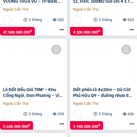
VƯƠNG THỪA VŨ – TP BIỂN
12, HXH, 100M2 Gía chỉ 4.1 Tỷ
MIAMI CHÂU Á
TL
Ngoài Cần Thơ
Ngoài Cần Thơ
5 tháng
382
5 tháng
565
đ
đ
47.500.000.000
4.100.000.000
Lô Đất Đấu Giá 75M² – Khu
Đất phân lô 4x20m – Gò Cát
Cổng Ngói, Đan Phượng – Vị
Phú Hữu Q9 – đường nhựa 8m
Trí Siêu Đẹp, Giá Tốt!
có vỉa hè – giá 3,98 tỷ
Ngoài Cần Thơ
Ngoài Cần Thơ
5 tháng
294
5 tháng
606
đ
đ
5.600.000.000
3.980.000.000