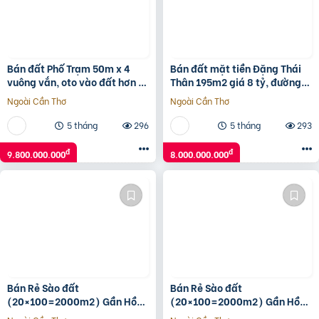
Bán đất Phố Trạm 50m x 4
Bán đất mặt tiền Đặng Thái
vuông vắn, oto vào đất hơn 9
Thân 195m2 giá 8 tỷ, đường
tỷ TL. LH 0936123469
7m5, sổ sẵn chính chủ
Ngoài Cần Thơ
Ngoài Cần Thơ
5 tháng
296
5 tháng
293
đ
đ
9.800.000.000
8.000.000.000
Bán Rẻ Sào đất
Bán Rẻ Sào đất
(20×100=2000m2) Gần Hồ
(20×100=2000m2) Gần Hồ
Du Lịch Thanh An, Dân Cư
Du Lịch Thanh An, Dân Cư