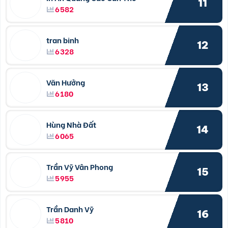
11
6582
tran binh
12
6328
Văn Hưởng
13
6180
Hùng Nhà Đất
14
6065
Trần Vỹ Vân Phong
15
5955
Trần Danh Vỹ
16
5810