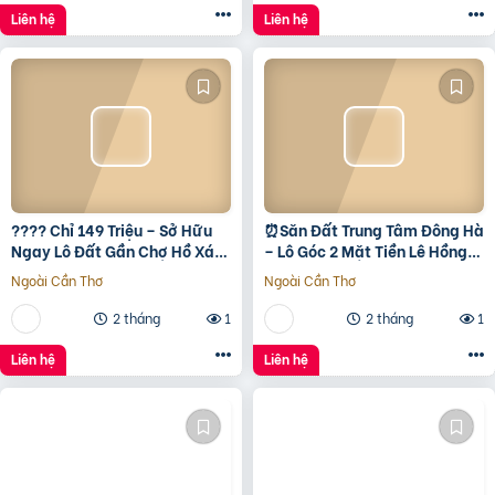
Liên hệ
Liên hệ
???? Chỉ 149 Triệu – Sở Hữu
⏰️Săn Đất Trung Tâm Đông Hà
Ngay Lô Đất Gần Chợ Hồ Xá,
– Lô Góc 2 Mặt Tiền Lê Hồng
Cơ Hội Đầu Tư Giá Rẻ Hiếm
Phong, Giá Chỉ 1 Tỷ 5Xx ????
Ngoài Cần Thơ
Ngoài Cần Thơ
Có! ???? Vị trí:
2 tháng
1
2 tháng
1
Liên hệ
Liên hệ