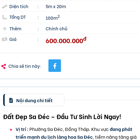
Diện tích
:
5m x 20m
Tổng DT
:
2
100m
Thêm
:
Chính chủ
đ
600.000.000
Giá
:
Chia sẻ tin này:
Nội dung chi tiết
Đất Đẹp Sa Đéc – Đầu Tư Sinh Lời Ngay!
Vị trí :
Phường Sa Đéc, Đồng Tháp. Khu vực
đang phát
triển mạnh du lịch làng hoa Sa Đéc
, tiềm năng tăng giá