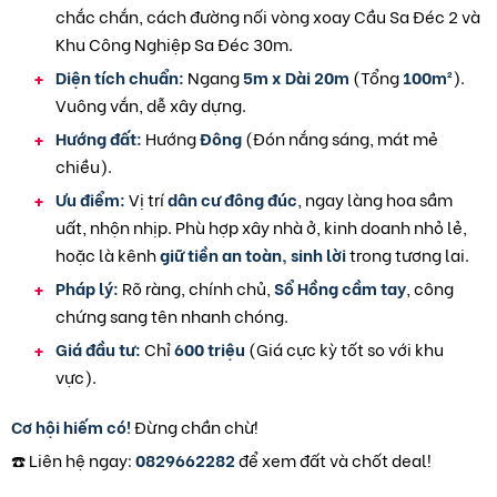
chắc chắn, cách đường nối vòng xoay Cầu Sa Đéc 2 và
Khu Công Nghiệp Sa Đéc 30m.
Diện tích chuẩn:
Ngang
5m x Dài 20m
(Tổng
100m²
).
Vuông vắn, dễ xây dựng.
Hướng đất:
Hướng
Đông
(Đón nắng sáng, mát mẻ
chiều).
Ưu điểm:
Vị trí
dân cư đông đúc
, ngay làng hoa sầm
uất, nhộn nhịp. Phù hợp xây nhà ở, kinh doanh nhỏ lẻ,
hoặc là kênh
giữ tiền an toàn, sinh lời
trong tương lai.
Pháp lý:
Rõ ràng, chính chủ,
Sổ Hồng cầm tay
, công
chứng sang tên nhanh chóng.
Giá đầu tư:
Chỉ
600 triệu
(Giá cực kỳ tốt so với khu
vực).
Cơ hội hiếm có!
Đừng chần chừ!
☎️ Liên hệ ngay:
0829662282
để xem đất và chốt deal!