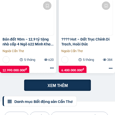
Bán đất 90m – 12,9 tỷ tặng
???? Hot – Đất Trục Chính Di
nhà cấp 4 Ngõ 622 Minh Khai
Trạch, Hoài Đức
to như Phố ô tô vào nhà.
Ngoài Cần Thơ
Ngoài Cần Thơ
5 tháng
620
5 tháng
384
đ
đ
12.990.000.000
6.400.000.000
XEM THÊM
Danh mục Bất động sản Cần Thơ