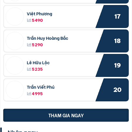
Việt Phương
17
5490
Trần Huy Hoàng Bắc
18
5290
Lê Hữu Lộc
19
5235
Trần Viết Phú
20
4995
THAM GIA NGAY
Nhận ngay