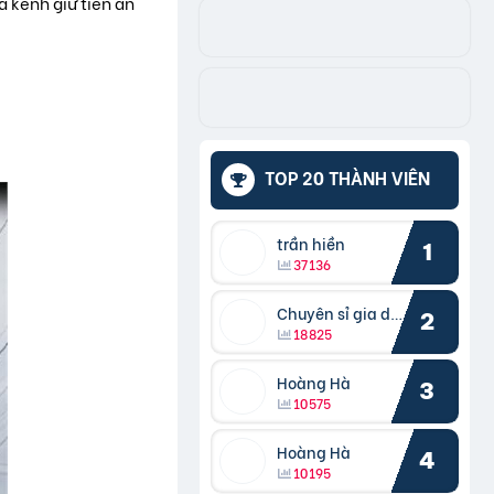
à kênh giữ tiền an
TOP 20 THÀNH VIÊN
trần hiền
1
37136
Chuyên sỉ gia dụng
2
18825
Hoàng Hà
3
10575
Hoàng Hà
4
10195