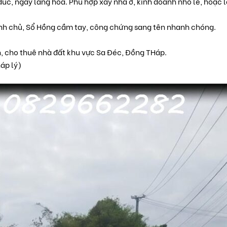
 đúc, ngay làng hoa. Phù hợp xây nhà ở, kinh doanh nhỏ lẻ, hoặc l
ính chủ, Sổ Hồng cầm tay, công chứng sang tên nhanh chóng.
, cho thuê nhà đất khu vực Sa Đéc, Đồng THáp.
háp lý)