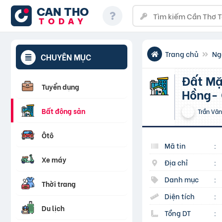
CAN THO
TODAY
Trang chủ
Ng
CHUYÊN MỤC
Đất Mặt Tiền 100m2 (5×20) Ngay Làng Hoa Sa Đéc- Sổ
Tuyển dụng
Hồng- 
Bất động sản
Trần Văn
Ôtô
Mã tin
:
Xe máy
Địa chỉ
:
Danh mục
:
Thời trang
Diện tích
:
Du lịch
Tổng DT
: