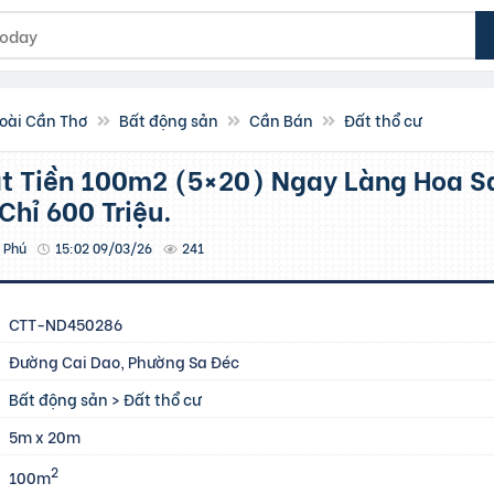
oài Cần Thơ
Bất động sản
Cần Bán
Đất thổ cư
Chỉ 600 Triệu.
 Phú
15:02 09/03/26
241
CTT-ND450286
Đường Cai Dao, Phường Sa Đéc
Bất động sản
>
Đất thổ cư
5m x 20m
2
100m