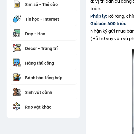
đ: Vị trí dân cư đông
Sim số - Thẻ cào
toàn.
Pháp lý:
Rõ ràng, ch
Tin học - Internet
Giá bán 600 triệu
Nhận ký gửi mua bán
Dạy - Học
(Hỗ trợ vay vốn và p
Decor - Trang trí
Hàng thủ công
Bách hóa tổng hợp
Sinh vật cảnh
Rao vặt khác