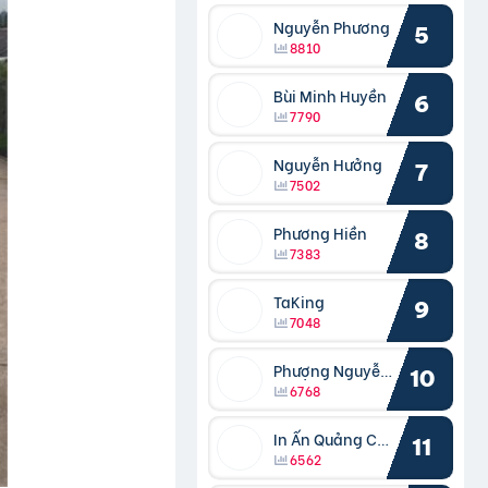
Nguyễn Phương
5
8810
Bùi Minh Huyền
6
7790
Nguyễn Hưởng
7
7502
Phương Hiền
8
7383
TaKing
9
7048
Phượng Nguyễn Phượng
10
6768
In Ấn Quảng Cáo Cần Thơ
11
6562