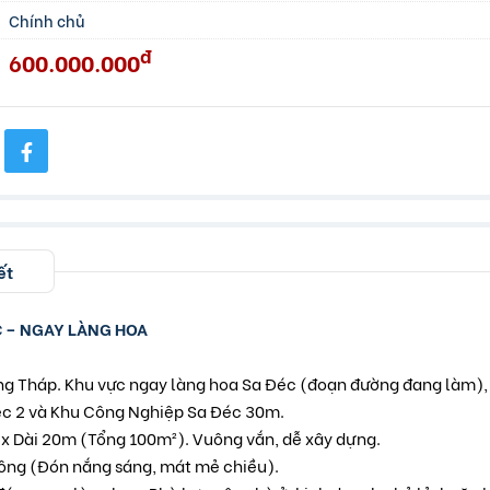
Chính chủ
đ
600.000.000
ết
C – NGAY LÀNG HOA
ng Tháp. Khu vực ngay làng hoa Sa Đéc (đoạn đường đang làm),
c 2 và Khu Công Nghiệp Sa Đéc 30m.
 Dài 20m (Tổng 100m²). Vuông vắn, dễ xây dựng.
ng (Đón nắng sáng, mát mẻ chiều).