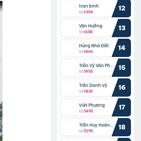
tran binh
12
6304
Văn Hưởng
13
6180
Hùng Nhà Đất
14
6065
Trần Vỹ Vân Phong
15
5955
Trần Danh Vỹ
16
5810
Việt Phương
17
5490
Trần Huy Hoàng Bắc
18
5290