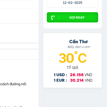
12-02-2025
GỌI NGAY
Cần Thơ
Mây đen u ám
30°C
TỶ GIÁ
VND
1 USD :
26.156
VND
1 EUR :
30.214
 cách đường nối