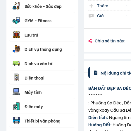
Thêm
:
Sức khỏe - Sắc đẹp
Giá
:
GYM - Fitness
Lưu trú
Chia sẻ tin này:
Dịch vụ thông dụng
Dịch vụ vận tải
Nội dung chi ti
Điện thoại
BÁN ĐẤT ĐẸP SA ĐÉ
Máy tính
******
: Phường Sa Đéc, Đồ
Điện máy
vòng xoay Cầu Sa Đé
Diện tích:
Ngang 5m x
Thiết bị văn phòng
Hướng Đất:
Hướng Đô