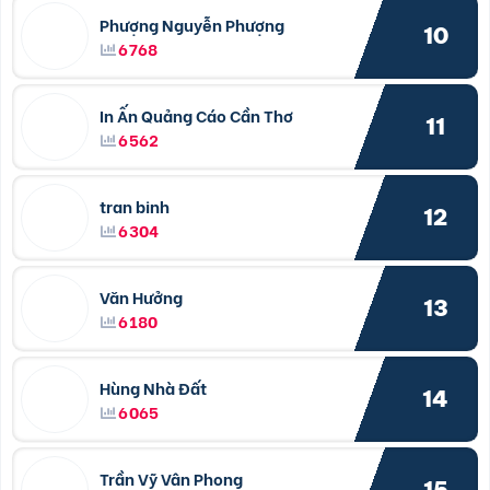
Phượng Nguyễn Phượng
10
6768
In Ấn Quảng Cáo Cần Thơ
11
6562
tran binh
12
6304
Văn Hưởng
13
6180
Hùng Nhà Đất
14
6065
Trần Vỹ Vân Phong
15