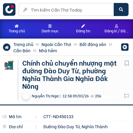
Trang chủ
Danh mục
Đăng tin
Đăng kí / Đăng nhập
Trang chủ
Ngoài Cần Thơ
Bất động sản
Cần Bán
Nhà hẻm
Chính chủ chuyển nhượng mặt
đường Đào Duy Từ, phường
Nghĩa Thành Gia Nghĩa Đắk
Nông
Nguyễn Thị Nga
12:58 09/03/26
256
Mã tin
:
CTT-ND450133
Địa chỉ
:
Đường Đào Duy Từ, Nghĩa Thành