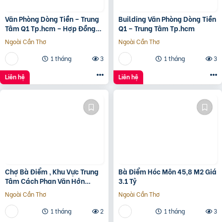
Văn Phòng Dòng Tiền – Trung
Building Văn Phòng Dòng Tiền
Tâm Q1 Tp.hcm – Hợp Đồng
Q1 – Trung Tâm Tp.hcm
Thuê 250 Triệu/Tháng – 115
Ngoài Cần Thơ
Ngoài Cần Thơ
Tỷ
1 tháng
3
1 tháng
3
Liên hệ
Liên hệ
Chợ Bà Điểm , Khu Vực Trung
Bà Điểm Hóc Môn 45,8 M2 Giá
Tâm Cách Phan Văn Hớn
3.1 Tỷ
100m
Ngoài Cần Thơ
Ngoài Cần Thơ
1 tháng
2
1 tháng
3