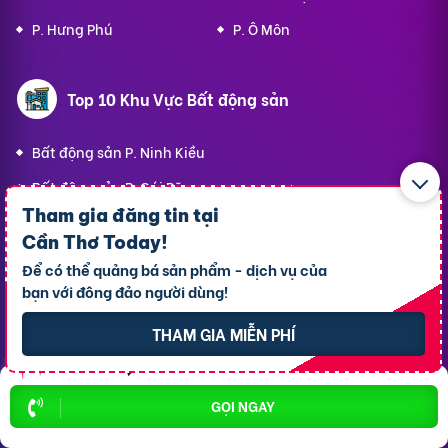
P. Hưng Phú
P. Ô Môn
Top 10 Khu Vực Bất động sản
Bất động sản P. Ninh Kiều
Bất động sản P. Cái Răng
Tham gia đăng tin tại
Bất động sản P. Tân An
Cần Thơ Today
!
Bất động sản P. Cái Khế
Để có thể quảng bá sản phẩm - dịch vụ của
bạn với đông đảo người dùng!
Bất động sản P. Bình Thủy
Bất động sản P. Long Tuyền
THAM GIA MIỄN PHÍ
Bất động sản P. Hưng Phú
Bất động sản P. An Bình
GỌI NGAY
Bất động sản X. Phong Điền