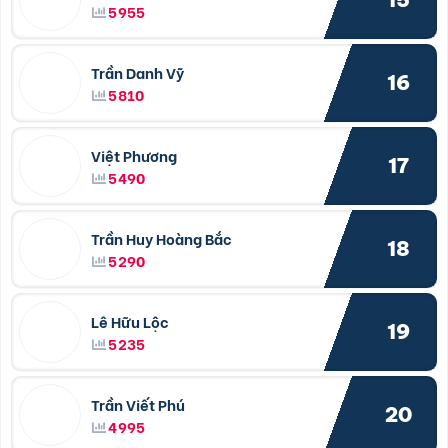
5955
Trần Danh Vỹ
16
5810
Việt Phương
17
5490
Trần Huy Hoàng Bắc
18
5290
Lê Hữu Lộc
19
5235
Trần Viết Phú
20
4995