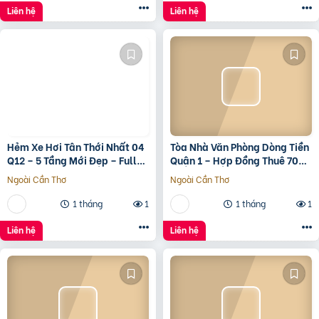
Liên hệ
Liên hệ
Hẻm Xe Hơi Tân Thới Nhất 04
Tòa Nhà Văn Phòng Dòng Tiền
Q12 – 5 Tầng Mới Đẹp – Full
Quận 1 – Hợp Đồng Thuê 700
Nội Thất – Giá 7.3 Tỷ
Triệu/Tháng – 490 Tỷ
Ngoài Cần Thơ
Ngoài Cần Thơ
1 tháng
1
1 tháng
1
Liên hệ
Liên hệ