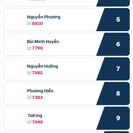
Nguyễn Phương
5
8810
Bùi Minh Huyền
6
7790
Nguyễn Hưởng
7
7502
Phương Hiền
8
7383
TaKing
9
7048