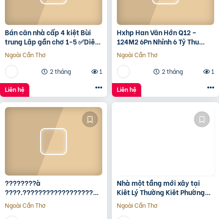
Bán căn nhà cấp 4 kiệt Bùi
Hxhp Han Văn Hớn Q12 –
trung Lập gần chợ 1-5 ✅Diện
124M2 6Pn Nhỉnh 6 Tỷ Thu
tích 5*22 ✅Hướng Tây Bắc
15Tr/Tháng
Ngoài Cần Thơ
Ngoài Cần Thơ
✅Đường oto thông
2 tháng
1
2 tháng
1
Liên hệ
Liên hệ
????????à
Nhà một tầng mới xây tại
????.????????????????????,
Kiêt Lý Thường Kiêt Phường
???????????????? ????
nam Đông Hà Quảng Trị
Ngoài Cần Thơ
Ngoài Cần Thơ
ộ???? ????????ấ????, ????