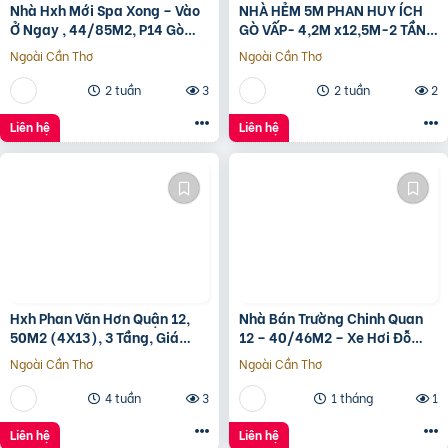
Nhà Hxh Mới Spa Xong – Vào
NHÀ HẺM 5M PHAN HUY ÍCH
Ở Ngay , 44/85M2, P14 Gò
GÒ VẤP- 4,2M x12,5M-2 TẦNG
Vấp, Giá 4.X Tỷ
– GIÁ 4,4 TỶ
Ngoài Cần Thơ
Ngoài Cần Thơ
2 tuần
3
2 tuần
2
Liên hệ
Liên hệ
Hxh Phan Văn Hơn Quận 12,
Nhà Bán Trường Chinh Quan
50M2 (4X13), 3 Tầng, Giá
12 – 40/46M2 – Xe Hơi Đỗ
4.96 Tỷ
Cửa – 3.1 Tỷ
Ngoài Cần Thơ
Ngoài Cần Thơ
4 tuần
3
1 tháng
1
Liên hệ
Liên hệ