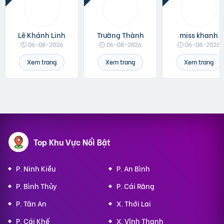
Lê Khánh Linh
Trường Thành
miss khanh
06-08-2026
06-08-2026
06-08-2026
Xem trang
Xem trang
Xem trang
Top Khu Vực Nổi Bật
P. Ninh Kiều
P. An Bình
P. Bình Thủy
P. Cái Răng
P. Tân An
X. Thới Lai
P. Cái Khế
X. Vĩnh Thạnh