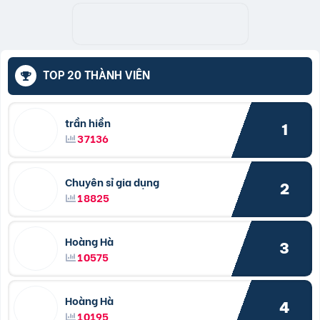
TOP 20 THÀNH VIÊN
trần hiền
1
37136
Chuyên sỉ gia dụng
2
18825
Hoàng Hà
3
10575
Hoàng Hà
4
10195