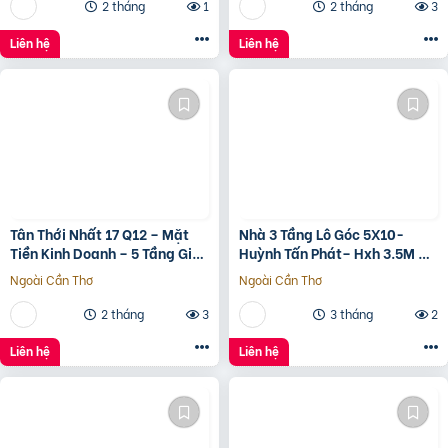
ó???? ???? ????ặ????
2 tháng
1
2 tháng
3
????????ề????
????????????, ????????á
Liên hệ
Liên hệ
????.???? ????ỷ
Tân Thới Nhất 17 Q12 – Mặt
Nhà 3 Tầng Lô Góc 5X10-
Tiền Kinh Doanh – 5 Tầng Giá
Huỳnh Tấn Phát– Hxh 3.5M –
13.6 Tỷ
Kinh Doanh Tốt – Shr Hoàn
Ngoài Cần Thơ
Ngoài Cần Thơ
Công Đủ- Giá 3 Tỷ Hơn.
2 tháng
3
3 tháng
2
Liên hệ
Liên hệ