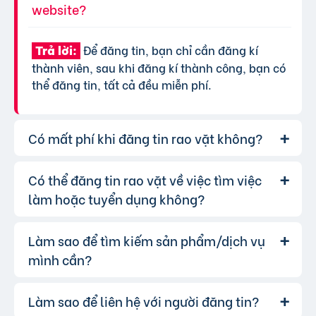
website?
Để đăng tin, bạn chỉ cần đăng kí
Trả lời:
thành viên, sau khi đăng kí thành công, bạn có
thể đăng tin, tất cả đều miễn phí.
Có mất phí khi đăng tin rao vặt không?
Có thể đăng tin rao vặt về việc tìm việc
Chúng tôi cung cấp gói đăng tin miễn
Trả lời:
phí cơ bản cho tất cả người dùng. Tuy nhiên, để
làm hoặc tuyển dụng không?
tăng hiệu quả quảng cáo và được ưu tiên hiển
thị, bạn có thể lựa chọn các gói dịch vụ nâng
Làm sao để tìm kiếm sản phẩm/dịch vụ
Hoàn toàn có thể. Website của chúng
Trả lời:
cấp với chi phí hợp lý, xem thêm
phí dịch vụ tin
tôi hỗ trợ đăng tin tuyển dụng và tìm việc làm.
mình cần?
VIP
.
Bạn chỉ cần chọn đúng chuyên mục và điền đầy
đủ thông tin.
Làm sao để liên hệ với người đăng tin?
Bạn có thể sử dụng công cụ tìm kiếm
Trả lời: