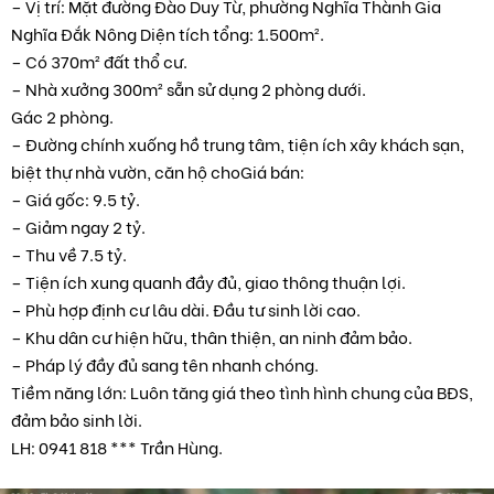
– Vị trí: Mặt đường Đào Duy Từ, phường Nghĩa Thành Gia
Nghĩa Đắk Nông Diện tích tổng: 1.500m².
– Có 370m² đất thổ cư.
– Nhà xưởng 300m² sẵn sử dụng 2 phòng dưới.
Gác 2 phòng.
– Đường chính xuống hồ trung tâm, tiện ích xây khách sạn,
biệt thự nhà vườn, căn hộ choGiá bán:
– Giá gốc: 9.5 tỷ.
– Giảm ngay 2 tỷ.
– Thu về 7.5 tỷ.
– Tiện ích xung quanh đầy đủ, giao thông thuận lợi.
– Phù hợp định cư lâu dài. Đầu tư sinh lời cao.
– Khu dân cư hiện hữu, thân thiện, an ninh đảm bảo.
– Pháp lý đầy đủ sang tên nhanh chóng.
Tiềm năng lớn: Luôn tăng giá theo tình hình chung của BĐS,
đảm bảo sinh lời.
LH: 0941 818 *** Trần Hùng.