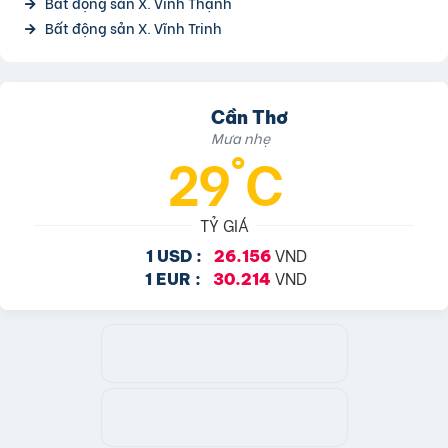
Bất động sản X. Vĩnh Thạnh
Bất động sản X. Vĩnh Trinh
Cần Thơ
Mưa nhẹ
29°C
TỶ GIÁ
VND
1 USD :
26.156
VND
1 EUR :
30.214