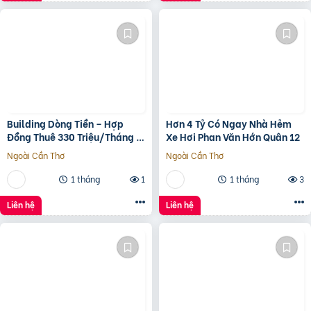
Building Dòng Tiền – Hợp
Hơn 4 Tỷ Có Ngay Nhà Hẻm
Đồng Thuê 330 Triệu/Tháng –
Xe Hơi Phan Văn Hớn Quân 12
Quận 5, Tp.hcm -139Ty
Ngoài Cần Thơ
Ngoài Cần Thơ
1 tháng
1
1 tháng
3
Liên hệ
Liên hệ