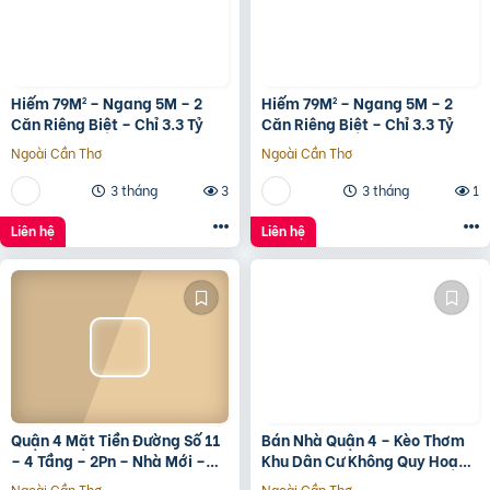
Hiếm 79M² – Ngang 5M – 2
Hiếm 79M² – Ngang 5M – 2
Căn Riêng Biệt – Chỉ 3.3 Tỷ
Căn Riêng Biệt – Chỉ 3.3 Tỷ
Ngoài Cần Thơ
Ngoài Cần Thơ
3 tháng
3
3 tháng
1
Liên hệ
Liên hệ
Quận 4 Mặt Tiền Đường Số 11
Bán Nhà Quận 4 – Kèo Thơm
– 4 Tầng – 2Pn – Nhà Mới –
Khu Dân Cư Không Quy Hoạch
7.35 Tỷ Tl
Cách Mặt Tiền Xóm Chiếu
Ngoài Cần Thơ
Ngoài Cần Thơ