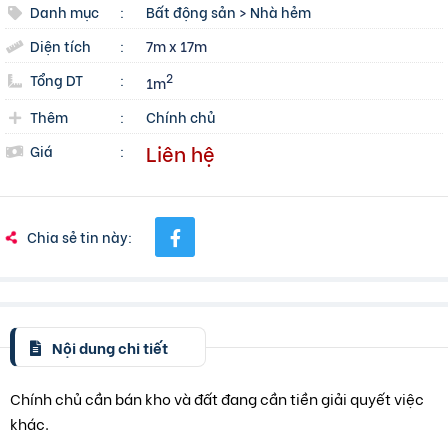
Danh mục
:
Bất động sản
>
Nhà hẻm
Diện tích
:
7m x 17m
Tổng DT
:
2
1m
Thêm
:
Chính chủ
Liên hệ
Giá
:
Chia sẻ tin này:
Nội dung chi tiết
Chính chủ cần bán kho và đất đang cần tiền giải quyết việc
khác.