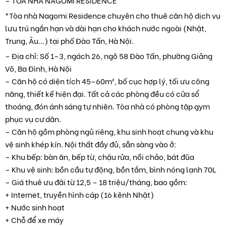
*Tòa nhà Nagomi Residence chuyên cho thuê căn hộ dịch vụ
lưu trú ngắn hạn và dài hạn cho khách nước ngoài (Nhật,
Trung, Âu…) tại phố Đào Tấn, Hà Nội.
– Địa chỉ: Số 1–3, ngách 26, ngõ 58 Đào Tấn, phường Giảng
Võ, Ba Đình, Hà Nội
– Căn hộ có diện tích 45–60m², bố cục hợp lý, tối ưu công
năng, thiết kế hiện đại. Tất cả các phòng đều có cửa sổ
thoáng, đón ánh sáng tự nhiên. Tòa nhà có phòng tập gym
phục vụ cư dân.
– Căn hộ gồm phòng ngủ riêng, khu sinh hoạt chung và khu
vệ sinh khép kín. Nội thất đầy đủ, sẵn sàng vào ở:
– Khu bếp: bàn ăn, bếp từ, chậu rửa, nồi chảo, bát đũa
– Khu vệ sinh: bồn cầu tự động, bồn tắm, bình nóng lạnh 70L
– Giá thuê ưu đãi từ 12,5 – 18 triệu/tháng, bao gồm:
+ Internet, truyền hình cáp (16 kênh Nhật)
+ Nước sinh hoạt
+ Chỗ để xe máy