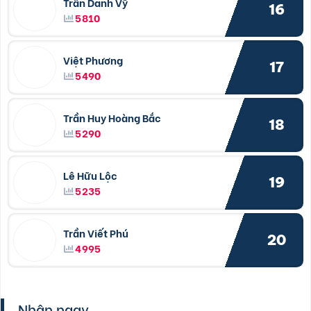
Trần Danh Vỹ
16
5810
Việt Phương
17
5490
Trần Huy Hoàng Bắc
18
5290
Lê Hữu Lộc
19
5235
Trần Viết Phú
20
4995
Nhận ngay