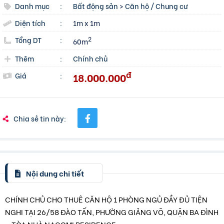
Danh mục
:
Bất động sản
>
Căn hộ / Chung cư
Diện tích
:
1m x 1m
Tổng DT
:
2
60m
Thêm
:
Chính chủ
đ
18.000.000
Giá
:
Chia sẻ tin này:
Nội dung chi tiết
CHÍNH CHỦ CHO THUÊ CĂN HỘ 1 PHÒNG NGỦ ĐẦY ĐỦ TIỆN
NGHI TẠI 26/58 ĐÀO TẤN, PHƯỜNG GIẢNG VÕ, QUẬN BA ĐÌNH
– TÒA NHÀ NAGOMI RESIDENCE