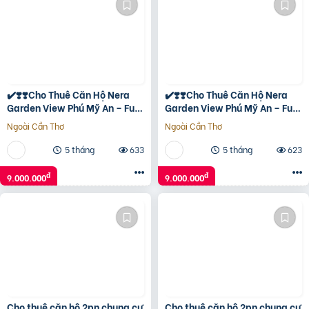
✔️❣️❣️Cho Thuê Căn Hộ Nera
✔️❣️❣️Cho Thuê Căn Hộ Nera
Garden View Phú Mỹ An – Full
Garden View Phú Mỹ An – Full
Nội Thất Xịn Xò
Nội Thất Xịn Xò
Ngoài Cần Thơ
Ngoài Cần Thơ
5 tháng
633
5 tháng
623
đ
đ
9.000.000
9.000.000
Cho thuê căn hộ 2pn chung cư
Cho thuê căn hộ 2pn chung cư