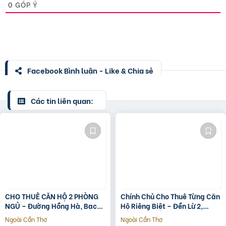
0
GÓP Ý
Facebook Bình luận - Like & Chia sẻ
Các tin liên quan:
CHO THUÊ CĂN HỘ 2 PHÒNG
Chính Chủ Cho Thuê Từng Căn
NGỦ – Đường Hồng Hà, Bạch
Hộ Riêng Biệt – Đền Lừ 2,
Đằng -Quận Tân Bình –
Hoàng Mai
Ngoài Cần Thơ
Ngoài Cần Thơ
TPHCM