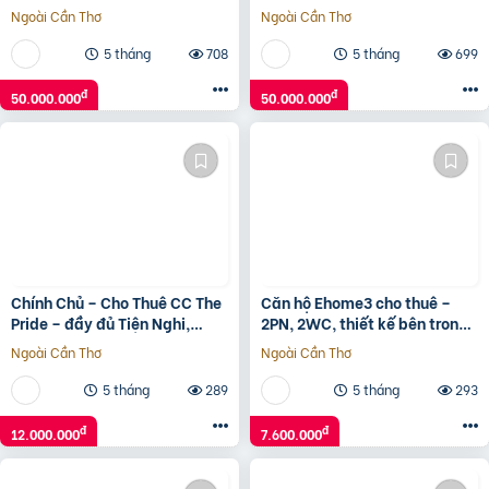
Ngoài Cần Thơ
Ngoài Cần Thơ
5 tháng
708
5 tháng
699
đ
đ
50.000.000
50.000.000
Chính Chủ – Cho Thuê CC The
Căn hộ Ehome3 cho thuê –
Pride – đầy đủ Tiện Nghi,
2PN, 2WC, thiết kế bên trong
75m2, 12 Triệu VND, 2PN,
đầy đủ, dọn vào ở ngay – giá
Ngoài Cần Thơ
Ngoài Cần Thơ
2WC, Hà Đông, Hà Nội
7.6 triệu
5 tháng
289
5 tháng
293
đ
đ
12.000.000
7.600.000