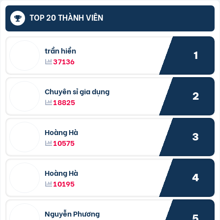
TOP 20 THÀNH VIÊN
trần hiền
1
37136
Chuyên sỉ gia dụng
2
18825
Hoàng Hà
3
10575
Hoàng Hà
4
10195
Nguyễn Phương
5