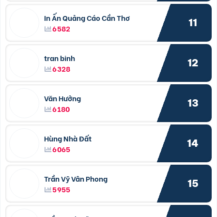
In Ấn Quảng Cáo Cần Thơ
11
6582
tran binh
12
6328
Văn Hưởng
13
6180
Hùng Nhà Đất
14
6065
Trần Vỹ Vân Phong
15
5955