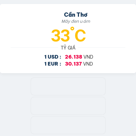
Cần Thơ
Mây đen u ám
33°C
TỶ GIÁ
VND
1 USD :
26.138
VND
1 EUR :
30.137