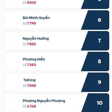
8810
Bùi Minh Huyền
6
7790
Nguyễn Hưởng
7
7502
Phương Hiền
8
7383
TaKing
9
7048
Phượng Nguyễn Phượng
10
6768