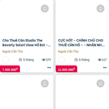
Cho Thuê Căn Studio The
CỰC HÓT – CHÍNH CHỦ CHO
Beverly Solari View Hồ Bơi –
THUÊ CĂN HỘ – – NHẬN NHÀ
Full Nội Thất Mới, Ở Ngay
NGAY – Nam từ Liêm ,Hà Nội
Ngoài Cần Thơ
Ngoài Cần Thơ
5 tháng
579
5 tháng
617
đ
đ
7.000.000
11.000.000