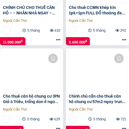
CHÍNH CHỦ CHO THUÊ CĂN
Cho thuê CCMN khép kín
HỘ – – NHẬN NHÀ NGAY –
1pk+1pn FULL ĐỒ thoáng đẹp
Nam từ Liêm ,Hà Nội
tại 99 Trung Kính
Ngoài Cần Thơ
Ngoài Cần Thơ
5 tháng
610
5 tháng
292
đ
đ
11.000.000
5.600.000
Cho thuê căn hộ chung cư 3PN
Chính chủ cần cho thuê căn
Giá 6 Triệu, trống dọn ở ngay
hộ chung cư 57m2 ngay trung
tại chung cư 35 Hồ Học Lãm,
tâm phường 25
Ngoài Cần Thơ
Ngoài Cần Thơ
Bình Tân
5 tháng
629
5 tháng
721