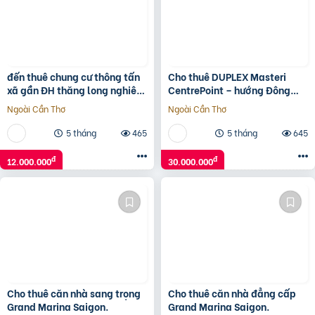
đến thuê chung cư thông tấn
Cho thuê DUPLEX Masteri
xã gần ĐH thăng long nghiêm
CentrePoint – hướng Đông
xuân yêm
Nam, căn góc phù hợp ở vừa
Ngoài Cần Thơ
Ngoài Cần Thơ
kinh doanh
5 tháng
465
5 tháng
645
đ
đ
12.000.000
30.000.000
Cho thuê căn nhà sang trọng
Cho thuê căn nhà đẳng cấp
Grand Marina Saigon.
Grand Marina Saigon.