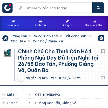
Trang chủ
Danh mục
Đăng tin
Đăng kí / Đăng nhập
Trang chủ
Ngoài Cần Thơ
Bất động sản
Cho Thuê
Căn hộ / Chung cư
Chính Chủ Cho Thuê Căn Hộ 1
Phòng Ngủ Đầy Đủ Tiện Nghi Tại
26/58 Đào Tấn, Phường Giảng
Võ, Quận Ba
Nguyễn Thị Tâm
21:18 09/03/26
263
Mã tin
:
CTT-ND450493
Địa chỉ
:
Đường Đào Tấn, Giảng Võ