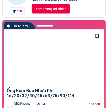
Xem trang cá nhân
610
Tin tài trợ
Ống Kẽm Bọc Nhựa Phi
16/20/32/40/45/63/75/90/114
Nhã Phương
đ
339
100.000