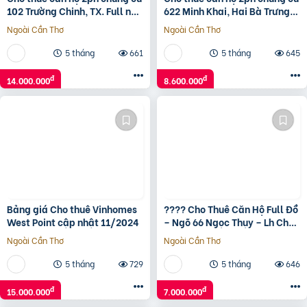
102 Trường Chinh, TX. Full nội
622 Minh Khai, Hai Bà Trưng.
thất
Giá 8.x Triệu
Ngoài Cần Thơ
Ngoài Cần Thơ
5 tháng
661
5 tháng
645
đ
đ
14.000.000
8.600.000
Bảng giá Cho thuê Vinhomes
???? Cho Thuê Căn Hộ Full Đồ
West Point cập nhật 11/2024
– Ngõ 66 Ngọc Thụy – Lh Chủ
Nhà 0936 072 396
Ngoài Cần Thơ
Ngoài Cần Thơ
5 tháng
729
5 tháng
646
đ
đ
15.000.000
7.000.000