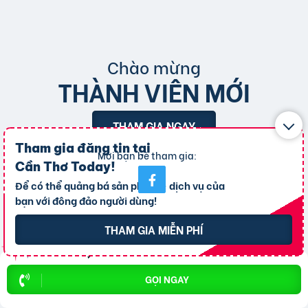
Chào mừng
THÀNH VIÊN MỚI
THAM GIA NGAY
Tham gia đăng tin tại
Mời bạn bè tham gia:
Cần Thơ Today
!
Để có thể quảng bá sản phẩm - dịch vụ của
bạn với đông đảo người dùng!
THAM GIA MIỄN PHÍ
Đào Phước Nguyên
Nguyễn Thị Diễm Anh
Nguyễn V
GỌI NGAY
08-08-2026
08-08-2026
08-08-2026