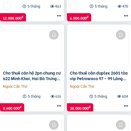
5 tháng
463
5 tháng
470
đ
đ
12.000.000
6.500.000
Cho thuê căn hộ 2pn chung cư
Cho thuê căn duplex 2601 tòa
622 Minh Khai, Hai Bà Trưng.
vip Petrowaco 97 – 99 Láng
Giá 8.x Triệu
Hạ tặng nội thất sang trọng
Ngoài Cần Thơ
Ngoài Cần Thơ
tiêu chuẩn 5*
5 tháng
616
5 tháng
604
đ
đ
8.600.000
38.000.000