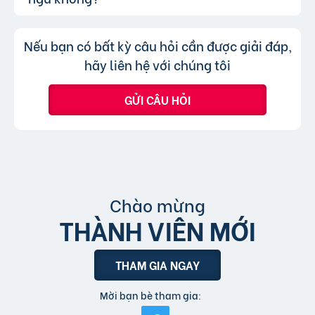
chuyên mục khác mà cần đăng tin mới.
nghĩa là khi người dùng nhấp vào tin đăng dưới
hình thức xem nhanh hoặc truy cập trực tiếp
Không, trang web chỉ chấp nhận các
Trả lời:
Nếu bạn có bất kỳ câu hỏi cần được giải đáp,
bài đăng.
tin đăng sử dụng tiếng Việt có dấu.
hãy liên hệ với chúng tôi
GỬI CÂU HỎI
Chào mừng
THÀNH VIÊN MỚI
THAM GIA NGAY
Mời bạn bè tham gia: