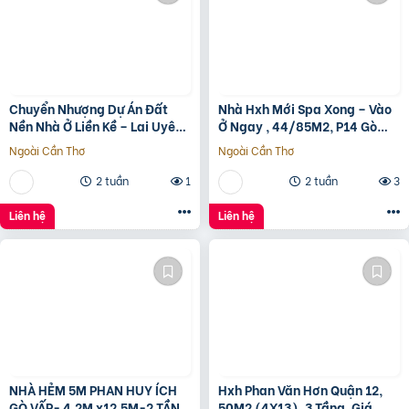
Chuyển Nhượng Dự Án Đất
Nhà Hxh Mới Spa Xong – Vào
Nền Nhà Ở Liền Kề – Lai Uyên,
Ở Ngay , 44/85M2, P14 Gò
Bầu Bàng, Bình Dương
Vấp, Giá 4.X Tỷ
Ngoài Cần Thơ
Ngoài Cần Thơ
2 tuần
1
2 tuần
3
Liên hệ
Liên hệ
NHÀ HẺM 5M PHAN HUY ÍCH
Hxh Phan Văn Hơn Quận 12,
GÒ VẤP- 4,2M x12,5M-2 TẦNG
50M2 (4X13), 3 Tầng, Giá