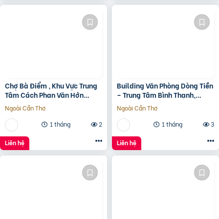
Chợ Bà Điểm , Khu Vực Trung
Building Văn Phòng Dòng Tiền
Tâm Cách Phan Văn Hớn
– Trung Tâm Bình Thạnh,
100m
Tp.hcm Chỉ 100Tr/M2 Đất
Ngoài Cần Thơ
Ngoài Cần Thơ
1 tháng
2
1 tháng
3
Liên hệ
Liên hệ