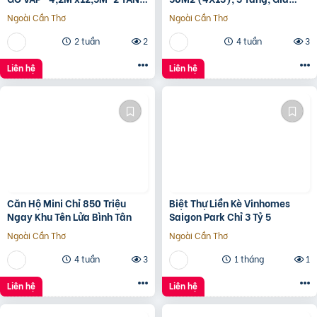
– GIÁ 4,4 TỶ
4.96 Tỷ
Ngoài Cần Thơ
Ngoài Cần Thơ
2 tuần
2
4 tuần
3
Liên hệ
Liên hệ
Căn Hộ Mini Chỉ 850 Triệu
Biệt Thự Liền Kè Vinhomes
Ngay Khu Tên Lửa Bình Tân
Saigon Park Chỉ 3 Tỷ 5
Ngoài Cần Thơ
Ngoài Cần Thơ
4 tuần
3
1 tháng
1
Liên hệ
Liên hệ