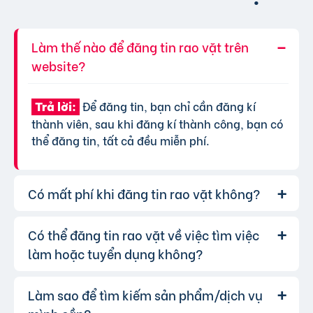
Làm thế nào để đăng tin rao vặt trên
website?
Để đăng tin, bạn chỉ cần đăng kí
Trả lời:
thành viên, sau khi đăng kí thành công, bạn có
thể đăng tin, tất cả đều miễn phí.
Có mất phí khi đăng tin rao vặt không?
Có thể đăng tin rao vặt về việc tìm việc
Chúng tôi cung cấp gói đăng tin miễn
Trả lời:
phí cơ bản cho tất cả người dùng. Tuy nhiên, để
làm hoặc tuyển dụng không?
tăng hiệu quả quảng cáo và được ưu tiên hiển
thị, bạn có thể lựa chọn các gói dịch vụ nâng
Làm sao để tìm kiếm sản phẩm/dịch vụ
Hoàn toàn có thể. Website của chúng
Trả lời:
cấp với chi phí hợp lý, xem thêm
phí dịch vụ tin
tôi hỗ trợ đăng tin tuyển dụng và tìm việc làm.