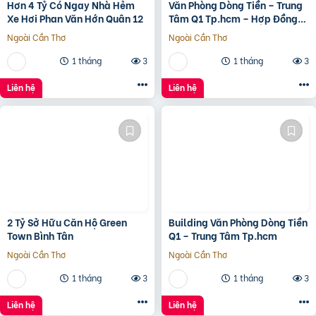
Hơn 4 Tỷ Có Ngay Nhà Hẻm
Văn Phòng Dòng Tiền – Trung
Xe Hơi Phan Văn Hớn Quân 12
Tâm Q1 Tp.hcm – Hợp Đồng
Thuê 250 Triệu/Tháng – 115
Ngoài Cần Thơ
Ngoài Cần Thơ
Tỷ
1 tháng
3
1 tháng
3
Liên hệ
Liên hệ
2 Tỷ Sở Hữu Căn Hộ Green
Building Văn Phòng Dòng Tiền
Town Bình Tân
Q1 – Trung Tâm Tp.hcm
Ngoài Cần Thơ
Ngoài Cần Thơ
1 tháng
3
1 tháng
3
Liên hệ
Liên hệ