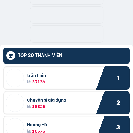
TOP 20 THÀNH VIÊN
trần hiền
1
37136
Chuyên sỉ gia dụng
2
18825
Hoàng Hà
3
10575