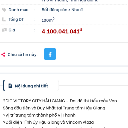
Danh mục
:
Bất động sản
>
Nhà ở
Tổng DT
:
2
100m
đ
4.100.041.041
Giá
:
Chia sẻ tin này:
Nội dung chi tiết
?DIC VICTORY CITY HẬU GIANG – Đại đô thị kiểu mẫu Ven
Sông đầu tiên và Duy Nhất tại Trung tâm Hậu Giang
?Vị trí trung tâm thành phố Vị Thanh
?Đối diện Tỉnh Ủy Hậu Giang và Vincom Plaza