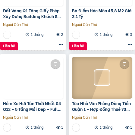
Đất Vàng Q1 Tặng Giấy Phép
Bà Điểm Hóc Môn 45,8 M2 Giá
Xây Dựng Building Khách Sạn
3.1 Tỷ
12 Tầng
Ngoài Cần Thơ
Ngoài Cần Thơ
1 tháng
2
1 tháng
3
Liên hệ
Liên hệ
Hẻm Xe Hơi Tân Thới Nhất 04
Tòa Nhà Văn Phòng Dòng Tiền
Q12 – 5 Tầng Mới Đẹp – Full
Quận 1 – Hợp Đồng Thuê 700
Nội Thất – Giá 7.3 Tỷ
Triệu/Tháng – 490 Tỷ
Ngoài Cần Thơ
Ngoài Cần Thơ
1 tháng
1
1 tháng
1