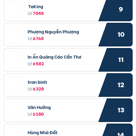
TaKing
9
7048
Phượng Nguyễn Phượng
10
6768
In Ấn Quảng Cáo Cần Thơ
11
6582
tran binh
12
6328
Văn Hưởng
13
6180
Hùng Nhà Đất
14