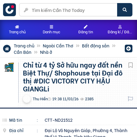
Trang chủ
Danh mục
Đăng tin
Đăng kí / Đăng nhập
Trang chủ
Ngoài Cần Thơ
Bất động sản
Cần Bán
Nhà ở
Chỉ từ 4 tỷ Sở hữu ngay đất nền
Biệt Thự/ Shophouse tại Đại đô
thị #DIC VICTORY CITY HẬU
GIANGLi
Thu Hiền
19:38 11/03/26
2385
Mã tin
:
CTT-ND21512
Địa chỉ
:
Đại Lộ Võ Nguyên Giáp, Phường 4, Thành
Phố Vị Thanh, Tỉnh Hậu Giang