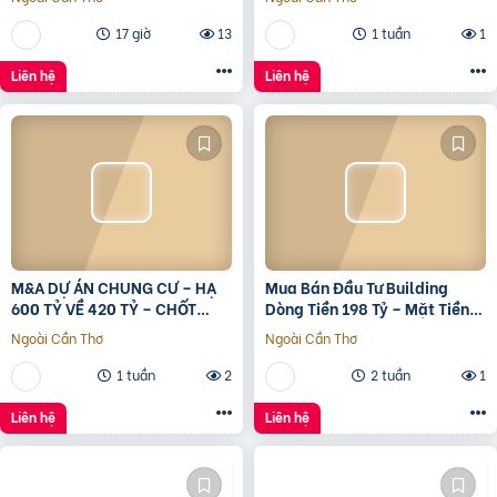
17 giờ
13
1 tuần
1
Liên hệ
Liên hệ
M&A DỰ ÁN CHUNG CƯ – HẠ
Mua Bán Đầu Tư Building
600 TỶ VỀ 420 TỶ – CHỐT
Dòng Tiền 198 Tỷ – Mặt Tiền
LVCC
Đường 3/2, Trung Tâm Quận
Ngoài Cần Thơ
Ngoài Cần Thơ
10
1 tuần
2
2 tuần
1
Liên hệ
Liên hệ