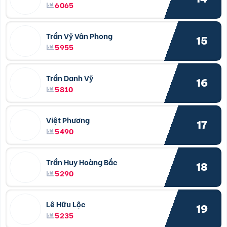
6065
Trần Vỹ Vân Phong
15
5955
Trần Danh Vỹ
16
5810
Việt Phương
17
5490
Trần Huy Hoàng Bắc
18
5290
Lê Hữu Lộc
19
5235