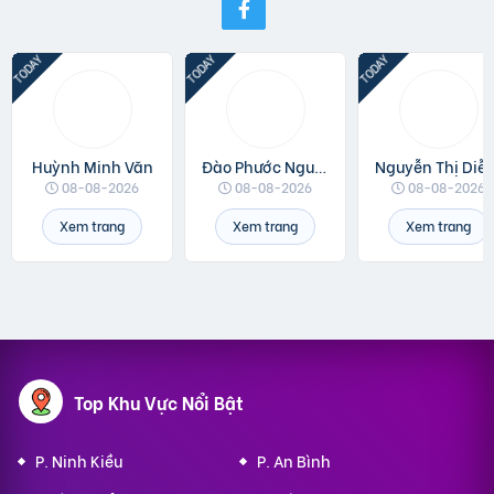
Huỳnh Minh Văn
Đào Phước Nguyên
Nguyễn Thị 
08-08-2026
08-08-2026
08-08-2026
Xem trang
Xem trang
Xem trang
Top Khu Vực Nổi Bật
P. Ninh Kiều
P. An Bình