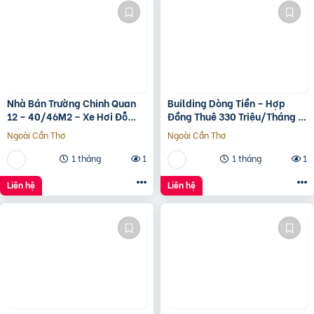
Nhà Bán Trường Chinh Quan
Building Dòng Tiền – Hợp
12 – 40/46M2 – Xe Hơi Đỗ
Đồng Thuê 330 Triệu/Tháng –
Cửa – 3.1 Tỷ
Quận 5, Tp.hcm -139Ty
Ngoài Cần Thơ
Ngoài Cần Thơ
1 tháng
1
1 tháng
1
Liên hệ
Liên hệ