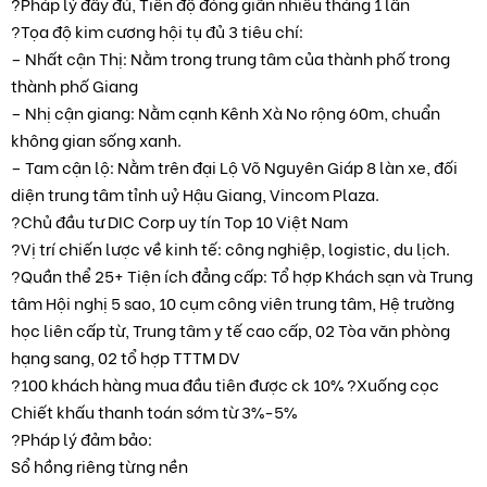
?Pháp lý đầy đủ, Tiến độ đóng giãn nhiều tháng 1 lần
?Tọa độ kim cương hội tụ đủ 3 tiêu chí:
– Nhất cận Thị: Nằm trong trung tâm của thành phố trong
thành phố Giang
– Nhị cận giang: Nằm cạnh Kênh Xà No rộng 60m, chuẩn
không gian sống xanh.
– Tam cận lộ: Nằm trên đại Lộ Võ Nguyên Giáp 8 làn xe, đối
diện trung tâm tỉnh uỷ Hậu Giang, Vincom Plaza.
?Chủ đầu tư DIC Corp uy tín Top 10 Việt Nam
?Vị trí chiến lược về kinh tế: công nghiệp, logistic, du lịch.
?Quần thể 25+ Tiện ích đẳng cấp: Tổ hợp Khách sạn và Trung
tâm Hội nghị 5 sao, 10 cụm công viên trung tâm, Hệ trường
học liên cấp từ, Trung tâm y tế cao cấp, 02 Tòa văn phòng
hạng sang, 02 tổ hợp TTTM DV
?100 khách hàng mua đầu tiên được ck 10% ?Xuống cọc
Chiết khấu thanh toán sớm từ 3%-5%
?Pháp lý đảm bảo:
Sổ hồng riêng từng nền