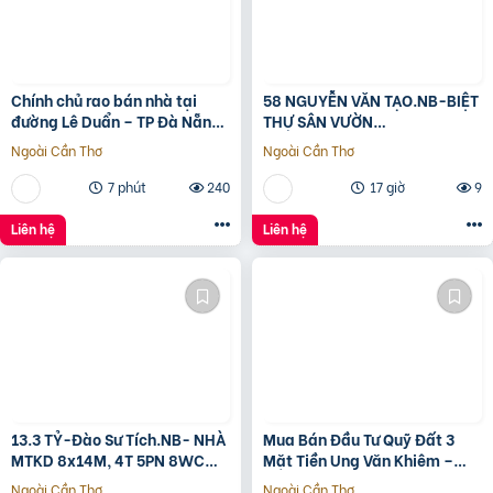
Chính chủ rao bán nhà tại
58 NGUYỄN VĂN TẠO.NB-BIỆT
đường Lê Duẩn – TP Đà Nẵng;
THỰ SÂN VƯỜN
DT đất 108,3 m2; giá 13,2 tỷ
260M2[11x24M]-12.8 TỶ
Ngoài Cần Thơ
Ngoài Cần Thơ
7 phút
240
17 giờ
9
Liên hệ
Liên hệ
13.3 TỶ-Đào Sư Tích.NB- NHÀ
Mua Bán Đầu Tư Quỹ Đất 3
MTKD 8x14M, 4T 5PN 8WC
Mặt Tiền Ung Văn Khiêm –
FULL NỘI THẤT GỖ ĐỎ
2.122M²
Ngoài Cần Thơ
Ngoài Cần Thơ