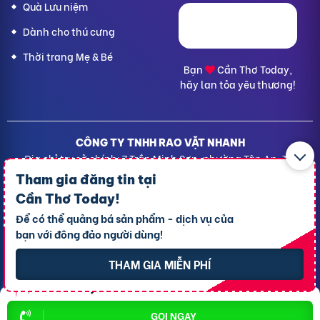
Quà Lưu niệm
Dành cho thú cưng
Thời trang Mẹ & Bé
Bạn
Cần Thơ Today,
hãy lan tỏa yêu thương!
CÔNG TY TNHH RAO VẶT NHANH
Địa chỉ trụ sở chính: 7 Trần Minh Sơn, phường Tân An, TP.
Cần Thơ
Tham gia đăng tin tại
Giấy CNĐKDN: 1801717351 – Ngày cấp: 24/01/2022 - Cơ
Cần Thơ Today
!
quan cấp: Phòng Đăng ký kinh doanh – Sở kế hoạch và
Để có thể quảng bá sản phẩm - dịch vụ của
Đầu tư TP. Cần Thơ
bạn với đông đảo người dùng!
Liên hệ hỗ trợ
- Hotline:
09190.09290
Điều khoản
-
Quy chế hoạt động
THAM GIA MIỄN PHÍ
Chính sách giải quyết khiếu nại
Chính sách bảo mật thông tin
Rao vặt Hà Nội
Rao vặt Đà Nẵng
Rao vặt TPHCM
GỌI NGAY