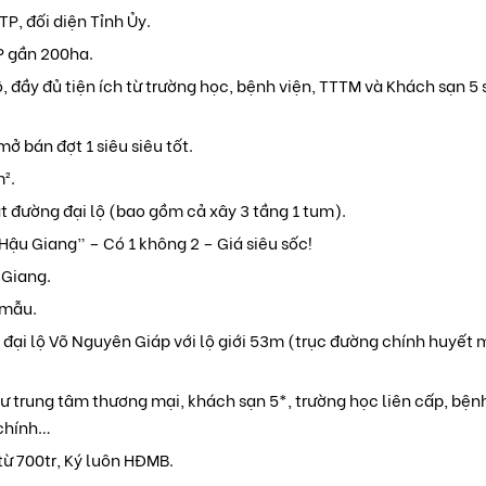
P, đối diện Tỉnh Ủy.
P gần 200ha.
 đầy đủ tiện ích từ trường học, bệnh viện, TTTM và Khách sạn 5 
ở bán đợt 1 siêu siêu tốt.
m².
đường đại lộ (bao gồm cả xây 3 tầng 1 tum).
Hậu Giang” – Có 1 không 2 – Giá siêu sốc!
 Giang.
 mẫu.
đại lộ Võ Nguyên Giáp với lộ giới 53m (trục đường chính huyết
hư trung tâm thương mại, khách sạn 5*, trường học liên cấp, bện
 chính…
 từ 700tr, Ký luôn HĐMB.