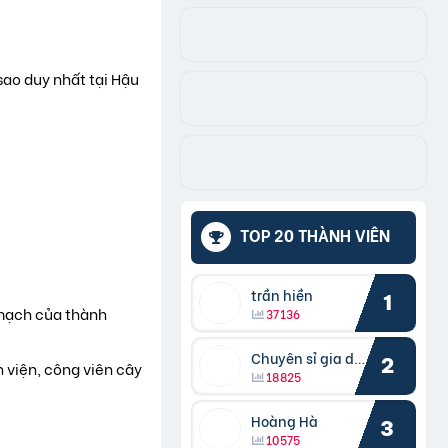
sao duy nhất tại Hậu
TOP 20 THÀNH VIÊN
trần hiền
1
 mạch của thành
37136
Chuyên sỉ gia dụng
2
h viện, công viên cây
18825
Hoàng Hà
3
10575