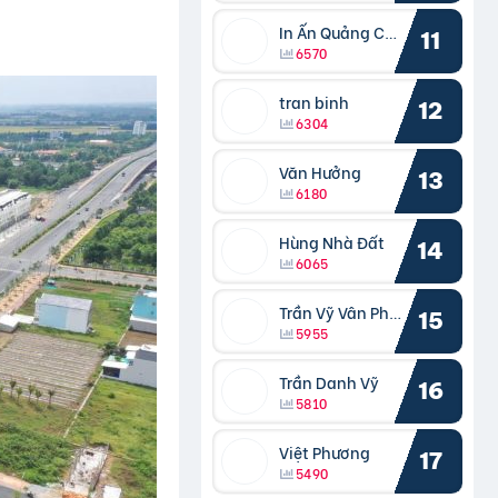
In Ấn Quảng Cáo Cần Thơ
11
6570
tran binh
12
6304
Văn Hưởng
13
6180
Hùng Nhà Đất
14
6065
Trần Vỹ Vân Phong
15
5955
Trần Danh Vỹ
16
5810
Việt Phương
17
5490