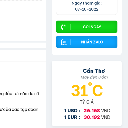
Ngày tham gia:
07-10-2022
GỌI NGAY
NHẮN ZALO
Cần Thơ
Mây đen u ám
31°C
ng đầu tư mặc dù sở
TỶ GIÁ
ư của các tập đoàn
VND
1 USD :
26.168
VND
1 EUR :
30.192