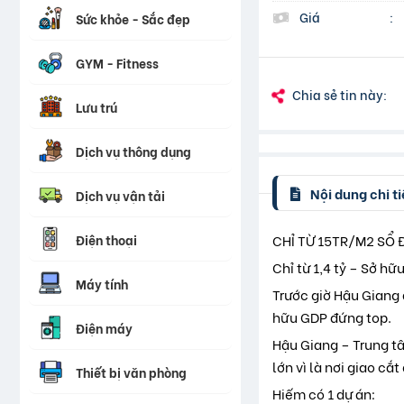
Giá
:
Sức khỏe - Sắc đẹp
GYM - Fitness
Chia sẻ tin này:
Lưu trú
Dịch vụ thông dụng
Nội dung chi ti
Dịch vụ vận tải
Điện thoại
CHỈ TỪ 15TR/M2 SỔ 
Chỉ từ 1,4 tỷ – Sở hữ
Máy tính
Trước giờ Hậu Giang 
hữu GDP đứng top.
Điện máy
Hậu Giang – Trung t
lớn vì là nơi giao cắ
Thiết bị văn phòng
Hiếm có 1 dự án: