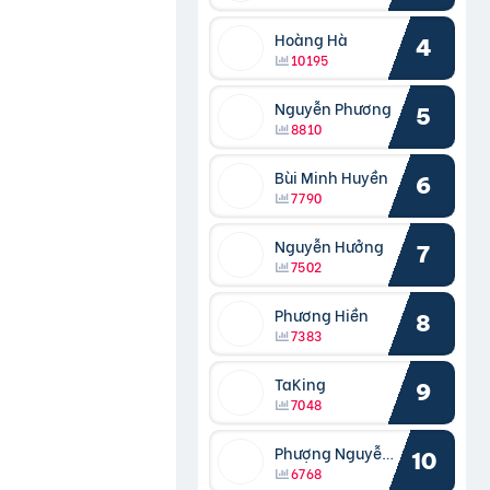
Hoàng Hà
4
10195
Nguyễn Phương
5
8810
Bùi Minh Huyền
6
7790
Nguyễn Hưởng
7
7502
Phương Hiền
8
7383
TaKing
9
7048
Phượng Nguyễn Phượng
10
6768