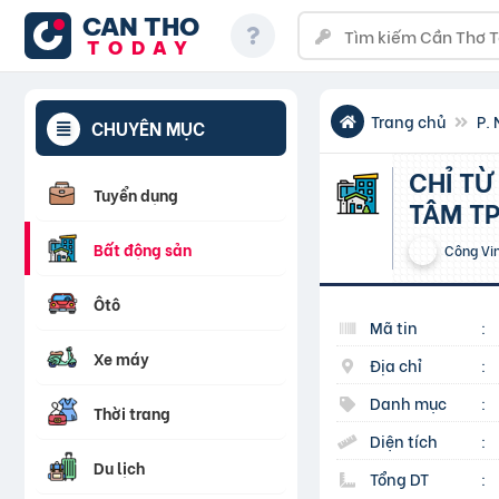
CAN THO
TODAY
Trang chủ
P. 
CHUYÊN MỤC
CHỈ TỪ 15TR/M2 SỔ ĐỎ LÂU DÀI TRAO TAY NGAY TRUNG
Tuyển dụng
TÂM TP
Bất động sản
Công Vi
Ôtô
Mã tin
:
Xe máy
Địa chỉ
:
Danh mục
:
Thời trang
Diện tích
:
Du lịch
Tổng DT
: