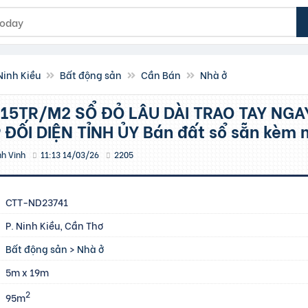
Ninh Kiều
Bất động sản
Cần Bán
Nhà ở
 ĐỐI DIỆN TỈNH ỦY Bán đất sổ sẵn kèm
nh Vinh
11:13 14/03/26
2205
CTT-ND23741
P. Ninh Kiều, Cần Thơ
Bất động sản
>
Nhà ở
5m x 19m
2
95m