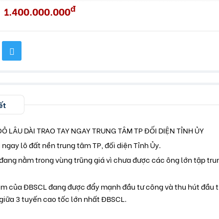
đ
1.400.000.000
ết
ĐỎ LÂU DÀI TRAO TAY NGAY TRUNG TÂM TP ĐỐI DIỆN TỈNH ỦY
u ngay lô đất nền trung tâm TP, đối diện Tỉnh Ủy.
đang nằm trong vùng trũng giá vì chưa được các ông lớn tập tru
âm của ĐBSCL đang được đẩy mạnh đầu tư công và thu hút đầu t
t giữa 3 tuyến cao tốc lớn nhất ĐBSCL.