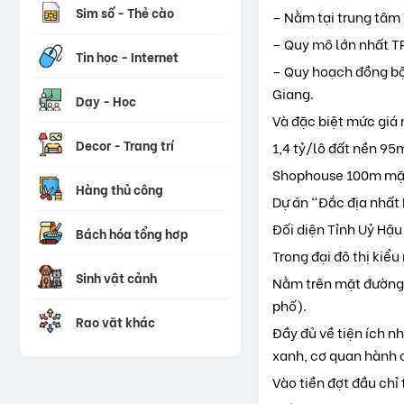
Sim số - Thẻ cào
– Nằm tại trung tâm T
– Quy mô lớn nhất T
Tin học - Internet
– Quy hoạch đồng bộ,
Giang.
Dạy - Học
Và đặc biệt mức giá m
Decor - Trang trí
1,4 tỷ/lô đất nền 95
Shophouse 100m mặt 
Hàng thủ công
Dự án “Đắc địa nhất 
Đối diện Tỉnh Uỷ Hậu
Bách hóa tổng hợp
Trong đại đô thị kiểu
Sinh vật cảnh
Nằm trên mặt đường 
phố).
Rao vặt khác
Đầy đủ về tiện ích n
xanh, cơ quan hành
Vào tiền đợt đầu chỉ