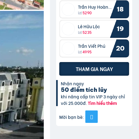
Trần Huy Hoàng Bắc
18
5290
Lê Hữu Lộc
19
5235
Trần Viết Phú
20
4995
THAM GIA NGAY
Nhận ngay
50 điểm tích lũy
khi nâng cấp tin VIP 3 ngày chỉ
với 25.000đ.
Tìm hiểu thêm
Mời bạn bè: