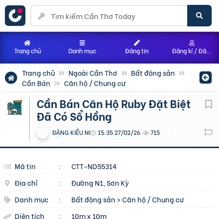
Trang chủ
Danh mục
Đăng tin
Đăng kí / Đăng nhập
Trang chủ
Ngoài Cần Thơ
Bất động sản
Cần Bán
Căn hộ / Chung cư
Cần Bán Căn Hộ Ruby Đặt Biệt
Đã Có Sổ Hồng
ĐẶNG KIỀU NI
15:35 27/02/26
715
Mã tin
:
CTT-ND55314
Địa chỉ
:
Đường N1, Sơn Kỳ
Danh mục
:
Bất động sản
>
Căn hộ / Chung cư
Diện tích
:
10m x 10m