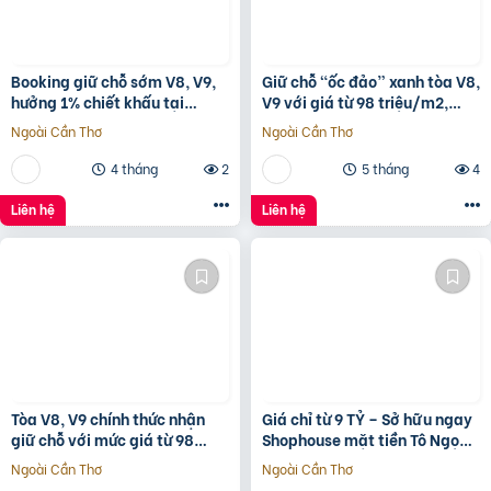
Booking giữ chỗ sớm V8, V9,
Giữ chỗ “ốc đảo” xanh tòa V8,
hưởng 1% chiết khấu tại
V9 với giá từ 98 triệu/m2,
Sunshine Sky City để đón đầu
hưởng 1% chiết khấu booking
Ngoài Cần Thơ
Ngoài Cần Thơ
hạ tầng phát triển
sớm tại
4 tháng
2
5 tháng
4
Liên hệ
Liên hệ
Tòa V8, V9 chính thức nhận
Giá chỉ từ 9 TỶ – Sở hữu ngay
giữ chỗ với mức giá từ 98
Shophouse mặt tiền Tô Ngọc
triệu/m2, 1% early bird tại
Vân, ngay vành đai 2
Ngoài Cần Thơ
Ngoài Cần Thơ
Sunshine Sky City