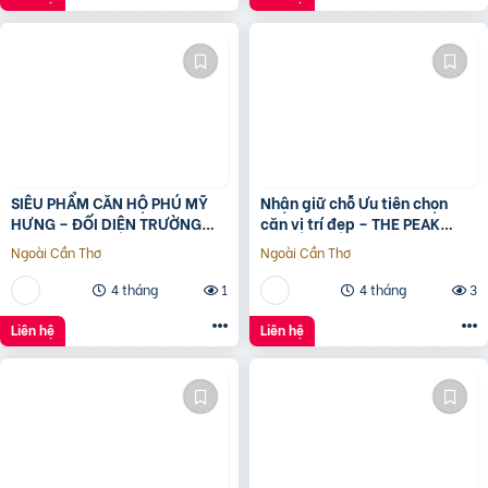
SIÊU PHẨM CĂN HỘ PHÚ MỸ
Nhận giữ chỗ Ưu tiên chọn
HƯNG – ĐỐI DIỆN TRƯỜNG
căn vị trí đẹp – THE PEAK
ĐINH THIỆN LÝ – DT 95M2 –
GARDEN của Hưng Lộc Phát
Ngoài Cần Thơ
Ngoài Cần Thơ
GIÁ 9. x TỶ.
4 tháng
1
4 tháng
3
Liên hệ
Liên hệ