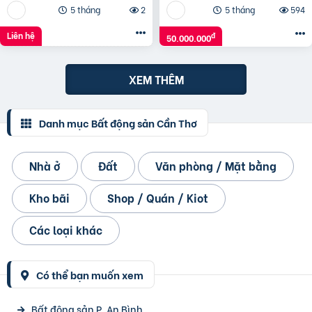
5 tháng
2
5 tháng
594
Liên hệ
đ
50.000.000
XEM THÊM
Danh mục Bất động sản Cần Thơ
Nhà ở
Đất
Văn phòng / Mặt bằng
Kho bãi
Shop / Quán / Kiot
Các loại khác
Có thể bạn muốn xem
Bất động sản P. An Bình