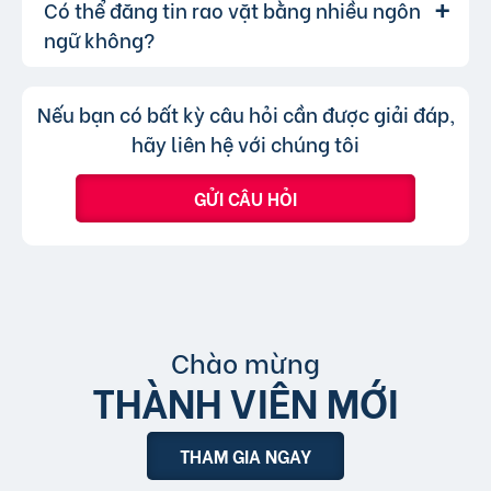
Có thể đăng tin rao vặt bằng nhiều ngôn
Lượt xem của tin đăng được đo lường
Trả lời:
khả năng hiển thị.
bạn chỉ không thể chuyển tin đăng sang
thông qua lượt nhấp và truy cập trực tiếp, có
ngữ không?
chuyên mục khác mà cần đăng tin mới.
nghĩa là khi người dùng nhấp vào tin đăng dưới
hình thức xem nhanh hoặc truy cập trực tiếp
Không, trang web chỉ chấp nhận các
Trả lời:
Nếu bạn có bất kỳ câu hỏi cần được giải đáp,
bài đăng.
tin đăng sử dụng tiếng Việt có dấu.
hãy liên hệ với chúng tôi
GỬI CÂU HỎI
Chào mừng
THÀNH VIÊN MỚI
THAM GIA NGAY