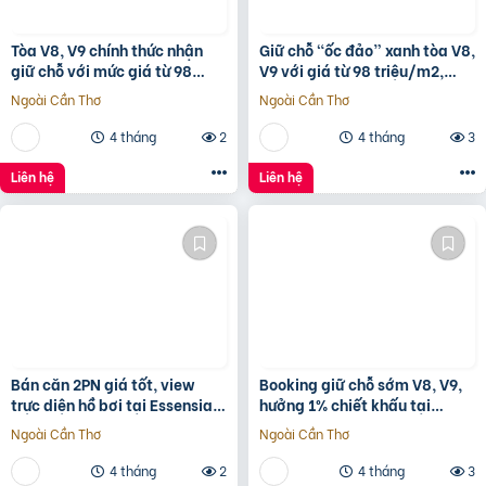
Tòa V8, V9 chính thức nhận
Giữ chỗ “ốc đảo” xanh tòa V8,
giữ chỗ với mức giá từ 98
V9 với giá từ 98 triệu/m2,
triệu/m2, 1% early bird tại
hưởng 1% chiết khấu booking
Ngoài Cần Thơ
Ngoài Cần Thơ
Sunshine Sky City
sớm tại
4 tháng
2
4 tháng
3
Liên hệ
Liên hệ
Bán căn 2PN giá tốt, view
Booking giữ chỗ sớm V8, V9,
trực diện hồ bơi tại Essensia
hưởng 1% chiết khấu tại
Sky với giá chỉ 5,6 tỷ
Sunshine Sky City để đón đầu
Ngoài Cần Thơ
Ngoài Cần Thơ
hạ tầng phát triển
4 tháng
2
4 tháng
3