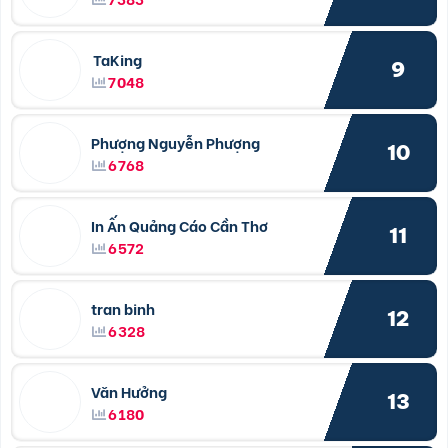
TaKing
9
7048
Phượng Nguyễn Phượng
10
6768
In Ấn Quảng Cáo Cần Thơ
11
6572
tran binh
12
6328
Văn Hưởng
13
6180