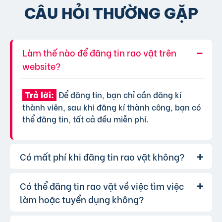
CÂU HỎI THƯỜNG GẶP
Làm thế nào để đăng tin rao vặt trên
website?
Để đăng tin, bạn chỉ cần đăng kí
Trả lời:
thành viên, sau khi đăng kí thành công, bạn có
thể đăng tin, tất cả đều miễn phí.
Có mất phí khi đăng tin rao vặt không?
Có thể đăng tin rao vặt về việc tìm việc
Chúng tôi cung cấp gói đăng tin miễn
Trả lời:
phí cơ bản cho tất cả người dùng. Tuy nhiên, để
làm hoặc tuyển dụng không?
tăng hiệu quả quảng cáo và được ưu tiên hiển
thị, bạn có thể lựa chọn các gói dịch vụ nâng