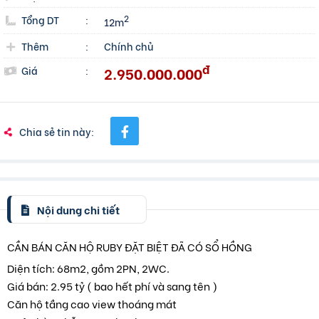
Tổng DT
:
2
12m
Thêm
:
Chính chủ
đ
2.950.000.000
Giá
:
Chia sẻ tin này:
Nội dung chi tiết
CẦN BÁN CĂN HỘ RUBY ĐẶT BIỆT ĐÃ CÓ SỔ HỒNG
Diện tích: 68m2, gồm 2PN, 2WC.
Giá bán: 2.95 tỷ ( bao hết phí và sang tên )
Căn hộ tầng cao view thoáng mát