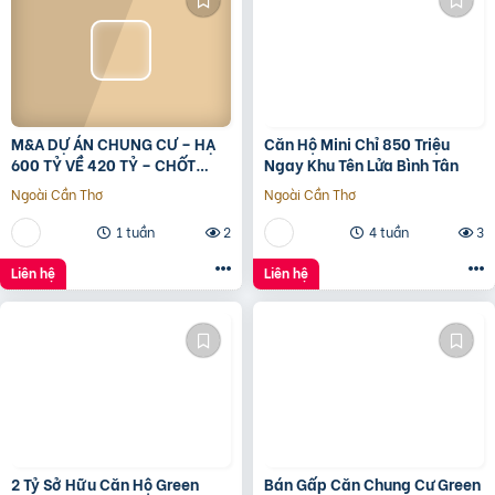
M&A DỰ ÁN CHUNG CƯ – HẠ
Căn Hộ Mini Chỉ 850 Triệu
600 TỶ VỀ 420 TỶ – CHỐT
Ngay Khu Tên Lửa Bình Tân
LVCC
Ngoài Cần Thơ
Ngoài Cần Thơ
1 tuần
2
4 tuần
3
Liên hệ
Liên hệ
2 Tỷ Sở Hữu Căn Hộ Green
Bán Gấp Căn Chung Cư Green