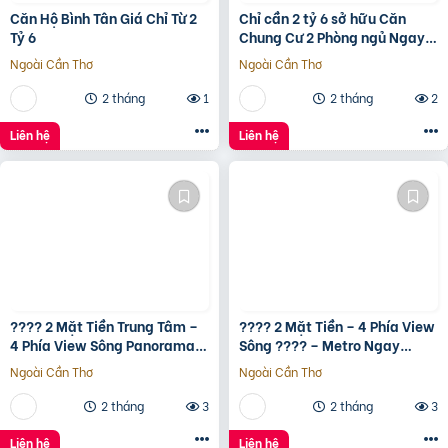
Căn Hộ Bình Tân Giá Chỉ Từ 2
Chỉ cần 2 tỷ 6 sở hữu Căn
Tỷ 6
Chung Cư 2 Phòng ngủ Ngay
Bình Tân gần Aeon Tân Phú
Ngoài Cần Thơ
Ngoài Cần Thơ
2 tháng
1
2 tháng
2
Liên hệ
Liên hệ
???? 2 Mặt Tiền Trung Tâm –
???? 2 Mặt Tiền – 4 Phía View
4 Phía View Sông Panorama
Sông ???? – Metro Ngay
???? – Metro Ngay Trước Mặt
Trước Mặt ???? – Full Nội
Ngoài Cần Thơ
Ngoài Cần Thơ
???? – Full Nội Thất
Thất Smart Home Samsung
????
2 tháng
3
2 tháng
3
Liên hệ
Liên hệ