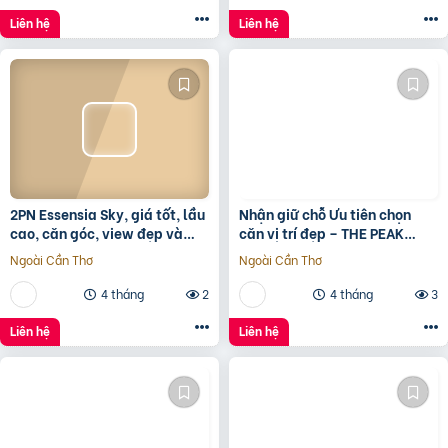
Liên hệ
Liên hệ
2PN Essensia Sky, giá tốt, lầu
Nhận giữ chỗ Ưu tiên chọn
cao, căn góc, view đẹp và
căn vị trí đẹp – THE PEAK
thoáng giá chỉ 6 tỷ 780 chưa
GARDEN của Hưng Lộc Phát
Ngoài Cần Thơ
Ngoài Cần Thơ
KPBTthích hợp
4 tháng
2
4 tháng
3
Liên hệ
Liên hệ