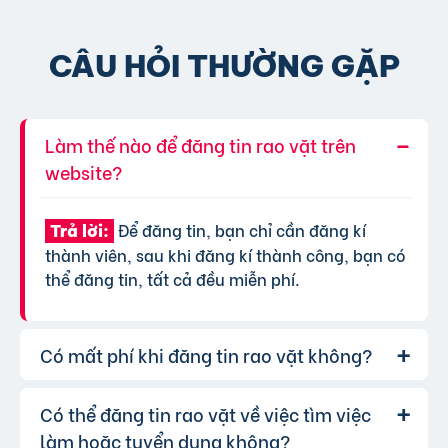
CÂU HỎI THƯỜNG GẶP
Làm thế nào để đăng tin rao vặt trên
website?
Để đăng tin, bạn chỉ cần đăng kí
Trả lời:
thành viên, sau khi đăng kí thành công, bạn có
thể đăng tin, tất cả đều miễn phí.
Có mất phí khi đăng tin rao vặt không?
Có thể đăng tin rao vặt về việc tìm việc
Chúng tôi cung cấp gói đăng tin miễn
Trả lời:
phí cơ bản cho tất cả người dùng. Tuy nhiên, để
làm hoặc tuyển dụng không?