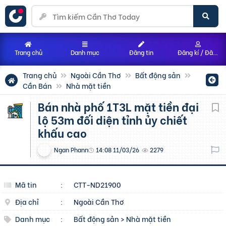
Trang chủ
Danh mục
Đăng tin
Đăng kí / Đăng nhập
Trang chủ
Ngoài Cần Thơ
Bất động sản
Cần Bán
Nhà mặt tiền
Bán nhà phố 1T3L mặt tiền đại
lộ 53m đối diện tỉnh ủy chiết
khấu cao
Ngan Phann
14:08 11/03/26
2279
Mã tin
:
CTT-ND21900
Địa chỉ
:
Ngoài Cần Thơ
Danh mục
:
Bất động sản
>
Nhà mặt tiền