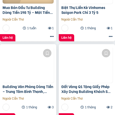
Mua Bán Đầu Tư Building
Biệt Thự Liền Kè Vinhomes
Dòng Tiền 198 Tỷ – Mặt Tiền
Saigon Park Chỉ 3 Tỷ 5
Đường 3/2, Trung Tâm Quận
Ngoài Cần Thơ
Ngoài Cần Thơ
10
1 tuần
1
1 tháng
1
Liên hệ
Liên hệ
Building Văn Phòng Dòng Tiền
Đất Vàng Q1 Tặng Giấy Phép
– Trung Tâm Bình Thạnh,
Xây Dựng Building Khách Sạn
Tp.hcm Chỉ 100Tr/M2 Đất
12 Tầng
Ngoài Cần Thơ
Ngoài Cần Thơ
1 tháng
3
1 tháng
2