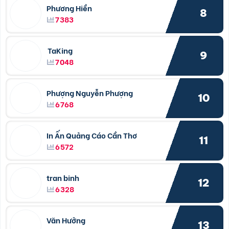
Phương Hiền
8
7383
TaKing
9
7048
Phượng Nguyễn Phượng
10
6768
In Ấn Quảng Cáo Cần Thơ
11
6572
tran binh
12
6328
Văn Hưởng
13