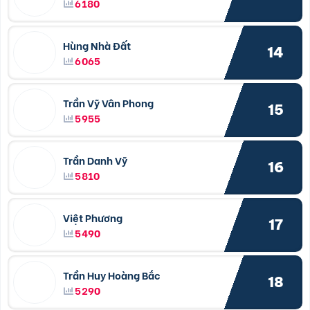
6180
Hùng Nhà Đất
14
6065
Trần Vỹ Vân Phong
15
5955
Trần Danh Vỹ
16
5810
Việt Phương
17
5490
Trần Huy Hoàng Bắc
18
5290