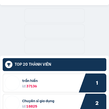
TOP 20 THÀNH VIÊN
trần hiền
1
37136
Chuyên sỉ gia dụng
2
18825