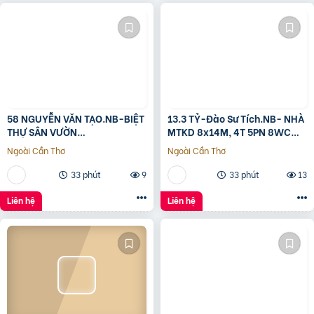
58 NGUYỄN VĂN TẠO.NB-BIỆT
13.3 TỶ-Đào Sư Tích.NB- NHÀ
THỰ SÂN VƯỜN
MTKD 8x14M, 4T 5PN 8WC
260M2[11x24M]-12.8 TỶ
FULL NỘI THẤT GỖ ĐỎ
Ngoài Cần Thơ
Ngoài Cần Thơ
33 phút
9
33 phút
13
Liên hệ
Liên hệ