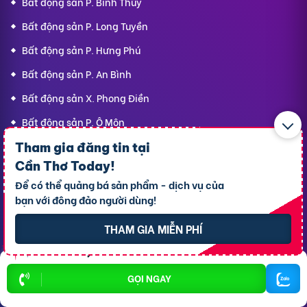
Bất động sản P. Bình Thủy
Bất động sản P. Long Tuyền
Bất động sản P. Hưng Phú
Bất động sản P. An Bình
Bất động sản X. Phong Điền
Bất động sản P. Ô Môn
Tham gia đăng tin tại
Cần Thơ Today
!
Dịch vụ
Hỗ trợ
Để có thể quảng bá sản phẩm - dịch vụ của
thông dụng
khách hàng
bạn với đông đảo người dùng!
Cho thuê xe ôtô
Giới thiệu
THAM GIA MIỄN PHÍ
Cho thuê phòng trọ
Thông báo
Xe tải chở thuê
Bảng giá dịch vụ
GỌI NGAY
Homestay
Blog