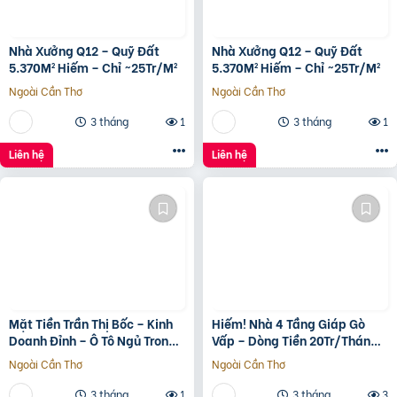
Nhà Xưởng Q12 – Quỹ Đất
Nhà Xưởng Q12 – Quỹ Đất
5.370M² Hiếm – Chỉ ~25Tr/M²
5.370M² Hiếm – Chỉ ~25Tr/M²
Ngoài Cần Thơ
Ngoài Cần Thơ
3 tháng
1
3 tháng
1
Liên hệ
Liên hệ
Mặt Tiền Trần Thị Bốc – Kinh
Hiếm! Nhà 4 Tầng Giáp Gò
Doanh Đỉnh – Ô Tô Ngủ Trong
Vấp – Dòng Tiền 20Tr/Tháng
Nhà
– Tương Lai Ra Mặt Tiền 12M
Ngoài Cần Thơ
Ngoài Cần Thơ
3 tháng
1
3 tháng
3