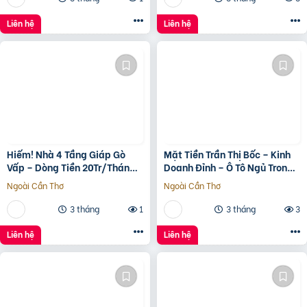
Liên hệ
Liên hệ
Hiếm! Nhà 4 Tầng Giáp Gò
Mặt Tiền Trần Thị Bốc – Kinh
Vấp – Dòng Tiền 20Tr/Tháng
Doanh Đỉnh – Ô Tô Ngủ Trong
– Tương Lai Ra Mặt Tiền 12M
Nhà
Ngoài Cần Thơ
Ngoài Cần Thơ
3 tháng
1
3 tháng
3
Liên hệ
Liên hệ