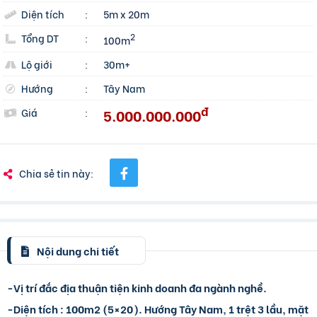
Diện tích
:
5m x 20m
Tổng DT
:
2
100m
Lộ giới
:
30m+
Hướng
:
Tây Nam
đ
5.000.000.000
Giá
:
Chia sẻ tin này:
Nội dung chi tiết
-Vị trí đắc địa thuận tiện kinh doanh đa ngành nghề.
-Diện tích : 100m2 (5×20). Hướng Tây Nam, 1 trệt 3 lầu, mặt