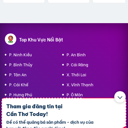
Top Khu Vực Nổi Bật
P. Ninh Kiều
P. An Bình
P. Bình Thủy
P. Cái Răng
P. Tân An
X. Thới Lai
P. Cái Khế
X. Vĩnh Thạnh
P. Hưng Phú
P. Ô Môn
Tham gia đăng tin tại
Cần Thơ Today
!
Top 10 Khu Vực Bất động sản
Để có thể quảng bá sản phẩm - dịch vụ của