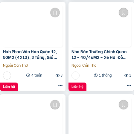
Hxh Phan Văn Hơn Quận 12,
Nhà Bán Trường Chinh Quan
50M2 (4X13), 3 Tầng, Giá
12 – 40/46M2 – Xe Hơi Đỗ
4.96 Tỷ
Cửa – 3.1 Tỷ
Ngoài Cần Thơ
Ngoài Cần Thơ
4 tuần
3
1 tháng
1
Liên hệ
Liên hệ