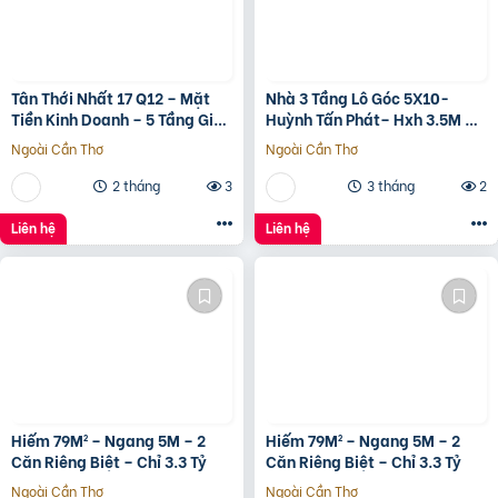
Tân Thới Nhất 17 Q12 – Mặt
Nhà 3 Tầng Lô Góc 5X10-
Tiền Kinh Doanh – 5 Tầng Giá
Huỳnh Tấn Phát– Hxh 3.5M –
13.6 Tỷ
Kinh Doanh Tốt – Shr Hoàn
Ngoài Cần Thơ
Ngoài Cần Thơ
Công Đủ- Giá 3 Tỷ Hơn.
2 tháng
3
3 tháng
2
Liên hệ
Liên hệ
Hiếm 79M² – Ngang 5M – 2
Hiếm 79M² – Ngang 5M – 2
Căn Riêng Biệt – Chỉ 3.3 Tỷ
Căn Riêng Biệt – Chỉ 3.3 Tỷ
Ngoài Cần Thơ
Ngoài Cần Thơ