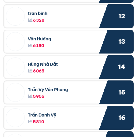
tran binh
12
6328
Văn Hưởng
13
6180
Hùng Nhà Đất
14
6065
Trần Vỹ Vân Phong
15
5955
Trần Danh Vỹ
16
5810