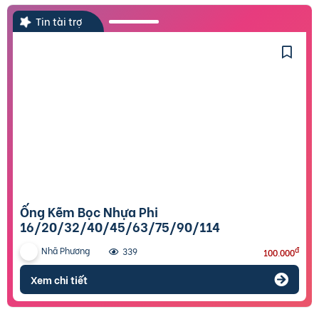
Tin tài trợ
Ống Kẽm Bọc Nhựa Phi
16/20/32/40/45/63/75/90/114
Nhã Phương
đ
339
100.000
Xem chi tiết