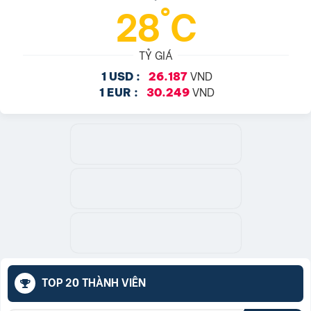
28°C
TỶ GIÁ
VND
1 USD :
26.187
VND
1 EUR :
30.249
TOP 20 THÀNH VIÊN