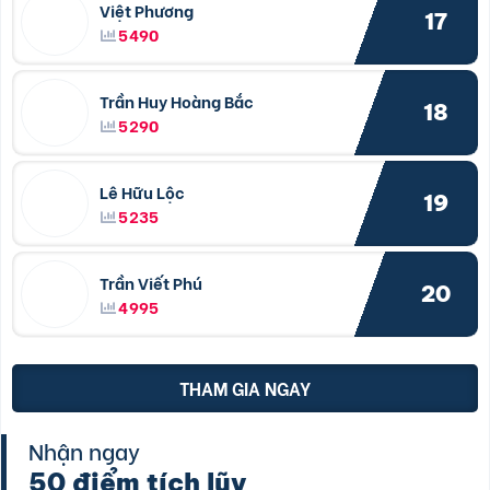
Việt Phương
17
5490
Trần Huy Hoàng Bắc
18
5290
Lê Hữu Lộc
19
5235
Trần Viết Phú
20
4995
THAM GIA NGAY
Nhận ngay
50 điểm tích lũy