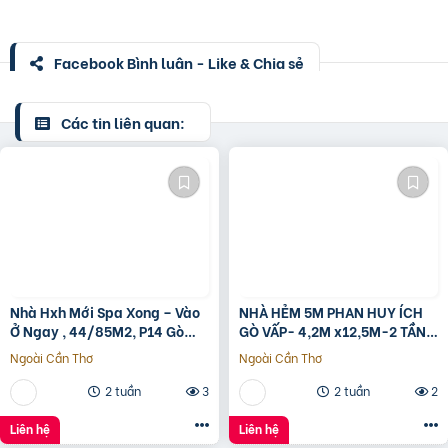
Facebook Bình luận - Like & Chia sẻ
Các tin liên quan:
Nhà Hxh Mới Spa Xong – Vào
NHÀ HẺM 5M PHAN HUY ÍCH
Ở Ngay , 44/85M2, P14 Gò
GÒ VẤP- 4,2M x12,5M-2 TẦNG
Vấp, Giá 4.X Tỷ
– GIÁ 4,4 TỶ
Ngoài Cần Thơ
Ngoài Cần Thơ
2 tuần
3
2 tuần
2
Liên hệ
Liên hệ