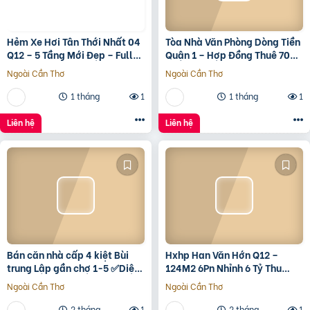
Hẻm Xe Hơi Tân Thới Nhất 04
Tòa Nhà Văn Phòng Dòng Tiền
Q12 – 5 Tầng Mới Đẹp – Full
Quận 1 – Hợp Đồng Thuê 700
Nội Thất – Giá 7.3 Tỷ
Triệu/Tháng – 490 Tỷ
Ngoài Cần Thơ
Ngoài Cần Thơ
1 tháng
1
1 tháng
1
Liên hệ
Liên hệ
Bán căn nhà cấp 4 kiệt Bùi
Hxhp Han Văn Hớn Q12 –
trung Lập gần chợ 1-5 ✅Diện
124M2 6Pn Nhỉnh 6 Tỷ Thu
tích 5*22 ✅Hướng Tây Bắc
15Tr/Tháng
Ngoài Cần Thơ
Ngoài Cần Thơ
✅Đường oto thông
2 tháng
1
2 tháng
1