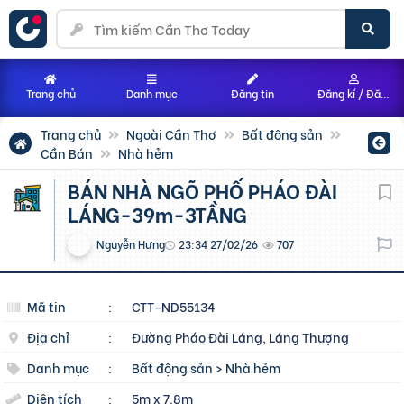
Trang chủ
Danh mục
Đăng tin
Đăng kí / Đăng nhập
Trang chủ
Ngoài Cần Thơ
Bất động sản
Cần Bán
Nhà hẻm
BÁN NHÀ NGÕ PHỐ PHÁO ĐÀI
LÁNG-39m-3TẦNG
Nguyễn Hưng
23:34 27/02/26
707
Mã tin
:
CTT-ND55134
Địa chỉ
:
Đường Pháo Đài Láng, Láng Thượng
Danh mục
:
Bất động sản
>
Nhà hẻm
Diện tích
:
5m x 7.8m