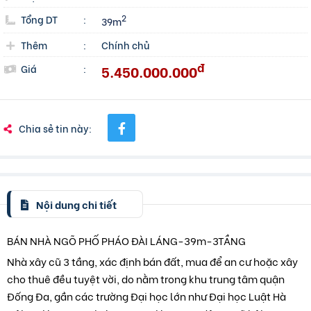
Tổng DT
:
2
39m
Thêm
:
Chính chủ
đ
5.450.000.000
Giá
:
Chia sẻ tin này:
Nội dung chi tiết
BÁN NHÀ NGÕ PHỐ PHÁO ĐÀI LÁNG-39m-3TẦNG
Nhà xây cũ 3 tầng, xác định bán đất, mua để an cư hoặc xây
cho thuê đều tuyệt vời, do nằm trong khu trung tâm quận
Đống Đa, gần các trường Đại học lớn như Đại học Luật Hà