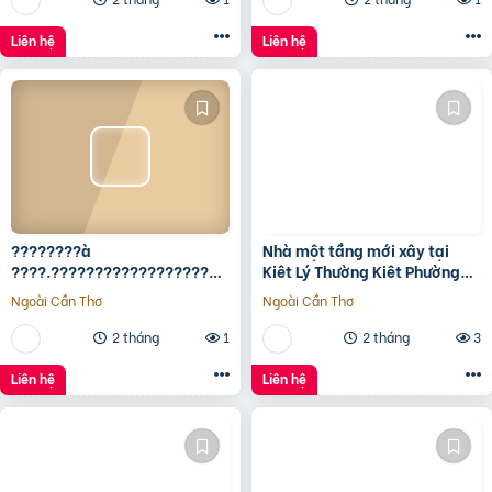
Liên hệ
Liên hệ
????????à
Nhà một tầng mới xây tại
????.????????????????????,
Kiêt Lý Thường Kiêt Phường
???????????????? ????
nam Đông Hà Quảng Trị
Ngoài Cần Thơ
Ngoài Cần Thơ
ộ???? ????????ấ????, ????
ó???? ???? ????ặ????
2 tháng
1
2 tháng
3
????????ề????
????????????, ????????á
Liên hệ
Liên hệ
????.???? ????ỷ