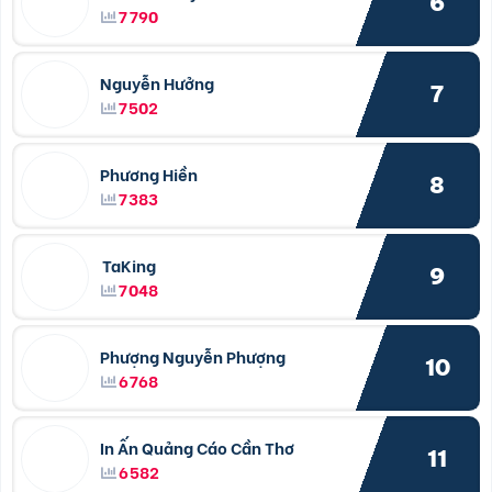
6
7790
Nguyễn Hưởng
7
7502
Phương Hiền
8
7383
TaKing
9
7048
Phượng Nguyễn Phượng
10
6768
In Ấn Quảng Cáo Cần Thơ
11
6582