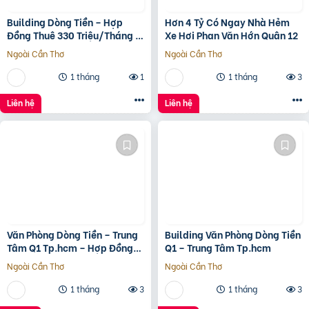
Building Dòng Tiền – Hợp
Hơn 4 Tỷ Có Ngay Nhà Hẻm
Đồng Thuê 330 Triệu/Tháng –
Xe Hơi Phan Văn Hớn Quân 12
Quận 5, Tp.hcm -139Ty
Ngoài Cần Thơ
Ngoài Cần Thơ
1 tháng
1
1 tháng
3
Liên hệ
Liên hệ
Văn Phòng Dòng Tiền – Trung
Building Văn Phòng Dòng Tiền
Tâm Q1 Tp.hcm – Hợp Đồng
Q1 – Trung Tâm Tp.hcm
Thuê 250 Triệu/Tháng – 115
Ngoài Cần Thơ
Ngoài Cần Thơ
Tỷ
1 tháng
3
1 tháng
3