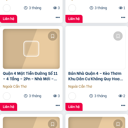
3 tháng
3
3 tháng
1
Liên hệ
Liên hệ
Quận 4 Mặt Tiền Đường Số 11
Bán Nhà Quận 4 – Kèo Thơm
– 4 Tầng – 2Pn – Nhà Mới –
Khu Dân Cư Không Quy Hoạch
7.35 Tỷ Tl
Cách Mặt Tiền Xóm Chiếu
Ngoài Cần Thơ
Ngoài Cần Thơ
30M
3 tháng
3
3 tháng
2
Liên hệ
Liên hệ