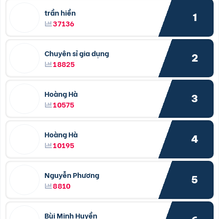
trần hiền
1
37136
Chuyên sỉ gia dụng
2
18825
Hoàng Hà
3
10575
Hoàng Hà
4
10195
Nguyễn Phương
5
8810
Bùi Minh Huyền