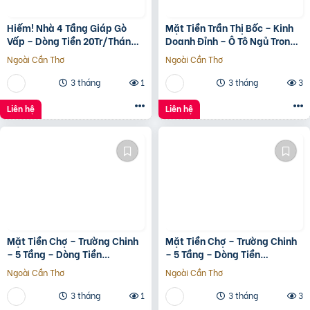
Hiếm! Nhà 4 Tầng Giáp Gò
Mặt Tiền Trần Thị Bốc – Kinh
Vấp – Dòng Tiền 20Tr/Tháng
Doanh Đỉnh – Ô Tô Ngủ Trong
– Tương Lai Ra Mặt Tiền 12M
Nhà
Ngoài Cần Thơ
Ngoài Cần Thơ
3 tháng
1
3 tháng
3
Liên hệ
Liên hệ
Mặt Tiền Chợ – Trường Chinh
Mặt Tiền Chợ – Trường Chinh
– 5 Tầng – Dòng Tiền
– 5 Tầng – Dòng Tiền
20Tr/Tháng
20Tr/Tháng
Ngoài Cần Thơ
Ngoài Cần Thơ
3 tháng
1
3 tháng
3