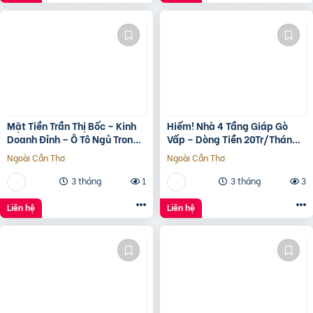
Mặt Tiền Trần Thị Bốc – Kinh
Hiếm! Nhà 4 Tầng Giáp Gò
Doanh Đỉnh – Ô Tô Ngủ Trong
Vấp – Dòng Tiền 20Tr/Tháng
Nhà
– Tương Lai Ra Mặt Tiền 12M
Ngoài Cần Thơ
Ngoài Cần Thơ
3 tháng
1
3 tháng
3
Liên hệ
Liên hệ