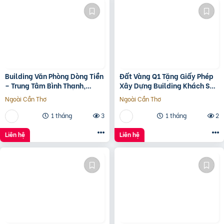
Building Văn Phòng Dòng Tiền
Đất Vàng Q1 Tặng Giấy Phép
– Trung Tâm Bình Thạnh,
Xây Dựng Building Khách Sạn
Tp.hcm Chỉ 100Tr/M2 Đất
12 Tầng
Ngoài Cần Thơ
Ngoài Cần Thơ
1 tháng
3
1 tháng
2
Liên hệ
Liên hệ