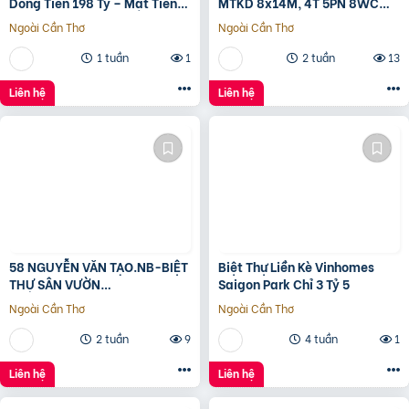
Dòng Tiền 198 Tỷ – Mặt Tiền
MTKD 8x14M, 4T 5PN 8WC
Đường 3/2, Trung Tâm Quận
FULL NỘI THẤT GỖ ĐỎ
Ngoài Cần Thơ
Ngoài Cần Thơ
10
1 tuần
1
2 tuần
13
Liên hệ
Liên hệ
58 NGUYỄN VĂN TẠO.NB-BIỆT
Biệt Thự Liền Kè Vinhomes
THỰ SÂN VƯỜN
Saigon Park Chỉ 3 Tỷ 5
260M2[11x24M]-12.8 TỶ
Ngoài Cần Thơ
Ngoài Cần Thơ
2 tuần
9
4 tuần
1
Liên hệ
Liên hệ