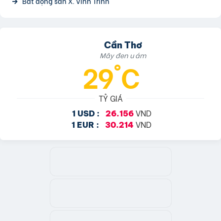
Bất động sản X. Vĩnh Trinh
Cần Thơ
Mây đen u ám
29°C
TỶ GIÁ
VND
1 USD :
26.156
VND
1 EUR :
30.214