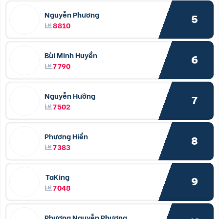
Nguyễn Phương
5
8810
Bùi Minh Huyền
6
7790
Nguyễn Hưởng
7
7502
Phương Hiền
8
7383
TaKing
9
7048
Phượng Nguyễn Phượng