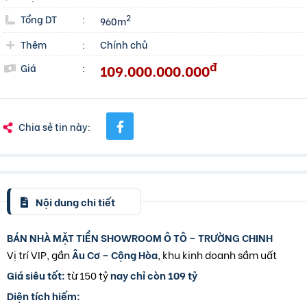
Tổng DT
:
2
960m
Thêm
:
Chính chủ
đ
109.000.000.000
Giá
:
Chia sẻ tin này:
Nội dung chi tiết
BÁN NHÀ MẶT TIỀN SHOWROOM Ô TÔ – TRƯỜNG CHINH
Vị trí VIP, gần
Âu Cơ – Cộng Hòa
, khu kinh doanh sầm uất
Giá siêu tốt:
từ 150 tỷ
nay chỉ còn 109 tỷ
Diện tích hiếm: