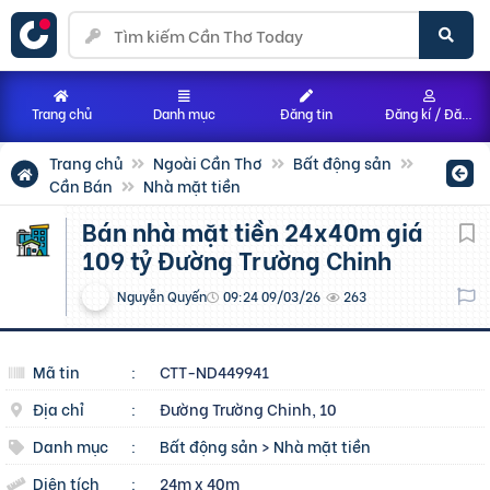
Trang chủ
Danh mục
Đăng tin
Đăng kí / Đăng nhập
Trang chủ
Ngoài Cần Thơ
Bất động sản
Cần Bán
Nhà mặt tiền
Bán nhà mặt tiền 24x40m giá
109 tỷ Đường Trường Chinh
Nguyễn Quyến
09:24 09/03/26
263
Mã tin
:
CTT-ND449941
Địa chỉ
:
Đường Trường Chinh, 10
Danh mục
:
Bất động sản
>
Nhà mặt tiền
Diện tích
:
24m x 40m