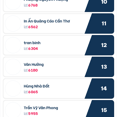
10
6768
In Ấn Quảng Cáo Cần Thơ
11
6562
tran binh
12
6304
Văn Hưởng
13
6180
Hùng Nhà Đất
14
6065
Trần Vỹ Vân Phong
15
5955