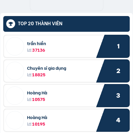
TOP 20 THÀNH VIÊN
trần hiền
1
37136
Chuyên sỉ gia dụng
2
18825
Hoàng Hà
3
10575
Hoàng Hà
4
10195