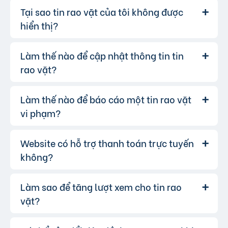
hoặc bạn cũng có thể để lại lời nhắn.
nguồn khác như Google, Facebook…
Tại sao tin rao vặt của tôi không được
Trả lời:
Kiểm tra kỹ thông tin người bán/người mua.
hiển thị?
Để tạm dừng tin đăng bạn có thể chuyển tin
Kiểm tra sản phẩm/dịch vụ trực tiếp trước khi
đăng sang chế độ Riêng tư.
giao dịch.
Để xóa tin, bạn vào mục "Quản lý tin" và
Làm thế nào để cập nhật thông tin tin
Có thể tin đăng của bạn vi phạm quy
Trả lời:
Ưu tiên giao dịch tại nơi công cộng và có
chọn tin muốn xóa.
định của website. Bạn có thể tham khảo
tại
rao vặt?
người làm chứng.
đây
.
Không chuyển tiền trước khi nhận hàng.
Làm thế nào để báo cáo một tin rao vặt
Bạn đăng nhập vào tài khoản của
Trả lời:
mình, vào mục "Quản lý tin đăng" và chọn tin
vi phạm?
muốn cập nhật.
Website có hỗ trợ thanh toán trực tuyến
Nếu bạn phát hiện bất kỳ tin rao vặt
Trả lời:
nào vi phạm quy định, hãy nhấp vào biểu tượng
không?
lá cờ(Báo vi phạm), chọn lí do, nhập nội dung
cần tố cáo.
Làm sao để tăng lượt xem cho tin rao
Có, chúng tôi hỗ trợ thanh toán trực
Trả lời:
tuyến qua các cổng thanh toán mobile
vặt?
banking, bạn có thể thanh toán phí tin VIP dễ
dàng, chấp nhận hầu hết các ngân hàng.