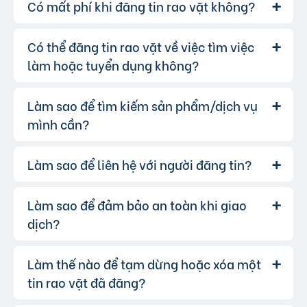
Có mất phí khi đăng tin rao vặt không?
Có thể đăng tin rao vặt về việc tìm việc
Chúng tôi cung cấp gói đăng tin miễn
Trả lời:
phí cơ bản cho tất cả người dùng. Tuy nhiên, để
làm hoặc tuyển dụng không?
tăng hiệu quả quảng cáo và được ưu tiên hiển
thị, bạn có thể lựa chọn các gói dịch vụ nâng
Làm sao để tìm kiếm sản phẩm/dịch vụ
Hoàn toàn có thể. Website của chúng
Trả lời:
cấp với chi phí hợp lý, xem thêm
phí dịch vụ tin
tôi hỗ trợ đăng tin tuyển dụng và tìm việc làm.
mình cần?
VIP
.
Bạn chỉ cần chọn đúng chuyên mục và điền đầy
đủ thông tin.
Làm sao để liên hệ với người đăng tin?
Bạn có thể sử dụng công cụ tìm kiếm
Trả lời:
trên website, nhập từ khóa liên quan đến sản
phẩm/dịch vụ bạn muốn tìm. Để lọc kết quả
Làm sao để đảm bảo an toàn khi giao
Khi bạn tìm thấy tin rao vặt phù hợp,
Trả lời:
chính xác hơn, bạn có thể chọn thêm danh mục
hãy nhấp vào một trong những nút liên hệ mà
dịch?
và khu vực.
người đăng tin cung cấp:
Gọi trực tiếp
Làm thế nào để tạm dừng hoặc xóa một
Để đảm bảo an toàn giao dịch, chúng
Trả lời:
liên hệ qua Zalo
tôi khuyến khích bạn:
tin rao vặt đã đăng?
liên hệ qua Messenger
Kiểm chứng thêm thông tin người bán từ các