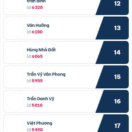
tran binh
12
6328
Văn Hưởng
13
6180
Hùng Nhà Đất
14
6065
Trần Vỹ Vân Phong
15
5955
Trần Danh Vỹ
16
5810
Việt Phương
17
5490