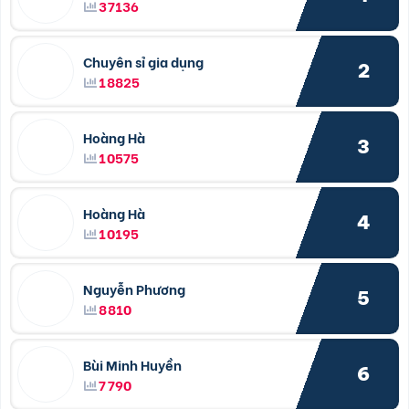
37136
Chuyên sỉ gia dụng
2
18825
Hoàng Hà
3
10575
Hoàng Hà
4
10195
Nguyễn Phương
5
8810
Bùi Minh Huyền
6
7790