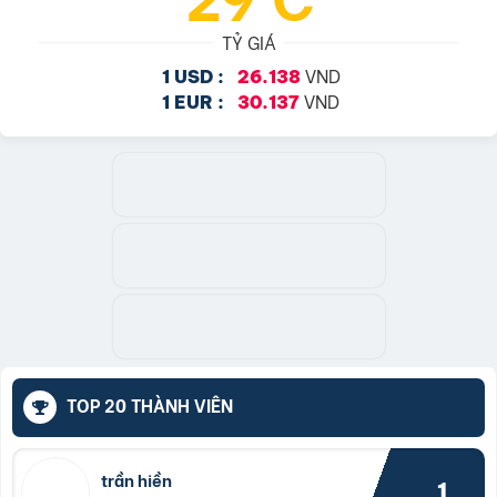
TỶ GIÁ
VND
1 USD :
26.138
VND
1 EUR :
30.137
TOP 20 THÀNH VIÊN
trần hiền
1