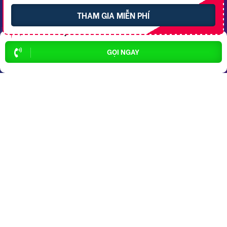
Cho thuê phòng trọ
Thông báo
THAM GIA MIỄN PHÍ
Xe tải chở thuê
Bảng giá dịch vụ
Homestay
Blog
GỌI NGAY
Hải sản tươi sống
Hướng dẫn sử dụng
Trang trí quán - shop
Liên hệ hỗ trợ
Quà Lưu niệm
Dành cho thú cưng
Thời trang Mẹ & Bé
Bạn
Cần Thơ Today,
hãy lan tỏa yêu thương!
CÔNG TY TNHH RAO VẶT NHANH
Địa chỉ trụ sở chính: 7 Trần Minh Sơn, phường Tân An, TP.
Cần Thơ