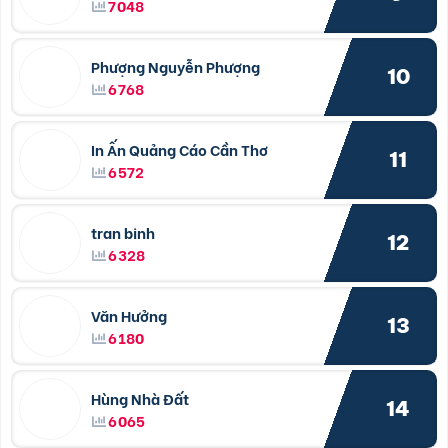
7048
Phượng Nguyễn Phượng
10
6768
In Ấn Quảng Cáo Cần Thơ
11
6572
tran binh
12
6328
Văn Hưởng
13
6180
Hùng Nhà Đất
14
6065