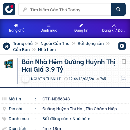
Trang chủ
Danh mục
Đăng tin
Đăng kí / Đăng nhập
Trang chủ
Ngoài Cần Thơ
Bất động sản
Cần Bán
Nhà hẻm
Bán Nhà Hẻm Đường Huỳnh Thị
Hai Giá 3.9 Tỷ
NGUYEN THANH TOAN
12:46 13/03/26
765
Mã tin
:
CTT-ND56848
Địa chỉ
:
Đường Huỳnh Thị Hai, Tân Chánh Hiệp
Danh mục
:
Bất động sản
>
Nhà hẻm
Diện tích
:
4m x 18m