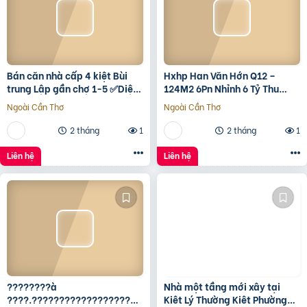
Bán căn nhà cấp 4 kiệt Bùi
Hxhp Han Văn Hớn Q12 –
trung Lập gần chợ 1-5 ✅Diện
124M2 6Pn Nhỉnh 6 Tỷ Thu
tích 5*22 ✅Hướng Tây Bắc
15Tr/Tháng
Ngoài Cần Thơ
Ngoài Cần Thơ
✅Đường oto thông
2 tháng
1
2 tháng
1
Liên hệ
Liên hệ
????????à
Nhà một tầng mới xây tại
????.????????????????????,
Kiêt Lý Thường Kiêt Phường