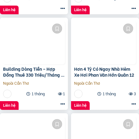
Liên hệ
Liên hệ
Building Dòng Tiền – Hợp
Hơn 4 Tỷ Có Ngay Nhà Hẻm
Đồng Thuê 330 Triệu/Tháng –
Xe Hơi Phan Văn Hớn Quân 12
Quận 5, Tp.hcm -139Ty
Ngoài Cần Thơ
Ngoài Cần Thơ
1 tháng
1
1 tháng
3
Liên hệ
Liên hệ