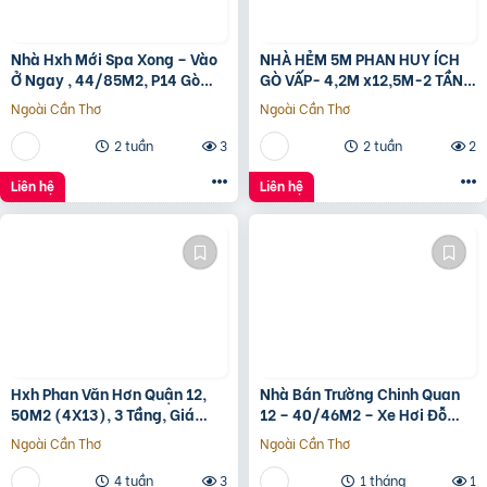
Nhà Hxh Mới Spa Xong – Vào
NHÀ HẺM 5M PHAN HUY ÍCH
Ở Ngay , 44/85M2, P14 Gò
GÒ VẤP- 4,2M x12,5M-2 TẦNG
Vấp, Giá 4.X Tỷ
– GIÁ 4,4 TỶ
Ngoài Cần Thơ
Ngoài Cần Thơ
2 tuần
3
2 tuần
2
Liên hệ
Liên hệ
Hxh Phan Văn Hơn Quận 12,
Nhà Bán Trường Chinh Quan
50M2 (4X13), 3 Tầng, Giá
12 – 40/46M2 – Xe Hơi Đỗ
4.96 Tỷ
Cửa – 3.1 Tỷ
Ngoài Cần Thơ
Ngoài Cần Thơ
4 tuần
3
1 tháng
1