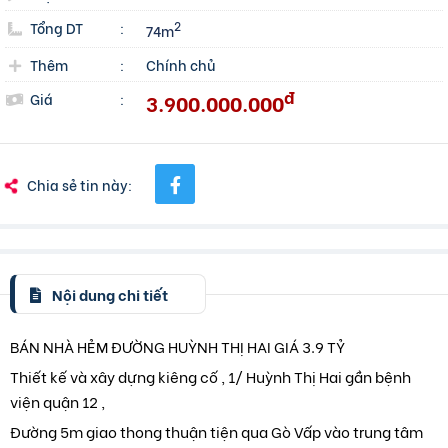
Tổng DT
:
2
74m
Thêm
:
Chính chủ
đ
3.900.000.000
Giá
:
Chia sẻ tin này:
Nội dung chi tiết
BÁN NHÀ HẺM ĐƯỜNG HUỲNH THỊ HAI GIÁ 3.9 TỶ
Thiết kế và xây dựng kiêng cố , 1/ Huỳnh Thị Hai gần bệnh
viện quận 12 ,
Đường 5m giao thong thuận tiện qua Gò Vấp vào trung tâm