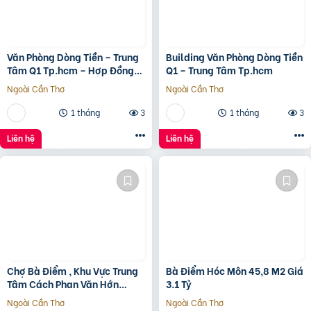
Văn Phòng Dòng Tiền – Trung
Building Văn Phòng Dòng Tiền
Tâm Q1 Tp.hcm – Hợp Đồng
Q1 – Trung Tâm Tp.hcm
Thuê 250 Triệu/Tháng – 115
Ngoài Cần Thơ
Ngoài Cần Thơ
Tỷ
1 tháng
3
1 tháng
3
Liên hệ
Liên hệ
Chợ Bà Điểm , Khu Vực Trung
Bà Điểm Hóc Môn 45,8 M2 Giá
Tâm Cách Phan Văn Hớn
3.1 Tỷ
100m
Ngoài Cần Thơ
Ngoài Cần Thơ