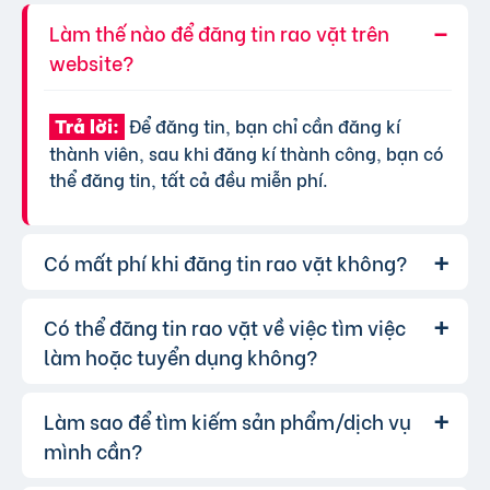
Làm thế nào để đăng tin rao vặt trên
website?
Để đăng tin, bạn chỉ cần đăng kí
Trả lời:
thành viên, sau khi đăng kí thành công, bạn có
thể đăng tin, tất cả đều miễn phí.
Có mất phí khi đăng tin rao vặt không?
Có thể đăng tin rao vặt về việc tìm việc
Chúng tôi cung cấp gói đăng tin miễn
Trả lời:
phí cơ bản cho tất cả người dùng. Tuy nhiên, để
làm hoặc tuyển dụng không?
tăng hiệu quả quảng cáo và được ưu tiên hiển
thị, bạn có thể lựa chọn các gói dịch vụ nâng
Làm sao để tìm kiếm sản phẩm/dịch vụ
Hoàn toàn có thể. Website của chúng
Trả lời:
cấp với chi phí hợp lý, xem thêm
phí dịch vụ tin
tôi hỗ trợ đăng tin tuyển dụng và tìm việc làm.
mình cần?
VIP
.
Bạn chỉ cần chọn đúng chuyên mục và điền đầy