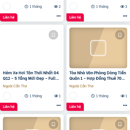
1 tháng
2
1 tháng
3
Liên hệ
Liên hệ
Hẻm Xe Hơi Tân Thới Nhất 04
Tòa Nhà Văn Phòng Dòng Tiền
Q12 – 5 Tầng Mới Đẹp – Full
Quận 1 – Hợp Đồng Thuê 700
Nội Thất – Giá 7.3 Tỷ
Triệu/Tháng – 490 Tỷ
Ngoài Cần Thơ
Ngoài Cần Thơ
1 tháng
1
1 tháng
1
Liên hệ
Liên hệ