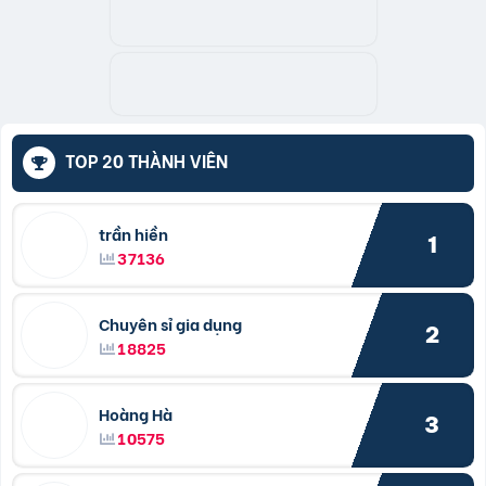
TOP 20 THÀNH VIÊN
trần hiền
1
37136
Chuyên sỉ gia dụng
2
18825
Hoàng Hà
3
10575