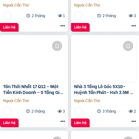
???????????????? ????
nam Đông Hà Quảng Trị
Ngoài Cần Thơ
Ngoài Cần Thơ
ộ???? ????????ấ????, ????
ó???? ???? ????ặ????
2 tháng
1
2 tháng
3
????????ề????
????????????, ????????á
Liên hệ
Liên hệ
????.???? ????ỷ
Tân Thới Nhất 17 Q12 – Mặt
Nhà 3 Tầng Lô Góc 5X10-
Tiền Kinh Doanh – 5 Tầng Giá
Huỳnh Tấn Phát– Hxh 3.5M –
13.6 Tỷ
Kinh Doanh Tốt – Shr Hoàn
Ngoài Cần Thơ
Ngoài Cần Thơ
Công Đủ- Giá 3 Tỷ Hơn.
2 tháng
3
3 tháng
2
Liên hệ
Liên hệ