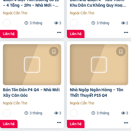
– 4 Tầng – 2Pn – Nhà Mới –
Khu Dân Cư Không Quy Hoạch
7.35 Tỷ Tl
Cách Mặt Tiền Xóm Chiếu
Ngoài Cần Thơ
Ngoài Cần Thơ
30M
3 tháng
3
3 tháng
2
Liên hệ
Liên hệ
Bán Tôn Đản P4 Q4 – Nhà Mới
Nhà Ngộp Ngân Hàng – Tôn
Xây Căn Góc
Thất Thuyết P15 Q4
Ngoài Cần Thơ
Ngoài Cần Thơ
3 tháng
3
3 tháng
3
Liên hệ
Liên hệ