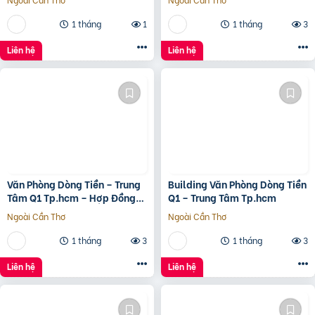
1 tháng
1
1 tháng
3
Liên hệ
Liên hệ
Văn Phòng Dòng Tiền – Trung
Building Văn Phòng Dòng Tiền
Tâm Q1 Tp.hcm – Hợp Đồng
Q1 – Trung Tâm Tp.hcm
Thuê 250 Triệu/Tháng – 115
Ngoài Cần Thơ
Ngoài Cần Thơ
Tỷ
1 tháng
3
1 tháng
3
Liên hệ
Liên hệ