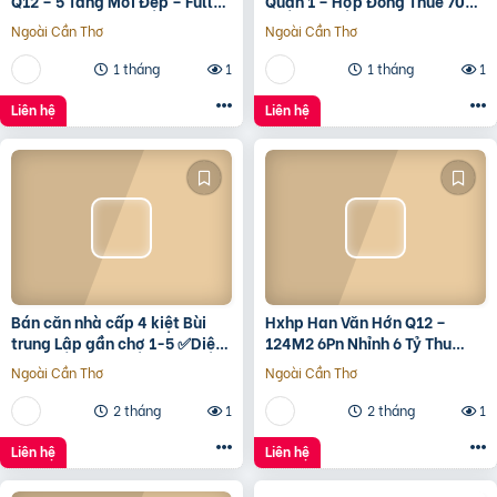
Q12 – 5 Tầng Mới Đẹp – Full
Quận 1 – Hợp Đồng Thuê 700
Nội Thất – Giá 7.3 Tỷ
Triệu/Tháng – 490 Tỷ
Ngoài Cần Thơ
Ngoài Cần Thơ
1 tháng
1
1 tháng
1
Liên hệ
Liên hệ
Bán căn nhà cấp 4 kiệt Bùi
Hxhp Han Văn Hớn Q12 –
trung Lập gần chợ 1-5 ✅Diện
124M2 6Pn Nhỉnh 6 Tỷ Thu
tích 5*22 ✅Hướng Tây Bắc
15Tr/Tháng
Ngoài Cần Thơ
Ngoài Cần Thơ
✅Đường oto thông
2 tháng
1
2 tháng
1
Liên hệ
Liên hệ