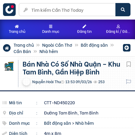
Trang chủ
Danh mục
Đăng tin
Đăng kí / Đăng nhập
Trang chủ
Ngoài Cần Thơ
Bất động sản
Cần Bán
Nhà hẻm
Bán Nhà Có Số Nhà Quận – Khu
Tam Bình, Gần Hiệp Bình
Nguyễn Hoài Thu
13:53 09/03/26
253
Mã tin
:
CTT-ND450220
Địa chỉ
:
Đường Tam Bình, Tam Bình
Danh mục
:
Bất động sản
>
Nhà hẻm
Diện tích
:
4m x 8m