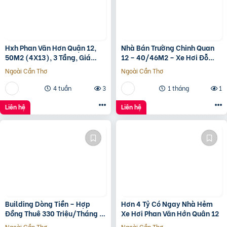
Hxh Phan Văn Hơn Quận 12,
Nhà Bán Trường Chinh Quan
50M2 (4X13), 3 Tầng, Giá
12 – 40/46M2 – Xe Hơi Đỗ
4.96 Tỷ
Cửa – 3.1 Tỷ
Ngoài Cần Thơ
Ngoài Cần Thơ
4 tuần
3
1 tháng
1
Liên hệ
Liên hệ
Building Dòng Tiền – Hợp
Hơn 4 Tỷ Có Ngay Nhà Hẻm
Đồng Thuê 330 Triệu/Tháng –
Xe Hơi Phan Văn Hớn Quân 12
Quận 5, Tp.hcm -139Ty
Ngoài Cần Thơ
Ngoài Cần Thơ