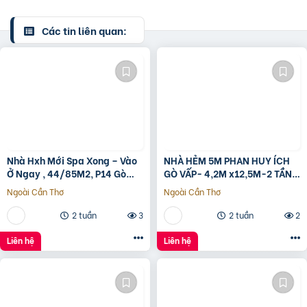
Các tin liên quan:
Nhà Hxh Mới Spa Xong – Vào
NHÀ HẺM 5M PHAN HUY ÍCH
Ở Ngay , 44/85M2, P14 Gò
GÒ VẤP- 4,2M x12,5M-2 TẦNG
Vấp, Giá 4.X Tỷ
– GIÁ 4,4 TỶ
Ngoài Cần Thơ
Ngoài Cần Thơ
2 tuần
3
2 tuần
2
Liên hệ
Liên hệ