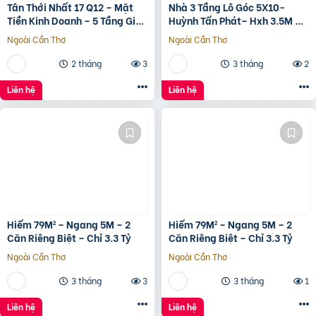
Tân Thới Nhất 17 Q12 – Mặt
Nhà 3 Tầng Lô Góc 5X10-
Tiền Kinh Doanh – 5 Tầng Giá
Huỳnh Tấn Phát– Hxh 3.5M –
13.6 Tỷ
Kinh Doanh Tốt – Shr Hoàn
Ngoài Cần Thơ
Ngoài Cần Thơ
Công Đủ- Giá 3 Tỷ Hơn.
2 tháng
3
3 tháng
2
Liên hệ
Liên hệ
Hiếm 79M² – Ngang 5M – 2
Hiếm 79M² – Ngang 5M – 2
Căn Riêng Biệt – Chỉ 3.3 Tỷ
Căn Riêng Biệt – Chỉ 3.3 Tỷ
Ngoài Cần Thơ
Ngoài Cần Thơ
3 tháng
3
3 tháng
1
Liên hệ
Liên hệ