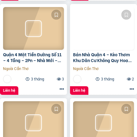
Quận 4 Mặt Tiền Đường Số 11
Bán Nhà Quận 4 – Kèo Thơm
– 4 Tầng – 2Pn – Nhà Mới –
Khu Dân Cư Không Quy Hoạch
7.35 Tỷ Tl
Cách Mặt Tiền Xóm Chiếu
Ngoài Cần Thơ
Ngoài Cần Thơ
30M
3 tháng
3
3 tháng
2
Liên hệ
Liên hệ