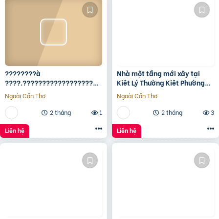
????????à
Nhà một tầng mới xây tại
????.????????????????????,
Kiêt Lý Thường Kiêt Phường
???????????????? ????
nam Đông Hà Quảng Trị
Ngoài Cần Thơ
Ngoài Cần Thơ
ộ???? ????????ấ????, ????
ó???? ???? ????ặ????
2 tháng
1
2 tháng
3
????????ề????
????????????, ????????á
Liên hệ
Liên hệ
????.???? ????ỷ