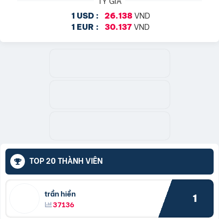
TỶ GIÁ
VND
1 USD :
26.138
VND
1 EUR :
30.137
TOP 20 THÀNH VIÊN
trần hiền
1
37136