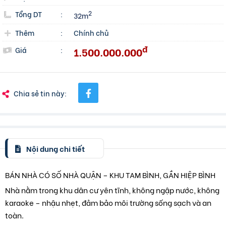
Tổng DT
:
2
32m
Thêm
:
Chính chủ
đ
1.500.000.000
Giá
:
Chia sẻ tin này:
Nội dung chi tiết
BÁN NHÀ CÓ SỐ NHÀ QUẬN – KHU TAM BÌNH, GẦN HIỆP BÌNH
Nhà nằm trong khu dân cư yên tĩnh, không ngập nước, không
karaoke – nhậu nhẹt, đảm bảo môi trường sống sạch và an
toàn.