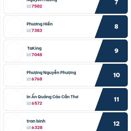
7
7502
Phương Hiền
8
7383
TaKing
9
7048
Phượng Nguyễn Phượng
10
6768
In Ấn Quảng Cáo Cần Thơ
11
6572
tran binh
12
6328