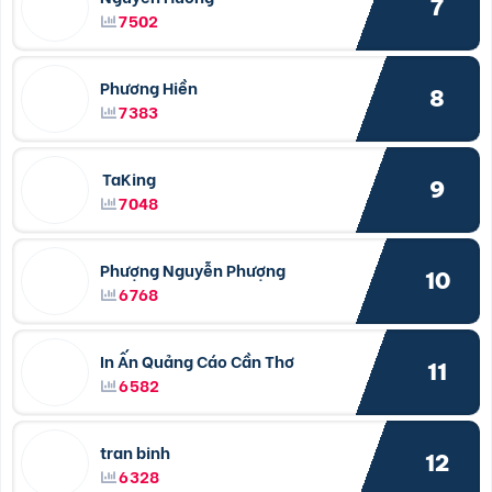
7
7502
Phương Hiền
8
7383
TaKing
9
7048
Phượng Nguyễn Phượng
10
6768
In Ấn Quảng Cáo Cần Thơ
11
6582
tran binh
12
6328