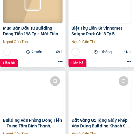
Mua Bán Đầu Tư Building
Biệt Thự Liền Kè Vinhomes
Dòng Tiền 198 Tỷ – Mặt Tiền
Saigon Park Chỉ 3 Tỷ 5
Đường 3/2, Trung Tâm Quận
Ngoài Cần Thơ
Ngoài Cần Thơ
10
2 tuần
1
1 tháng
1
Liên hệ
Liên hệ
Building Văn Phòng Dòng Tiền
Đất Vàng Q1 Tặng Giấy Phép
– Trung Tâm Bình Thạnh,
Xây Dựng Building Khách Sạn
Tp.hcm Chỉ 100Tr/M2 Đất
12 Tầng
Ngoài Cần Thơ
Ngoài Cần Thơ