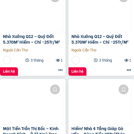
Nhà Xưởng Q12 – Quỹ Đất
Nhà Xưởng Q12 – Quỹ Đất
5.370M² Hiếm – Chỉ ~25Tr/M²
5.370M² Hiếm – Chỉ ~25Tr/M²
Ngoài Cần Thơ
Ngoài Cần Thơ
3 tháng
1
3 tháng
1
Liên hệ
Liên hệ
Mặt Tiền Trần Thị Bốc – Kinh
Hiếm! Nhà 4 Tầng Giáp Gò
Doanh Đỉnh – Ô Tô Ngủ Trong
Vấp – Dòng Tiền 20Tr/Tháng