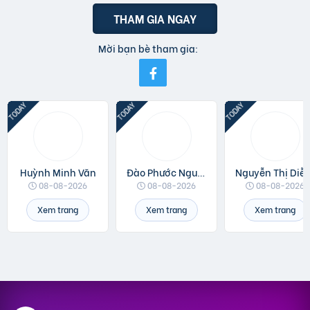
THAM GIA NGAY
Mời bạn bè tham gia:
Huỳnh Minh Văn
Đào Phước Nguyên
Nguyễn Thị 
08-08-2026
08-08-2026
08-08-2026
Xem trang
Xem trang
Xem trang