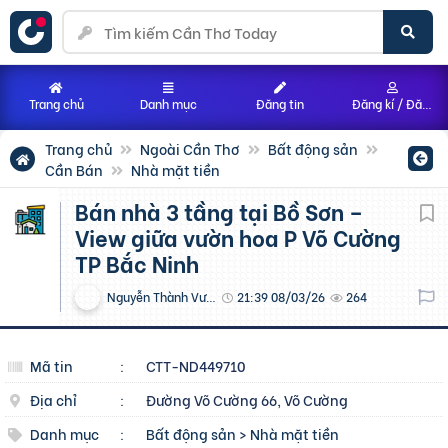
Trang chủ
Danh mục
Đăng tin
Đăng kí / Đăng nhập
Trang chủ
Ngoài Cần Thơ
Bất động sản
Cần Bán
Nhà mặt tiền
Bán nhà 3 tầng tại Bồ Sơn –
View giữa vườn hoa P Võ Cường
TP Bắc Ninh
Nguyễn Thành Vương
21:39 08/03/26
264
Mã tin
:
CTT-ND449710
Địa chỉ
:
Đường Võ Cường 66, Võ Cường
Danh mục
:
Bất động sản
>
Nhà mặt tiền