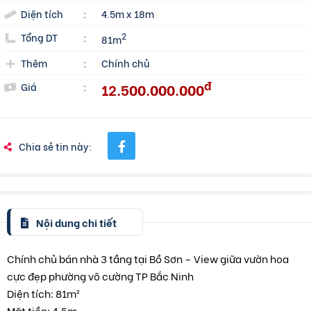
Diện tích
:
4.5m x 18m
Tổng DT
:
2
81m
Thêm
:
Chính chủ
đ
12.500.000.000
Giá
:
Chia sẻ tin này:
Nội dung chi tiết
Chính chủ bán nhà 3 tầng tại Bồ Sơn – View giữa vườn hoa
cực đẹp phường võ cường TP Bắc Ninh
Diện tích: 81m²
Mặt tiền: 4,5m