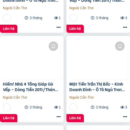
Nhà
– Tương Lai Ra Mặt Tiền 12M
Ngoài Cần Thơ
Ngoài Cần Thơ
3 tháng
1
3 tháng
3
Liên hệ
Liên hệ
Hiếm! Nhà 4 Tầng Giáp Gò
Mặt Tiền Trần Thị Bốc – Kinh
Vấp – Dòng Tiền 20Tr/Tháng
Doanh Đỉnh – Ô Tô Ngủ Trong
– Tương Lai Ra Mặt Tiền 12M
Nhà
Ngoài Cần Thơ
Ngoài Cần Thơ
3 tháng
1
3 tháng
3
Liên hệ
Liên hệ