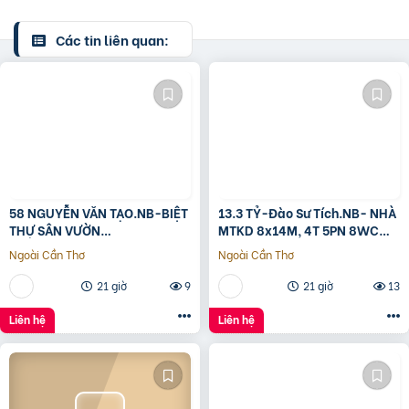
Các tin liên quan:
58 NGUYỄN VĂN TẠO.NB-BIỆT
13.3 TỶ-Đào Sư Tích.NB- NHÀ
THỰ SÂN VƯỜN
MTKD 8x14M, 4T 5PN 8WC
260M2[11x24M]-12.8 TỶ
FULL NỘI THẤT GỖ ĐỎ
Ngoài Cần Thơ
Ngoài Cần Thơ
21 giờ
9
21 giờ
13
Liên hệ
Liên hệ