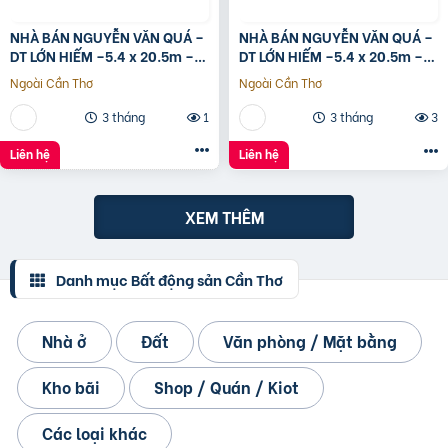
NHÀ BÁN NGUYỄN VĂN QUÁ –
NHÀ BÁN NGUYỄN VĂN QUÁ –
DT LỚN HIẾM –5.4 x 20.5m –
DT LỚN HIẾM –5.4 x 20.5m –
GIÁ TỐT
GIÁ TỐT
Ngoài Cần Thơ
Ngoài Cần Thơ
3 tháng
1
3 tháng
3
Liên hệ
Liên hệ
XEM THÊM
Danh mục Bất động sản Cần Thơ
Nhà ở
Đất
Văn phòng / Mặt bằng
Kho bãi
Shop / Quán / Kiot
Các loại khác