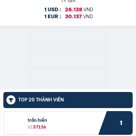
VND
1 USD :
26.138
VND
1 EUR :
30.137
TOP 20 THÀNH VIÊN
trần hiền
1
37136