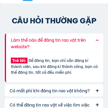
CÂU HỎI THƯỜNG GẶP
Làm thế nào để đăng tin rao vặt trên
website?
Để đăng tin, bạn chỉ cần đăng kí
Trả lời:
thành viên, sau khi đăng kí thành công, bạn có
thể đăng tin, tất cả đều miễn phí.
Có mất phí khi đăng tin rao vặt không?
Có thể đăng tin rao vặt về việc tìm việc
Chúng tôi cung cấp gói đăng tin miễn
Trả lời: