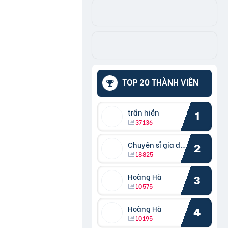
TOP 20 THÀNH VIÊN
trần hiền
1
37136
Chuyên sỉ gia dụng
2
18825
Hoàng Hà
3
10575
Hoàng Hà
4
10195