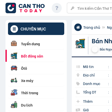
CAN THO
TODAY
Trang chủ
Ng
CHUYÊN MỤC
Bán N
Tuyển dụng
Bảo Ngọ
Bất động sản
Mã tin
:
Ôtô
Địa chỉ
:
Xe máy
Danh mục
:
Tổng DT
:
Thời trang
Thêm
:
Du lịch
Giá
: