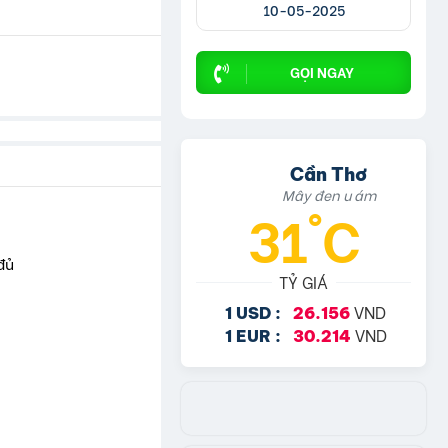
10-05-2025
GỌI NGAY
Cần Thơ
Mây đen u ám
31°C
đủ
TỶ GIÁ
VND
1 USD :
26.156
VND
1 EUR :
30.214