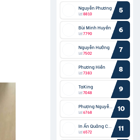
Nguyễn Phương
5
8810
Bùi Minh Huyền
6
7790
Nguyễn Hưởng
7
7502
Phương Hiền
8
7383
TaKing
9
7048
Phượng Nguyễn Phượng
10
6768
In Ấn Quảng Cáo Cần Thơ
11
6572