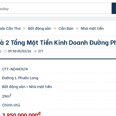
oài Cần Thơ
Bất động sản
Cần Bán
Nhà mặt tiền
hà 2 Tầng Mặt Tiền Kinh Doanh Đường 
c
09:50 05/03/26
277
CTT-ND447674
Đường 1, Phước Long
Bất động sản
>
Nhà mặt tiền
2
29m
Chính chủ
đ
3.950.000.000