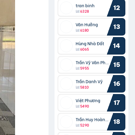
tran binh
12
6328
Văn Hưởng
13
6180
Hùng Nhà Đất
14
6065
Trần Vỹ Vân Phong
15
5955
Trần Danh Vỹ
16
5810
Việt Phương
17
5490
Trần Huy Hoàng Bắc
18
5290