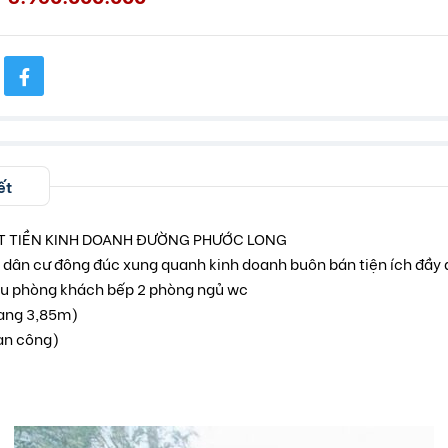
ết
T TIỀN KINH DOANH ĐƯỜNG PHƯỚC LONG
u dân cư đông đúc xung quanh kinh doanh buôn bán tiện ích đầy 
1 lầu phòng khách bếp 2 phòng ngủ wc
gang 3,85m)
oàn công)