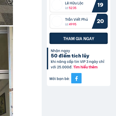
Lê Hữu Lộc
19
5235
Trần Viết Phú
20
4995
THAM GIA NGAY
Nhận ngay
50 điểm tích lũy
khi nâng cấp tin VIP 3 ngày chỉ
với 25.000đ.
Tìm hiểu thêm
Mời bạn bè: