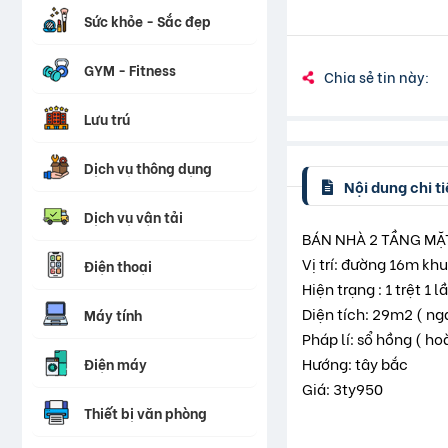
Sức khỏe - Sắc đẹp
GYM - Fitness
Chia sẻ tin này:
Lưu trú
Dịch vụ thông dụng
Nội dung chi ti
Dịch vụ vận tải
BÁN NHÀ 2 TẦNG MẶ
Vị trí: đường 16m kh
Điện thoại
Hiện trạng : 1 trệt 
Diện tích: 29m2 ( n
Máy tính
Pháp lí: sổ hồng ( h
Hướng: tây bắc
Điện máy
Giá: 3ty950
Thiết bị văn phòng