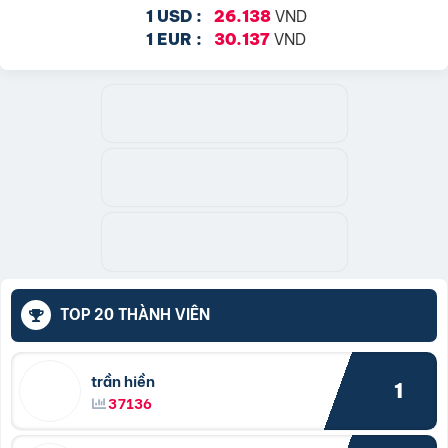
VND
1 USD :
26.138
VND
1 EUR :
30.137
TOP 20 THÀNH VIÊN
trần hiền
1
37136