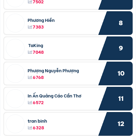
7502
Phương Hiền
8
7383
TaKing
9
7048
Phượng Nguyễn Phượng
10
6768
In Ấn Quảng Cáo Cần Thơ
11
6572
tran binh
12
6328