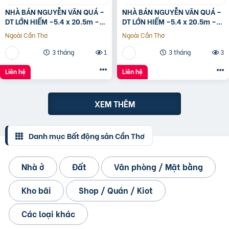
NHÀ BÁN NGUYỄN VĂN QUÁ –
NHÀ BÁN NGUYỄN VĂN QUÁ –
DT LỚN HIẾM –5.4 x 20.5m –
DT LỚN HIẾM –5.4 x 20.5m –
GIÁ TỐT
GIÁ TỐT
Ngoài Cần Thơ
Ngoài Cần Thơ
3 tháng
1
3 tháng
3
Liên hệ
Liên hệ
XEM THÊM
Danh mục Bất động sản Cần Thơ
Nhà ở
Đất
Văn phòng / Mặt bằng
Kho bãi
Shop / Quán / Kiot
Các loại khác