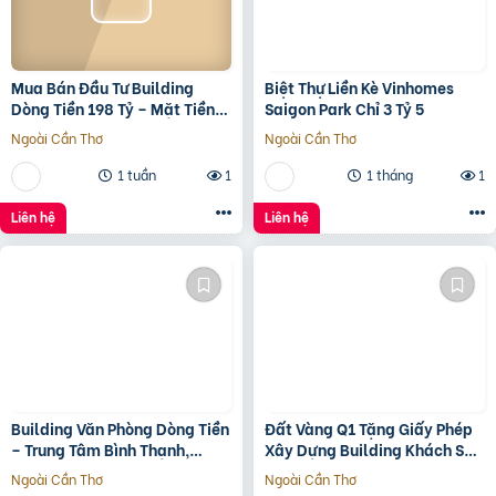
Mua Bán Đầu Tư Building
Biệt Thự Liền Kè Vinhomes
Dòng Tiền 198 Tỷ – Mặt Tiền
Saigon Park Chỉ 3 Tỷ 5
Đường 3/2, Trung Tâm Quận
Ngoài Cần Thơ
Ngoài Cần Thơ
10
1 tuần
1
1 tháng
1
Liên hệ
Liên hệ
Building Văn Phòng Dòng Tiền
Đất Vàng Q1 Tặng Giấy Phép
– Trung Tâm Bình Thạnh,
Xây Dựng Building Khách Sạn
Tp.hcm Chỉ 100Tr/M2 Đất
12 Tầng
Ngoài Cần Thơ
Ngoài Cần Thơ