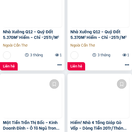
Nhà Xưởng Q12 – Quỹ Đất
Nhà Xưởng Q12 – Quỹ Đất
5.370M² Hiếm – Chỉ ~25Tr/M²
5.370M² Hiếm – Chỉ ~25Tr/M²
Ngoài Cần Thơ
Ngoài Cần Thơ
3 tháng
1
3 tháng
1
Liên hệ
Liên hệ
Mặt Tiền Trần Thị Bốc – Kinh
Hiếm! Nhà 4 Tầng Giáp Gò
Doanh Đỉnh – Ô Tô Ngủ Trong
Vấp – Dòng Tiền 20Tr/Tháng