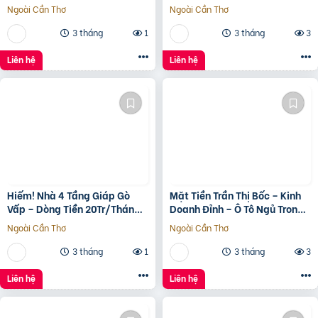
Nhà
– Tương Lai Ra Mặt Tiền 12M
Ngoài Cần Thơ
Ngoài Cần Thơ
3 tháng
1
3 tháng
3
Liên hệ
Liên hệ
Hiếm! Nhà 4 Tầng Giáp Gò
Mặt Tiền Trần Thị Bốc – Kinh
Vấp – Dòng Tiền 20Tr/Tháng
Doanh Đỉnh – Ô Tô Ngủ Trong
– Tương Lai Ra Mặt Tiền 12M
Nhà
Ngoài Cần Thơ
Ngoài Cần Thơ
3 tháng
1
3 tháng
3
Liên hệ
Liên hệ