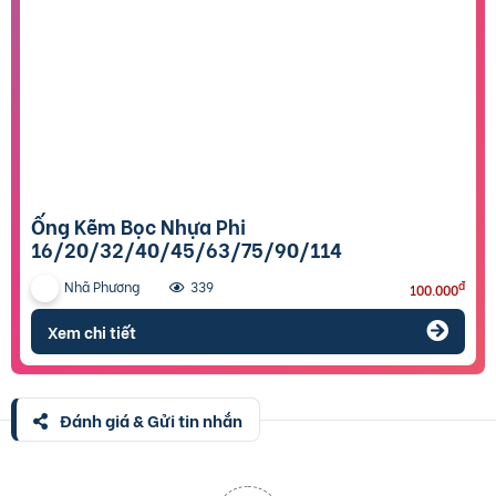
Ống Kẽm Bọc Nhựa Phi
16/20/32/40/45/63/75/90/114
Nhã Phương
đ
339
100.000
Xem chi tiết
Đánh giá & Gửi tin nhắn