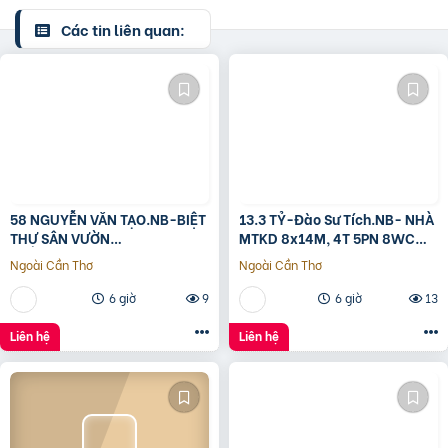
Các tin liên quan:
58 NGUYỄN VĂN TẠO.NB-BIỆT
13.3 TỶ-Đào Sư Tích.NB- NHÀ
THỰ SÂN VƯỜN
MTKD 8x14M, 4T 5PN 8WC
260M2[11x24M]-12.8 TỶ
FULL NỘI THẤT GỖ ĐỎ
Ngoài Cần Thơ
Ngoài Cần Thơ
6 giờ
9
6 giờ
13
Liên hệ
Liên hệ