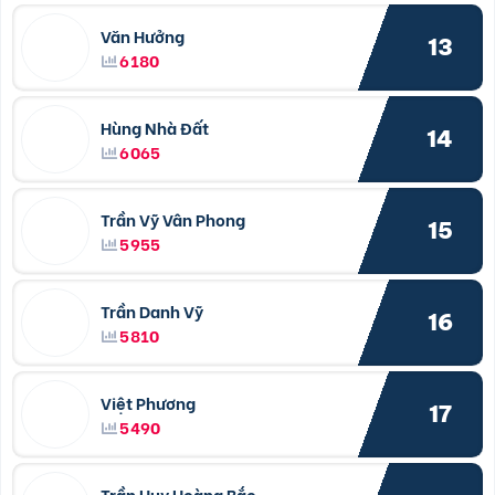
Văn Hưởng
13
6180
Hùng Nhà Đất
14
6065
Trần Vỹ Vân Phong
15
5955
Trần Danh Vỹ
16
5810
Việt Phương
17
5490
Trần Huy Hoàng Bắc