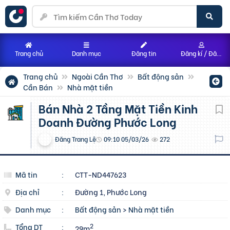
Trang chủ
Danh mục
Đăng tin
Đăng kí / Đăng nhập
Trang chủ
Ngoài Cần Thơ
Bất động sản
Cần Bán
Nhà mặt tiền
Bán Nhà 2 Tầng Mặt Tiền Kinh
Doanh Đường Phước Long
Đăng Trang Lệ
09:10 05/03/26
272
Mã tin
:
CTT-ND447623
Địa chỉ
:
Đường 1, Phước Long
Danh mục
:
Bất động sản
>
Nhà mặt tiền
Tổng DT
:
2
29m