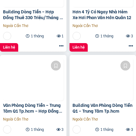
Building Dòng Tiền – Hợp
Hơn 4 Tỷ Có Ngay Nhà Hẻm
Đồng Thuê 330 Triệu/Tháng –
Xe Hơi Phan Văn Hớn Quân 12
Quận 5, Tp.hcm -139Ty
Ngoài Cần Thơ
Ngoài Cần Thơ
1 tháng
1
1 tháng
3
Liên hệ
Liên hệ
Văn Phòng Dòng Tiền – Trung
Building Văn Phòng Dòng Tiền
Tâm Q1 Tp.hcm – Hợp Đồng
Q1 – Trung Tâm Tp.hcm
Thuê 250 Triệu/Tháng – 115
Ngoài Cần Thơ
Ngoài Cần Thơ
Tỷ
1 tháng
3
1 tháng
3