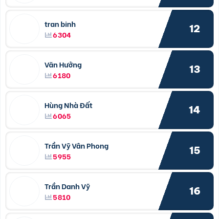
tran binh
12
6304
Văn Hưởng
13
6180
Hùng Nhà Đất
14
6065
Trần Vỹ Vân Phong
15
5955
Trần Danh Vỹ
16
5810