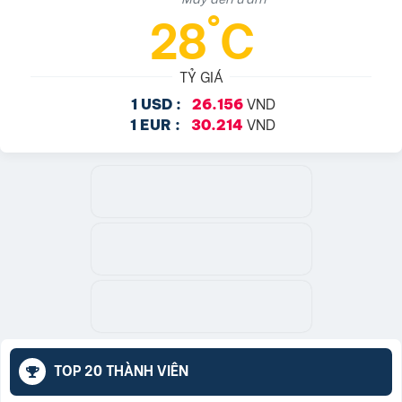
28°C
TỶ GIÁ
VND
1 USD :
26.156
VND
1 EUR :
30.214
TOP 20 THÀNH VIÊN