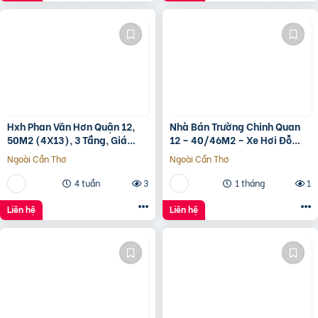
Hxh Phan Văn Hơn Quận 12,
Nhà Bán Trường Chinh Quan
50M2 (4X13), 3 Tầng, Giá
12 – 40/46M2 – Xe Hơi Đỗ
4.96 Tỷ
Cửa – 3.1 Tỷ
Ngoài Cần Thơ
Ngoài Cần Thơ
4 tuần
3
1 tháng
1
Liên hệ
Liên hệ