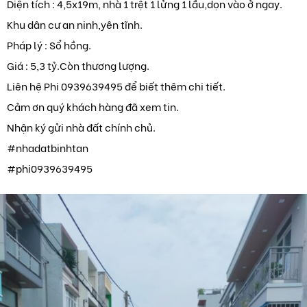
Diện tích : 4,5x19m, nhà 1 trệt 1 lửng 1 lầu,dọn vào ở ngay.
Khu dân cư an ninh,yên tĩnh.
Pháp lý : Sổ hồng.
Giá : 5,3 tỷ.Còn thương lượng.
Liên hệ Phi 0939639495 để biết thêm chi tiết.
Cảm ơn quý khách hàng đã xem tin.
Nhận ký gửi nhà đất chính chủ.
#nhadatbinhtan
#phi0939639495