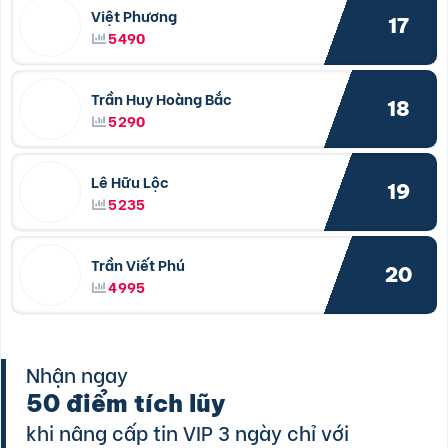
Việt Phương
17
5490
Trần Huy Hoàng Bắc
18
5290
Lê Hữu Lộc
19
5235
Trần Viết Phú
20
4995
Nhận ngay
50 điểm tích lũy
khi nâng cấp tin VIP 3 ngày chỉ với