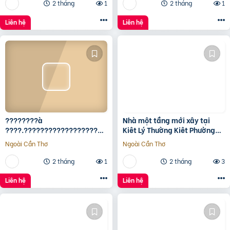
2 tháng
1
2 tháng
1
Liên hệ
Liên hệ
????????à
Nhà một tầng mới xây tại
????.????????????????????,
Kiêt Lý Thường Kiêt Phường
???????????????? ????
nam Đông Hà Quảng Trị
Ngoài Cần Thơ
Ngoài Cần Thơ
ộ???? ????????ấ????, ????
ó???? ???? ????ặ????
2 tháng
1
2 tháng
3
????????ề????
????????????, ????????á
Liên hệ
Liên hệ
????.???? ????ỷ