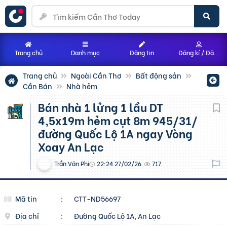
Trang chủ
Danh mục
Đăng tin
Đăng kí / Đăng nhập
Trang chủ
Ngoài Cần Thơ
Bất động sản
Cần Bán
Nhà hẻm
Bán nhà 1 lửng 1 lầu DT
4,5x19m hẻm cụt 8m 945/31/
đường Quốc Lộ 1A ngay Vòng
Xoay An Lạc
Trần Văn Phi
22:24 27/02/26
717
Mã tin
:
CTT-ND56697
Địa chỉ
:
Đường Quốc Lộ 1A, An Lạc