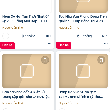
Hẻm Xe Hơi Tân Thới Nhất 04
Tòa Nhà Văn Phòng Dòng Tiền
Q12 – 5 Tầng Mới Đẹp – Full
Quận 1 – Hợp Đồng Thuê 700
Nội Thất – Giá 7.3 Tỷ
Triệu/Tháng – 490 Tỷ
Ngoài Cần Thơ
Ngoài Cần Thơ
1 tháng
1
1 tháng
1
Liên hệ
Liên hệ
Bán căn nhà cấp 4 kiệt Bùi
Hxhp Han Văn Hớn Q12 –
trung Lập gần chợ 1-5 ✅Diện
124M2 6Pn Nhỉnh 6 Tỷ Thu
tích 5*22 ✅Hướng Tây Bắc
15Tr/Tháng
Ngoài Cần Thơ
Ngoài Cần Thơ
✅Đường oto thông