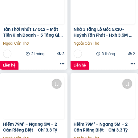
Tân Thới Nhất 17 Q12 – Mặt
Nhà 3 Tầng Lô Góc 5X10-
Tiền Kinh Doanh – 5 Tầng Giá
Huỳnh Tấn Phát– Hxh 3.5M –
13.6 Tỷ
Kinh Doanh Tốt – Shr Hoàn
Ngoài Cần Thơ
Ngoài Cần Thơ
Công Đủ- Giá 3 Tỷ Hơn.
2 tháng
3
3 tháng
2
Liên hệ
Liên hệ
Hiếm 79M² – Ngang 5M – 2
Hiếm 79M² – Ngang 5M – 2
Căn Riêng Biệt – Chỉ 3.3 Tỷ
Căn Riêng Biệt – Chỉ 3.3 Tỷ
Ngoài Cần Thơ
Ngoài Cần Thơ