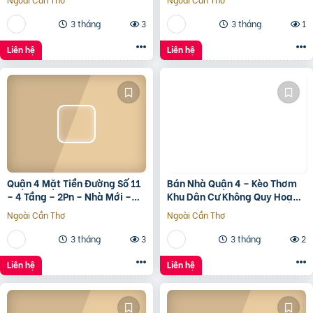
3 tháng
3
3 tháng
1
Liên hệ
Liên hệ
Quận 4 Mặt Tiền Đường Số 11
Bán Nhà Quận 4 – Kèo Thơm
– 4 Tầng – 2Pn – Nhà Mới –
Khu Dân Cư Không Quy Hoạch
7.35 Tỷ Tl
Cách Mặt Tiền Xóm Chiếu
Ngoài Cần Thơ
Ngoài Cần Thơ
30M
3 tháng
3
3 tháng
2
Liên hệ
Liên hệ