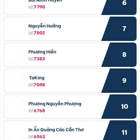
6
7790
Nguyễn Hưởng
7
7502
Phương Hiền
8
7383
TaKing
9
7048
Phượng Nguyễn Phượng
10
6768
In Ấn Quảng Cáo Cần Thơ
11
6562