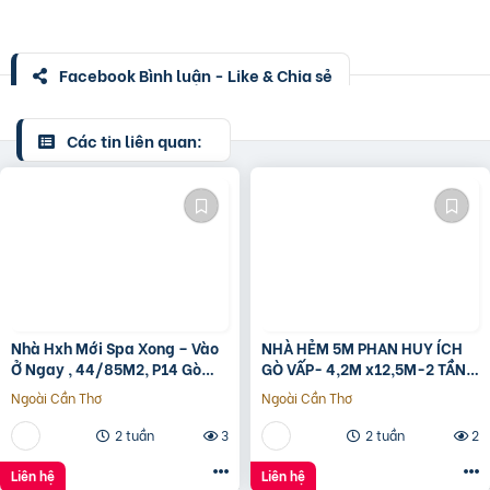
Facebook Bình luận - Like & Chia sẻ
Các tin liên quan:
Nhà Hxh Mới Spa Xong – Vào
NHÀ HẺM 5M PHAN HUY ÍCH
Ở Ngay , 44/85M2, P14 Gò
GÒ VẤP- 4,2M x12,5M-2 TẦNG
Vấp, Giá 4.X Tỷ
– GIÁ 4,4 TỶ
Ngoài Cần Thơ
Ngoài Cần Thơ
2 tuần
3
2 tuần
2
Liên hệ
Liên hệ