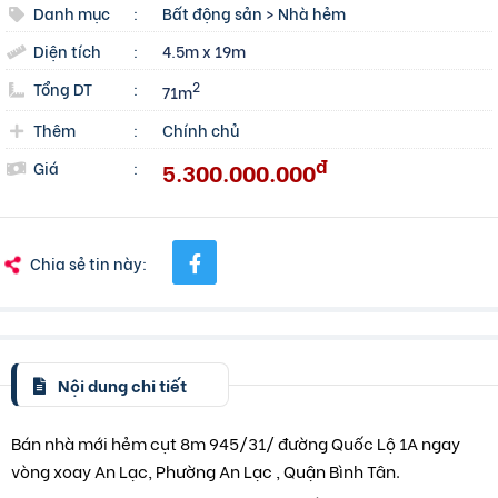
Danh mục
:
Bất động sản
>
Nhà hẻm
Diện tích
:
4.5m x 19m
Tổng DT
:
2
71m
Thêm
:
Chính chủ
đ
5.300.000.000
Giá
:
Chia sẻ tin này:
Nội dung chi tiết
Bán nhà mới hẻm cụt 8m 945/31/ đường Quốc Lộ 1A ngay
vòng xoay An Lạc, Phường An Lạc , Quận Bình Tân.