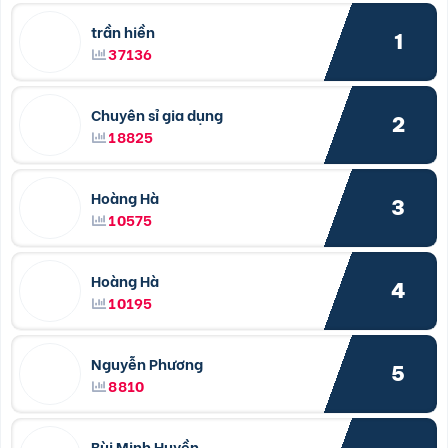
trần hiền
1
37136
Chuyên sỉ gia dụng
2
18825
Hoàng Hà
3
10575
Hoàng Hà
4
10195
Nguyễn Phương
5
8810
Bùi Minh Huyền