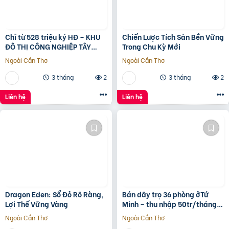
Chỉ từ 528 triệu ký HĐ – KHU
Chiến Lược Tích Sản Bền Vững
ĐÔ THỊ CÔNG NGHIỆP TÂY
Trong Chu Kỳ Mới
NAM TP.HCM
Ngoài Cần Thơ
Ngoài Cần Thơ
3 tháng
2
3 tháng
2
Liên hệ
Liên hệ
Dragon Eden: Sổ Đỏ Rõ Ràng,
Bán dãy trọ 36 phòng ởTứ
Lợi Thế Vững Vàng
Minh – thu nhập 50tr/tháng –
gần KCN Đại An
Ngoài Cần Thơ
Ngoài Cần Thơ