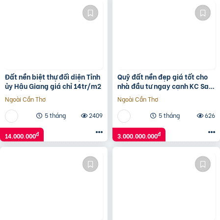
Đất nền biệt thự đối diện Tỉnh
Quỹ đất nền đẹp giá tốt cho
ủy Hậu Giang giá chỉ 14tr/m2
nhà đầu tư ngay cạnh KC Sam
Sung. Tiềm năng sinh lời vượt
Ngoài Cần Thơ
Ngoài Cần Thơ
trội.
5 tháng
2409
5 tháng
626
đ
đ
14.000.000
3.000.000.000