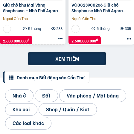
Giữ chỗ khu Mai Vàng
Vũ 0823900266 Giữ chỗ
Shophouse – Nhà Phố Agora
Shophouse Nhà Phố Agora
City 6×18, ngay TT Hành
City 6×18, khu mới TT Hành
Ngoài Cần Thơ
Ngoài Cần Thơ
Chính hiện hữu: 0938230002
Chính hiện hữu: 2.6 Tỷ (V)
5 tháng
288
5 tháng
305
đ
đ
2.600.000.000
2.600.000.000
XEM THÊM
Danh mục Bất động sản Cần Thơ
Nhà ở
Đất
Văn phòng / Mặt bằng
Kho bãi
Shop / Quán / Kiot
Các loại khác