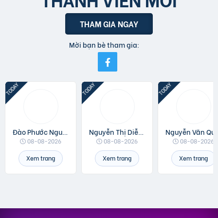
THAM GIA NGAY
Mời bạn bè tham gia:
Đào Phước Nguyên
Nguyễn Thị Diễm Anh
Nguyễn V
08-08-2026
08-08-2026
08-08-2026
Xem trang
Xem trang
Xem trang