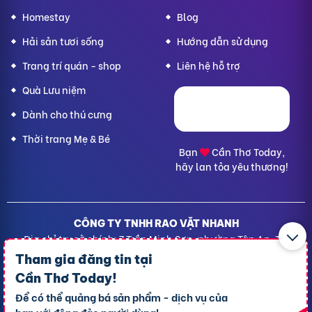
Homestay
Blog
Hải sản tươi sống
Hướng dẫn sử dụng
Trang trí quán - shop
Liên hệ hỗ trợ
Quà Lưu niệm
Dành cho thú cưng
Thời trang Mẹ & Bé
Bạn
Cần Thơ Today,
hãy lan tỏa yêu thương!
CÔNG TY TNHH RAO VẶT NHANH
Địa chỉ trụ sở chính: 7 Trần Minh Sơn, phường Tân An, TP.
Cần Thơ
Tham gia đăng tin tại
Giấy CNĐKDN: 1801717351 – Ngày cấp: 24/01/2022 - Cơ
Cần Thơ Today
!
quan cấp: Phòng Đăng ký kinh doanh – Sở kế hoạch và
Để có thể quảng bá sản phẩm - dịch vụ của
Đầu tư TP. Cần Thơ