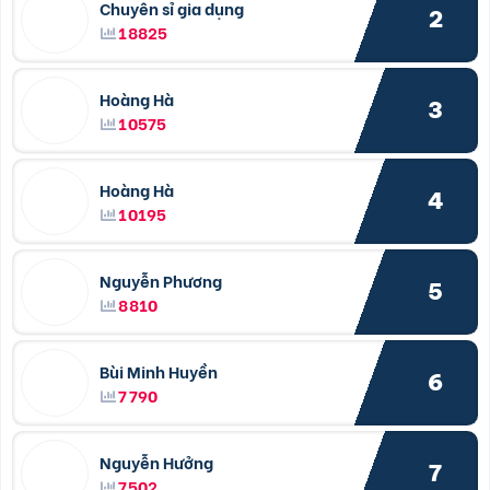
Chuyên sỉ gia dụng
2
18825
Hoàng Hà
3
10575
Hoàng Hà
4
10195
Nguyễn Phương
5
8810
Bùi Minh Huyền
6
7790
Nguyễn Hưởng
7
7502