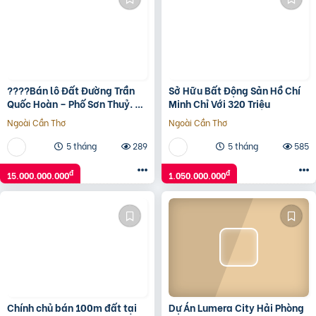
????Bán lô Đất Đường Trần
Sở Hữu Bất Động Sản Hồ Chí
Quốc Hoàn – Phố Sơn Thuỷ. LH
Minh Chỉ Với 320 Triệu
0905233234
Ngoài Cần Thơ
Ngoài Cần Thơ
5 tháng
289
5 tháng
585
đ
đ
15.000.000.000
1.050.000.000
Chính chủ bán 100m đất tại
Dự Án Lumera City Hải Phòng