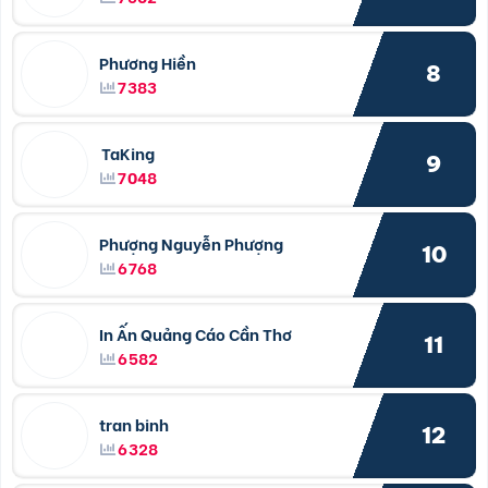
Phương Hiền
8
7383
TaKing
9
7048
Phượng Nguyễn Phượng
10
6768
In Ấn Quảng Cáo Cần Thơ
11
6582
tran binh
12
6328