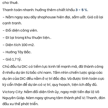
cho thuê.
Thanh toán nhanh: hưởng thêm chiết khấu
3 – 5 %
.
– Nằm ngay sau dãy shophouse hiện đại, sầm uất. Giá cả lại
cạnh tranh.
– Đối diện công viên.
– ĐI lại trong khu thuận tiện..
– Diện tích 100 m2.
– Hướng Tây Bắc.
– Giá 1,7 tỷ.
Chủ đầu tư DIC có tiềm lực kinh tế mạnh mã, đã thành công
ở nhiều dự án từ bắc chí nam. Tầm nhìn chiến lược giúp các
dụ án của DIC đều nằm ở vị trí đắc địa. Và được tính toán cực
kỳ cẩn thận để dự án có vị trí, quy hoạch, tiện ích đầy đủ.
Victory City: Nằm đối diện tỉnh ủy, ngay mặt tiền đại lộ Võ
Nguyên Giáp. Nàm ngay gtrung tâm thành phố Vị Thanh, đón
đầu xu thế phát triển.