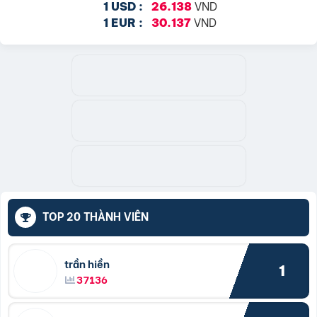
VND
1 USD :
26.138
VND
1 EUR :
30.137
TOP 20 THÀNH VIÊN
trần hiền
1
37136