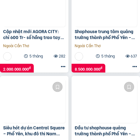
Cập nhật mới AGORA CITY:
Shophouse trung tâm quảng
chỉ 600 Tr- sổ hồng trao tay-
trường thành phố Phổ Yên –
không gốc & Hỗ trợ LS 24
Thái Nguyên
Ngoài Cần Thơ
Ngoài Cần Thơ
tháng.Vũ 0933910039
5 tháng
282
5 tháng
637
đ
đ
2.000.000.000
8.500.000.000
Siêu hót dự án Central Square
Đầu tư shophouse quảng
– Phổ Yên, khu đô thị Nam
trường thành phố Phổ Yên –
Thái – chủ đầu tư Taseco
tài sản truyền đời khẳng định