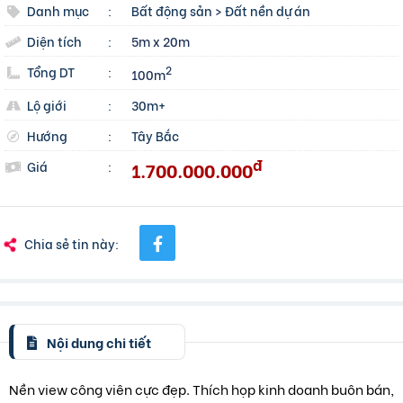
Danh mục
:
Bất động sản
>
Đất nền dự án
Diện tích
:
5m x 20m
Tổng DT
:
2
100m
Lộ giới
:
30m+
Hướng
:
Tây Bắc
đ
1.700.000.000
Giá
:
Chia sẻ tin này:
Nội dung chi tiết
Nền view công viên cực đẹp. Thích họp kinh doanh buôn bán,