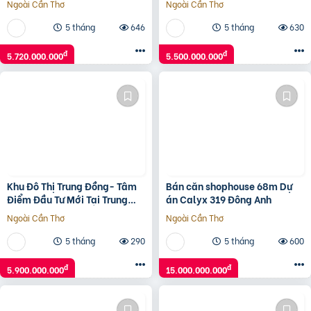
Ngoài Cần Thơ
Ngoài Cần Thơ
Land
đẳng cấp
5 tháng
646
5 tháng
630
đ
đ
5.720.000.000
5.500.000.000
Khu Đô Thị Trung Đồng- Tâm
Bán căn shophouse 68m Dự
Điểm Đầu Tư Mới Tại Trung
án Calyx 319 Đông Anh
Đồng – Việt Yên
Ngoài Cần Thơ
Ngoài Cần Thơ
5 tháng
290
5 tháng
600
đ
đ
5.900.000.000
15.000.000.000