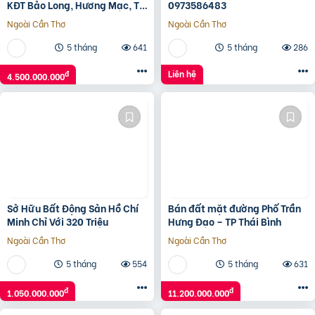
KĐT Bảo Long, Hương Mạc, Từ
0973586483
Sơn, Bắc Ninh giá đầu tư
Ngoài Cần Thơ
Ngoài Cần Thơ
5 tháng
641
5 tháng
286
Liên hệ
đ
4.500.000.000
Sở Hữu Bất Động Sản Hồ Chí
Bán đất mặt đường Phố Trần
Minh Chỉ Với 320 Triệu
Hưng Đạo – TP Thái Bình
Ngoài Cần Thơ
Ngoài Cần Thơ
5 tháng
554
5 tháng
631
đ
đ
1.050.000.000
11.200.000.000