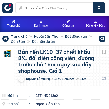
Trang chủ
Danh mục
Đăng tin
Đăng kí / Đăng nhập
Trang chủ
Ngoài Cần Thơ
Bất động sản
Cần Bán
Đất nền dự án
Bán nền LK10-37 chiết khấu
8%, đối diện công viên, đường
trước nhà 15m.ngay sau dãy
shophouse. Giá 1
Nguyễn Lê Vương
13:50 11/03/26
2306
Mã tin
:
CTT-ND21362
Địa chỉ
:
Ngoài Cần Thơ