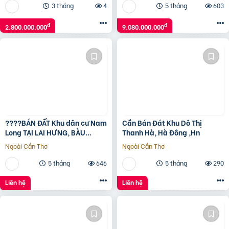
3 tháng
4
5 tháng
603
đ
đ
2.800.000.000
9.080.000.000
????BÁN ĐẤT Khu dân cư Nam
Cần Bán Đát Khu Dô Thị
Long TẠI LAI HƯNG, BÀU
Thanh Hà, Hà Đông ,Hn
BÀNG, BÌNH DƯƠNG????
Ngoài Cần Thơ
Ngoài Cần Thơ
5 tháng
646
5 tháng
290
Liên hệ
Liên hệ