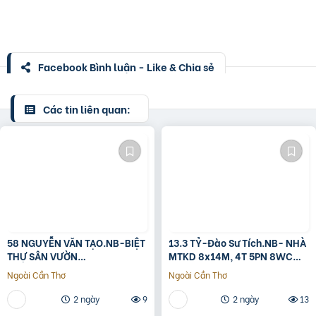
Facebook Bình luận - Like & Chia sẻ
Các tin liên quan:
58 NGUYỄN VĂN TẠO.NB-BIỆT
13.3 TỶ-Đào Sư Tích.NB- NHÀ
THỰ SÂN VƯỜN
MTKD 8x14M, 4T 5PN 8WC
260M2[11x24M]-12.8 TỶ
FULL NỘI THẤT GỖ ĐỎ
Ngoài Cần Thơ
Ngoài Cần Thơ
2 ngày
9
2 ngày
13