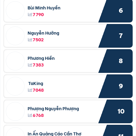
Bùi Minh Huyền
6
7790
Nguyễn Hưởng
7
7502
Phương Hiền
8
7383
TaKing
9
7048
Phượng Nguyễn Phượng
10
6768
In Ấn Quảng Cáo Cần Thơ