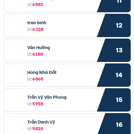
11
6582
tran binh
12
6328
Văn Hưởng
13
6180
Hùng Nhà Đất
14
6065
Trần Vỹ Vân Phong
15
5955
Trần Danh Vỹ
16
5810