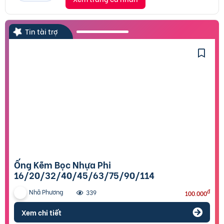
Tin tài trợ
Ống Kẽm Bọc Nhựa Phi
16/20/32/40/45/63/75/90/114
Nhã Phương
đ
339
100.000
Xem chi tiết