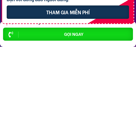
Bất động sản P. Cái Răng
THAM GIA MIỄN PHÍ
Bất động sản P. Tân An
Bất động sản P. Cái Khế
GỌI NGAY
Bất động sản P. Bình Thủy
Bất động sản P. Long Tuyền
Bất động sản P. Hưng Phú
Bất động sản P. An Bình
Bất động sản X. Phong Điền
Bất động sản P. Ô Môn
Dịch vụ
Hỗ trợ
thông dụng
khách hàng