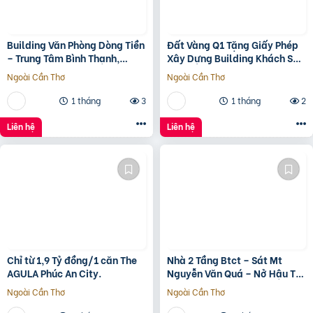
Building Văn Phòng Dòng Tiền
Đất Vàng Q1 Tặng Giấy Phép
– Trung Tâm Bình Thạnh,
Xây Dựng Building Khách Sạn
Tp.hcm Chỉ 100Tr/M2 Đất
12 Tầng
Ngoài Cần Thơ
Ngoài Cần Thơ
1 tháng
3
1 tháng
2
Liên hệ
Liên hệ
Chỉ từ 1,9 Tỷ đồng/1 căn The
Nhà 2 Tầng Btct – Sát Mt
AGULA Phúc An City.
Nguyễn Văn Quá – Nở Hậu Tài
Lộc
Ngoài Cần Thơ
Ngoài Cần Thơ