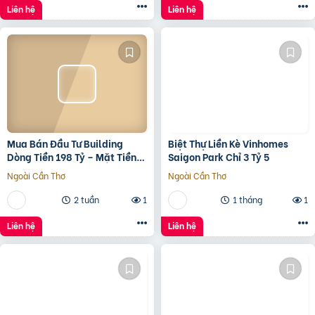
Liên hệ
Liên hệ
Mua Bán Đầu Tư Building
Biệt Thự Liền Kè Vinhomes
Dòng Tiền 198 Tỷ – Mặt Tiền
Saigon Park Chỉ 3 Tỷ 5
Đường 3/2, Trung Tâm Quận
Ngoài Cần Thơ
Ngoài Cần Thơ
10
2 tuần
1
1 tháng
1
Liên hệ
Liên hệ