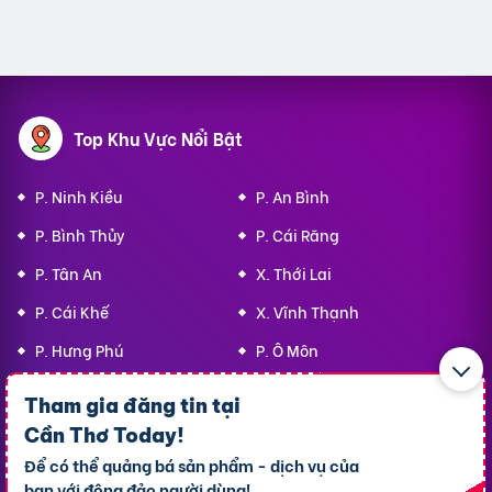
Top Khu Vực Nổi Bật
P. Ninh Kiều
P. An Bình
P. Bình Thủy
P. Cái Răng
P. Tân An
X. Thới Lai
P. Cái Khế
X. Vĩnh Thạnh
P. Hưng Phú
P. Ô Môn
Tham gia đăng tin tại
Top 10 Khu Vực Bất động sản
Cần Thơ Today
!
Để có thể quảng bá sản phẩm - dịch vụ của
Bất động sản P. Ninh Kiều
bạn với đông đảo người dùng!