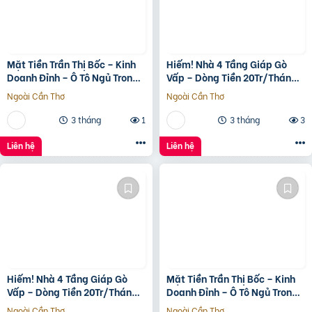
Mặt Tiền Trần Thị Bốc – Kinh
Hiếm! Nhà 4 Tầng Giáp Gò
Doanh Đỉnh – Ô Tô Ngủ Trong
Vấp – Dòng Tiền 20Tr/Tháng
Nhà
– Tương Lai Ra Mặt Tiền 12M
Ngoài Cần Thơ
Ngoài Cần Thơ
3 tháng
1
3 tháng
3
Liên hệ
Liên hệ
Hiếm! Nhà 4 Tầng Giáp Gò
Mặt Tiền Trần Thị Bốc – Kinh
Vấp – Dòng Tiền 20Tr/Tháng
Doanh Đỉnh – Ô Tô Ngủ Trong
– Tương Lai Ra Mặt Tiền 12M
Nhà
Ngoài Cần Thơ
Ngoài Cần Thơ