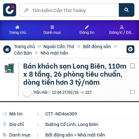
Trang chủ
Danh mục
Đăng tin
Đăng kí / Đăng nhập
Trang chủ
Ngoài Cần Thơ
Bất động sản
Cần Bán
Nhà mặt tiền
bán khách sạn Long Biên, 110m
x 8 tầng, 26 phòng tiêu chuẩn,
dòng tiền hơn 3 tỷ/năm
Trần Hải
12:04 27/02/26
227
Mã tin
:
CTT-ND466309
Địa chỉ
:
Đường Cổ Linh, Long Biên
Danh mục
:
Bất động sản
>
Nhà mặt tiền