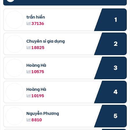
trần hiền
1
37136
Chuyên sỉ gia dụng
2
18825
Hoàng Hà
3
10575
Hoàng Hà
4
10195
Nguyễn Phương
5
8810