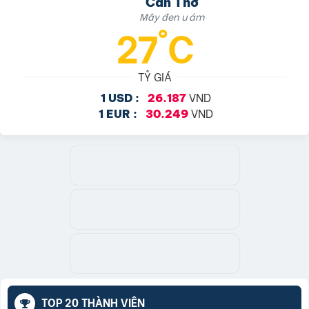
Cần Thơ
Mây đen u ám
27°C
TỶ GIÁ
VND
1 USD :
26.187
VND
1 EUR :
30.249
TOP 20 THÀNH VIÊN