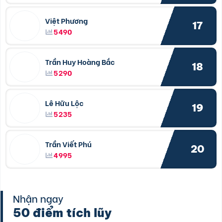
Việt Phương
17
5490
Trần Huy Hoàng Bắc
18
5290
Lê Hữu Lộc
19
5235
Trần Viết Phú
20
4995
Nhận ngay
50 điểm tích lũy