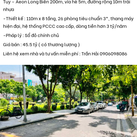
Tuy – Aeon Long Biên 200m, vỉa hè 5m, đường rộng 10m trải
nhựa
-Thiết kế : 110m x 8 tầng, 26 phòng tiêu chuẩn 3*, thang máy
hiện đại, hệ thống PCCC cao cấp, dòng tiền hơn 3 tỷ/năm
-Pháp lý : Sổ đỏ chính chủ
Giá bán : 45.5 tỷ ( có thương lượng )
Liên hệ xem nhà và tư vấn miễn phí : Trần Hải 0906098086