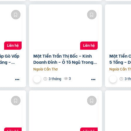
Liên hệ
Liên hệ
áp Gò Vấp
Mặt Tiền Trần Thị Bốc – Kinh
Mặt Tiền 
áng –
Doanh Đỉnh – Ô Tô Ngủ Trong
5 Tầng – 
ền 12M
Nhà
20Tr/Thá
Ngoài Cần Thơ
Ngoài Cần T
3
3 tháng
3 t