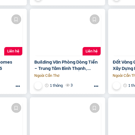
Liên hệ
Liên hệ
nhomes
Building Văn Phòng Dòng Tiền
Đất Vàng 
 5
– Trung Tâm Bình Thạnh,
Xây Dựng 
Tp.hcm Chỉ 100Tr/M2 Đất
12 Tầng
Ngoài Cần Thơ
Ngoài Cần T
3
1 tháng
1 t