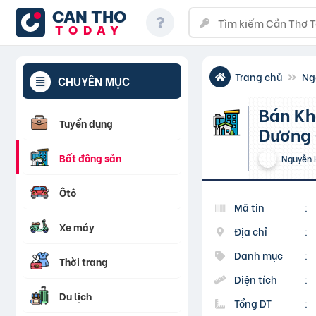
CAN THO
TODAY
Trang chủ
Ng
CHUYÊN MỤC
Bán Khách sạn 7 tầng 21 phòng trung tâm phố Hàn, gần
Tuyển dụng
Dương 
Bất động sản
Nguyễn 
Ôtô
Mã tin
:
Xe máy
Địa chỉ
:
Danh mục
:
Thời trang
Diện tích
:
Du lịch
Tổng DT
: