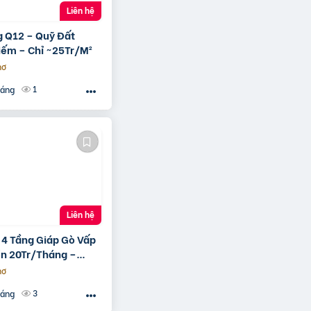
Liên hệ
 Q12 – Quỹ Đất
iếm – Chỉ ~25Tr/M²
hơ
1
háng
Liên hệ
 4 Tầng Giáp Gò Vấp
ền 20Tr/Tháng –
 Ra Mặt Tiền 12M
hơ
3
háng