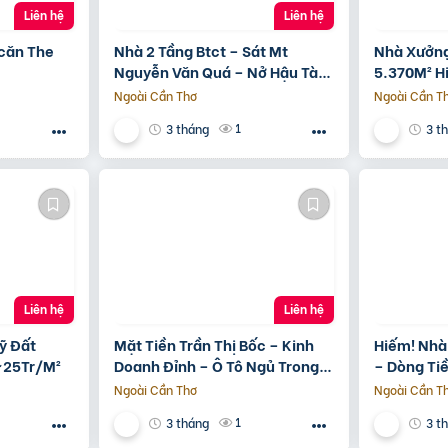
Liên hệ
Liên hệ
 căn The
Nhà 2 Tầng Btct – Sát Mt
Nhà Xưởng
Nguyễn Văn Quá – Nở Hậu Tài
5.370M² H
Lộc
Ngoài Cần Thơ
Ngoài Cần T
1
3 tháng
3 t
Liên hệ
Liên hệ
ỹ Đất
Mặt Tiền Trần Thị Bốc – Kinh
Hiếm! Nhà
~25Tr/M²
Doanh Đỉnh – Ô Tô Ngủ Trong
– Dòng Ti
Nhà
Tương Lai
Ngoài Cần Thơ
Ngoài Cần T
1
3 tháng
3 t