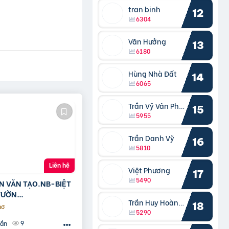
tran binh
12
6304
Văn Hưởng
13
6180
Hùng Nhà Đất
14
6065
Trần Vỹ Vân Phong
15
5955
Trần Danh Vỹ
16
5810
Liên hệ
Việt Phương
17
5490
N VĂN TẠO.NB-BIỆT
VƯỜN
Trần Huy Hoàng Bắc
x24M]-12.8 TỶ
18
hơ
5290
9
uần