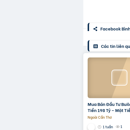
Facebook Bình 
Các tin liên q
Mua Bán Đầu Tư Buil
Tiền 198 Tỷ – Mặt T
3/2, Trung Tâm Quậ
Ngoài Cần Thơ
1
1 tuần