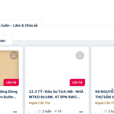
luận - Like & Chia sẻ
uan:
Liên hệ
Liên hệ
ding Dòng
13.3 TỶ-Đào Sư Tích.NB- NHÀ
58 NGUYỄ
iền Đường
MTKD 8x14M, 4T 5PN 8WC
THỰ SÂN 
n 10
FULL NỘI THẤT GỖ ĐỎ
260M2[11
Ngoài Cần Thơ
Ngoài Cần T
13
2 tuần
2 t