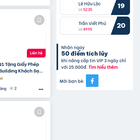
Lê Hữu Lộc
19
5235
Trần Viết Phú
20
4995
Nhận ngay
50 điểm tích lũy
Liên hệ
khi nâng cấp tin VIP 3 ngày chỉ
Q1 Tặng Giấy Phép
với 25.000đ.
Tìm hiểu thêm
Building Khách Sạn
hơ
Mời bạn bè:
2
háng