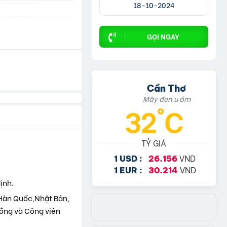
18-10-2024
GỌI NGAY
Cần Thơ
Mây đen u ám
32°C
TỶ GIÁ
VND
1 USD :
26.156
VND
1 EUR :
30.214
ịnh.
h Hàn Quốc,Nhật Bản,
ồng và Công viên