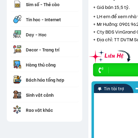
Sim số - Thẻ cào
+ Giá bán 15,5 tỷ.
+ LH em để xem nhà 
Tin học - Internet
+ Mr Hưởng: 0901 96
+ Cty BĐS VinGrand 
Dạy - Học
+ Địa chỉ: TT DVTM S
Decor - Trang trí
Hàng thủ công
Bách hóa tổng hợp
Tin tài trợ
Sinh vật cảnh
Rao vặt khác