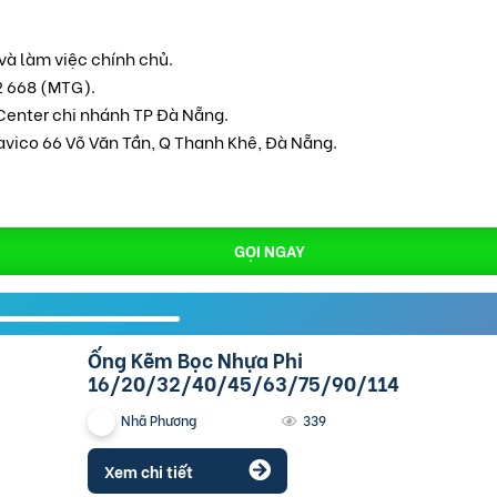
và làm việc chính chủ.
2 668 (MTG).
Center chi nhánh TP Đà Nẵng.
avico 66 Võ Văn Tần, Q Thanh Khê, Đà Nẵng.
GỌI NGAY
Ống Kẽm Bọc Nhựa Phi
16/20/32/40/45/63/75/90/114
Nhã Phương
339
Xem chi tiết