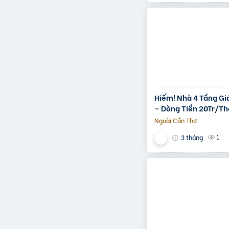
Hiếm! Nhà 4 Tầng Gi
– Dòng Tiền 20Tr/Th
Tương Lai Ra Mặt Ti
Ngoài Cần Thơ
1
3 tháng