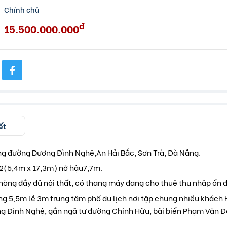
Chính chủ
đ
15.500.000.000
ết
ng đường Dương Đình Nghệ,An Hải Bắc, Sơn Trà, Đà Nẵng.
m2(5,4m x 17,3m) nở hậu7,7m.
phòng đầy đủ nội thất, có thang máy đang cho thuê thu nhập ổn đ
đường 5,5m lề 3m trung tâm phố du lịch nơi tập chung nhiều khác
g Đình Nghệ, gần ngã tư đường Chính Hữu, bãi biển Phạm Văn Đ