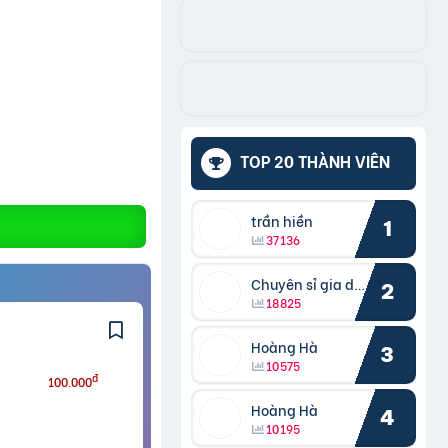
TOP 20 THÀNH VIÊN
trần hiền
1
37136
Chuyên sỉ gia dụng
2
18825
Hoàng Hà
3
10575
đ
100.000
Hoàng Hà
4
10195