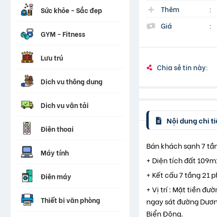
Thêm
:
Sức khỏe - Sắc đẹp
Giá
:
GYM - Fitness
Lưu trú
Chia sẻ tin này:
Dịch vụ thông dụng
Dịch vụ vận tải
Nội dung chi ti
Điện thoại
Bán khách sạnh 7 tầ
Máy tính
+ Diện tích đất 109
+ Kết cấu 7 tầng 21 
Điện máy
+ Vị trí : Mặt tiền 
Thiết bị văn phòng
ngay sát đường Dươn
Biển Đông.