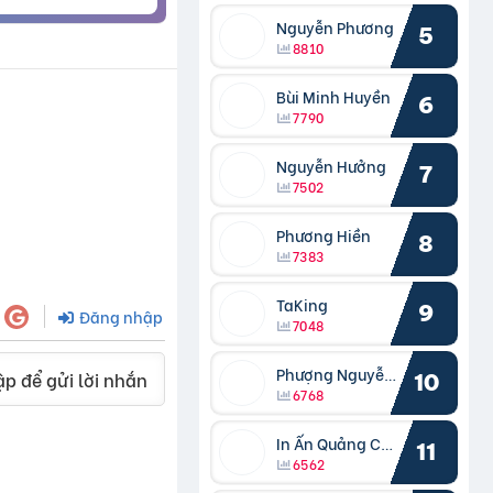
Nguyễn Phương
5
8810
Bùi Minh Huyền
6
7790
Nguyễn Hưởng
7
7502
Phương Hiền
8
7383
TaKing
9
Đăng nhập
7048
Phượng Nguyễn Phượng
p để gửi lời nhắn
10
6768
In Ấn Quảng Cáo Cần Thơ
11
6562