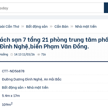
oài Cần Thơ
Bất động sản
Cần Bán
Nhà mặt tiền
Đình Nghệ,biển Phạm Văn Đồng.
Hưởng
14:13 11/03/26
716
CTT-ND56878
Đường Dương Đình Nghệ, An Hải Bắc
Bất động sản
>
Nhà mặt tiền
5.4m x 17m
2
109m