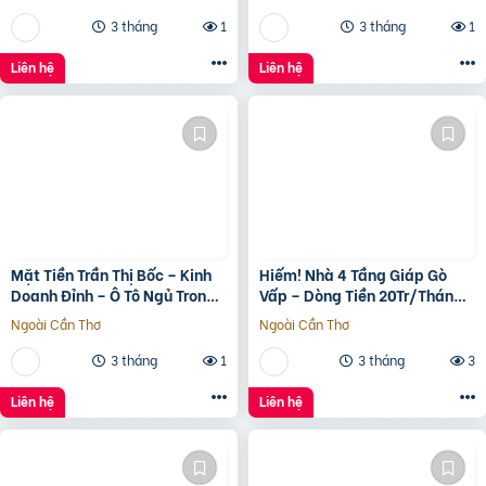
3 tháng
1
3 tháng
1
Liên hệ
Liên hệ
Mặt Tiền Trần Thị Bốc – Kinh
Hiếm! Nhà 4 Tầng Giáp Gò
Doanh Đỉnh – Ô Tô Ngủ Trong
Vấp – Dòng Tiền 20Tr/Tháng
Nhà
– Tương Lai Ra Mặt Tiền 12M
Ngoài Cần Thơ
Ngoài Cần Thơ
3 tháng
1
3 tháng
3
Liên hệ
Liên hệ