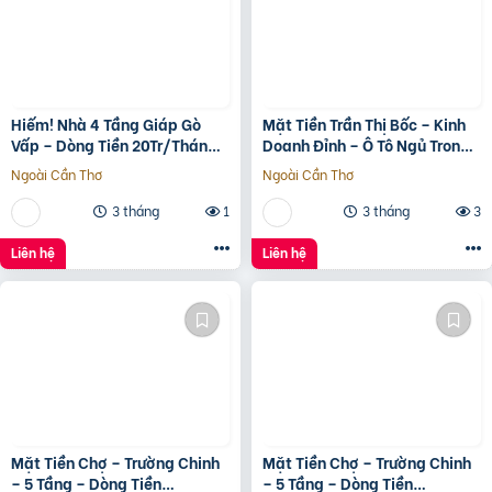
Hiếm! Nhà 4 Tầng Giáp Gò
Mặt Tiền Trần Thị Bốc – Kinh
Vấp – Dòng Tiền 20Tr/Tháng
Doanh Đỉnh – Ô Tô Ngủ Trong
– Tương Lai Ra Mặt Tiền 12M
Nhà
Ngoài Cần Thơ
Ngoài Cần Thơ
3 tháng
1
3 tháng
3
Liên hệ
Liên hệ
Mặt Tiền Chợ – Trường Chinh
Mặt Tiền Chợ – Trường Chinh
– 5 Tầng – Dòng Tiền
– 5 Tầng – Dòng Tiền