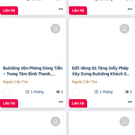
Liên hệ
Liên hệ
Building Văn Phòng Dòng Tiền
Đất Vàng Q1 Tặng Giấy Phép
– Trung Tâm Bình Thạnh,
Xây Dựng Building Khách Sạn
Tp.hcm Chỉ 100Tr/M2 Đất
12 Tầng
Ngoài Cần Thơ
Ngoài Cần Thơ
1 tháng
3
1 tháng
2
Liên hệ
Liên hệ