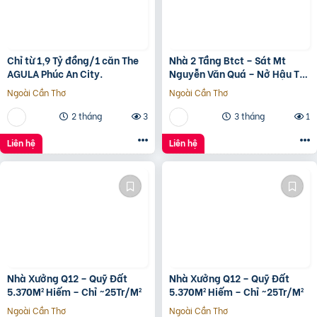
Chỉ từ 1,9 Tỷ đồng/1 căn The
Nhà 2 Tầng Btct – Sát Mt
AGULA Phúc An City.
Nguyễn Văn Quá – Nở Hậu Tài
Lộc
Ngoài Cần Thơ
Ngoài Cần Thơ
2 tháng
3
3 tháng
1
Liên hệ
Liên hệ
Nhà Xưởng Q12 – Quỹ Đất
Nhà Xưởng Q12 – Quỹ Đất
5.370M² Hiếm – Chỉ ~25Tr/M²
5.370M² Hiếm – Chỉ ~25Tr/M²
Ngoài Cần Thơ
Ngoài Cần Thơ