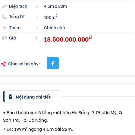
Diện tích
:
4.5m x 22m
Tổng DT
:
2
100m
Thêm
:
Chính chủ
đ
18.500.000.000
Giá
:
Chia sẻ tin này:
Nội dung chi tiết
+ Bán khách sạn 6 tầng mặt tiền Hà Bổng, P. Phước Mỹ, Q.
Sơn Trà, Tp. Đà Nẵng.
+ DT: 199m² ngang 4.5m dài 22m.