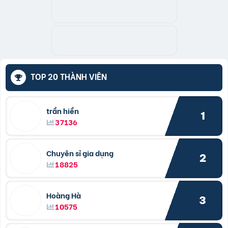
TOP 20 THÀNH VIÊN
trần hiền
1
37136
Chuyên sỉ gia dụng
2
18825
Hoàng Hà
3
10575