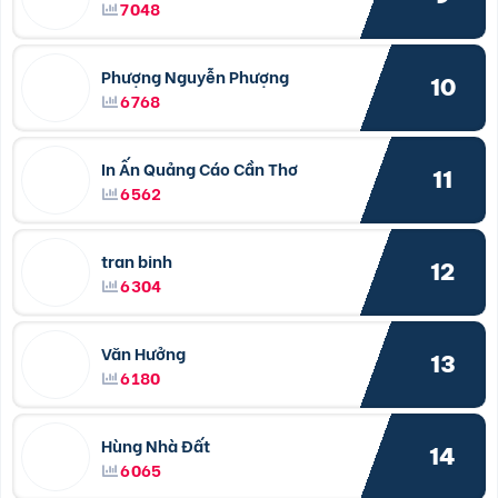
7048
Phượng Nguyễn Phượng
10
6768
In Ấn Quảng Cáo Cần Thơ
11
6562
tran binh
12
6304
Văn Hưởng
13
6180
Hùng Nhà Đất
14
6065