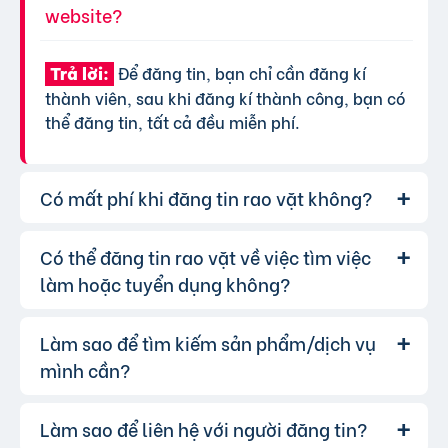
website?
Để đăng tin, bạn chỉ cần đăng kí
Trả lời:
thành viên, sau khi đăng kí thành công, bạn có
thể đăng tin, tất cả đều miễn phí.
Có mất phí khi đăng tin rao vặt không?
Có thể đăng tin rao vặt về việc tìm việc
Chúng tôi cung cấp gói đăng tin miễn
Trả lời:
phí cơ bản cho tất cả người dùng. Tuy nhiên, để
làm hoặc tuyển dụng không?
tăng hiệu quả quảng cáo và được ưu tiên hiển
thị, bạn có thể lựa chọn các gói dịch vụ nâng
Làm sao để tìm kiếm sản phẩm/dịch vụ
Hoàn toàn có thể. Website của chúng
Trả lời:
cấp với chi phí hợp lý, xem thêm
phí dịch vụ tin
tôi hỗ trợ đăng tin tuyển dụng và tìm việc làm.
mình cần?
VIP
.
Bạn chỉ cần chọn đúng chuyên mục và điền đầy
đủ thông tin.
Làm sao để liên hệ với người đăng tin?
Bạn có thể sử dụng công cụ tìm kiếm
Trả lời: