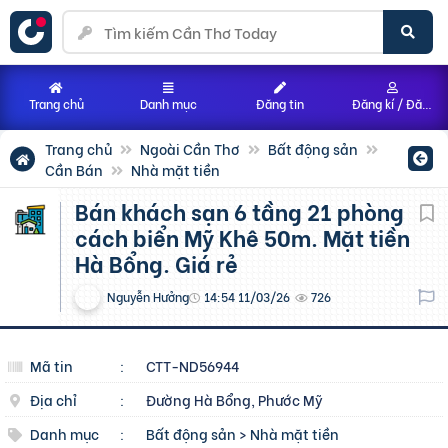
Trang chủ
Danh mục
Đăng tin
Đăng kí / Đăng nhập
Trang chủ
Ngoài Cần Thơ
Bất động sản
Cần Bán
Nhà mặt tiền
Bán khách sạn 6 tầng 21 phòng
cách biển Mỹ Khê 50m. Mặt tiền
Hà Bổng. Giá rẻ
Nguyễn Hưởng
14:54 11/03/26
726
Mã tin
:
CTT-ND56944
Địa chỉ
:
Đường Hà Bổng, Phước Mỹ
Danh mục
:
Bất động sản
>
Nhà mặt tiền