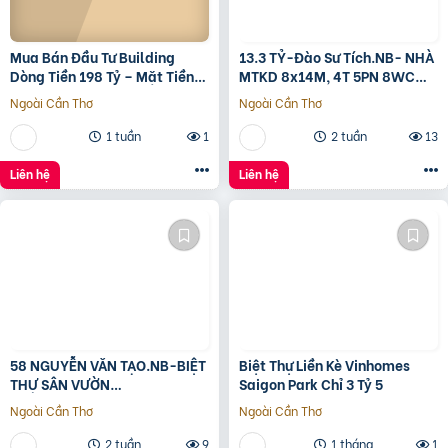
Mua Bán Đầu Tư Building
13.3 TỶ-Đào Sư Tích.NB- NHÀ
Dòng Tiền 198 Tỷ – Mặt Tiền
MTKD 8x14M, 4T 5PN 8WC
Đường 3/2, Trung Tâm Quận
FULL NỘI THẤT GỖ ĐỎ
Ngoài Cần Thơ
Ngoài Cần Thơ
10
1 tuần
1
2 tuần
13
Liên hệ
Liên hệ
58 NGUYỄN VĂN TẠO.NB-BIỆT
Biệt Thự Liền Kè Vinhomes
THỰ SÂN VƯỜN
Saigon Park Chỉ 3 Tỷ 5
260M2[11x24M]-12.8 TỶ
Ngoài Cần Thơ
Ngoài Cần Thơ
2 tuần
9
1 tháng
1