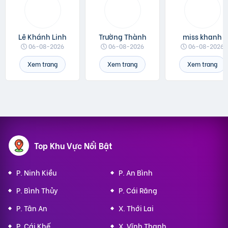
Lê Khánh Linh
Trường Thành
miss khanh
06-08-2026
06-08-2026
06-08-2026
Xem trang
Xem trang
Xem trang
Top Khu Vực Nổi Bật
P. Ninh Kiều
P. An Bình
P. Bình Thủy
P. Cái Răng
P. Tân An
X. Thới Lai
P. Cái Khế
X. Vĩnh Thạnh