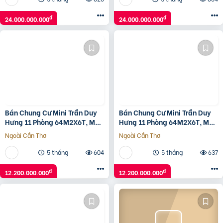
đ
đ
24.000.000.000
24.000.000.000
Bán Chung Cư Mini Trần Duy
Bán Chung Cư Mini Trần Duy
Hưng 11 Phòng 64M2X6T, Mặt
Hưng 11 Phòng 64M2X6T, Mặt
Tiền 6.7 Tỷ, 12,2 Tỷ
Tiền 6.7 Tỷ, 12,2 Tỷ
Ngoài Cần Thơ
Ngoài Cần Thơ
5 tháng
604
5 tháng
637
đ
đ
12.200.000.000
12.200.000.000