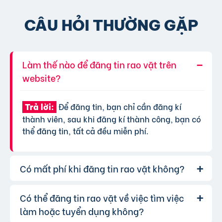
CÂU HỎI THƯỜNG GẶP
Làm thế nào để đăng tin rao vặt trên
website?
Để đăng tin, bạn chỉ cần đăng kí
Trả lời:
thành viên, sau khi đăng kí thành công, bạn có
thể đăng tin, tất cả đều miễn phí.
Có mất phí khi đăng tin rao vặt không?
Có thể đăng tin rao vặt về việc tìm việc
Chúng tôi cung cấp gói đăng tin miễn
Trả lời:
phí cơ bản cho tất cả người dùng. Tuy nhiên, để
làm hoặc tuyển dụng không?
tăng hiệu quả quảng cáo và được ưu tiên hiển