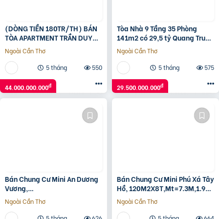
(DÒNG TIỀN 180TR/TH) BÁN
Tòa Nhà 9 Tầng 35 Phòng
TÒA APARTMENT TRẦN DUY
141m2 có 29,5 tỷ Quang Trung
HƯNG – 158M² x 8T – MT 8M –
Gò Vấp Hồ Chí Minh
Ngoài Cần Thơ
Ngoài Cần Thơ
GIÁ 44 TỶ
5 tháng
550
5 tháng
575
đ
đ
44.000.000.000
29.500.000.000
Bán Chung Cư Mini An Dương
Bán Chung Cư Mini Phú Xá Tây
Vương,
Hồ, 120M2X8T,Mt=7.3M,1.9
120M2X8T,Mt=7.3M,1.9
Tỷ/Năm, 20M Ô Tô, 24 Tỷ
Ngoài Cần Thơ
Ngoài Cần Thơ
Tỷ/Năm, 20M Ô Tô, 24 Tỷ
5 tháng
626
5 tháng
664