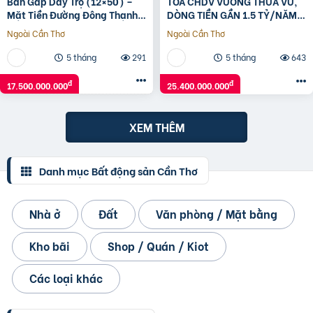
Bán Gấp Dãy Trọ (12×50) –
TÒA CHDV VƯƠNG THỪA VŨ,
Mặt Tiền Đường Đông Thạnh,
DÒNG TIỀN GẦN 1.5 TỶ/NĂM,
Hóc Môn Giá Rẻ
PHÂN LÔ Ô TÔ, 87M x 7T, 25.4
Ngoài Cần Thơ
Ngoài Cần Thơ
TỶ
5 tháng
291
5 tháng
643
đ
đ
17.500.000.000
25.400.000.000
XEM THÊM
Danh mục Bất động sản Cần Thơ
Nhà ở
Đất
Văn phòng / Mặt bằng
Kho bãi
Shop / Quán / Kiot
Các loại khác