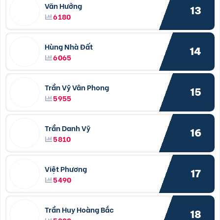
Văn Hưởng
13
6180
Hùng Nhà Đất
14
6065
Trần Vỹ Vân Phong
15
5955
Trần Danh Vỹ
16
5810
Việt Phương
17
5490
Trần Huy Hoàng Bắc
18