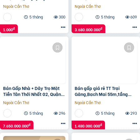
Đất Dịch Vụ Tổ 5, Mê Linh – Hà
Ngoài Cần Thơ
Ngoài Cần Thơ
Nội
5 tháng
300
5 tháng
609
đ
đ
1.000
3.680.000.000
Bán Gấp Nhà + Dãy Trọ Mặt
Bán gấp giá rẻ TT Trại
Tiền Tân Thới Nhất 02, Quận
Găng,Bạch Mai 55m,tầng
12 – Giảm Sốc 7.65 Tỷ‼️
3,mặt tiền 4m,1.48 tỷ Hai Bà
Ngoài Cần Thơ
Ngoài Cần Thơ
Trưng.
5 tháng
296
5 tháng
293
đ
đ
7.650.000.000
1.480.000.000