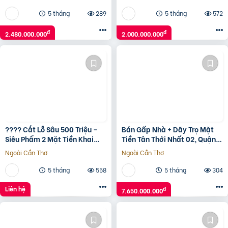
5 tháng
289
5 tháng
572
đ
đ
2.480.000.000
2.000.000.000
???? Cắt Lỗ Sâu 500 Triệu –
Bán Gấp Nhà + Dãy Trọ Mặt
Siêu Phẩm 2 Mặt Tiền Khai
Tiền Tân Thới Nhất 02, Quận
Thác Dòng Tiền Trên 20
12 – Giảm Sốc 7.65 Tỷ‼️
Ngoài Cần Thơ
Ngoài Cần Thơ
Triệu/Tháng
5 tháng
558
5 tháng
304
Liên hệ
đ
7.650.000.000