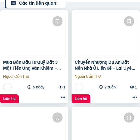
Các tin liên quan:
Mua Bán Đầu Tư Quỹ Đất 3
Chuyển Nhượng Dự Án Đất
Mặt Tiền Ung Văn Khiêm –
Nền Nhà Ở Liền Kề – Lai Uyên,
2.122M²
Bầu Bàng, Bình Dương
Ngoài Cần Thơ
Ngoài Cần Thơ
6 ngày
1
2 tuần
1
Liên hệ
Liên hệ