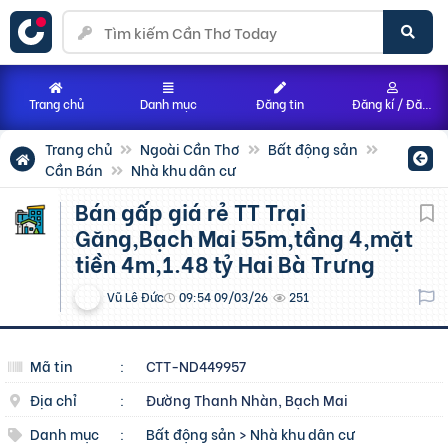
Trang chủ
Danh mục
Đăng tin
Đăng kí / Đăng nhập
Trang chủ
Ngoài Cần Thơ
Bất động sản
Cần Bán
Nhà khu dân cư
Bán gấp giá rẻ TT Trại
Găng,Bạch Mai 55m,tầng 4,mặt
tiền 4m,1.48 tỷ Hai Bà Trưng
Vũ Lê Đức
09:54 09/03/26
251
Mã tin
:
CTT-ND449957
Địa chỉ
:
Đường Thanh Nhàn, Bạch Mai
Danh mục
:
Bất động sản
>
Nhà khu dân cư