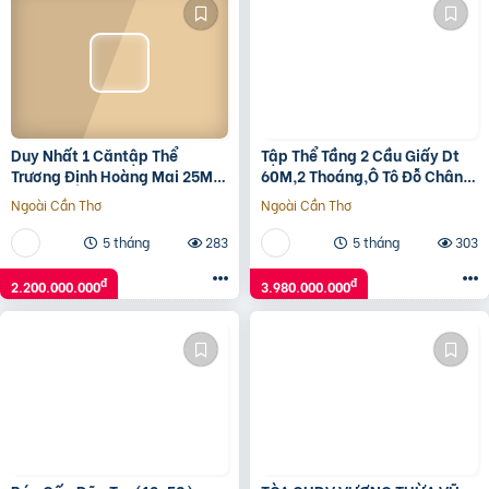
Duy Nhất 1 Căntập Thể
Tập Thể Tầng 2 Cầu Giấy Dt
Trương Định Hoàng Mai 25M
60M,2 Thoáng,Ô Tô Đỗ Chân
Tầng 1 Full Nội Thất Ở Ngay
Tòa Giá 3,980 Tỷ
Ngoài Cần Thơ
Ngoài Cần Thơ
Nhỉnh 2 Tỷ Lh
5 tháng
283
5 tháng
303
đ
đ
2.200.000.000
3.980.000.000