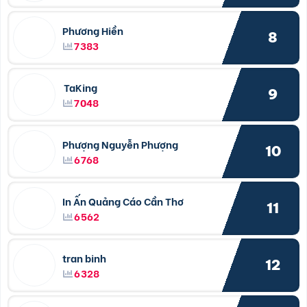
Phương Hiền
8
7383
TaKing
9
7048
Phượng Nguyễn Phượng
10
6768
In Ấn Quảng Cáo Cần Thơ
11
6562
tran binh
12
6328