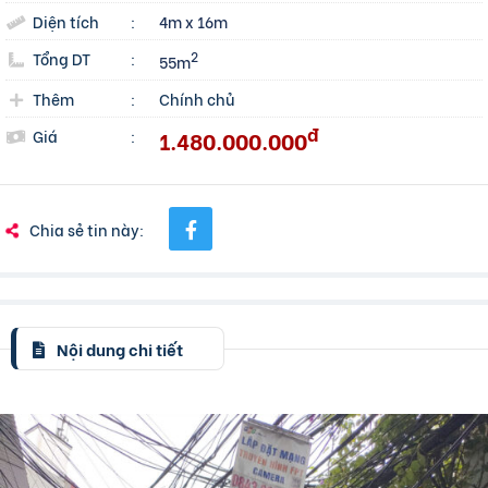
Diện tích
:
4m x 16m
Tổng DT
:
2
55m
Thêm
:
Chính chủ
đ
1.480.000.000
Giá
:
Chia sẻ tin này:
Nội dung chi tiết