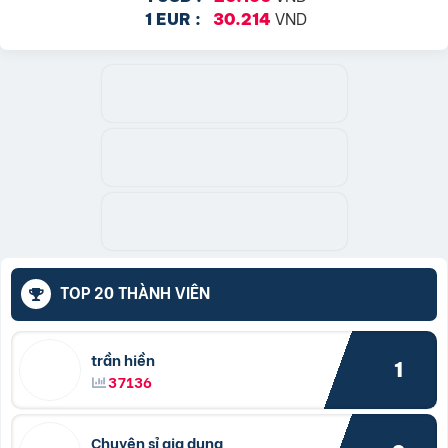
VND
1 EUR :
30.214
TOP 20 THÀNH VIÊN
trần hiền
1
37136
Chuyên sỉ gia dụng