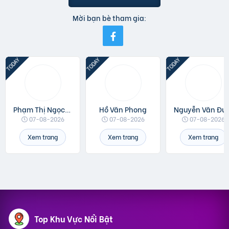
Mời bạn bè tham gia:
Phạm Thị Ngọc Linh
Hồ Văn Phong
Nguyễn 
07-08-2026
07-08-2026
07-08-2026
Xem trang
Xem trang
Xem trang
Top Khu Vực Nổi Bật