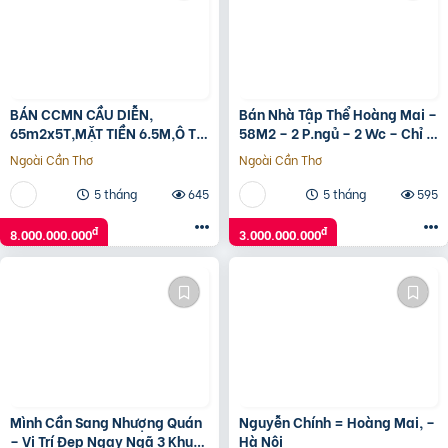
BÁN CCMN CẦU DIỄN,
Bán Nhà Tập Thể Hoàng Mai –
65m2x5T,MẶT TIỀN 6.5M,Ô TÔ
58M2 – 2 P.ngủ – 2 Wc – Chỉ 3
VÀO NHÀ, 15M Ô TÔ TRÁNH, 8
Tỷ Hơn – Sổ Đỏ Chính Chủ
Ngoài Cần Thơ
Ngoài Cần Thơ
TỶ
5 tháng
645
5 tháng
595
đ
đ
8.000.000.000
3.000.000.000
Mình Cần Sang Nhượng Quán
Nguyễn Chính = Hoàng Mai, –
– Vị Trí Đẹp Ngay Ngã 3 Khu
Hà Nội