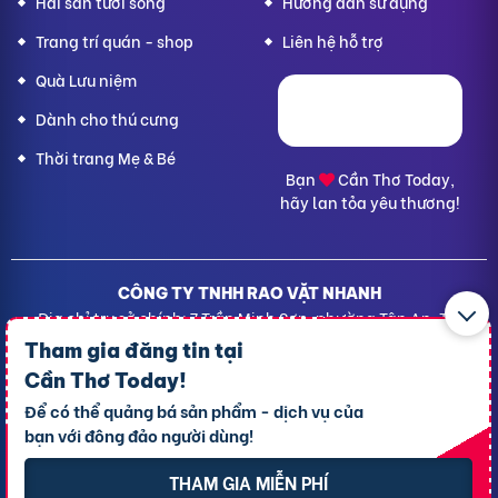
Hải sản tươi sống
Hướng dẫn sử dụng
Trang trí quán - shop
Liên hệ hỗ trợ
Quà Lưu niệm
Dành cho thú cưng
Thời trang Mẹ & Bé
Bạn
Cần Thơ Today,
hãy lan tỏa yêu thương!
CÔNG TY TNHH RAO VẶT NHANH
Địa chỉ trụ sở chính: 7 Trần Minh Sơn, phường Tân An, TP.
Cần Thơ
Tham gia đăng tin tại
Giấy CNĐKDN: 1801717351 – Ngày cấp: 24/01/2022 - Cơ
Cần Thơ Today
!
quan cấp: Phòng Đăng ký kinh doanh – Sở kế hoạch và
Để có thể quảng bá sản phẩm - dịch vụ của
Đầu tư TP. Cần Thơ
bạn với đông đảo người dùng!
Liên hệ hỗ trợ
- Hotline:
09190.09290
Điều khoản
-
Quy chế hoạt động
THAM GIA MIỄN PHÍ
Chính sách giải quyết khiếu nại