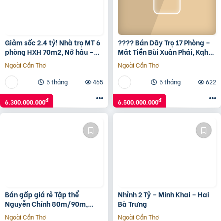
Giảm sốc 2.4 tỷ! Nhà trọ MT 6
???? Bán Dãy Trọ 17 Phòng –
phòng HXH 70m2, Nở hậu –
Mặt Tiền Bùi Xuân Phái, Kqh
Đỗ Tấn Phong PN
Vịnh Mộc – Ngay Chợ Thôn 1,
Ngoài Cần Thơ
Ngoài Cần Thơ
Thủy Dương ????
5 tháng
465
5 tháng
622
đ
đ
6.300.000.000
6.500.000.000
Bán gấp giá rẻ Tập thể
Nhỉnh 2 Tỷ – Minh Khai – Hai
Nguyễn Chính 80m/90m,
Bà Trưng
tầng 2, 2.48 tỷ Hoàng Mai.
Ngoài Cần Thơ
Ngoài Cần Thơ