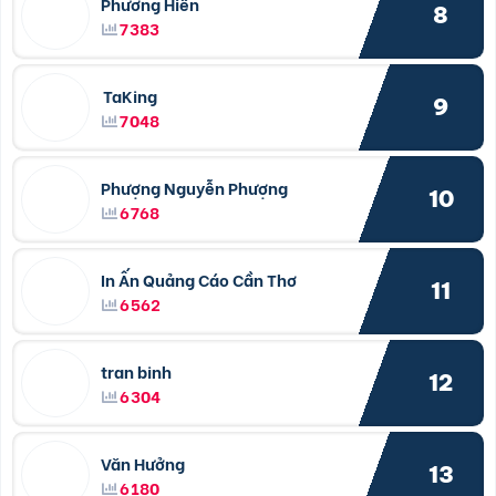
Phương Hiền
8
7383
TaKing
9
7048
Phượng Nguyễn Phượng
10
6768
In Ấn Quảng Cáo Cần Thơ
11
6562
tran binh
12
6304
Văn Hưởng
13
6180