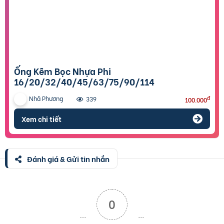
Ống Kẽm Bọc Nhựa Phi
16/20/32/40/45/63/75/90/114
Nhã Phương
đ
339
100.000
Xem chi tiết
Đánh giá & Gửi tin nhắn
0