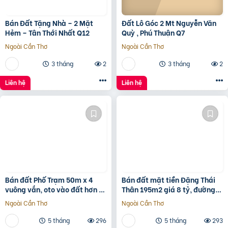
Bán Đất Tặng Nhà – 2 Mặt
Đất Lô Góc 2 Mt Nguyễn Văn
Hẻm – Tân Thới Nhất Q12
Quỳ , Phú Thuận Q7
Ngoài Cần Thơ
Ngoài Cần Thơ
3 tháng
2
3 tháng
2
Liên hệ
Liên hệ
Bán đất Phố Trạm 50m x 4
Bán đất mặt tiền Đặng Thái
vuông vắn, oto vào đất hơn 9
Thân 195m2 giá 8 tỷ, đường
tỷ TL. LH 0936123469
7m5, sổ sẵn chính chủ
Ngoài Cần Thơ
Ngoài Cần Thơ
5 tháng
296
5 tháng
293