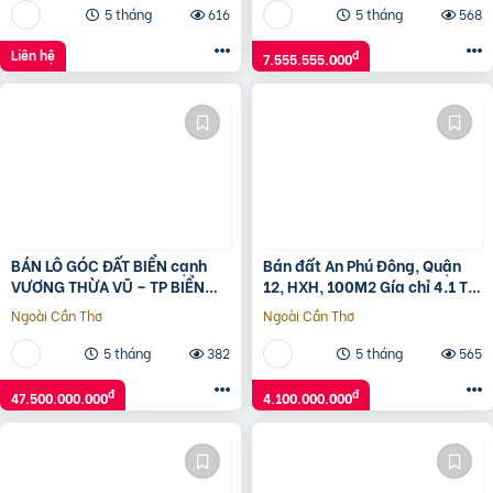
5 tháng
616
5 tháng
568
Liên hệ
đ
7.555.555.000
BÁN LÔ GÓC ĐẤT BIỂN cạnh
Bán đất An Phú Đông, Quận
VƯƠNG THỪA VŨ – TP BIỂN
12, HXH, 100M2 Gía chỉ 4.1 Tỷ
MIAMI CHÂU Á
TL
Ngoài Cần Thơ
Ngoài Cần Thơ
5 tháng
382
5 tháng
565
đ
đ
47.500.000.000
4.100.000.000