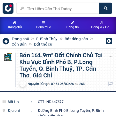
Trang chủ
Danh mục
Đăng tin
Đăng kí / Đăng nhập
Trang chủ
P. Bình Thủy
Bất động sản
Cần Bán
Đất thổ cư
Bán 161,9m² Đất Chính Chủ Tại
Khu Vực Bình Phó B, P.Long
Tuyền, Q. Bình Thuỷ, TP. Cần
Thơ. Giá Chỉ
Nguyễn Dũng
09:51 05/03/26
265
Mã tin
:
CTT-ND447677
Địa chỉ
:
Đường Bình Phó B, Long Tuyền, P. Bình
Thủy, Cần Thơ