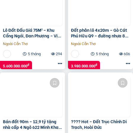
Lô Đất Đấu Giá 75M² – Khu
Đất phân lô 4x20m – Gò Cát
Cổng Ngói, Đan Phượng – Vị
Phú Hữu Q9 – đường nhựa 8m
Trí Siêu Đẹp, Giá Tốt!
có vỉa hè – giá 3,98 tỷ
Ngoài Cần Thơ
Ngoài Cần Thơ
5 tháng
294
5 tháng
606
đ
đ
5.600.000.000
3.980.000.000
Bán đất 90m – 12,9 tỷ tặng
???? Hot – Đất Trục Chính Di
nhà cấp 4 Ngõ 622 Minh Khai
Trạch, Hoài Đức
to như Phố ô tô vào nhà.