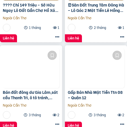
???? Chỉ 149 Triệu – Sở Hữu
⏰️Săn Đất Trung Tâm Đông Hà
Ngay Lô Đất Gần Chợ Hồ Xá,
– Lô Góc 2 Mặt Tiền Lê Hồng
Cơ Hội Đầu Tư Giá Rẻ Hiếm
Phong, Giá Chỉ 1 Tỷ 5Xx ????
Ngoài Cần Thơ
Ngoài Cần Thơ
Có! ???? Vị trí:
1 tháng
1
2 tháng
1
Liên hệ
Liên hệ
Bán đất đông dư Gia Lâm,sát
Gấp Bán Nhà Mặt Tiền Ttn 08
cầu Thanh Trì, ô tô tránh,
– Quận 12
60m, MT4m, 7 tỷ
Ngoài Cần Thơ
Ngoài Cần Thơ
3 tháng
2
3 tháng
2
Liên hệ
Liên hệ