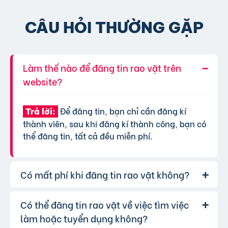
CÂU HỎI THƯỜNG GẶP
Làm thế nào để đăng tin rao vặt trên
website?
Để đăng tin, bạn chỉ cần đăng kí
Trả lời:
thành viên, sau khi đăng kí thành công, bạn có
thể đăng tin, tất cả đều miễn phí.
Có mất phí khi đăng tin rao vặt không?
Có thể đăng tin rao vặt về việc tìm việc
Chúng tôi cung cấp gói đăng tin miễn
Trả lời:
phí cơ bản cho tất cả người dùng. Tuy nhiên, để
làm hoặc tuyển dụng không?