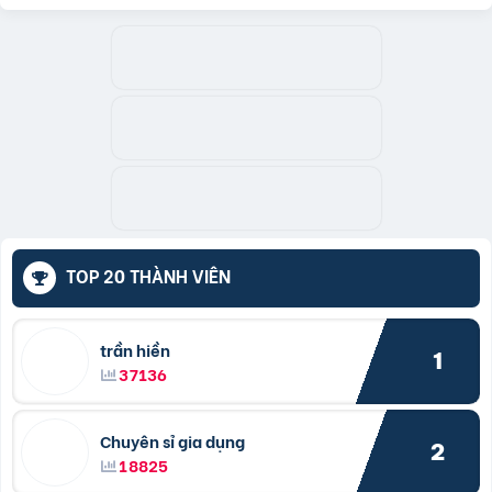
TOP 20 THÀNH VIÊN
trần hiền
1
37136
Chuyên sỉ gia dụng
2
18825