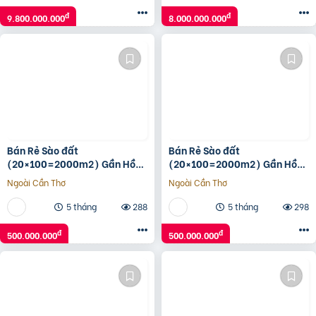
đ
đ
9.800.000.000
8.000.000.000
Bán Rẻ Sào đất
Bán Rẻ Sào đất
(20×100=2000m2) Gần Hồ
(20×100=2000m2) Gần Hồ
Du Lịch Thanh An, Dân Cư
Du Lịch Thanh An, Dân Cư
Ngoài Cần Thơ
Ngoài Cần Thơ
đông, Thuận Tiện Buôn Bán,
đông, Thuận Tiện Buôn Bán,
500tr
500tr
5 tháng
288
5 tháng
298
đ
đ
500.000.000
500.000.000