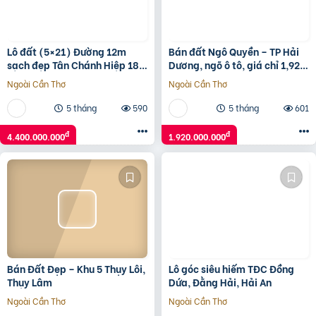
Lô đất (5×21) Đường 12m
Bán đất Ngô Quyền – TP Hải
sạch đẹp Tân Chánh Hiệp 18,
Dương, ngõ ô tô, giá chỉ 1,92
Quận 12, giá rẻ 4.4 tỷ
tỷ cực tiềm năng
Ngoài Cần Thơ
Ngoài Cần Thơ
5 tháng
590
5 tháng
601
đ
đ
4.400.000.000
1.920.000.000
Bán Đất Đẹp – Khu 5 Thụy Lôi,
Lô góc siêu hiếm TĐC Đồng
Thụy Lâm
Dứa, Đằng Hải, Hải An
Ngoài Cần Thơ
Ngoài Cần Thơ