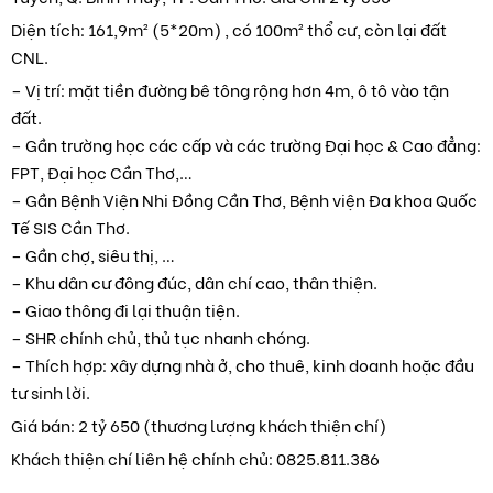
Diện tích: 161,9m² (5*20m) , có 100m² thổ cư, còn lại đất
CNL.
– Vị trí: mặt tiền đường bê tông rộng hơn 4m, ô tô vào tận
đất.
– Gần trường học các cấp và các trường Đại học & Cao đẳng:
FPT, Đại học Cần Thơ,…
– Gần Bệnh Viện Nhi Đồng Cần Thơ, Bệnh viện Đa khoa Quốc
Tế SIS Cần Thơ.
– Gần chợ, siêu thị, …
– Khu dân cư đông đúc, dân chí cao, thân thiện.
– Giao thông đi lại thuận tiện.
– SHR chính chủ, thủ tục nhanh chóng.
– Thích hợp: xây dựng nhà ở, cho thuê, kinh doanh hoặc đầu
tư sinh lời.
Giá bán: 2 tỷ 650 (thương lượng khách thiện chí)
Khách thiện chí liên hệ chính chủ: 0825.811.386