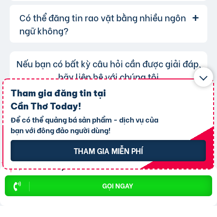
đề hoặc nội dung tin rao vặt sau khi đăng, bạn
Sử dụng các gói dịch vụ nâng cấp để tăng
cũng có thể thay đổi danh mục cho phù hợp,
Có thể đăng tin rao vặt bằng nhiều ngôn
Lượt xem của tin đăng được đo lường
Trả lời:
khả năng hiển thị.
bạn chỉ không thể chuyển tin đăng sang
thông qua lượt nhấp và truy cập trực tiếp, có
ngữ không?
chuyên mục khác mà cần đăng tin mới.
nghĩa là khi người dùng nhấp vào tin đăng dưới
hình thức xem nhanh hoặc truy cập trực tiếp
Không, trang web chỉ chấp nhận các
Trả lời:
Nếu bạn có bất kỳ câu hỏi cần được giải đáp,
bài đăng.
tin đăng sử dụng tiếng Việt có dấu.
hãy liên hệ với chúng tôi
Tham gia đăng tin tại
GỬI CÂU HỎI
Cần Thơ Today
!
Để có thể quảng bá sản phẩm - dịch vụ của
bạn với đông đảo người dùng!
THAM GIA MIỄN PHÍ
Chào mừng
THÀNH VIÊN MỚI
GỌI NGAY
THAM GIA NGAY