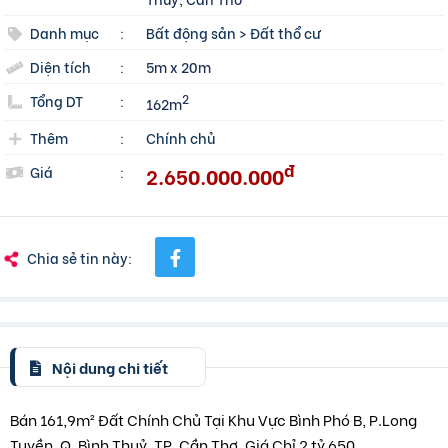
Danh mục
:
Bất động sản
>
Đất thổ cư
Diện tích
:
5m x 20m
Tổng DT
:
2
162m
Thêm
:
Chính chủ
đ
2.650.000.000
Giá
:
Chia sẻ tin này:
Nội dung chi tiết
Bán 161,9m² Đất Chính Chủ Tại Khu Vực Bình Phó B, P.Long
Tuyền, Q. Bình Thuỷ, TP. Cần Thơ. Giá Chỉ 2 tỷ 650