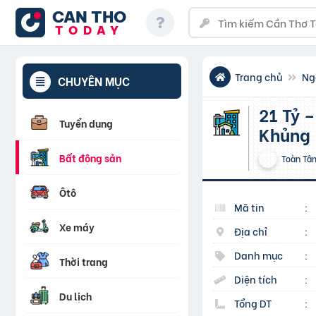
CAN THO
TODAY
Trang chủ
Ng
CHUYÊN MỤC
21 Tỷ – 5.7×30 – Mặt Tiền Gần Kha Vạn Cân – Ngang
Tuyển dụng
Khủng –
Bất động sản
Toàn Tâ
Ôtô
Mã tin
:
Xe máy
Địa chỉ
:
Danh mục
:
Thời trang
Diện tích
:
Du lịch
Tổng DT
: