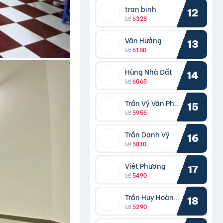
tran binh
12
6328
Văn Hưởng
13
6180
Hùng Nhà Đất
14
6065
Trần Vỹ Vân Phong
15
5955
Trần Danh Vỹ
16
5810
Việt Phương
17
5490
Trần Huy Hoàng Bắc
18
5290