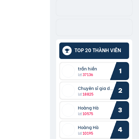
TOP 20 THÀNH VIÊN
trần hiền
1
37136
Chuyên sỉ gia dụng
2
18825
Hoàng Hà
3
10575
Hoàng Hà
4
10195