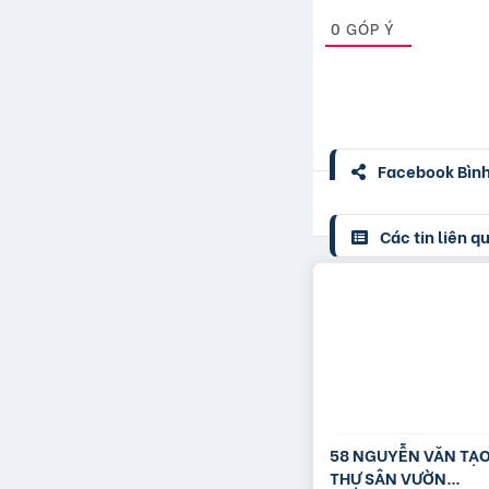
0
GÓP Ý
Facebook Bình 
Các tin liên q
58 NGUYỄN VĂN TẠO
THỰ SÂN VƯỜN