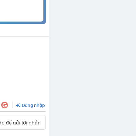
Đăng nhập
p để gửi lời nhắn