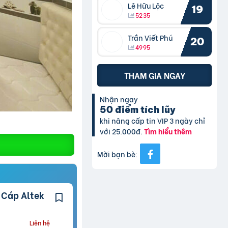
Lê Hữu Lộc
19
5235
Trần Viết Phú
20
4995
THAM GIA NGAY
Nhận ngay
50 điểm tích lũy
khi nâng cấp tin VIP 3 ngày chỉ
với 25.000đ.
Tìm hiểu thêm
Mời bạn bè:
Liên hệ