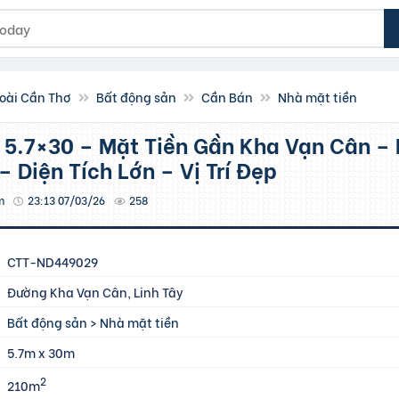
oài Cần Thơ
Bất động sản
Cần Bán
Nhà mặt tiền
 Diện Tích Lớn – Vị Trí Đẹp
m
23:13 07/03/26
258
CTT-ND449029
Đường Kha Vạn Cân, Linh Tây
Bất động sản
>
Nhà mặt tiền
5.7m x 30m
2
210m