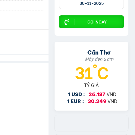
30-11-2025
GỌI NGAY
Cần Thơ
Mây đen u ám
31°C
TỶ GIÁ
VND
1 USD :
26.187
VND
1 EUR :
30.249