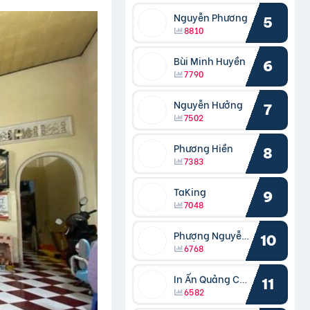
Nguyễn Phương
5
8810
Bùi Minh Huyền
6
7790
Nguyễn Hưởng
7
7502
Phương Hiền
8
7383
TaKing
9
7048
Phượng Nguyễn Phượng
10
6768
In Ấn Quảng Cáo Cần Thơ
11
6582