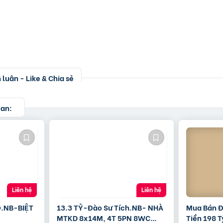
luận - Like & Chia sẻ
uan:
Liên hệ
Liên hệ
.NB-BIỆT
13.3 TỶ-Đào Sư Tích.NB- NHÀ
Mua Bán Đ
MTKD 8x14M, 4T 5PN 8WC
Tiền 198 T