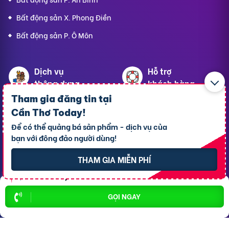
Bất động sản X. Phong Điền
Bất động sản P. Ô Môn
Dịch vụ
Hỗ trợ
thông dụng
khách hàng
Tham gia đăng tin tại
Cho thuê xe ôtô
Giới thiệu
Cần Thơ Today
!
Để có thể quảng bá sản phẩm - dịch vụ của
Cho thuê phòng trọ
Thông báo
bạn với đông đảo người dùng!
Xe tải chở thuê
Bảng giá dịch vụ
THAM GIA MIỄN PHÍ
Homestay
Blog
Hải sản tươi sống
Hướng dẫn sử dụng
GỌI NGAY
Trang trí quán - shop
Liên hệ hỗ trợ
Quà Lưu niệm