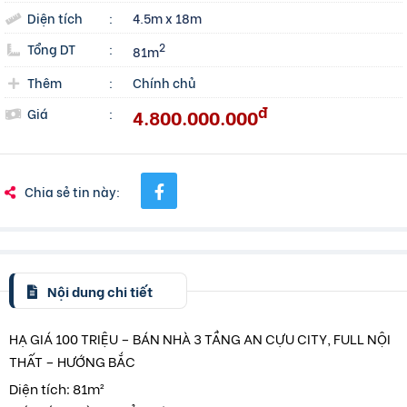
Diện tích
:
4.5m x 18m
Tổng DT
:
2
81m
Thêm
:
Chính chủ
đ
4.800.000.000
Giá
:
Chia sẻ tin này:
Nội dung chi tiết
HẠ GIÁ 100 TRIỆU – BÁN NHÀ 3 TẦNG AN CỰU CITY, FULL NỘI
THẤT – HƯỚNG BẮC
Diện tích: 81m²