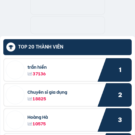
TOP 20 THÀNH VIÊN
trần hiền
1
37136
Chuyên sỉ gia dụng
2
18825
Hoàng Hà
3
10575