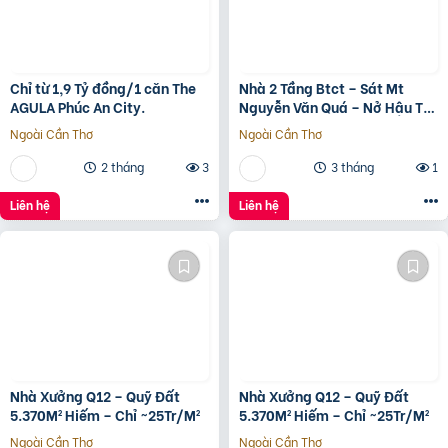
Chỉ từ 1,9 Tỷ đồng/1 căn The
Nhà 2 Tầng Btct – Sát Mt
AGULA Phúc An City.
Nguyễn Văn Quá – Nở Hậu Tài
Lộc
Ngoài Cần Thơ
Ngoài Cần Thơ
2 tháng
3
3 tháng
1
Liên hệ
Liên hệ
Nhà Xưởng Q12 – Quỹ Đất
Nhà Xưởng Q12 – Quỹ Đất
5.370M² Hiếm – Chỉ ~25Tr/M²
5.370M² Hiếm – Chỉ ~25Tr/M²
Ngoài Cần Thơ
Ngoài Cần Thơ