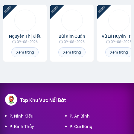
Nguyễn Thị Kiều
Bùi Kim Quân
Vũ Lê Huyền
09-08-2026
09-08-2026
09-08-2026
Xem trang
Xem trang
Xem trang
Top Khu Vực Nổi Bật
P. Ninh Kiều
P. An Bình
P. Bình Thủy
P. Cái Răng