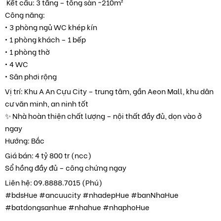
️ Kết cấu: 3 tầng – tổng sàn ~210m²
Công năng:
• 3 phòng ngủ WC khép kín
• 1 phòng khách – 1 bếp
• 1 phòng thờ
• 4 WC
• Sân phơi rộng
Vị trí: Khu A An Cựu City – trung tâm, gần Aeon Mall, khu dân
cư văn minh, an ninh tốt
✨ Nhà hoàn thiện chất lượng – nội thất đầy đủ, dọn vào ở
ngay
Hướng: Bắc
Giá bán: 4 tỷ 800 tr (ncc)
Sổ hồng đầy đủ – công chứng ngay
Liên hệ: 09.8888.7015 (Phú)
#bdsHue #ancuucity #nhadepHue #banNhaHue
#batdongsanhue #nhahue #nhaphoHue