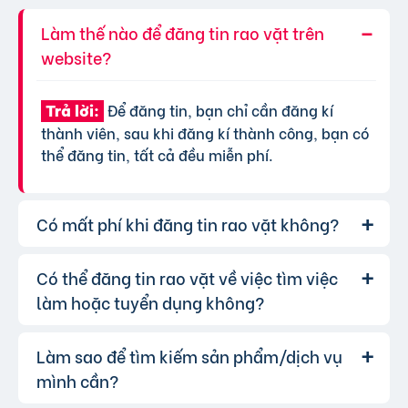
Làm thế nào để đăng tin rao vặt trên
website?
Để đăng tin, bạn chỉ cần đăng kí
Trả lời:
thành viên, sau khi đăng kí thành công, bạn có
thể đăng tin, tất cả đều miễn phí.
Có mất phí khi đăng tin rao vặt không?
Có thể đăng tin rao vặt về việc tìm việc
Chúng tôi cung cấp gói đăng tin miễn
Trả lời:
phí cơ bản cho tất cả người dùng. Tuy nhiên, để
làm hoặc tuyển dụng không?
tăng hiệu quả quảng cáo và được ưu tiên hiển
thị, bạn có thể lựa chọn các gói dịch vụ nâng
Làm sao để tìm kiếm sản phẩm/dịch vụ
Hoàn toàn có thể. Website của chúng
Trả lời:
cấp với chi phí hợp lý, xem thêm
phí dịch vụ tin
tôi hỗ trợ đăng tin tuyển dụng và tìm việc làm.
mình cần?
VIP
.
Bạn chỉ cần chọn đúng chuyên mục và điền đầy