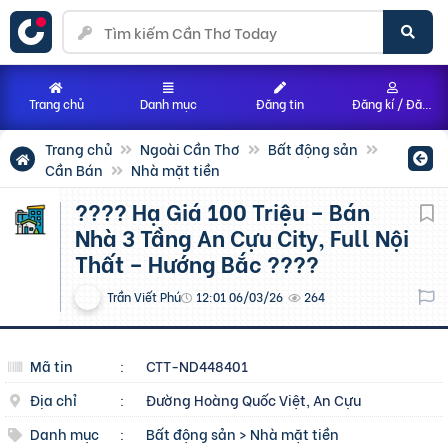
Trang chủ
Danh mục
Đăng tin
Đăng kí / Đăng nhập
Trang chủ
Ngoài Cần Thơ
Bất động sản
Cần Bán
Nhà mặt tiền
???? Hạ Giá 100 Triệu – Bán
Nhà 3 Tầng An Cựu City, Full Nội
Thất – Hướng Bắc ????
Trần Viết Phú
12:01 06/03/26
264
Mã tin
:
CTT-ND448401
Địa chỉ
:
Đường Hoàng Quốc Việt, An Cựu
Danh mục
:
Bất động sản
>
Nhà mặt tiền