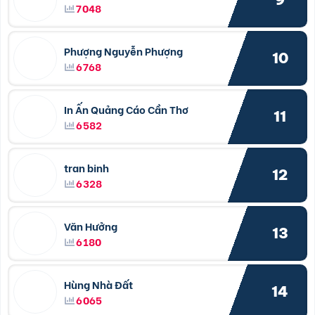
7048
Phượng Nguyễn Phượng
10
6768
In Ấn Quảng Cáo Cần Thơ
11
6582
tran binh
12
6328
Văn Hưởng
13
6180
Hùng Nhà Đất
14
6065