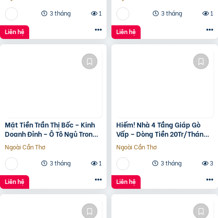
3 tháng
1
3 tháng
1
Liên hệ
Liên hệ
Mặt Tiền Trần Thị Bốc – Kinh
Hiếm! Nhà 4 Tầng Giáp Gò
Doanh Đỉnh – Ô Tô Ngủ Trong
Vấp – Dòng Tiền 20Tr/Tháng
Nhà
– Tương Lai Ra Mặt Tiền 12M
Ngoài Cần Thơ
Ngoài Cần Thơ
3 tháng
1
3 tháng
3
Liên hệ
Liên hệ