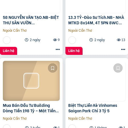
58 NGUYỄN VĂN TẠO.NB-BIỆT
13.3 TỶ-Đào Sư Tích.NB- NHÀ
THỰ SÂN VƯỜN
MTKD 8x14M, 4T 5PN 8WC
260M2[11x24M]-12.8 TỶ
FULL NỘI THẤT GỖ ĐỎ
Ngoài Cần Thơ
Ngoài Cần Thơ
2 ngày
9
2 ngày
13
Liên hệ
Liên hệ
Mua Bán Đầu Tư Building
Biệt Thự Liền Kè Vinhomes
Dòng Tiền 198 Tỷ – Mặt Tiền
Saigon Park Chỉ 3 Tỷ 5
Đường 3/2, Trung Tâm Quận
Ngoài Cần Thơ
Ngoài Cần Thơ
10
2 tuần
1
1 tháng
1