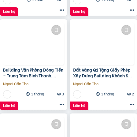
Liên hệ
Liên hệ
Building Văn Phòng Dòng Tiền
Đất Vàng Q1 Tặng Giấy Phép
– Trung Tâm Bình Thạnh,
Xây Dựng Building Khách Sạn
Tp.hcm Chỉ 100Tr/M2 Đất
12 Tầng
Ngoài Cần Thơ
Ngoài Cần Thơ
1 tháng
3
1 tháng
2
Liên hệ
Liên hệ