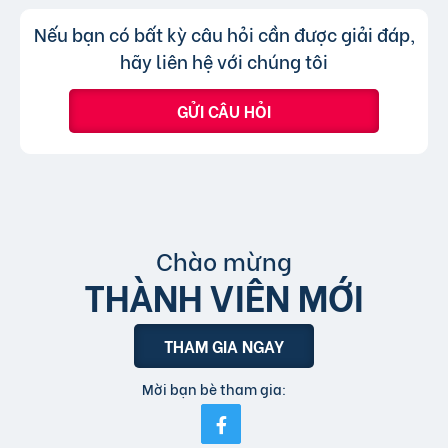
hình thức xem nhanh hoặc truy cập trực tiếp
Không, trang web chỉ chấp nhận các
Trả lời:
Nếu bạn có bất kỳ câu hỏi cần được giải đáp,
bài đăng.
tin đăng sử dụng tiếng Việt có dấu.
hãy liên hệ với chúng tôi
GỬI CÂU HỎI
Chào mừng
THÀNH VIÊN MỚI
THAM GIA NGAY
Mời bạn bè tham gia: