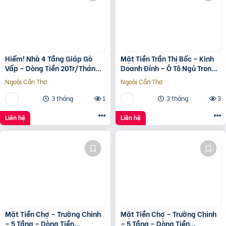
Hiếm! Nhà 4 Tầng Giáp Gò
Mặt Tiền Trần Thị Bốc – Kinh
Vấp – Dòng Tiền 20Tr/Tháng
Doanh Đỉnh – Ô Tô Ngủ Trong
– Tương Lai Ra Mặt Tiền 12M
Nhà
Ngoài Cần Thơ
Ngoài Cần Thơ
3 tháng
1
3 tháng
3
Liên hệ
Liên hệ
Mặt Tiền Chợ – Trường Chinh
Mặt Tiền Chợ – Trường Chinh
– 5 Tầng – Dòng Tiền
– 5 Tầng – Dòng Tiền