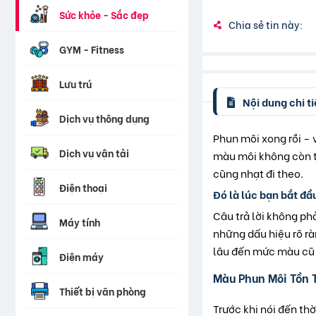
Sức khỏe - Sắc đẹp
Chia sẻ tin này:
GYM - Fitness
Lưu trú
Nội dung chi ti
Dịch vụ thông dụng
Phun môi xong rồi – 
Dịch vụ vận tải
màu môi không còn t
cũng nhạt đi theo.
Điện thoại
Đó là lúc bạn bắt đầ
Câu trả lời không ph
Máy tính
những dấu hiệu rõ rà
lâu đến mức màu cũ 
Điện máy
Màu Phun Môi Tồn 
Thiết bị văn phòng
Trước khi nói đến th