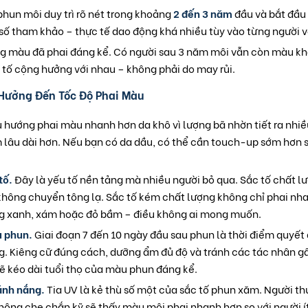
hun môi duy trì rõ nét trong khoảng
2 đến 3 năm
đầu và bắt đầu 
 số tham khảo – thực tế dao động khá nhiều tùy vào từng người và
ng màu đã phai đáng kể. Có người sau 3 năm môi vẫn còn màu khá
 tố cộng hưởng với nhau – không phải do may rủi.
Hưởng Đến Tốc Độ Phai Màu
 hướng phai màu nhanh hơn da khô vì lượng bã nhờn tiết ra nhiề
 lâu dài hơn. Nếu bạn có da dầu, có thể cần touch-up sớm hơn s
tố.
Đây là yếu tố nền tảng mà nhiều người bỏ qua. Sắc tố chất l
 không chuyển tông lạ. Sắc tố kém chất lượng không chỉ phai n
g xanh, xám hoặc đỏ bầm – điều không ai mong muốn.
u phun.
Giai đoạn 7 đến 10 ngày đầu sau phun là thời điểm quyế
g. Kiêng cữ đúng cách, dưỡng ẩm đủ độ và tránh các tác nhân 
sẽ kéo dài tuổi thọ của màu phun đáng kể.
ánh nắng.
Tia UV là kẻ thù số một của sắc tố phun xăm. Người t
hông che chắn kỹ sẽ thấy màu môi phai nhanh hơn so với người ít