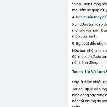
thiệp. Hiện tượng nà
mới sớm sẽ giúp xử l
4. Bạn muốn thay đổ
Xu hướng làm đẹp th
mới sau vài năm. Đây
mạo của mình.
5. Bạn bắt đầu phụ t
Nếu bạn nhận ra mình
đôi môi cần được làm
nên hành động.
Touch-Up Và Làm 
Đây là điểm nhiều ng
Touch-up
là bổ sung
hình dáng hay tông m
nền tốt nhưng đã bắt
toàn.