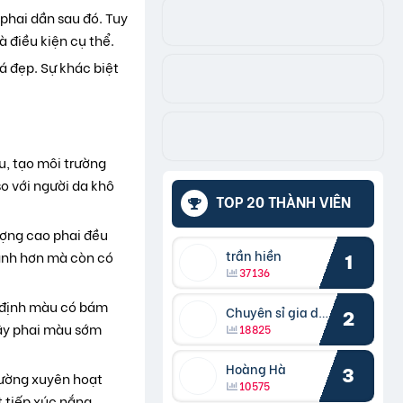
phai dần sau đó. Tuy
 điều kiện cụ thể.
 đẹp. Sự khác biệt
u, tạo môi trường
o với người da khô
TOP 20 THÀNH VIÊN
ượng cao phai đều
trần hiền
hanh hơn mà còn có
1
37136
t định màu có bám
Chuyên sỉ gia dụng
2
gây phai màu sớm
18825
Hoàng Hà
3
hường xuyên hoạt
10575
 tiếp xúc nắng.