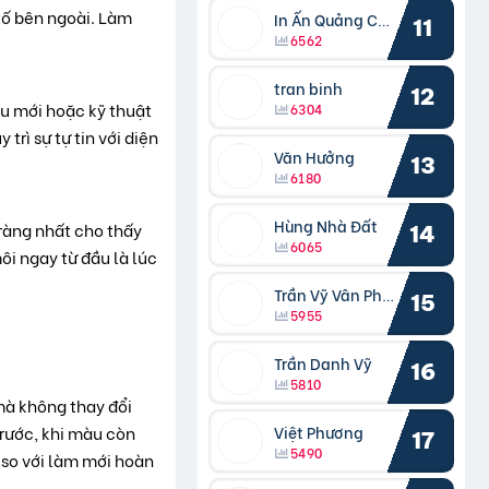
 tố bên ngoài. Làm
In Ấn Quảng Cáo Cần Thơ
11
6562
tran binh
12
u mới hoặc kỹ thuật
6304
rì sự tự tin với diện
Văn Hưởng
13
6180
Hùng Nhà Đất
 ràng nhất cho thấy
14
6065
ôi ngay từ đầu là lúc
Trần Vỹ Vân Phong
15
5955
Trần Danh Vỹ
16
5810
mà không thay đổi
Việt Phương
trước, khi màu còn
17
5490
n so với làm mới hoàn