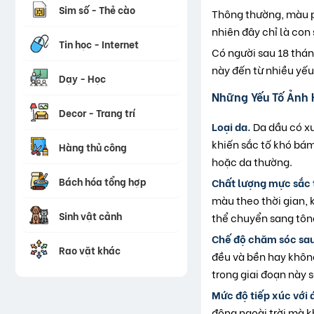
Sim số - Thẻ cào
Thông thường, màu p
nhiên đây chỉ là con
Tin học - Internet
Có người sau 18 thá
này đến từ nhiều yếu
Dạy - Học
Những Yếu Tố Ảnh 
Decor - Trang trí
Loại da.
Da dầu có xu
khiến sắc tố khó bám
Hàng thủ công
hoặc da thường.
Bách hóa tổng hợp
Chất lượng mực sắc 
màu theo thời gian,
Sinh vật cảnh
thể chuyển sang tôn
Chế độ chăm sóc sa
Rao vặt khác
đều và bền hay khôn
trong giai đoạn này 
Mức độ tiếp xúc với 
động ngoài trời mà k