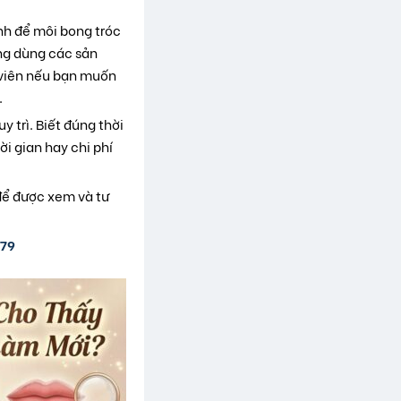
ánh để môi bong tróc
ng dùng các sản
t viên nếu bạn muốn
.
 trì. Biết đúng thời
i gian hay chi phí
để được xem và tư
979