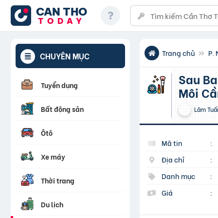
CAN THO
TODAY
Trang chủ
P. 
CHUYÊN MỤC
Sau Bao Lâu Thì Phun Môi Lại? Dấu Hiệu Nào Cho Thấy
Tuyển dụng
Môi Cầ
Bất động sản
Lâm Tuấ
Ôtô
Mã tin
:
Xe máy
Địa chỉ
:
Danh mục
:
Thời trang
Giá
:
Du lịch