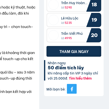
Trần Huy Hoàng Bắc
18
 hoặc kỹ thuật, hoặc
5290
 đầu làm, đôi khi
Lê Hữu Lộc
19
5235
uy trì – chọn touch-
Trần Viết Phú
20
4995
THAM GIA NGAY
y là khoảng thời gian
để touch-up cho kết
Nhận ngay
50 điểm tích lũy
 quá lâu – sau 3 năm
khi nâng cấp tin VIP 3 ngày chỉ
 touch-up đúng thời
với 25.000đ.
Tìm hiểu thêm
Mời bạn bè:
ính bạn kết hợp với