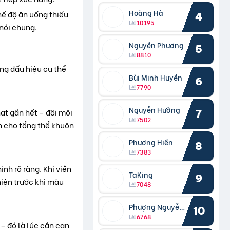
Hoàng Hà
hế độ ăn uống thiếu
4
10195
nói chung.
Nguyễn Phương
5
8810
ững dấu hiệu cụ thể
Bùi Minh Huyền
6
7790
Nguyễn Hưởng
ạt gần hết – đôi môi
7
7502
ắn cho tổng thể khuôn
Phương Hiền
8
7383
nh rõ ràng. Khi viền
TaKing
9
hiện trước khi màu
7048
Phượng Nguyễn Phượng
10
6768
– đó là lúc cần can