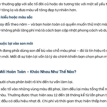
y thường gặp với sắc tố đời cũ hoặc do tương tác với một số yếu
ý tông lạ và đưa màu về tông đẹp tự nhiên hơn.
i kiểu hoặc màu sắc
ay đổi theo năm – và bạn hoàn toàn có quyền muốn thử một mà
 không phải lãng phí mà là cách bạn cập nhật phong cách và duy t
huộc lại vào son môi
 đang phải dùng son để bù vào chỗ màu phai – đó là tín hiệu rõ
 mới. Mất đi sự tiện lợi vốn là lý do chính khiến bạn chọn phun m
Mới Hoàn Toàn – Khác Nhau Như Thế Nào?
ười chưa phân biệt rõ khi đến tư vấn làm lại.
 sắc tố vào những vùng màu đã phai, làm đều lại màu tổng thể 
àu. Thường được thực hiện sau 12 đến 18 tháng kể từ lần phun 
 đầu có dấu hiệu nhạt đi. Chi phí và thời gian thực hiện thấp hơ