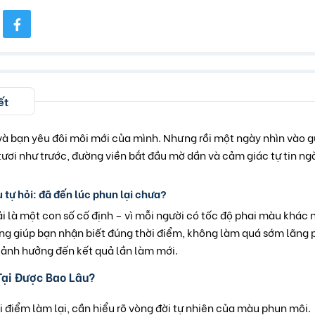
ết
và bạn yêu đôi môi mới của mình. Nhưng rồi một ngày nhìn vào 
ươi như trước, đường viền bắt đầu mờ dần và cảm giác tự tin n
u tự hỏi: đã đến lúc phun lại chưa?
ải là một con số cố định – vì mỗi người có tốc độ phai màu khác
ng giúp bạn nhận biết đúng thời điểm, không làm quá sớm lãng 
ảnh hưởng đến kết quả lần làm mới.
Tại Được Bao Lâu?
ời điểm làm lại, cần hiểu rõ vòng đời tự nhiên của màu phun môi.