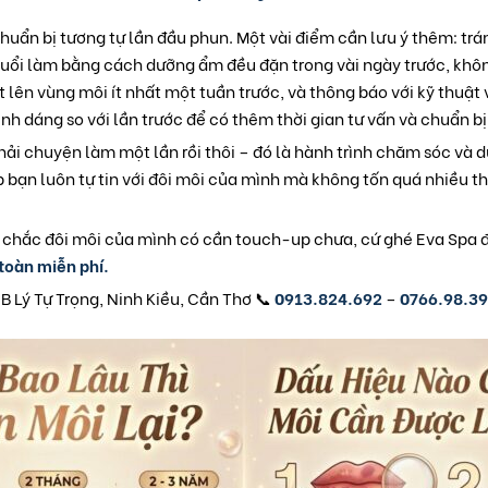
chuẩn bị tương tự lần đầu phun. Một vài điểm cần lưu ý thêm: tr
buổi làm bằng cách dưỡng ẩm đều đặn trong vài ngày trước, khô
 lên vùng môi ít nhất một tuần trước, và thông báo với kỹ thuậ
nh dáng so với lần trước để có thêm thời gian tư vấn và chuẩn bị
ải chuyện làm một lần rồi thôi – đó là hành trình chăm sóc và duy
 bạn luôn tự tin với đôi môi của mình mà không tốn quá nhiều thờ
chắc đôi môi của mình có cần touch-up chưa, cứ ghé Eva Spa 
toàn miễn phí.
9B Lý Tự Trọng, Ninh Kiều, Cần Thơ 📞
0913.824.692
–
0766.98.3