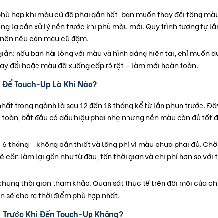
hù hợp khi màu cũ đã phai gần hết, bạn muốn thay đổi tông màu
g lạ cần xử lý nền trước khi phủ màu mới. Quy trình tương tự lần
 nền nếu còn màu cũ đậm.
iản: nếu bạn hài lòng với màu và hình dáng hiện tại, chỉ muốn d
ay đổi hoặc màu đã xuống cấp rõ rệt – làm mới hoàn toàn.
g Để Touch-Up Là Khi Nào?
 nhất trong ngành là sau 12 đến 18 tháng kể từ lần phun trước. Đâ
 toàn, bắt đầu có dấu hiệu phai nhẹ nhưng nền màu còn đủ tốt 
6 tháng – không cần thiết và lãng phí vì màu chưa phai đủ. Chờ
ẽ cần làm lại gần như từ đầu, tốn thời gian và chi phí hơn so với
 khung thời gian tham khảo. Quan sát thực tế trên đôi môi của ch
ên sẽ cho ra thời điểm phù hợp nhất.
ì Trước Khi Đến Touch-Up Không?