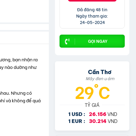
Đã đăng 48 tin
Ngày tham gia:
24-05-2024
GỌI NGAY
gương, bạn nhận ra
gày nào dường như
Cần Thơ
Mây đen u ám
29°C
 nhau. Nhưng có
phí và không để quá
TỶ GIÁ
VND
1 USD :
26.156
VND
1 EUR :
30.214