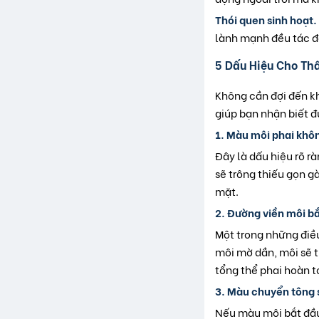
Thói quen sinh hoạt.
lành mạnh đều tác đ
5 Dấu Hiệu Cho Th
Không cần đợi đến kh
giúp bạn nhận biết đ
1. Màu môi phai khôn
Đây là dấu hiệu rõ r
sẽ trông thiếu gọn g
mặt.
2. Đường viền môi bắ
Một trong những điều
môi mờ dần, môi sẽ t
tổng thể phai hoàn t
3. Màu chuyển tông 
Nếu màu môi bắt đầu 