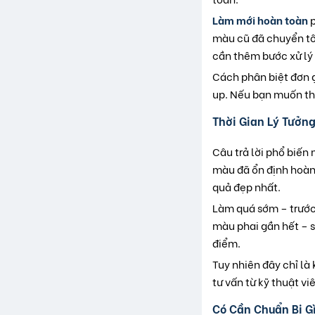
Làm mới hoàn toàn
p
màu cũ đã chuyển tôn
cần thêm bước xử lý
Cách phân biệt đơn g
up. Nếu bạn muốn th
Thời Gian Lý Tưởn
Câu trả lời phổ biến
màu đã ổn định hoàn
quả đẹp nhất.
Làm quá sớm – trước 
màu phai gần hết – s
điểm.
Tuy nhiên đây chỉ là
tư vấn từ kỹ thuật vi
Có Cần Chuẩn Bị G