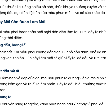
Hút thuốc lá, uống nhiều cà phê, thức khuya thường xuyên và c
ộng tiêu cực đến độ bền của màu phun môi – và cả sức khỏe da 
ấy Môi Cần Được Làm Mới
i màu phai hoàn toàn mới nghĩ đến việc làm lại. Dưới đây là nh
úng thời điểm.
g đều, loang lổ
àng nhất. Khi màu phai không đồng đều – chỗ còn đậm, chỗ đã nh
àng và tự nhiên. Lúc này làm mới sẽ giúp lấy lại độ đều và tươi t
t đầu mờ đi
 làm nên vẻ đẹp của đôi môi sau phun là đường viền được định hì
rông kém gọn và thiếu điểm nhấn. Đây là dấu hiệu thường xuất 
oàn.
sang lạ
chuyển sang tông tím, xanh nhạt hoặc nâu xỉn thay vì phai đều 