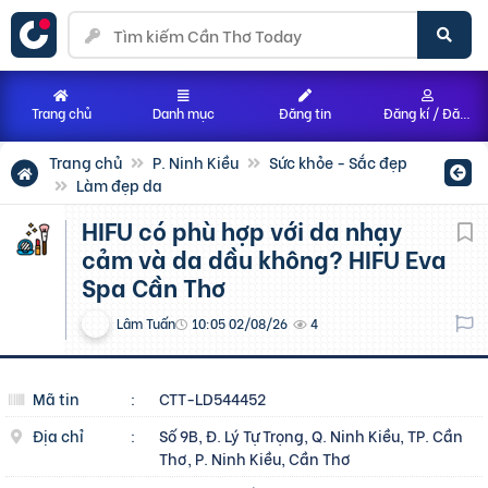
Trang chủ
Danh mục
Đăng tin
Đăng kí / Đăng nhập
Trang chủ
P. Ninh Kiều
Sức khỏe - Sắc đẹp
Làm đẹp da
HIFU có phù hợp với da nhạy
cảm và da dầu không? HIFU Eva
Spa Cần Thơ
Lâm Tuấn
10:05 02/08/26
4
Mã tin
:
CTT-LD544452
Địa chỉ
:
Số 9B, Đ. Lý Tự Trọng, Q. Ninh Kiều, TP. Cần
Thơ, P. Ninh Kiều, Cần Thơ