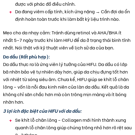
được với phác đồ điều chỉnh.
Da đang viêm cấp tính, kích ứng nặng → Cần đợi da ổn
định hoàn toàn trước khi làm bất kỳ liệu trình nào.
Mẹo cho da nhạy cảm: Tránh dùng retinol và AHA/BHA ít
nhất 5–7 ngày trước khi làm HIFU để da ở trạng thái bình tĩnh
nhất. Nói thật với kỹ thuật viên về lịch sử da của bạn.
Da dầu (Rất phù hợp):
Da dầu thực ra là ứng viên lý tưởng của HIFU. Da dầu có lớp
bã nhờn bảo vệ tự nhiên dày hơn, giúp da chịu đựng tốt hơn
với nhiệt từ sóng siêu âm. Chưa kể, HIFU giúp se khít lỗ chân
lông – vốn là nỗi đau kinh niên của làn da dầu. Kết quả là da
không chỉ săn chắc hơn mà còn trông mịn màng và ít bóng
nhờn hơn.
3 lợi ích đặc biệt của HIFU với da dầu:
Se khít lỗ chân lông – Collagen mới hình thành xung
quanh lỗ chân lông giúp chúng trông nhỏ hơn rõ rệt sau
2–3 tháng.