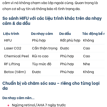
cảm vì nó không chạm vào lớp ngoài cùng. Quan trọng là
chọn cơ sở uy tín và thông báo rõ tình trạng da.
So sánh HIFU với các liệu trình khác trên da nhạy
cảm & da dầu
Liệu trình
Da nhạy cảm
Da dầu
Tác động bề m
HIFU
Phù hợp
Rất phù hợp
Không
Laser CO2
Cần thận trọng
Được
Cao
Chemical Peel
Rủi ro cao
Phù hợp
Cao
RF Lifting
Tùy mức độ
Phù hợp
Nhẹ
Botox (tiêm)
Được
Phù hợp
Không
Chuẩn bị và chăm sóc sau – riêng cho từng loại
da
Da nhạy cảm nên…
Ngừng retinol/AHA 7 ngày trước