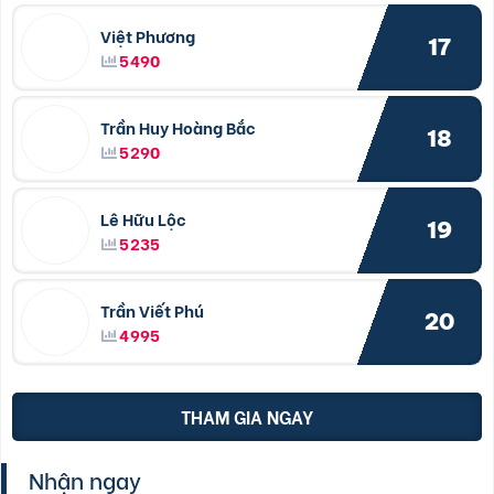
Việt Phương
17
5490
Trần Huy Hoàng Bắc
18
5290
Lê Hữu Lộc
19
5235
Trần Viết Phú
20
4995
THAM GIA NGAY
Nhận ngay