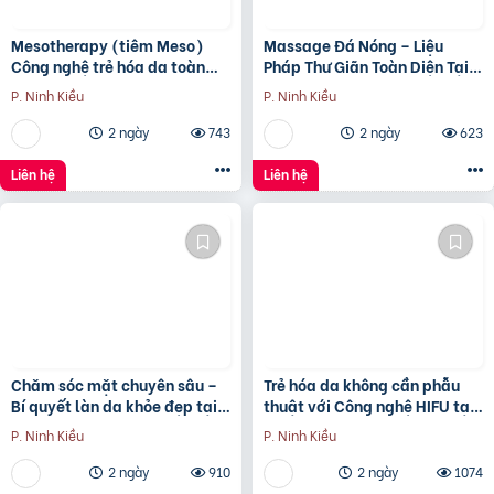
Mesotherapy (tiêm Meso)
Massage Đá Nóng – Liệu
Công nghệ trẻ hóa da toàn
Pháp Thư Giãn Toàn Diện Tại
diện tại Eva Spa Cần Thơ
Eva Spa Cần Thơ
P. Ninh Kiều
P. Ninh Kiều
2 ngày
743
2 ngày
623
Liên hệ
Liên hệ
Chăm sóc mặt chuyên sâu –
Trẻ hóa da không cần phẫu
Bí quyết làn da khỏe đẹp tại
thuật với Công nghệ HIFU tại
Eva Spa Cần Thơ
Eva Spa Cần Thơ
P. Ninh Kiều
P. Ninh Kiều
2 ngày
910
2 ngày
1074