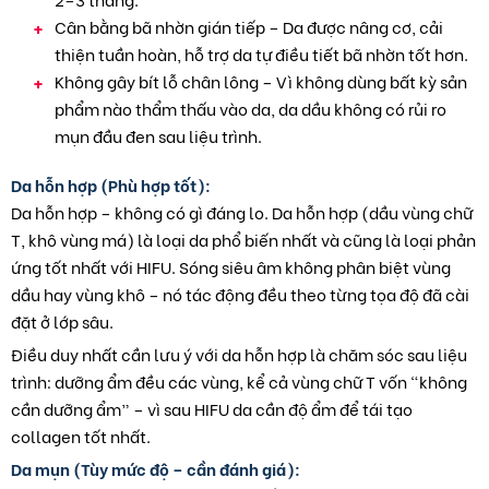
Cân bằng bã nhờn gián tiếp – Da được nâng cơ, cải
thiện tuần hoàn, hỗ trợ da tự điều tiết bã nhờn tốt hơn.
Không gây bít lỗ chân lông – Vì không dùng bất kỳ sản
phẩm nào thẩm thấu vào da, da dầu không có rủi ro
mụn đầu đen sau liệu trình.
Da hỗn hợp (Phù hợp tốt):
Da hỗn hợp – không có gì đáng lo. Da hỗn hợp (dầu vùng chữ
T, khô vùng má) là loại da phổ biến nhất và cũng là loại phản
ứng tốt nhất với HIFU. Sóng siêu âm không phân biệt vùng
dầu hay vùng khô – nó tác động đều theo từng tọa độ đã cài
đặt ở lớp sâu.
Điều duy nhất cần lưu ý với da hỗn hợp là chăm sóc sau liệu
trình: dưỡng ẩm đều các vùng, kể cả vùng chữ T vốn “không
cần dưỡng ẩm” – vì sau HIFU da cần độ ẩm để tái tạo
collagen tốt nhất.
Da mụn (Tùy mức độ – cần đánh giá):