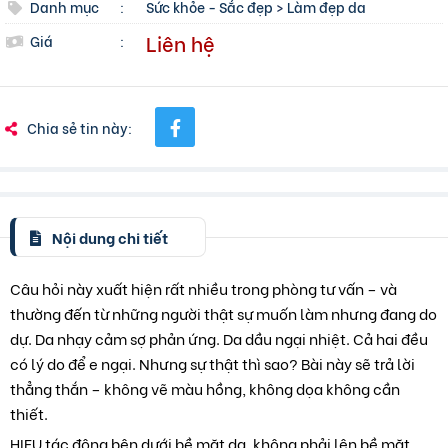
Danh mục
:
Sức khỏe - Sắc đẹp
>
Làm đẹp da
Liên hệ
Giá
:
Chia sẻ tin này:
Nội dung chi tiết
Câu hỏi này xuất hiện rất nhiều trong phòng tư vấn – và
thường đến từ những người thật sự muốn làm nhưng đang do
dự. Da nhạy cảm sợ phản ứng. Da dầu ngại nhiệt. Cả hai đều
có lý do để e ngại. Nhưng sự thật thì sao? Bài này sẽ trả lời
thẳng thắn – không vẽ màu hồng, không dọa không cần
thiết.
HIFU tác động bên dưới bề mặt da, không phải lên bề mặt.