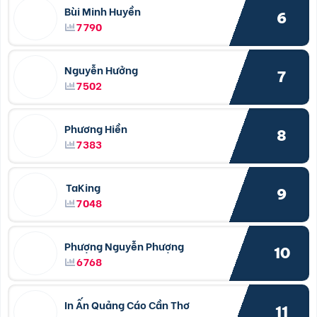
Bùi Minh Huyền
6
7790
Nguyễn Hưởng
7
7502
Phương Hiền
8
7383
TaKing
9
7048
Phượng Nguyễn Phượng
10
6768
In Ấn Quảng Cáo Cần Thơ
11