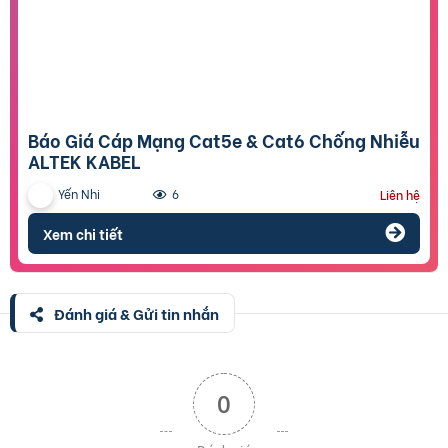
Báo Giá Cáp Mạng Cat5e & Cat6 Chống Nhiễu
ALTEK KABEL
Yến Nhi
6
Liên hệ
Xem chi tiết
Đánh giá & Gửi tin nhắn
0