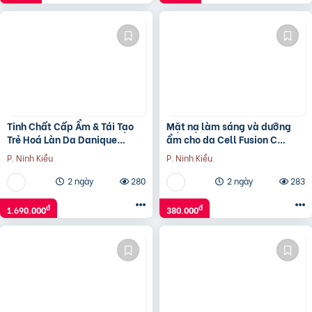
Tinh Chất Cấp Ẩm & Tái Tạo
Mặt nạ làm sáng và dưỡng
Trẻ Hoá Làn Da Danique
ẩm cho da Cell Fusion C
Hyaluron Aqua Source Serum,
Radiance Vita Mask, 25ml x 5
P. Ninh Kiều
P. Ninh Kiều
Chai 30ml
miếng
2 ngày
280
2 ngày
283
đ
đ
1.690.000
380.000