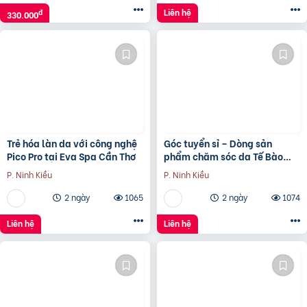
Liên hệ
đ
330.000
Trẻ hóa làn da với công nghệ
Góc tuyển sỉ – Dòng sản
Pico Pro tại Eva Spa Cần Thơ
phẩm chăm sóc da Tế Bào
Tươi V.O.C+
P. Ninh Kiều
P. Ninh Kiều
2 ngày
1065
2 ngày
1074
Liên hệ
Liên hệ