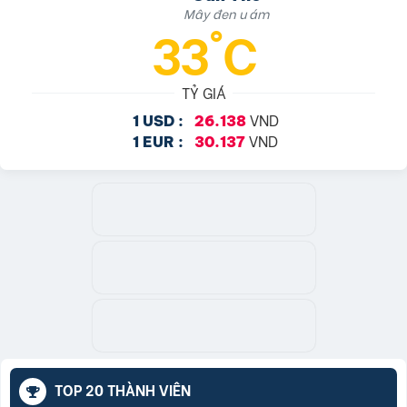
Mây đen u ám
33°C
TỶ GIÁ
VND
1 USD :
26.138
VND
1 EUR :
30.137
TOP 20 THÀNH VIÊN