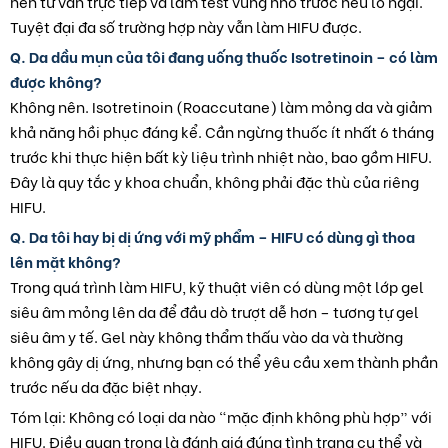
nên tư vấn trực tiếp và làm test vùng nhỏ trước nếu lo ngại.
Tuyệt đại đa số trường hợp này vẫn làm HIFU được.
Q. Da dầu mụn của tôi đang uống thuốc Isotretinoin – có làm
được không?
Không nên. Isotretinoin (Roaccutane) làm mỏng da và giảm
khả năng hồi phục đáng kể. Cần ngừng thuốc ít nhất 6 tháng
trước khi thực hiện bất kỳ liệu trình nhiệt nào, bao gồm HIFU.
Đây là quy tắc y khoa chuẩn, không phải đặc thù của riêng
HIFU.
Q. Da tôi hay bị dị ứng với mỹ phẩm – HIFU có dùng gì thoa
lên mặt không?
Trong quá trình làm HIFU, kỹ thuật viên có dùng một lớp gel
siêu âm mỏng lên da để đầu dò trượt dễ hơn – tương tự gel
siêu âm y tế. Gel này không thẩm thấu vào da và thường
không gây dị ứng, nhưng bạn có thể yêu cầu xem thành phần
trước nếu da đặc biệt nhạy.
Tóm lại: Không có loại da nào “mặc định không phù hợp” với
HIFU. Điều quan trọng là đánh giá đúng tình trạng cụ thể và