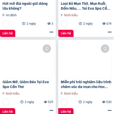
Hút mỡ đùi ngoài giữ dáng
Loại Bỏ Mụn Thịt, Mụn Ruồi,
lâu không?
Đốm Nâu, … Tại Eva Spa Cần
Thơ
P. An Bình
P. Ninh Kiều
2 ngày
3
2 ngày
674
Liên hệ
Liên hệ
Giảm Mỡ, Giảm Béo Tại Eva
Miễn phí trải nghiệm liệu trình
Spa Cần Thơ
chăm sóc da mụn cho Học
sinh – Sinh viên
P. Ninh Kiều
P. Ninh Kiều
2 ngày
529
2 ngày
530
Liên hệ
Liên hệ