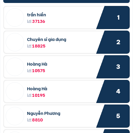
trần hiền
1
37136
Chuyên sỉ gia dụng
2
18825
Hoàng Hà
3
10575
Hoàng Hà
4
10195
Nguyễn Phương
5
8810