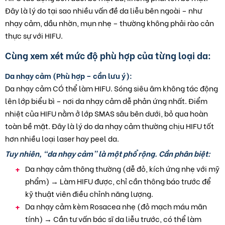
Đây là lý do tại sao nhiều vấn đề da liễu bên ngoài – như
nhạy cảm, dầu nhờn, mụn nhẹ – thường không phải rào cản
thực sự với HIFU.
Cùng xem xét mức độ phù hợp của từng loại da:
Da nhạy cảm (Phù hợp – cần lưu ý):
Da nhạy cảm CÓ thể làm HIFU. Sóng siêu âm không tác động
lên lớp biểu bì – nơi da nhạy cảm dễ phản ứng nhất. Điểm
nhiệt của HIFU nằm ở lớp SMAS sâu bên dưới, bỏ qua hoàn
toàn bề mặt. Đây là lý do da nhạy cảm thường chịu HIFU tốt
hơn nhiều loại laser hay peel da.
Tuy nhiên, “da nhạy cảm” là một phổ rộng. Cần phân biệt:
Da nhạy cảm thông thường (dễ đỏ, kích ứng nhẹ với mỹ
phẩm) → Làm HIFU được, chỉ cần thông báo trước để
kỹ thuật viên điều chỉnh năng lượng.
Da nhạy cảm kèm Rosacea nhẹ (đỏ mạch máu mãn
tính) → Cần tư vấn bác sĩ da liễu trước, có thể làm