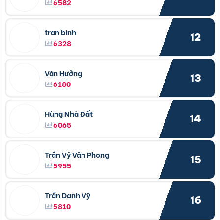
6582
tran binh
12
6328
Văn Hưởng
13
6180
Hùng Nhà Đất
14
6065
Trần Vỹ Vân Phong
15
5955
Trần Danh Vỹ
16
5810