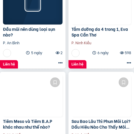
Đầu mũi nên dùng loại sụn
Tắm dưỡng da 4 trong 1, Eva
nào?
Spa Cần Thơ
P. An Bình
P. Ninh Kiều
5 ngày
2
6 ngày
598
Liên hệ
Liên hệ
Tiêm Meso và Tiêm B.A.P
Sau Bao Lâu Thì Phun Môi Lại?
khác nhau như thế nào?
Dấu Hiệu Nào Cho Thấy Môi
Cần Được Làm Mới? Eva Spa