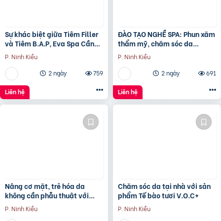
Sự khác biệt giữa Tiêm Filler
ĐÀO TẠO NGHỀ SPA: Phun xăm
và Tiêm B.A.P, Eva Spa Cần
thẩm mỹ, chăm sóc da
Thơ chia sẻ
chuyên sâu, chăm sóc body,
P. Ninh Kiều
P. Ninh Kiều
triệt lông, giảm eo
2 ngày
759
2 ngày
691
Liên hệ
Liên hệ
Nâng cơ mặt, trẻ hóa da
Chăm sóc da tại nhà với sản
không cần phẫu thuật với
phẩm Tế bào tươi V.O.C+
Công nghệ HIFU tại Eva Spa
P. Ninh Kiều
P. Ninh Kiều
Cần Thơ