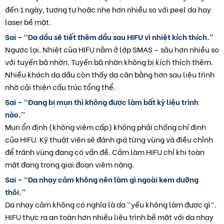
đến 1 ngày, tương tự hoặc nhẹ hơn nhiều so với peel da hay
laser bề mặt.
Sai – “Da dầu sẽ tiết thêm dầu sau HIFU vì nhiệt kích thích.”
Ngược lại. Nhiệt của HIFU nằm ở lớp SMAS – sâu hơn nhiều so
với tuyến bã nhờn. Tuyến bã nhờn không bị kích thích thêm.
Nhiều khách da dầu còn thấy da cân bằng hơn sau liệu trình
nhờ cải thiện cấu trúc tổng thể.
Sai – “Đang bị mụn thì không được làm bất kỳ liệu trình
nào.”
Mụn ổn định (không viêm cấp) không phải chống chỉ định
của HIFU. Kỹ thuật viên sẽ đánh giá từng vùng và điều chỉnh
để tránh vùng đang có vấn đề. Cấm làm HIFU chỉ khi toàn
mặt đang trong giai đoạn viêm nặng.
Sai – “Da nhạy cảm không nên làm gì ngoài kem dưỡng
thôi.”
Da nhạy cảm không có nghĩa là da “yếu không làm được gì”.
HIFU thực ra an toàn hơn nhiều liệu trình bề mặt với da nhạy