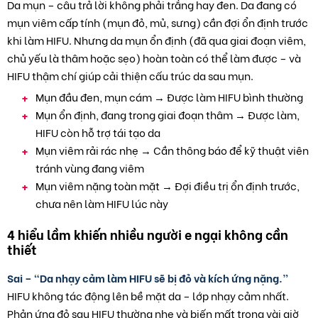
Da mụn – câu trả lời không phải trắng hay đen. Da đang có
mụn viêm cấp tính (mụn đỏ, mủ, sưng) cần đợi ổn định trước
khi làm HIFU. Nhưng da mụn ổn định (đã qua giai đoạn viêm,
chủ yếu là thâm hoặc sẹo) hoàn toàn có thể làm được – và
HIFU thậm chí giúp cải thiện cấu trúc da sau mụn.
Mụn đầu đen, mụn cám → Được làm HIFU bình thường
Mụn ổn định, đang trong giai đoạn thâm → Được làm,
HIFU còn hỗ trợ tái tạo da
Mụn viêm rải rác nhẹ → Cần thông báo để kỹ thuật viên
tránh vùng đang viêm
Mụn viêm nặng toàn mặt → Đợi điều trị ổn định trước,
chưa nên làm HIFU lúc này
4 hiểu lầm khiến nhiều người e ngại không cần
thiết
Sai – “Da nhạy cảm làm HIFU sẽ bị đỏ và kích ứng nặng.”
HIFU không tác động lên bề mặt da – lớp nhạy cảm nhất.
Phản ứng đỏ sau HIFU thường nhẹ và biến mất trong vài giờ