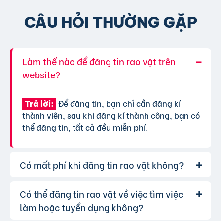
CÂU HỎI THƯỜNG GẶP
Làm thế nào để đăng tin rao vặt trên
website?
Để đăng tin, bạn chỉ cần đăng kí
Trả lời:
thành viên, sau khi đăng kí thành công, bạn có
thể đăng tin, tất cả đều miễn phí.
Có mất phí khi đăng tin rao vặt không?
Có thể đăng tin rao vặt về việc tìm việc
Chúng tôi cung cấp gói đăng tin miễn
Trả lời:
phí cơ bản cho tất cả người dùng. Tuy nhiên, để
làm hoặc tuyển dụng không?
tăng hiệu quả quảng cáo và được ưu tiên hiển