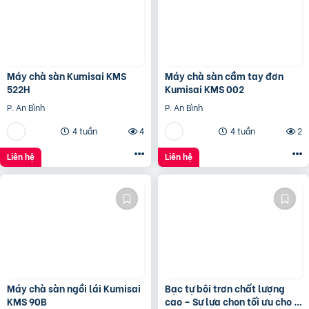
Máy chà sàn Kumisai KMS
Máy chà sàn cầm tay đơn
522H
Kumisai KMS 002
P. An Bình
P. An Bình
4 tuần
4
4 tuần
2
Liên hệ
Liên hệ
Máy chà sàn ngồi lái Kumisai
Bạc tự bôi trơn chất lượng
KMS 90B
cao – Sự lựa chọn tối ưu cho ổ