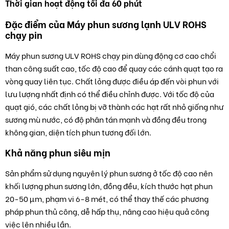
Thời gian hoạt động tối đa 60 phút
Đặc điểm của Máy phun sương lạnh ULV ROHS
chạy pin
Máy phun sương ULV ROHS chạy pin dùng động cơ cao chổi
than công suất cao, tốc độ cao để quay các cánh quạt tạo ra
vòng quay liên tục. Chất lỏng được điều áp đến vòi phun với
lưu lượng nhất định có thể điều chỉnh được. Với tốc độ của
quạt gió, các chất lỏng bị vỡ thành các hạt rất nhỏ giống như
sương mù nước, có độ phân tán mạnh và đồng đều trong
không gian, diện tích phun tương đối lớn.
Khả năng phun siêu mịn
Sản phẩm sử dụng nguyên lý phun sương ở tốc độ cao nên
khối lượng phun sương lớn, đồng đều, kích thước hạt phun
20-50 µm, phạm vi 6-8 mét, có thể thay thế các phương
pháp phun thủ công, dễ hấp thụ, nâng cao hiệu quả công
việc lên nhiều lần.