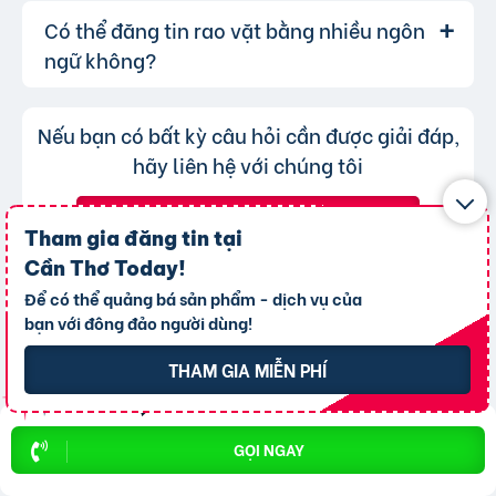
Sử dụng các gói dịch vụ nâng cấp để tăng
cũng có thể thay đổi danh mục cho phù hợp,
Có thể đăng tin rao vặt bằng nhiều ngôn
Lượt xem của tin đăng được đo lường
Trả lời:
khả năng hiển thị.
bạn chỉ không thể chuyển tin đăng sang
thông qua lượt nhấp và truy cập trực tiếp, có
ngữ không?
chuyên mục khác mà cần đăng tin mới.
nghĩa là khi người dùng nhấp vào tin đăng dưới
hình thức xem nhanh hoặc truy cập trực tiếp
Không, trang web chỉ chấp nhận các
Trả lời:
Nếu bạn có bất kỳ câu hỏi cần được giải đáp,
bài đăng.
tin đăng sử dụng tiếng Việt có dấu.
hãy liên hệ với chúng tôi
GỬI CÂU HỎI
Tham gia đăng tin tại
Cần Thơ Today
!
Để có thể quảng bá sản phẩm - dịch vụ của
bạn với đông đảo người dùng!
THAM GIA MIỄN PHÍ
Chào mừng
THÀNH VIÊN MỚI
GỌI NGAY
THAM GIA NGAY