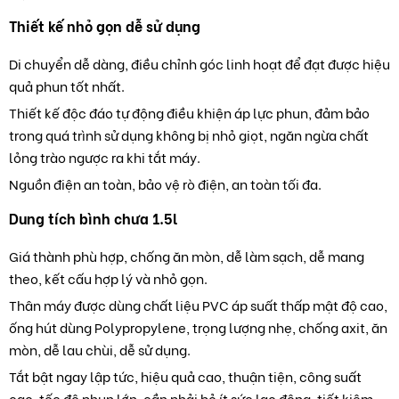
Thiết kế nhỏ gọn dễ sử dụng
Di chuyển dễ dàng, điều chỉnh góc linh hoạt để đạt được hiệu
quả phun tốt nhất.
Thiết kế độc đáo tự động điều khiện áp lực phun, đảm bảo
trong quá trình sử dụng không bị nhỏ giọt, ngăn ngừa chất
lỏng trào ngược ra khi tắt máy.
Nguồn điện an toàn, bảo vệ rò điện, an toàn tối đa.
Dung tích bình chưa 1.5l
Giá thành phù hợp, chống ăn mòn, dễ làm sạch, dễ mang
theo, kết cấu hợp lý và nhỏ gọn.
Thân máy được dùng chất liệu PVC áp suất thấp mật độ cao,
ống hút dùng Polypropylene, trọng lượng nhẹ, chống axit, ăn
mòn, dễ lau chùi, dễ sử dụng.
Tắt bật ngay lập tức, hiệu quả cao, thuận tiện, công suất
cao, tốc độ phun lớn, cần phải bỏ ít sức lao động, tiết kiệm