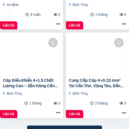
trục động cơ
P. An Bình
P. Bình Thủy
4 tuần
2
1 tháng
4
Liên hệ
Liên hệ
Cáp Điều Khiển 4×1.5 Chất
Cung Cấp Cáp 4×0.22 mm²
Lượng Cao – Sẵn Hàng Cần
Tại Cần Thơ, Vũng Tàu, Đồng
Thơ, Long An, Bình Thuận
Nai – Giao Hàng Nhanh
P. Bình Thủy
P. Bình Thủy
1 tháng
3
2 tháng
3
Liên hệ
Liên hệ