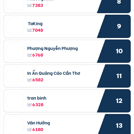
8
7383
TaKing
9
7048
Phượng Nguyễn Phượng
10
6768
In Ấn Quảng Cáo Cần Thơ
11
6582
tran binh
12
6328
Văn Hưởng
13
6180