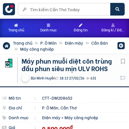
Trang chủ
Danh mục
Đăng tin
Đăng kí / Đăng nhập
Trang chủ
P. Ô Môn
Điện máy
Cần Bán
Máy công nghiệp
Máy phun muỗi diệt côn trùng
đầu phun siêu mịn ULV ROHS
Bùi Minh Huyền
18:13 27/02/26
631
Mã tin
:
CTT-DM208652
Địa chỉ
:
P. Ô Môn, Cần Thơ
Danh mục
:
Điện máy
>
Máy công nghiệp
đ
9.500.000
Giá
: