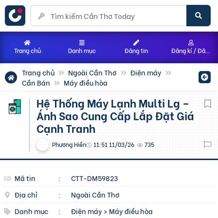
Trang chủ
Danh mục
Đăng tin
Đăng kí / Đăng nhập
Trang chủ
Ngoài Cần Thơ
Điện máy
Cần Bán
Máy điều hòa
Hệ Thống Máy Lạnh Multi Lg –
Ánh Sao Cung Cấp Lắp Đặt Giá
Cạnh Tranh
Phương Hiền
11:51 11/03/26
735
Mã tin
:
CTT-DM59823
Địa chỉ
:
Ngoài Cần Thơ
Danh mục
:
Điện máy
>
Máy điều hòa