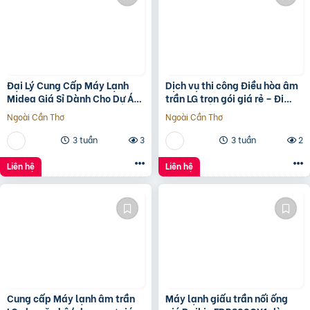
Đại Lý Cung Cấp Máy Lạnh
Dịch vụ thi công Điều hòa âm
Midea Giá Sỉ Dành Cho Dự Án
trần LG trọn gói giá rẻ – Đi
Chính Hãng Tại TP.HCM
đường ống đồng âm tường
Ngoài Cần Thơ
Ngoài Cần Thơ
3 tuần
3
3 tuần
2
Liên hệ
Liên hệ
Cung cấp Máy lạnh âm trần
Máy lạnh giấu trần nối ống