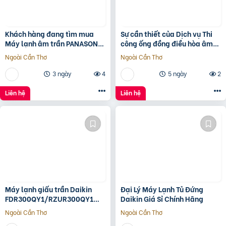
Khách hàng đang tìm mua
Sự cần thiết của Dịch vụ Thi
Máy lạnh âm trần PANASONIC
công ống đồng điều hòa âm
Inverter giá rẻ thì ghé VĨNH
tường?
Ngoài Cần Thơ
Ngoài Cần Thơ
PHÁT
3 ngày
4
5 ngày
2
Liên hệ
Liên hệ
Máy lạnh giấu trần Daikin
Đại Lý Máy Lạnh Tủ Đứng
FDR300QY1/RZUR300QY1
Daikin Giá Sỉ Chính Hãng
Inverte
Ngoài Cần Thơ
Ngoài Cần Thơ