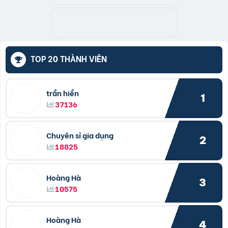
TOP 20 THÀNH VIÊN
trần hiền
1
37136
Chuyên sỉ gia dụng
2
18825
Hoàng Hà
3
10575
Hoàng Hà
4