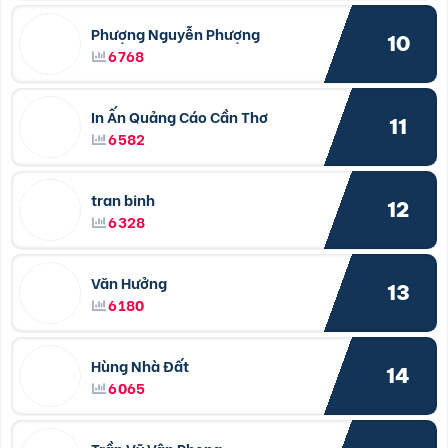
Phượng Nguyễn Phượng
10
6768
In Ấn Quảng Cáo Cần Thơ
11
6582
tran binh
12
6328
Văn Hưởng
13
6180
Hùng Nhà Đất
14
6065
Trần Vỹ Vân Phong