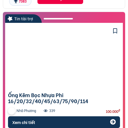
7383
Tin tài trợ
Ống Kẽm Bọc Nhựa Phi
16/20/32/40/45/63/75/90/114
Nhã Phương
đ
339
100.000
Xem chi tiết