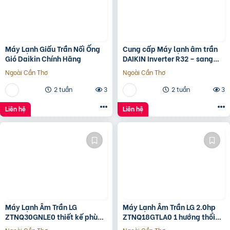
Máy Lạnh Giấu Trần Nối Ống
Cung cấp Máy lạnh âm trần
Gió Daikin Chính Hãng
DAIKIN Inverter R32 – sang
trọng – tinh tế giá rẻ theo số
Ngoài Cần Thơ
Ngoài Cần Thơ
lượng thực
2 tuần
3
2 tuần
3
Liên hệ
Liên hệ
Máy Lạnh Âm Trần LG
Máy Lạnh Âm Trần LG 2.0hp
ZTNQ30GNLE0 thiết kế phù
ZTNQ18GTLA0 1 hướng thổi
hợp cho văn phòng
cho diện tích dưới 30m²