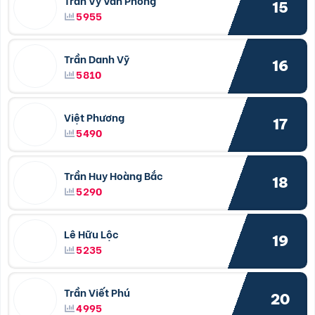
15
5955
Trần Danh Vỹ
16
5810
Việt Phương
17
5490
Trần Huy Hoàng Bắc
18
5290
Lê Hữu Lộc
19
5235
Trần Viết Phú
20
4995