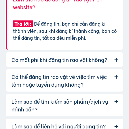
website?
Để đăng tin, bạn chỉ cần đăng kí
Trả lời:
thành viên, sau khi đăng kí thành công, bạn có
thể đăng tin, tất cả đều miễn phí.
Có mất phí khi đăng tin rao vặt không?
Có thể đăng tin rao vặt về việc tìm việc
Chúng tôi cung cấp gói đăng tin miễn
Trả lời:
phí cơ bản cho tất cả người dùng. Tuy nhiên, để
làm hoặc tuyển dụng không?
tăng hiệu quả quảng cáo và được ưu tiên hiển
thị, bạn có thể lựa chọn các gói dịch vụ nâng
Làm sao để tìm kiếm sản phẩm/dịch vụ
Hoàn toàn có thể. Website của chúng
Trả lời:
cấp với chi phí hợp lý, xem thêm
phí dịch vụ tin
tôi hỗ trợ đăng tin tuyển dụng và tìm việc làm.
mình cần?
VIP
.
Bạn chỉ cần chọn đúng chuyên mục và điền đầy
đủ thông tin.
Làm sao để liên hệ với người đăng tin?
Bạn có thể sử dụng công cụ tìm kiếm
Trả lời: