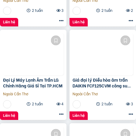
Ngoài Cần Thơ
Ngoài Cần Thơ
2 tuần
3
2 tuần
2
Liên hệ
Liên hệ
Đại Lý Máy Lạnh Âm Trần LG
Giá đại lý Điều hòa âm trần
Chính Hãng Giá Sỉ Tại TP.HCM
DAIKIN FCF125CVM công suất
5HP bán với giá rẻ uy tín nhất
Ngoài Cần Thơ
Ngoài Cần Thơ
2 tuần
4
2 tuần
3
Liên hệ
Liên hệ