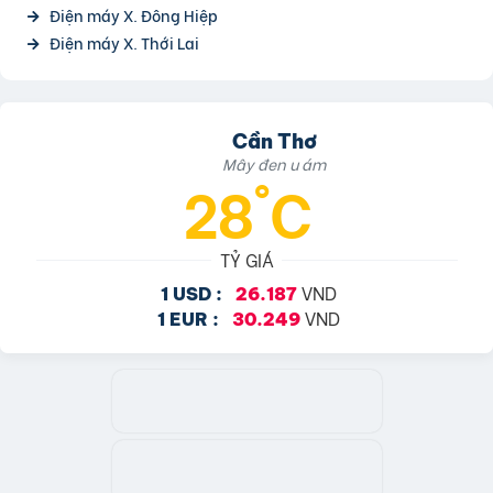
Điện máy X. Đông Hiệp
Điện máy X. Thới Lai
Cần Thơ
Mây đen u ám
28°C
TỶ GIÁ
VND
1 USD :
26.187
VND
1 EUR :
30.249