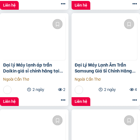
Liên hệ
Liên hệ
Đại lý Máy lạnh áp trần
Đại Lý Máy Lạnh Âm Trần
Daikin giá sỉ chính hãng tại
Samsung Giá Sỉ Chính Hãng
TP.HCM | Thiên Ngân Phát
Tại TP.HCM
Ngoài Cần Thơ
Ngoài Cần Thơ
2 ngày
2
2 ngày
4
Liên hệ
Liên hệ