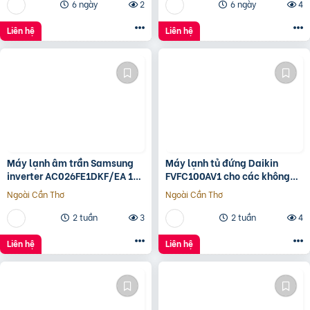
6 ngày
2
6 ngày
4
Liên hệ
Liên hệ
Máy lạnh âm trần Samsung
Máy lạnh tủ đứng Daikin
inverter AC026FE1DKF/EA 1
FVFC100AV1 cho các không
hướng công nghệ WindFree™
gian rộng dưới 50m2
Ngoài Cần Thơ
Ngoài Cần Thơ
2 tuần
3
2 tuần
4
Liên hệ
Liên hệ