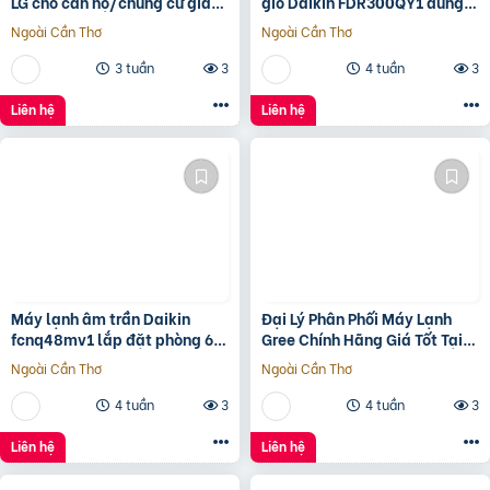
LG cho căn hộ/chung cư giá
gió Daikin FDR300QY1 dùng
đại lý thấp nhất TPHCM
cho nhà xưởng
Ngoài Cần Thơ
Ngoài Cần Thơ
3 tuần
3
4 tuần
3
Liên hệ
Liên hệ
Máy lạnh âm trần Daikin
Đại Lý Phân Phối Máy Lạnh
fcnq48mv1 lắp đặt phòng 60
Gree Chính Hãng Giá Tốt Tại
– 70m²
HCM
Ngoài Cần Thơ
Ngoài Cần Thơ
4 tuần
3
4 tuần
3
Liên hệ
Liên hệ