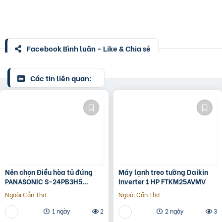
Facebook Bình luận - Like & Chia sẻ
Các tin liên quan:
Nên chọn Điều hòa tủ đứng
Máy lạnh treo tường Daikin
PANASONIC S-24PB3H5
Inverter 1 HP FTKM25AVMV
Inverter 3HP với giá rẻ nhất
Ngoài Cần Thơ
Ngoài Cần Thơ
và tốt nhất
1 ngày
2
2 ngày
3