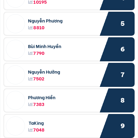
10195
Nguyễn Phương
5
8810
Bùi Minh Huyền
6
7790
Nguyễn Hưởng
7
7502
Phương Hiền
8
7383
TaKing
9
7048