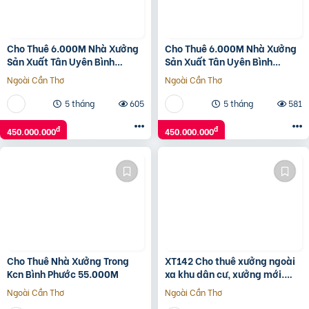
Cho Thuê 6.000M Nhà Xưởng
Cho Thuê 6.000M Nhà Xưởng
Sản Xuất Tân Uyên Bình
Sản Xuất Tân Uyên Bình
Dương
Dương
Ngoài Cần Thơ
Ngoài Cần Thơ
5 tháng
605
5 tháng
581
đ
đ
450.000.000
450.000.000
Cho Thuê Nhà Xưởng Trong
XT142 Cho thuê xưởng ngoài
Kcn Bình Phước 55.000M
xa khu dân cư, xưởng mới.
tiếp nhận nhiều ngành nghề
Ngoài Cần Thơ
Ngoài Cần Thơ
SX