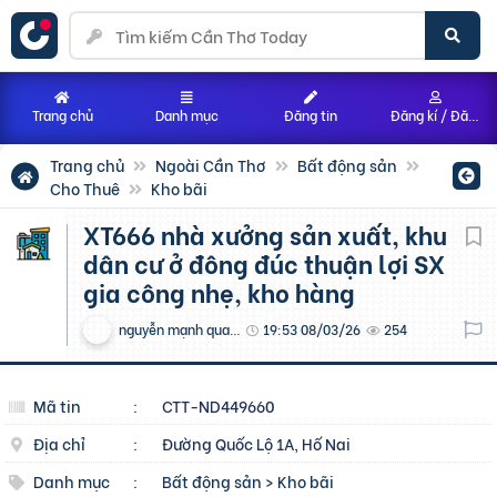
Trang chủ
Danh mục
Đăng tin
Đăng kí / Đăng nhập
Trang chủ
Ngoài Cần Thơ
Bất động sản
Cho Thuê
Kho bãi
XT666 nhà xưởng sản xuất, khu
dân cư ở đông đúc thuận lợi SX
gia công nhẹ, kho hàng
nguyễn mạnh quang huy
19:53 08/03/26
254
Mã tin
:
CTT-ND449660
Địa chỉ
:
Đường Quốc Lộ 1A, Hố Nai
Danh mục
:
Bất động sản
>
Kho bãi