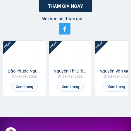
THAM GIA NGAY
Mời bạn bè tham gia:
Đào Phước Nguyên
Nguyễn Thị Diễm Anh
Nguyễn V
08-08-2026
08-08-2026
08-08-2026
Xem trang
Xem trang
Xem trang