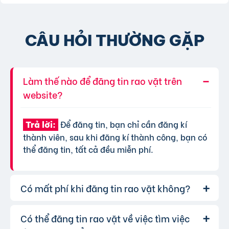
CÂU HỎI THƯỜNG GẶP
Làm thế nào để đăng tin rao vặt trên
website?
Để đăng tin, bạn chỉ cần đăng kí
Trả lời:
thành viên, sau khi đăng kí thành công, bạn có
thể đăng tin, tất cả đều miễn phí.
Có mất phí khi đăng tin rao vặt không?
Có thể đăng tin rao vặt về việc tìm việc
Chúng tôi cung cấp gói đăng tin miễn
Trả lời: