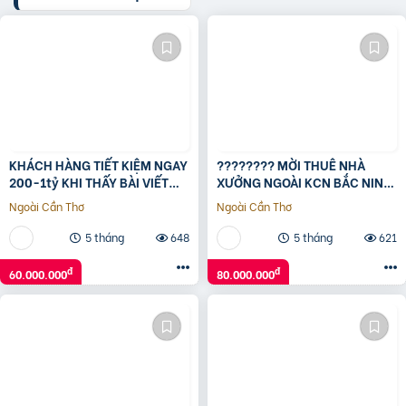
KHÁCH HÀNG TIẾT KIỆM NGAY
???????? MỜI THUÊ NHÀ
200-1tỷ KHI THẤY BÀI VIẾT
XƯỞNG NGOÀI KCN BẮC NINH
NÀY CHO THUÊ NHÀ XƯỞNG
, KHU VỰC TIÊN DU, TỪ SƠN –
Ngoài Cần Thơ
Ngoài Cần Thơ
TẠI HƯNG YÊN
Dt xưởng: 1500m đến
5 tháng
648
5 tháng
621
đ
đ
60.000.000
80.000.000