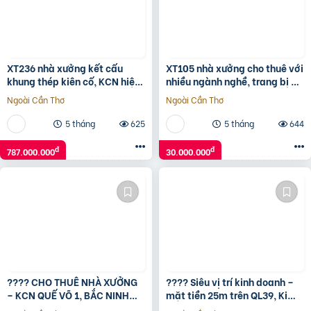
XT236 nhà xưởng kết cấu
XT105 nhà xưởng cho thuê với
khung thép kiên cố, KCN hiện
nhiều ngành nghề, trang bị PC
đại với nhiều ngành nghề CNC
tự động, an toàn Sx lâu dài
Ngoài Cần Thơ
Ngoài Cần Thơ
5 tháng
625
5 tháng
644
đ
đ
787.000.000
30.000.000
???? CHO THUÊ NHÀ XƯỞNG
???? Siêu vị trí kinh doanh –
– KCN QUẾ VÕ 1, BẮC NINH
mặt tiền 25m trên QL39, Kim
???? Diện tích: 450m² ????
Động – Hưng Yên ???? Diện