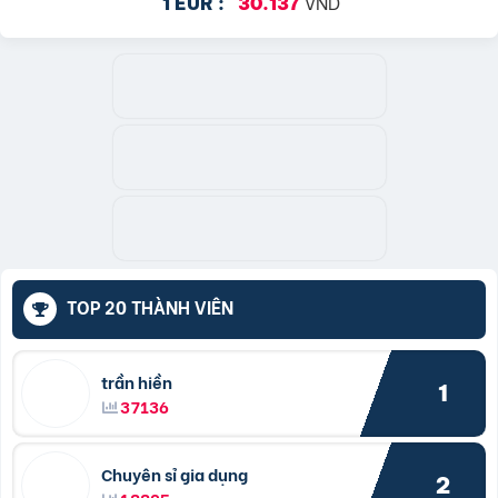
VND
1 EUR :
30.137
TOP 20 THÀNH VIÊN
trần hiền
1
37136
Chuyên sỉ gia dụng
2
18825