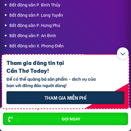
Bất động sản P. Bình Thủy
Bất động sản P. Long Tuyền
Bất động sản P. Hưng Phú
Bất động sản P. An Bình
Bất động sản X. Phong Điền
Bất động sản P. Ô Môn
Tham gia đăng tin tại
Cần Thơ Today
!
Dịch vụ
Hỗ trợ
Để có thể quảng bá sản phẩm - dịch vụ của
thông dụng
khách hàng
bạn với đông đảo người dùng!
THAM GIA MIỄN PHÍ
Cho thuê xe ôtô
Giới thiệu
Cho thuê phòng trọ
Thông báo
GỌI NGAY
Xe tải chở thuê
Bảng giá dịch vụ
Homestay
Blog