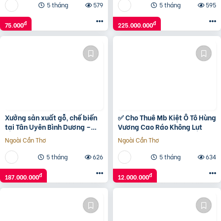
5 tháng
579
5 tháng
595
đ
đ
75.000
225.000.000
Xưởng sản xuất gỗ, chế biến
✅ Cho Thuê Mb Kiệt Ô Tô Hùng
tại Tân Uyên Bình Dương –
Vương Cao Ráo Không Lụt
gần VISIP 3, điện 1000KVA
Ngoài Cần Thơ
Ngoài Cần Thơ
5 tháng
626
5 tháng
634
đ
đ
187.000.000
12.000.000