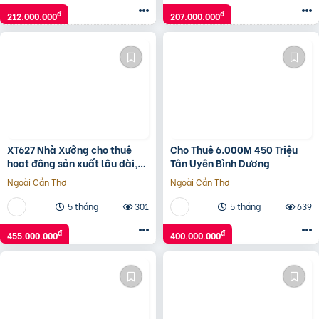
đ
đ
212.000.000
207.000.000
XT627 Nhà Xưởng cho thuê
Cho Thuê 6.000M 450 Triệu
hoạt động sản xuất lâu dài,
Tân Uyên Bình Dương
kết cấu kiên cố thích hợp
Ngoài Cần Thơ
Ngoài Cần Thơ
DNNN
5 tháng
301
5 tháng
639
đ
đ
455.000.000
400.000.000