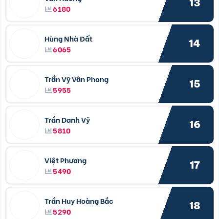
13
6180
Hùng Nhà Đất
14
6065
Trần Vỹ Vân Phong
15
5955
Trần Danh Vỹ
16
5810
Việt Phương
17
5490
Trần Huy Hoàng Bắc
18
5290