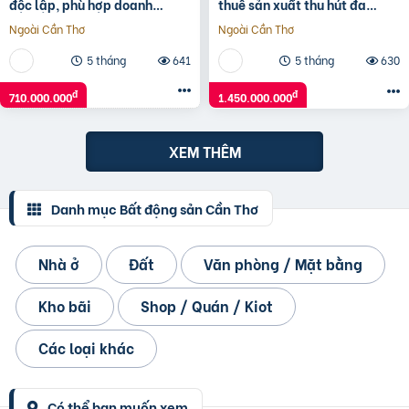
độc lập, phù hợp doanh
thuê sản xuất thu hút đa
nghiệp chế xuất theo QĐ
dạng ngành nghề theo Quy
Ngoài Cần Thơ
Ngoài Cần Thơ
Định
5 tháng
641
5 tháng
630
đ
đ
710.000.000
1.450.000.000
XEM THÊM
Danh mục Bất động sản Cần Thơ
Nhà ở
Đất
Văn phòng / Mặt bằng
Kho bãi
Shop / Quán / Kiot
Các loại khác
Có thể bạn muốn xem