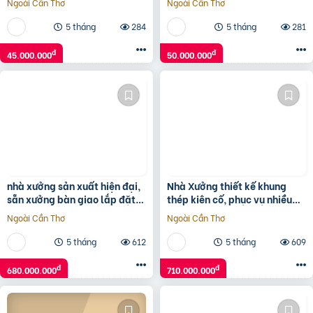
Ngoài Cần Thơ
Ngoài Cần Thơ
tích rộng gần
5 tháng
284
5 tháng
281
đ
đ
45.000.000
50.000.000
nhà xưởng sản xuất hiện đại,
Nhà Xưởng thiết kế khung
sẵn xưởng bàn giao lắp đặt
thép kiên cố, phục vụ nhiều
máy móc liền, thuê lâu dài
ngành nghề. không ô nhiễm
Ngoài Cần Thơ
Ngoài Cần Thơ
5 tháng
612
5 tháng
609
đ
đ
680.000.000
710.000.000