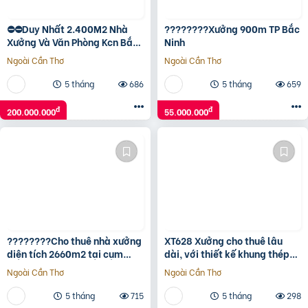
⛔⛔Duy Nhất 2.400M2 Nhà
????????Xưởng 900m TP Bắc
Xưởng Và Văn Phòng Kcn Bắc
Ninh
Giang
Ngoài Cần Thơ
Ngoài Cần Thơ
5 tháng
686
5 tháng
659
đ
đ
200.000.000
55.000.000
????????Cho thuê nhà xưởng
XT628 Xưởng cho thuê lâu
diện tích 2660m2 tại cụm
dài, với thiết kế khung thép
công nghiệp Bắc Ninh.
kiên cố, hạ tầng KCN hiện đại
Ngoài Cần Thơ
Ngoài Cần Thơ
5 tháng
715
5 tháng
298