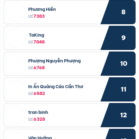
Phương Hiền
8
7383
TaKing
9
7048
Phượng Nguyễn Phượng
10
6768
In Ấn Quảng Cáo Cần Thơ
11
6582
tran binh
12
6328
Văn Hưởng