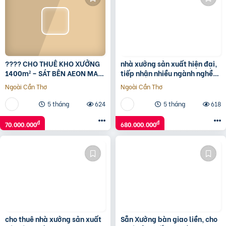
???? CHO THUÊ KHO XƯỞNG
nhà xưởng sản xuất hiện đại,
1400m² – SÁT BÊN AEON MALL
tiếp nhận nhiều ngành nghề
HUẾ ????
theo QD KCN. không ô nhiễm
Ngoài Cần Thơ
Ngoài Cần Thơ
5 tháng
624
5 tháng
618
đ
đ
70.000.000
680.000.000
cho thuê nhà xưởng sản xuất
Sẵn Xưởng bàn giao liền, cho