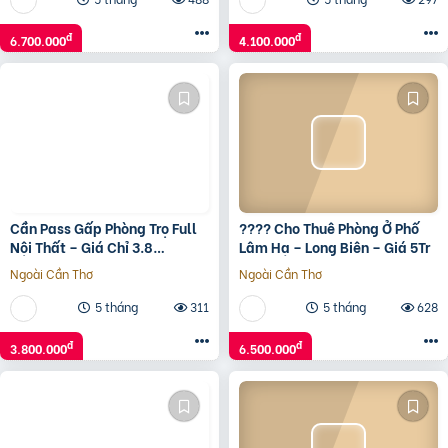
đ
đ
6.700.000
4.100.000
Cần Pass Gấp Phòng Trọ Full
???? Cho Thuê Phòng Ở Phố
Nội Thất – Giá Chỉ 3.8
Lâm Hạ – Long Biên – Giá 5Tr
Triệu/Tháng- Hà Đông- Hà
Ngoài Cần Thơ
Ngoài Cần Thơ
Nội
5 tháng
311
5 tháng
628
đ
đ
3.800.000
6.500.000