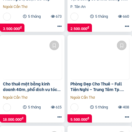
Đhyd
Ngoài Cần Thơ
P. Tân An
5 tháng
673
5 tháng
660
đ
đ
3.500.000
2.500.000
Cho thuê mặt bằng kinh
Phòng Đẹp Cho Thuê – Full
doanh 40m, phố dịch vụ tóc,
Tiện Nghi – Trung Tâm Tp.
spa – Tân Vĩnh, P.6 – Quận 4
Vũng Tàu
Ngoài Cần Thơ
Ngoài Cần Thơ
5 tháng
615
5 tháng
408
đ
đ
18.000.000
5.500.000