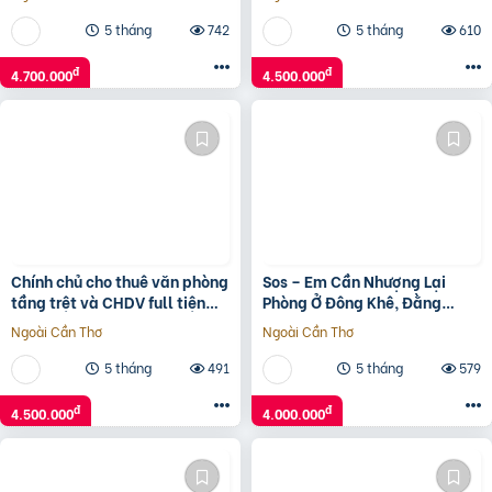
Đẹp- Full Đồ
5 tháng
742
5 tháng
610
đ
đ
4.700.000
4.500.000
Chính chủ cho thuê văn phòng
Sos – Em Cần Nhượng Lại
tầng trệt và CHDV full tiện
Phòng Ở Đông Khê, Đằng
ích tại Thạnh Mỹ Lợi, Q2
Giang, Ngô Quyền, Hải Phòng
Ngoài Cần Thơ
Ngoài Cần Thơ
5 tháng
491
5 tháng
579
đ
đ
4.500.000
4.000.000