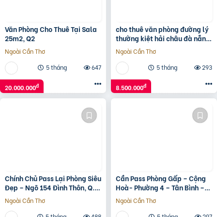
Văn Phòng Cho Thuê Tại Sala
cho thuê văn phòng đường lý
25m2, Q2
thường kiệt hải châu đà nẵng
giá tốt diện tích 75 m2
Ngoài Cần Thơ
Ngoài Cần Thơ
5 tháng
647
5 tháng
293
đ
đ
20.000.000
8.500.000
Chính Chủ Pass Lại Phòng Siêu
Cần Pass Phòng Gấp – Cộng
Đẹp – Ngõ 154 Đình Thôn, Q.
Hoà- Phường 4 – Tân Bình –
Nam Từ Liêm
Tphcm
Ngoài Cần Thơ
Ngoài Cần Thơ
5 tháng
488
5 tháng
297