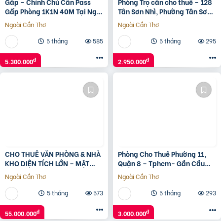
Gấp – Chính Chủ Cần Pass
Phòng Trọ cần cho thuê – 128
Gấp Phòng 1K1N 40M Tại Ngõ
Tân Sơn Nhì, Phường Tân Sơn
255 Cầu Giấy, Phường Dịch
Nhì, Quận Tân Phú – TPHCM
Ngoài Cần Thơ
Ngoài Cần Thơ
Vọng, Quận Cầu Giấy,
5 tháng
585
5 tháng
295
đ
đ
5.300.000
2.950.000
CHO THUÊ VĂN PHÒNG & NHÀ
Phòng Cho Thuê Phường 11,
KHO DIỆN TÍCH LỚN – MẶT
Quận 8 – Tphcm- Gần Cầu
TIỀN NGUYỄN TẤT THÀNH, ĐÀ
Chà Và
Ngoài Cần Thơ
Ngoài Cần Thơ
NẴNG
5 tháng
573
5 tháng
293
đ
đ
55.000.000
3.000.000