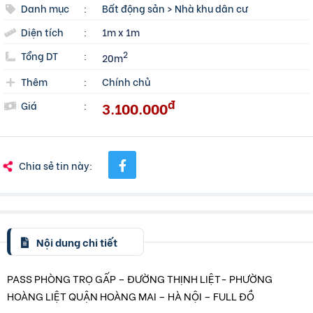
Danh mục
:
Bất động sản
>
Nhà khu dân cư
Diện tích
:
1m x 1m
Tổng DT
:
2
20m
Thêm
:
Chính chủ
đ
3.100.000
Giá
:
Chia sẻ tin này:
Nội dung chi tiết
PASS PHÒNG TRỌ GẤP – ĐƯỜNG THỊNH LIỆT- PHƯỜNG
HOÀNG LIỆT QUẬN HOÀNG MAI – HÀ NỘI – FULL ĐỒ