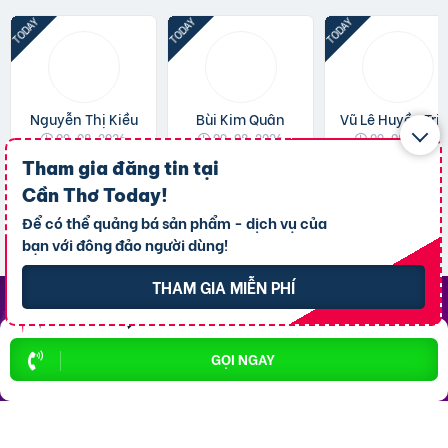
Nguyễn Thị Kiều
Bùi Kim Quân
Vũ Lê Huyền
09-08-2026
09-08-2026
09-08-2026
Tham gia đăng tin tại
Xem trang
Xem trang
Xem trang
Cần Thơ Today
!
Để có thể quảng bá sản phẩm - dịch vụ của
bạn với đông đảo người dùng!
THAM GIA MIỄN PHÍ
Top Khu Vực Nổi Bật
GỌI NGAY
P. Ninh Kiều
P. An Bình
P. Bình Thủy
P. Cái Răng