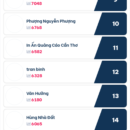
7048
Phượng Nguyễn Phượng
10
6768
In Ấn Quảng Cáo Cần Thơ
11
6582
tran binh
12
6328
Văn Hưởng
13
6180
Hùng Nhà Đất
14
6065