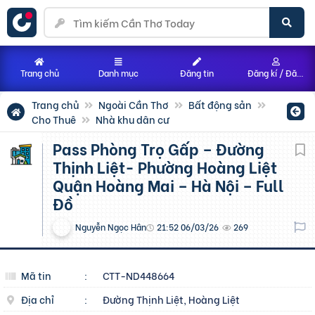
Trang chủ
Danh mục
Đăng tin
Đăng kí / Đăng nhập
Trang chủ
Ngoài Cần Thơ
Bất động sản
Cho Thuê
Nhà khu dân cư
Pass Phòng Trọ Gấp – Đường
Thịnh Liệt- Phường Hoàng Liệt
Quận Hoàng Mai – Hà Nội – Full
Đồ
Nguyễn Ngọc Hân
21:52 06/03/26
269
Mã tin
:
CTT-ND448664
Địa chỉ
:
Đường Thịnh Liệt, Hoàng Liệt