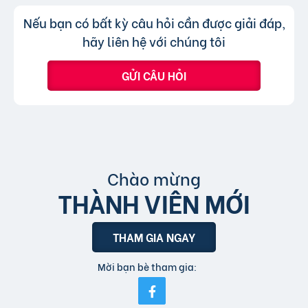
hình thức xem nhanh hoặc truy cập trực tiếp
Không, trang web chỉ chấp nhận các
Trả lời:
Nếu bạn có bất kỳ câu hỏi cần được giải đáp,
bài đăng.
tin đăng sử dụng tiếng Việt có dấu.
hãy liên hệ với chúng tôi
GỬI CÂU HỎI
Chào mừng
THÀNH VIÊN MỚI
THAM GIA NGAY
Mời bạn bè tham gia: