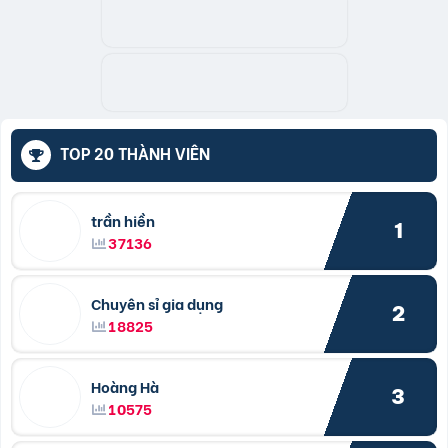
TOP 20 THÀNH VIÊN
trần hiền
1
37136
Chuyên sỉ gia dụng
2
18825
Hoàng Hà
3
10575