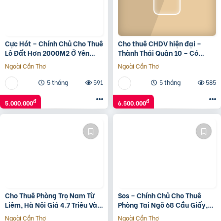
Cực Hót – Chính Chủ Cho Thuê
Cho thuê CHDV hiện đại –
Lô Đất Hơn 2000M2 Ở Yên
Thành Thái Quận 10 – Có
Thủy, Hòa Bình – Giá Thuê
thang máy – Máy giặt riêng
Ngoài Cần Thơ
Ngoài Cần Thơ
Siêu Rẻ
5 tháng
591
5 tháng
585
đ
đ
5.000.000
6.500.000
Cho Thuê Phòng Trọ Nam Từ
Sos – Chính Chủ Cho Thuê
Liêm, Hà Nội Giá 4.7 Triệu Vào
Phòng Tại Ngõ 68 Cầu Giấy,
Ở Luôn.
Hà Nội – Phòng Mới Xây Siêu
Ngoài Cần Thơ
Ngoài Cần Thơ