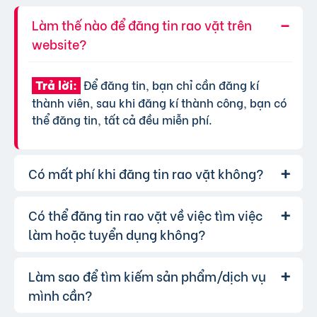
Làm thế nào để đăng tin rao vặt trên
website?
Để đăng tin, bạn chỉ cần đăng kí
Trả lời:
thành viên, sau khi đăng kí thành công, bạn có
thể đăng tin, tất cả đều miễn phí.
Có mất phí khi đăng tin rao vặt không?
Có thể đăng tin rao vặt về việc tìm việc
Chúng tôi cung cấp gói đăng tin miễn
Trả lời:
phí cơ bản cho tất cả người dùng. Tuy nhiên, để
làm hoặc tuyển dụng không?
tăng hiệu quả quảng cáo và được ưu tiên hiển
thị, bạn có thể lựa chọn các gói dịch vụ nâng
Làm sao để tìm kiếm sản phẩm/dịch vụ
Hoàn toàn có thể. Website của chúng
Trả lời:
cấp với chi phí hợp lý, xem thêm
phí dịch vụ tin
tôi hỗ trợ đăng tin tuyển dụng và tìm việc làm.
mình cần?
VIP
.
Bạn chỉ cần chọn đúng chuyên mục và điền đầy