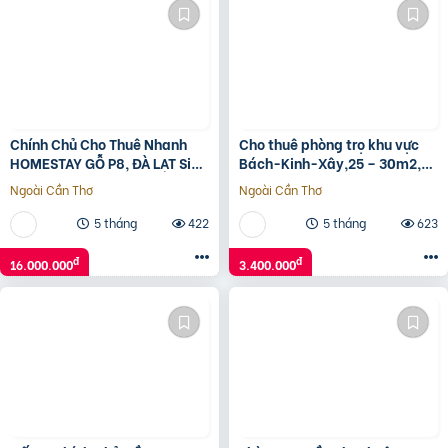
Chính Chủ Cho Thuê Nhanh
Cho thuê phòng trọ khu vực
HOMESTAY GỖ P8, ĐÀ LẠT Siêu
Bách-Kinh-Xây,25 – 30m2,
Đẹp
giá 3,4 – 3,8tr/tháng, có đủ
Ngoài Cần Thơ
Ngoài Cần Thơ
giường tủ bàn ghế
5 tháng
422
5 tháng
623
đ
đ
16.000.000
3.400.000