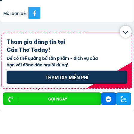
Mời bạn bè:
CÂU HỎI THƯỜNG GẶP
Tham gia đăng tin tại
Cần Thơ Today
!
Để có thể quảng bá sản phẩm - dịch vụ của
bạn với đông đảo người dùng!
Làm thế nào để đăng tin rao vặt trên
website?
THAM GIA MIỄN PHÍ
Để đăng tin, bạn chỉ cần đăng kí
Trả lời:
GỌI NGAY
thành viên, sau khi đăng kí thành công, bạn có
thể đăng tin, tất cả đều miễn phí.
Có mất phí khi đăng tin rao vặt không?