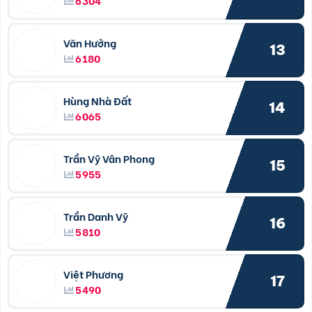
6304
Văn Hưởng
13
6180
Hùng Nhà Đất
14
6065
Trần Vỹ Vân Phong
15
5955
Trần Danh Vỹ
16
5810
Việt Phương
17
5490