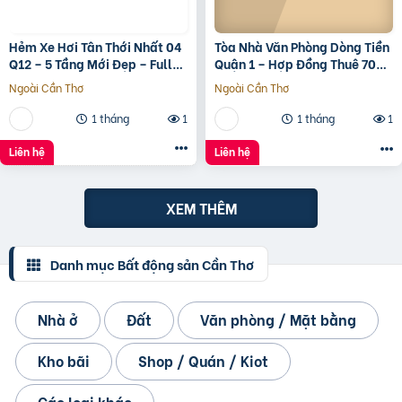
Hẻm Xe Hơi Tân Thới Nhất 04
Tòa Nhà Văn Phòng Dòng Tiền
Q12 – 5 Tầng Mới Đẹp – Full
Quận 1 – Hợp Đồng Thuê 700
Nội Thất – Giá 7.3 Tỷ
Triệu/Tháng – 490 Tỷ
Ngoài Cần Thơ
Ngoài Cần Thơ
1 tháng
1
1 tháng
1
Liên hệ
Liên hệ
XEM THÊM
Danh mục Bất động sản Cần Thơ
Nhà ở
Đất
Văn phòng / Mặt bằng
Kho bãi
Shop / Quán / Kiot
Các loại khác