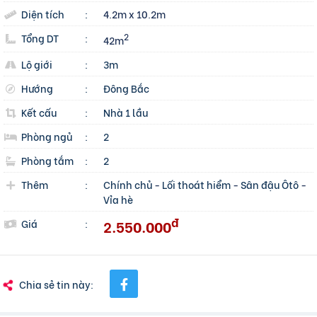
Diện tích
:
4.2m x 10.2m
Tổng DT
:
2
42m
Lộ giới
:
3m
Hướng
:
Đông Bắc
Kết cấu
:
Nhà 1 lầu
Phòng ngủ
:
2
Phòng tắm
:
2
Thêm
:
Chính chủ
-
Lối thoát hiểm
-
Sân đậu Ôtô
-
Vỉa hè
đ
2.550.000
Giá
:
Chia sẻ tin này: