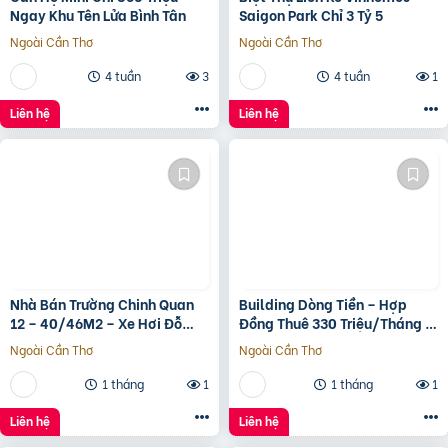
Ngay Khu Tên Lửa Bình Tân
Saigon Park Chỉ 3 Tỷ 5
Ngoài Cần Thơ
Ngoài Cần Thơ
4 tuần
3
4 tuần
1
Liên hệ
Liên hệ
Nhà Bán Trường Chinh Quan
Building Dòng Tiền – Hợp
12 – 40/46M2 – Xe Hơi Đỗ
Đồng Thuê 330 Triệu/Tháng –
Cửa – 3.1 Tỷ
Quận 5, Tp.hcm -139Ty
Ngoài Cần Thơ
Ngoài Cần Thơ
1 tháng
1
1 tháng
1
Liên hệ
Liên hệ