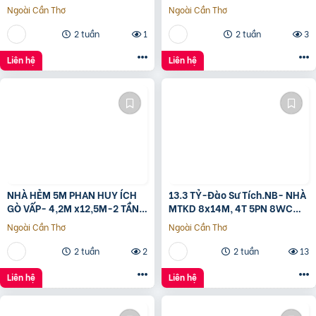
Bầu Bàng, Bình Dương
Vấp, Giá 4.X Tỷ
Ngoài Cần Thơ
Ngoài Cần Thơ
2 tuần
1
2 tuần
3
Liên hệ
Liên hệ
NHÀ HẺM 5M PHAN HUY ÍCH
13.3 TỶ-Đào Sư Tích.NB- NHÀ
GÒ VẤP- 4,2M x12,5M-2 TẦNG
MTKD 8x14M, 4T 5PN 8WC
– GIÁ 4,4 TỶ
FULL NỘI THẤT GỖ ĐỎ
Ngoài Cần Thơ
Ngoài Cần Thơ
2 tuần
2
2 tuần
13
Liên hệ
Liên hệ