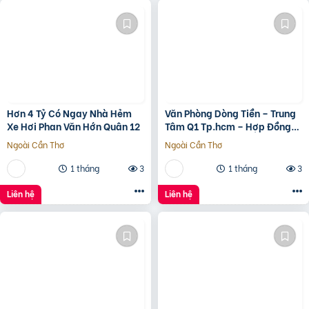
Hơn 4 Tỷ Có Ngay Nhà Hẻm
Văn Phòng Dòng Tiền – Trung
Xe Hơi Phan Văn Hớn Quân 12
Tâm Q1 Tp.hcm – Hợp Đồng
Thuê 250 Triệu/Tháng – 115
Ngoài Cần Thơ
Ngoài Cần Thơ
Tỷ
1 tháng
3
1 tháng
3
Liên hệ
Liên hệ