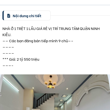
Nội dung chi tiết
NHÀ Ở 1 TRỆT 1 LẦU GIÁ RẺ VỊ TRÍ TRUNG TÂM QUẬN NINH
KIỀU.
—— Các bạn đăng bán tiếp mình 9 chủ—–
————
————
*** Giá: 2 tỷ 550 triệu
———-