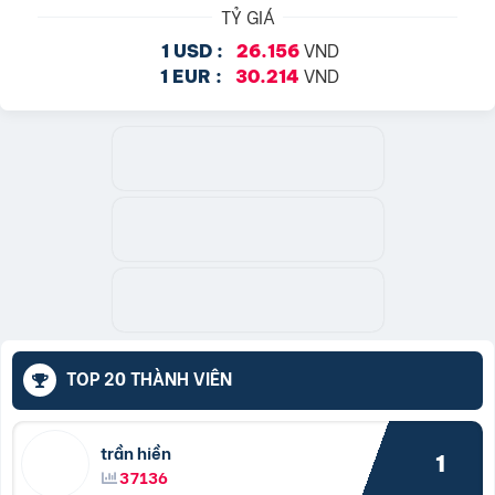
TỶ GIÁ
VND
1 USD :
26.156
VND
1 EUR :
30.214
TOP 20 THÀNH VIÊN
trần hiền
1
37136