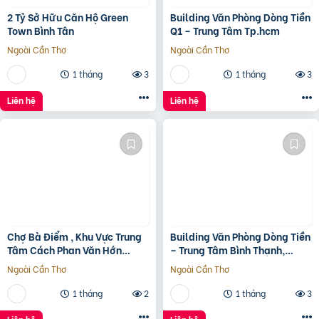
2 Tỷ Sở Hữu Căn Hộ Green
Building Văn Phòng Dòng Tiền
Town Bình Tân
Q1 – Trung Tâm Tp.hcm
Ngoài Cần Thơ
Ngoài Cần Thơ
1 tháng
3
1 tháng
3
Liên hệ
Liên hệ
Chợ Bà Điểm , Khu Vực Trung
Building Văn Phòng Dòng Tiền
Tâm Cách Phan Văn Hớn
– Trung Tâm Bình Thạnh,
100m
Tp.hcm Chỉ 100Tr/M2 Đất
Ngoài Cần Thơ
Ngoài Cần Thơ
1 tháng
2
1 tháng
3