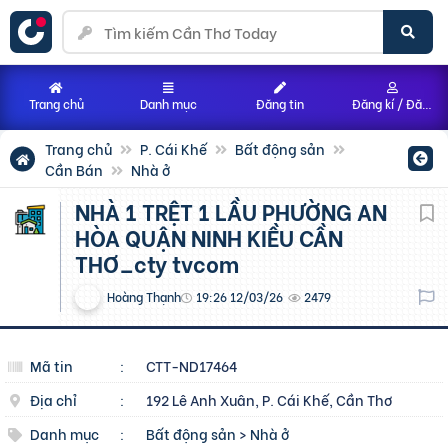
Trang chủ
Danh mục
Đăng tin
Đăng kí / Đăng nhập
Trang chủ
P. Cái Khế
Bất động sản
Cần Bán
Nhà ở
NHÀ 1 TRỆT 1 LẦU PHƯỜNG AN
HÒA QUẬN NINH KIỀU CẦN
THƠ_cty tvcom
Hoàng Thạnh
19:26 12/03/26
2479
Mã tin
:
CTT-ND17464
Địa chỉ
:
192 Lê Anh Xuân, P. Cái Khế, Cần Thơ
Danh mục
:
Bất động sản
>
Nhà ở