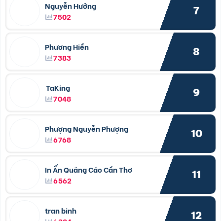
Nguyễn Hưởng
7
7502
Phương Hiền
8
7383
TaKing
9
7048
Phượng Nguyễn Phượng
10
6768
In Ấn Quảng Cáo Cần Thơ
11
6562
tran binh
12