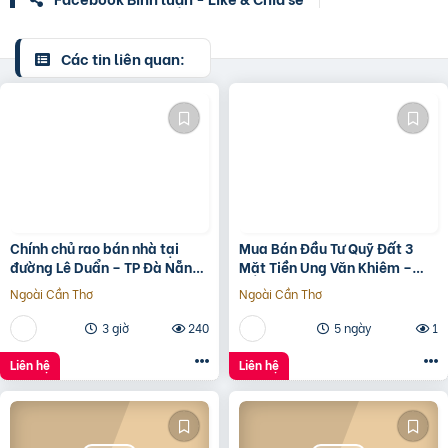
Các tin liên quan:
Chính chủ rao bán nhà tại
Mua Bán Đầu Tư Quỹ Đất 3
đường Lê Duẩn – TP Đà Nẵng;
Mặt Tiền Ung Văn Khiêm –
DT đất 108,3 m2; giá 13,2 tỷ
2.122M²
Ngoài Cần Thơ
Ngoài Cần Thơ
3 giờ
240
5 ngày
1
Liên hệ
Liên hệ