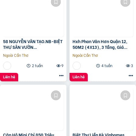
58 NGUYỄN VĂN TẠO.NB-BIỆT
Hxh Phan Văn Hơn Quận 12,
THỰ SÂN VƯỜN
50M2 (4X13), 3 Tầng, Giá
260M2[11x24M]-12.8 TỶ
4.96 Tỷ
Ngoài Cần Thơ
Ngoài Cần Thơ
2 tuần
9
4 tuần
3
Liên hệ
Liên hệ
Căn Hộ Mini Chỉ 850 Triệu
Biệt Thự Liền Kè Vinhomes