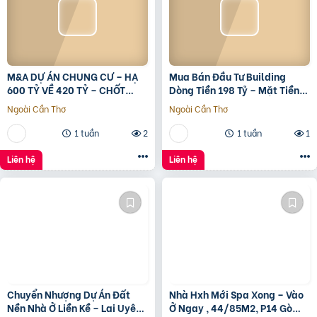
M&A DỰ ÁN CHUNG CƯ – HẠ
Mua Bán Đầu Tư Building
600 TỶ VỀ 420 TỶ – CHỐT
Dòng Tiền 198 Tỷ – Mặt Tiền
LVCC
Đường 3/2, Trung Tâm Quận
Ngoài Cần Thơ
Ngoài Cần Thơ
10
1 tuần
2
1 tuần
1
Liên hệ
Liên hệ
Chuyển Nhượng Dự Án Đất
Nhà Hxh Mới Spa Xong – Vào
Nền Nhà Ở Liền Kề – Lai Uyên,
Ở Ngay , 44/85M2, P14 Gò