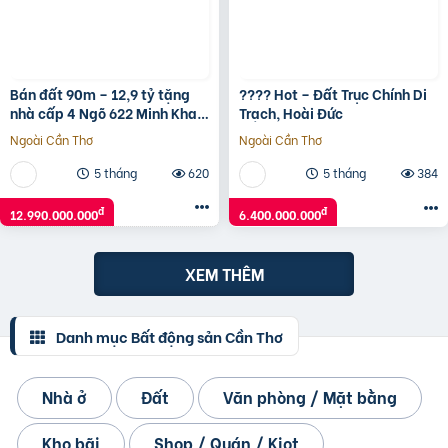
Bán đất 90m – 12,9 tỷ tặng
???? Hot – Đất Trục Chính Di
nhà cấp 4 Ngõ 622 Minh Khai
Trạch, Hoài Đức
to như Phố ô tô vào nhà.
Ngoài Cần Thơ
Ngoài Cần Thơ
5 tháng
620
5 tháng
384
đ
đ
12.990.000.000
6.400.000.000
XEM THÊM
Danh mục Bất động sản Cần Thơ
Nhà ở
Đất
Văn phòng / Mặt bằng
Kho bãi
Shop / Quán / Kiot