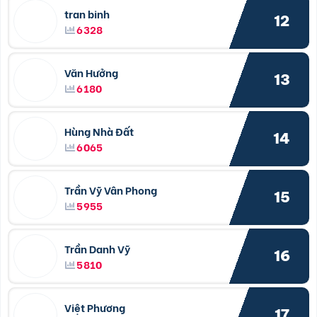
tran binh
12
6328
Văn Hưởng
13
6180
Hùng Nhà Đất
14
6065
Trần Vỹ Vân Phong
15
5955
Trần Danh Vỹ
16
5810
Việt Phương
17