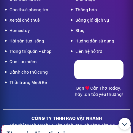
Cho thuê phòng trọ
Thông báo
Xe tải chở thuê
Bảng giá dịch vụ
Homestay
Blog
Hải sản tươi sống
Hướng dẫn sử dụng
Trang trí quán - shop
Liên hệ hỗ trợ
Quà Lưu niệm
Dành cho thú cưng
Thời trang Mẹ & Bé
Bạn
Cần Thơ Today,
hãy lan tỏa yêu thương!
CÔNG TY TNHH RAO VẶT NHANH
Địa chỉ trụ sở chính: 7 Trần Minh Sơn, phường Tân An, TP.
Cần Thơ