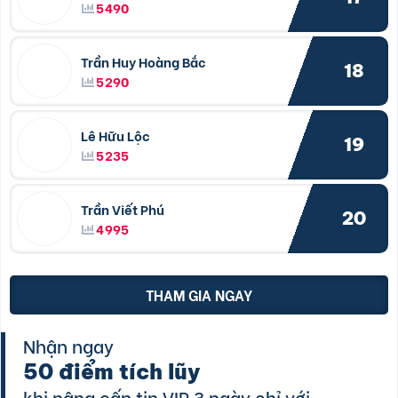
5490
Trần Huy Hoàng Bắc
18
5290
Lê Hữu Lộc
19
5235
Trần Viết Phú
20
4995
THAM GIA NGAY
Nhận ngay
50 điểm tích lũy
khi nâng cấp tin VIP 3 ngày chỉ với