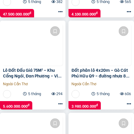
5 tháng
382
5 tháng
565
đ
đ
47.500.000.000
4.100.000.000
Lô Đất Đấu Giá 75M² – Khu
Đất phân lô 4x20m – Gò Cát
Cổng Ngói, Đan Phượng – Vị
Phú Hữu Q9 – đường nhựa 8m
Trí Siêu Đẹp, Giá Tốt!
có vỉa hè – giá 3,98 tỷ
Ngoài Cần Thơ
Ngoài Cần Thơ
5 tháng
294
5 tháng
606
đ
đ
5.600.000.000
3.980.000.000