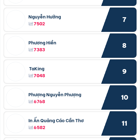
Nguyễn Hưởng
7
7502
Phương Hiền
8
7383
TaKing
9
7048
Phượng Nguyễn Phượng
10
6768
In Ấn Quảng Cáo Cần Thơ
11
6582