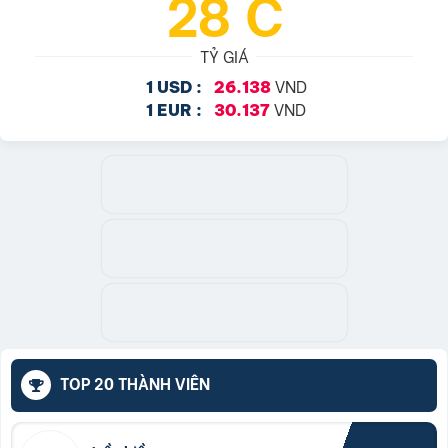
28°C
TỶ GIÁ
VND
1 USD :
26.138
VND
1 EUR :
30.137
TOP 20 THÀNH VIÊN