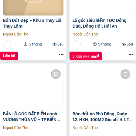
Bán Đất Đẹp – Khu 5 Thụy Lôi,
Lô góc siêu hiếm TĐC Đồng
Thụy Lâm
Dứa, Đằng Hải, Hải An
Ngoài Cần Thơ
Ngoài Cần Thơ
5 tháng
616
5 tháng
568
Liên hệ
đ
7.555.555.000
BÁN LÔ GÓC ĐẤT BIỂN cạnh
Bán đất An Phú Đông, Quận
VƯƠNG THỪA VŨ – TP BIỂN
12, HXH, 100M2 Gía chỉ 4.1 Tỷ
MIAMI CHÂU Á
TL
Ngoài Cần Thơ
Ngoài Cần Thơ