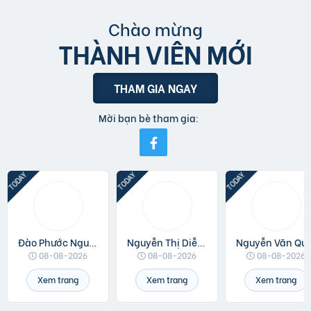
Chào mừng
THÀNH VIÊN MỚI
THAM GIA NGAY
Mời bạn bè tham gia:
Đào Phước Nguyên
Nguyễn Thị Diễm Anh
Nguyễn V
08-08-2026
08-08-2026
08-08-2026
Xem trang
Xem trang
Xem trang