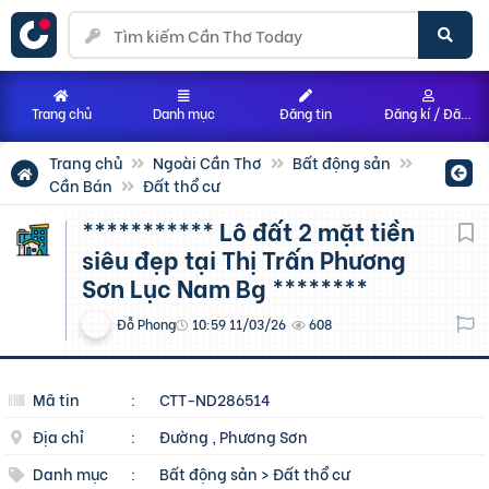
Trang chủ
Danh mục
Đăng tin
Đăng kí / Đăng nhập
Trang chủ
Ngoài Cần Thơ
Bất động sản
Cần Bán
Đất thổ cư
*********** Lô đất 2 mặt tiền
siêu đẹp tại Thị Trấn Phương
Sơn Lục Nam Bg ********
Đỗ Phong
10:59 11/03/26
608
Mã tin
:
CTT-ND286514
Địa chỉ
:
Đường , Phương Sơn
Danh mục
:
Bất động sản
>
Đất thổ cư