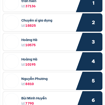
trần hiền
1
37136
Chuyên sỉ gia dụng
2
18825
Hoàng Hà
3
10575
Hoàng Hà
4
10195
Nguyễn Phương
5
8810
Bùi Minh Huyền
6
7790