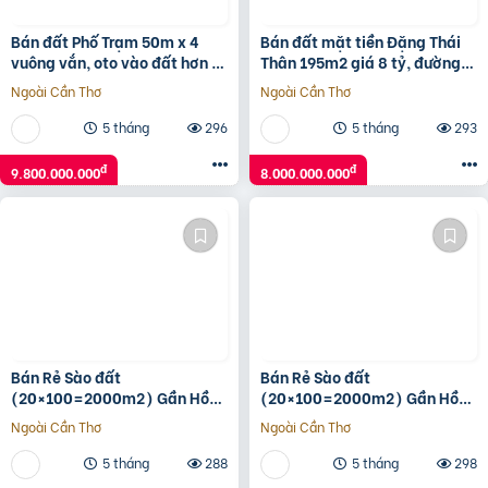
Bán đất Phố Trạm 50m x 4
Bán đất mặt tiền Đặng Thái
vuông vắn, oto vào đất hơn 9
Thân 195m2 giá 8 tỷ, đường
tỷ TL. LH 0936123469
7m5, sổ sẵn chính chủ
Ngoài Cần Thơ
Ngoài Cần Thơ
5 tháng
296
5 tháng
293
đ
đ
9.800.000.000
8.000.000.000
Bán Rẻ Sào đất
Bán Rẻ Sào đất
(20×100=2000m2) Gần Hồ
(20×100=2000m2) Gần Hồ
Du Lịch Thanh An, Dân Cư
Du Lịch Thanh An, Dân Cư
Ngoài Cần Thơ
Ngoài Cần Thơ
đông, Thuận Tiện Buôn Bán,
đông, Thuận Tiện Buôn Bán,
500tr
500tr
5 tháng
288
5 tháng
298