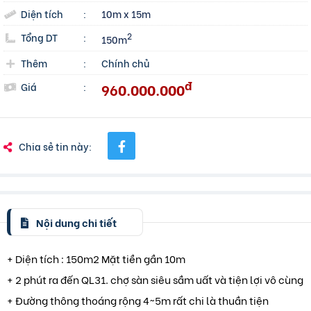
Diện tích
:
10m x 15m
Tổng DT
:
2
150m
Thêm
:
Chính chủ
đ
960.000.000
Giá
:
Chia sẻ tin này:
Nội dung chi tiết
+ Diện tích : 150m2 Mặt tiền gần 10m
+ 2 phút ra đến QL31. chợ sàn siêu sầm uất và tiện lợi vô cùng
+ Đường thông thoáng rộng 4~5m rất chi là thuần tiện