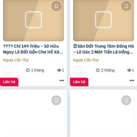
???? Chỉ 149 Triệu – Sở Hữu
⏰️Săn Đất Trung Tâm Đông Hà
Ngay Lô Đất Gần Chợ Hồ Xá,
– Lô Góc 2 Mặt Tiền Lê Hồng
Cơ Hội Đầu Tư Giá Rẻ Hiếm
Phong, Giá Chỉ 1 Tỷ 5Xx ????
Ngoài Cần Thơ
Ngoài Cần Thơ
Có! ???? Vị trí:
1 tháng
1
2 tháng
1
Liên hệ
Liên hệ