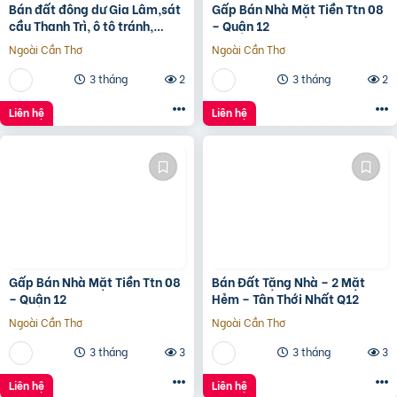
Bán đất đông dư Gia Lâm,sát
Gấp Bán Nhà Mặt Tiền Ttn 08
cầu Thanh Trì, ô tô tránh,
– Quận 12
60m, MT4m, 7 tỷ
Ngoài Cần Thơ
Ngoài Cần Thơ
3 tháng
2
3 tháng
2
Liên hệ
Liên hệ
Gấp Bán Nhà Mặt Tiền Ttn 08
Bán Đất Tặng Nhà – 2 Mặt
– Quận 12
Hẻm – Tân Thới Nhất Q12
Ngoài Cần Thơ
Ngoài Cần Thơ
3 tháng
3
3 tháng
3
Liên hệ
Liên hệ