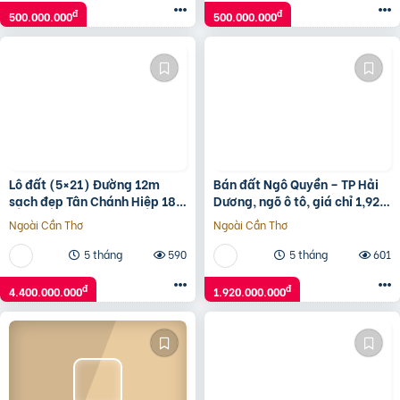
đ
đ
500.000.000
500.000.000
Lô đất (5×21) Đường 12m
Bán đất Ngô Quyền – TP Hải
sạch đẹp Tân Chánh Hiệp 18,
Dương, ngõ ô tô, giá chỉ 1,92
Quận 12, giá rẻ 4.4 tỷ
tỷ cực tiềm năng
Ngoài Cần Thơ
Ngoài Cần Thơ
5 tháng
590
5 tháng
601
đ
đ
4.400.000.000
1.920.000.000