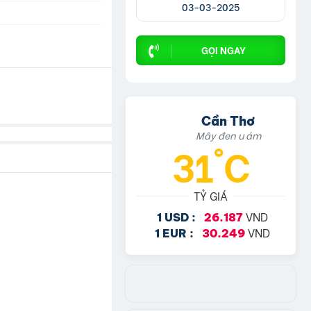
03-03-2025
GỌI NGAY
Cần Thơ
Mây đen u ám
31°C
TỶ GIÁ
VND
1 USD :
26.187
VND
1 EUR :
30.249