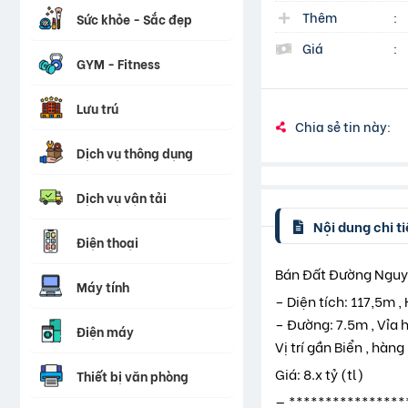
Thêm
:
Sức khỏe - Sắc đẹp
Giá
:
GYM - Fitness
Lưu trú
Chia sẻ tin này:
Dịch vụ thông dụng
Dịch vụ vận tải
Nội dung chi ti
Điện thoại
Bán Đất Đường Nguy
Máy tính
– Diện tích: 117,5m ,
– Đường: 7.5m , Vỉa 
Điện máy
Vị trí gần Biển , hàn
Giá: 8.x tỷ (tl)
Thiết bị văn phòng
— ****************