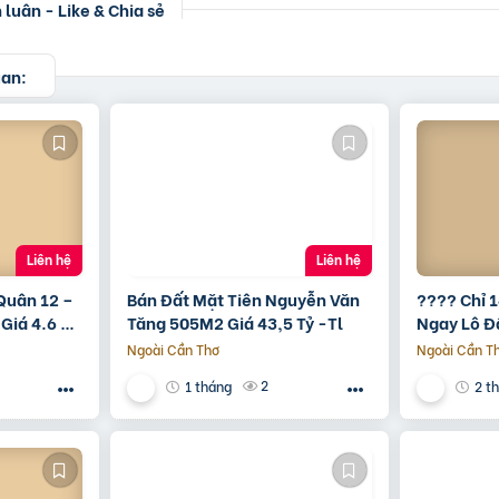
luận - Like & Chia sẻ
uan:
Liên hệ
Liên hệ
 Quân 12 –
Bán Đất Mặt Tiên Nguyễn Văn
???? Chỉ 1
Giá 4.6 Tỷ
Tăng 505M2 Giá 43,5 Tỷ -Tl
Ngay Lô Đ
Hội Đầu Tư
Ngoài Cần Thơ
Ngoài Cần T
???? Vị trí
2
1 tháng
2 t