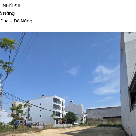
 – Nhất Đô
Đà Nẵng
u Dực – Đà Nẵng