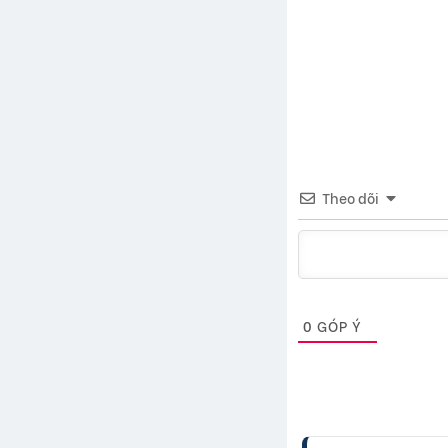
Theo dõi
0
GÓP Ý