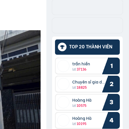
TOP 20 THÀNH VIÊN
trần hiền
1
37136
Chuyên sỉ gia dụng
2
18825
Hoàng Hà
3
10575
Hoàng Hà
4
10195