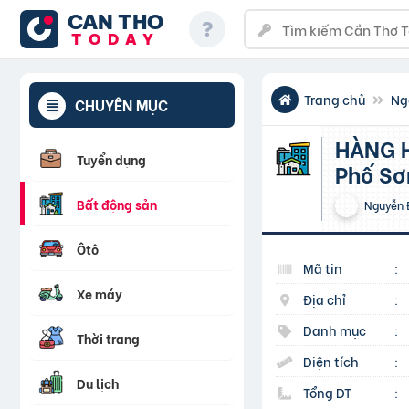
CAN THO
TODAY
Trang chủ
Ng
CHUYÊN MỤC
HÀNG HÓT – Lô sát góc Đường Nguyễn Cơ Thạch – Khu
Tuyển dụng
Phố Sơ
Bất động sản
Nguyễn 
Ôtô
Mã tin
:
Xe máy
Địa chỉ
:
Danh mục
:
Thời trang
Diện tích
:
Du lịch
Tổng DT
: