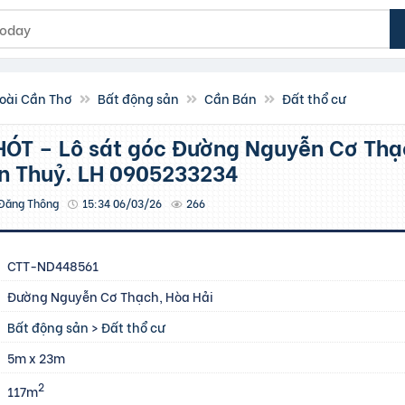
oài Cần Thơ
Bất động sản
Cần Bán
Đất thổ cư
n Thuỷ. LH 0905233234
Đăng Thông
15:34 06/03/26
266
CTT-ND448561
Đường Nguyễn Cơ Thạch, Hòa Hải
Bất động sản
>
Đất thổ cư
5m x 23m
2
117m