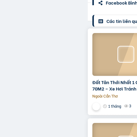
Facebook Bình 
Các tin liên q
Đất Tân Thới Nhất 1
70M2 – Xe Hơi Tránh 
– Shr
Ngoài Cần Thơ
3
1 tháng