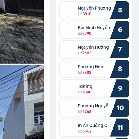
Nguyễn Phương
5
8810
Bùi Minh Huyền
6
7790
Nguyễn Hưởng
7
7502
Phương Hiền
8
7383
TaKing
9
7048
Phượng Nguyễn Phượng
10
6768
In Ấn Quảng Cáo Cần Thơ
11
6582