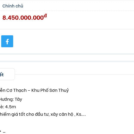
Chính chủ
đ
8.450.000.000
ết
ễn Cơ Thạch – Khu Phố Sơn Thuỷ
 Hướng: Tây
hè: 4.5m
g hiếm giá tốt cho đầu tư, xây căn hộ , Ks….
* —