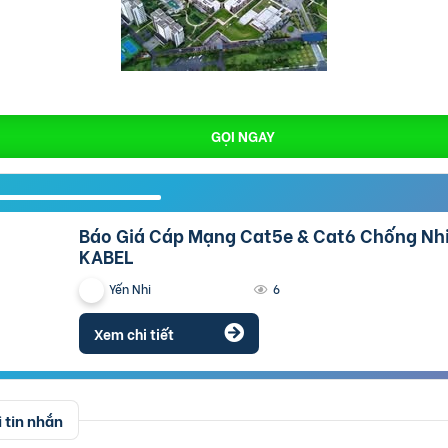
GỌI NGAY
Báo Giá Cáp Mạng Cat5e & Cat6 Chống Nhiễu ALTEK
KABEL
Yến Nhi
6
Xem chi tiết
 tin nhắn