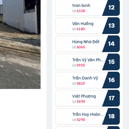
tran binh
12
6328
Văn Hưởng
13
6180
Hùng Nhà Đất
14
6065
Trần Vỹ Vân Phong
15
5955
Trần Danh Vỹ
16
5810
Việt Phương
17
5490
Trần Huy Hoàng Bắc
18
5290