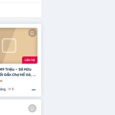
Liên hệ
49 Triệu – Sở Hữu
ất Gần Chợ Hồ Xá, Cơ
 Giá Rẻ Hiếm Có!
hơ
:
1
háng