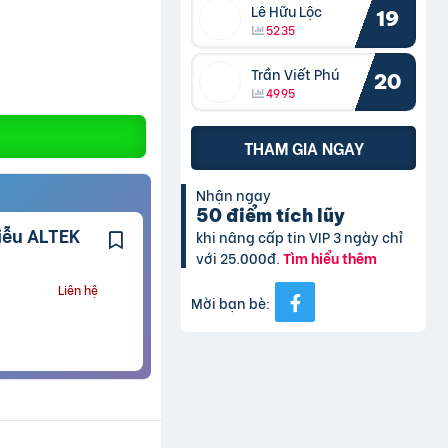
Lê Hữu Lộc
19
5235
Trần Viết Phú
20
4995
THAM GIA NGAY
Nhận ngay
50 điểm tích lũy
khi nâng cấp tin VIP 3 ngày chỉ
với 25.000đ.
Tìm hiểu thêm
Liên hệ
Mời bạn bè: