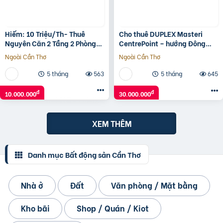
Hiếm: 10 Triệu/Th- Thuê
Cho thuê DUPLEX Masteri
Nguyên Căn 2 Tầng 2 Phòng
CentrePoint – hướng Đông
Ngủ- Hẻm Xe Hơi- Quận
Nam, căn góc phù hợp ở vừa
Ngoài Cần Thơ
Ngoài Cần Thơ
Trung Tâm. Lh: 0933910039
kinh doanh
5 tháng
563
5 tháng
645
đ
đ
10.000.000
30.000.000
XEM THÊM
Danh mục Bất động sản Cần Thơ
Nhà ở
Đất
Văn phòng / Mặt bằng
Kho bãi
Shop / Quán / Kiot