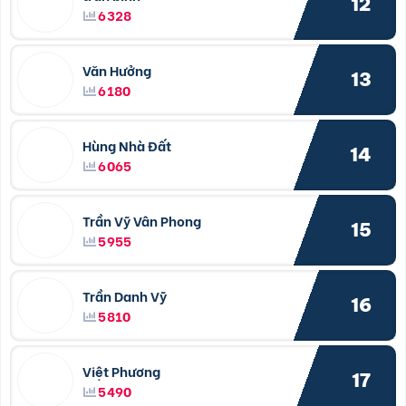
12
6328
Văn Hưởng
13
6180
Hùng Nhà Đất
14
6065
Trần Vỹ Vân Phong
15
5955
Trần Danh Vỹ
16
5810
Việt Phương
17
5490