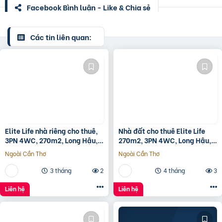
Facebook Bình luận - Like & Chia sẻ
Các tin liên quan:
Elite Life nhà riêng cho thuê,
Nhà đất cho thuê Elite Life
3PN 4WC, 270m2, Long Hậu,
270m2, 3PN 4WC, Long Hậu,
Cần Giuộc, Long An
Cần Giuộc, Long An
Ngoài Cần Thơ
Ngoài Cần Thơ
3 tháng
2
4 tháng
3
Liên hệ
Liên hệ