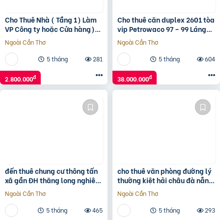
Cho Thuê Nhà ( Tầng 1) Làm
Cho thuê căn duplex 2601 tòa
VP Công ty hoặc Cửa hàng)
vip Petrowaco 97 – 99 Láng
13/ 129 Nguyễn Xiển, Hạ
Hạ tặng nội thất sang trọng
Ngoài Cần Thơ
Ngoài Cần Thơ
Đình,Thanh Xuân, Hà Nội
tiêu chuẩn 5*
5 tháng
281
5 tháng
604
đ
đ
2.800.000
38.000.000
đến thuê chung cư thông tấn
cho thuê văn phòng đường lý
xã gần ĐH thăng long nghiêm
thường kiệt hải châu đà nẵng
xuân yêm
giá tốt diện tích 75 m2
Ngoài Cần Thơ
Ngoài Cần Thơ
5 tháng
465
5 tháng
293