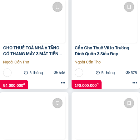
CHO THUÊ TOÀ NHÀ 6 TẦNG
Cần Cho Thuê Villa Trương
CÓ THANG MÁY 3 MẶT TIỀN
Định Quận 3 Siêu Đẹp
TTTP Huế
Ngoài Cần Thơ
Ngoài Cần Thơ
5 tháng
646
5 tháng
578
đ
đ
54.000.000
190.000.000