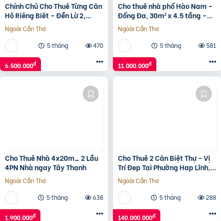
Chính Chủ Cho Thuê Từng Căn
Cho thuê nhà phố Hào Nam –
Hộ Riêng Biệt – Đền Lừ 2,
Đống Đa, 30m² x 4.5 tầng –
Hoàng Mai
Gần ô tô – Kinh doanh hoặc ở
Ngoài Cần Thơ
Ngoài Cần Thơ
gia đình – Giá
5 tháng
470
5 tháng
581
đ
đ
6.500.000
11.000.000
Cho Thuê Nhà 4x20m_ 2 Lầu
Cho Thuê 2 Căn Biệt Thự – Vị
4PN Nhà ngay Tây Thạnh
Trí Đẹp Tại Phường Hạp Lĩnh,
Bắc Ninh
Ngoài Cần Thơ
Ngoài Cần Thơ
5 tháng
638
5 tháng
288
đ
đ
1.900.000
140.000.000