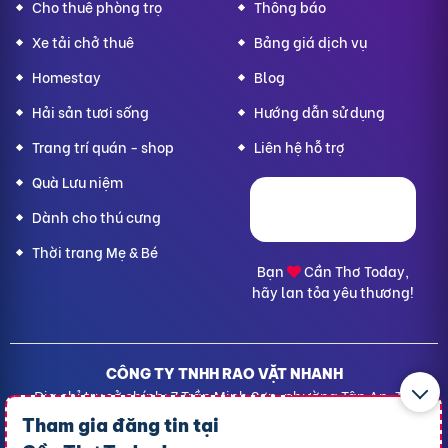
Cho thuê phòng trọ
Thông báo
Xe tải chở thuê
Bảng giá dịch vụ
Homestay
Blog
Hải sản tươi sống
Hướng dẫn sử dụng
Trang trí quán - shop
Liên hệ hỗ trợ
Quà Lưu niệm
Dành cho thú cưng
Thời trang Mẹ & Bé
Bạn
Cần Thơ Today,
hãy lan tỏa yêu thương!
CÔNG TY TNHH RAO VẶT NHANH
Địa chỉ trụ sở chính: 7 Trần Minh Sơn, phường Tân An, TP.
Cần Thơ
Tham gia đăng tin tại
Giấy CNĐKDN: 1801717351 – Ngày cấp: 24/01/2022 - Cơ