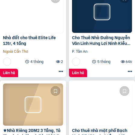
Nhà đất cho thuê Elite Life
Cho Thuê Nhà Đường Nguyễn
13tr, 4 tầng
Văn Linh Hưng Lợi Ninh Kiều
TP Cần Thơ
Ngoài Cần Thơ
P. Tân An
4 tháng
2
5 tháng
646
Liên hệ
Liên hệ
⚜️Nhà Riêng 20M2 3 Tầng, Tả
Cho thuê nhà mặt phố Bạch