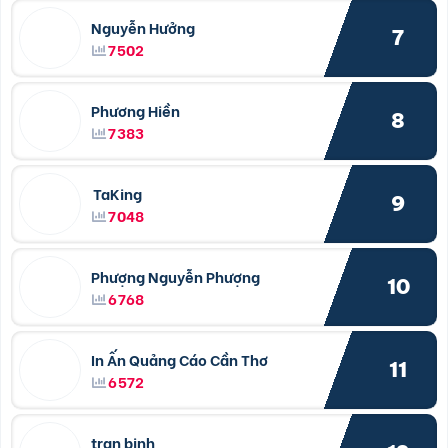
Nguyễn Hưởng
7
7502
Phương Hiền
8
7383
TaKing
9
7048
Phượng Nguyễn Phượng
10
6768
In Ấn Quảng Cáo Cần Thơ
11
6572
tran binh