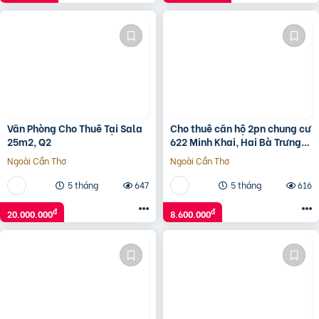
Văn Phòng Cho Thuê Tại Sala
Cho thuê căn hộ 2pn chung cư
25m2, Q2
622 Minh Khai, Hai Bà Trưng.
Giá 8.x Triệu
Ngoài Cần Thơ
Ngoài Cần Thơ
5 tháng
647
5 tháng
616
đ
đ
20.000.000
8.600.000