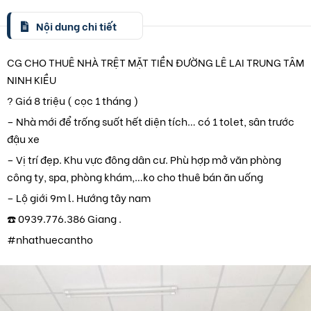
Nội dung chi tiết
CG CHO THUÊ NHÀ TRỆT MẶT TIỀN ĐƯỜNG LÊ LAI TRUNG TÂM
NINH KIỀU
? Giá 8 triệu ( cọc 1 tháng )
– Nhà mới để trống suốt hết diện tích… có 1 tolet, sân trước
đậu xe
– Vị trí đẹp. Khu vực đông dân cư. Phù hợp mở văn phòng
công ty, spa, phòng khám,…ko cho thuê bán ăn uống
– Lộ giới 9m l. Hướng tây nam
☎️ 0939.776.386 Giang .
#nhathuecantho