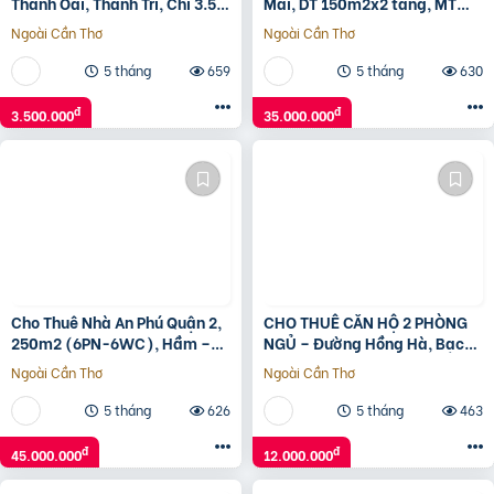
Thanh Oai, Thanh Trì, Chỉ 3.5
Mai, DT 150m2x2 tầng, MT
Triệu/Th, Điện Nước Giá Dân
8m, Giá 35tr, Kinh doanh mọi
Ngoài Cần Thơ
Ngoài Cần Thơ
⚜️
mô hình
5 tháng
659
5 tháng
630
đ
đ
3.500.000
35.000.000
Cho Thuê Nhà An Phú Quận 2,
CHO THUÊ CĂN HỘ 2 PHÒNG
250m2 (6PN-6WC), Hầm –
NGỦ – Đường Hồng Hà, Bạch
Trệt – 3 Lầu. Đi Bộ 150m Ra
Đằng -Quận Tân Bình –
Ngoài Cần Thơ
Ngoài Cần Thơ
Trần Não
TPHCM
5 tháng
626
5 tháng
463
đ
đ
45.000.000
12.000.000