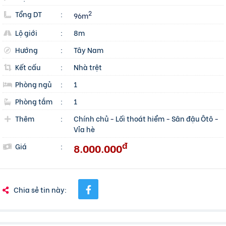
Tổng DT
:
2
96m
Lộ giới
:
8m
Hướng
:
Tây Nam
Kết cấu
:
Nhà trệt
Phòng ngủ
:
1
Phòng tắm
:
1
Thêm
:
Chính chủ
-
Lối thoát hiểm
-
Sân đậu Ôtô
-
Vỉa hè
đ
8.000.000
Giá
:
Chia sẻ tin này: