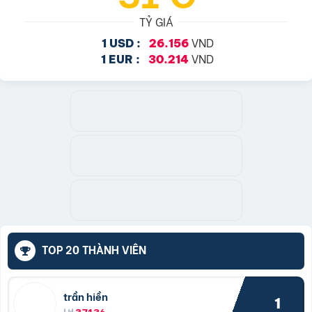
TỶ GIÁ
VND
1 USD :
26.156
VND
1 EUR :
30.214
TOP 20 THÀNH VIÊN
trần hiền
1
37136