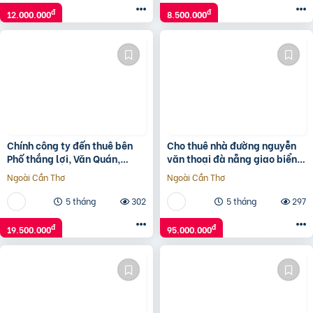
đ
đ
12.000.000
8.500.000
Chính công ty đến thuê bên
Cho thuê nhà đường nguyễn
Phố thắng lợi, Văn Quán,
văn thoại đà nẵng giao biển 2
80m, 19.5 triệu/tháng, 2 Mặt
mặt tiền ngang 9m
Ngoài Cần Thơ
Ngoài Cần Thơ
Phố xe con hạn chế
5 tháng
302
5 tháng
297
đ
đ
19.500.000
95.000.000