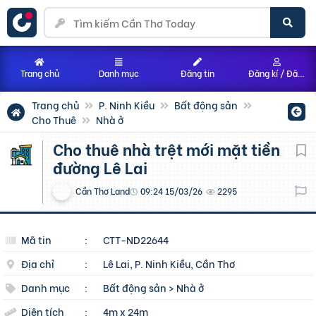
Trang chủ
Danh mục
Đăng tin
Đăng kí / Đăng nhập
Trang chủ
P. Ninh Kiều
Bất động sản
Cho Thuê
Nhà ở
Cho thuê nhà trệt mới mặt tiền
đường Lê Lai
Cần Thơ Land
09:24 15/03/26
2295
Mã tin
:
CTT-ND22644
Địa chỉ
:
Lê Lai, P. Ninh Kiều, Cần Thơ
Danh mục
:
Bất động sản
>
Nhà ở
Diện tích
:
4m x 24m