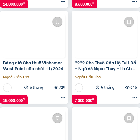
đ
đ
14.000.000
8.600.000
Bảng giá Cho thuê Vinhomes
???? Cho Thuê Căn Hộ Full Đồ
West Point cập nhật 11/2024
– Ngõ 66 Ngọc Thụy – Lh Chủ
Nhà 0936 072 396
Ngoài Cần Thơ
Ngoài Cần Thơ
5 tháng
729
5 tháng
646
đ
đ
15.000.000
7.000.000