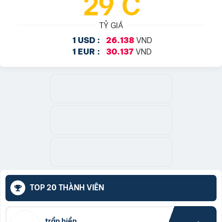
29°C
TỶ GIÁ
VND
1 USD :
26.138
VND
1 EUR :
30.137
TOP 20 THÀNH VIÊN
trần hiền