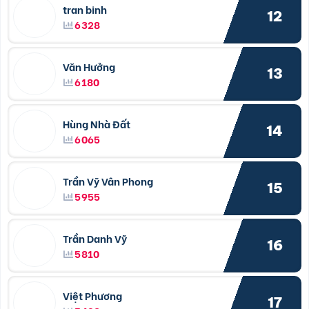
tran binh
12
6328
Văn Hưởng
13
6180
Hùng Nhà Đất
14
6065
Trần Vỹ Vân Phong
15
5955
Trần Danh Vỹ
16
5810
Việt Phương
17