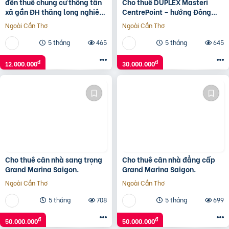
đến thuê chung cư thông tấn
Cho thuê DUPLEX Masteri
xã gần ĐH thăng long nghiêm
CentrePoint – hướng Đông
xuân yêm
Nam, căn góc phù hợp ở vừa
Ngoài Cần Thơ
Ngoài Cần Thơ
kinh doanh
5 tháng
465
5 tháng
645
đ
đ
12.000.000
30.000.000
Cho thuê căn nhà sang trọng
Cho thuê căn nhà đẳng cấp
Grand Marina Saigon.
Grand Marina Saigon.
Ngoài Cần Thơ
Ngoài Cần Thơ
5 tháng
708
5 tháng
699
đ
đ
50.000.000
50.000.000