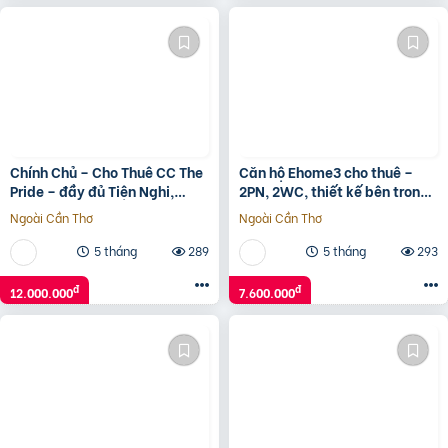
Chính Chủ – Cho Thuê CC The
Căn hộ Ehome3 cho thuê –
Pride – đầy đủ Tiện Nghi,
2PN, 2WC, thiết kế bên trong
75m2, 12 Triệu VND, 2PN,
đầy đủ, dọn vào ở ngay – giá
Ngoài Cần Thơ
Ngoài Cần Thơ
2WC, Hà Đông, Hà Nội
7.6 triệu
5 tháng
289
5 tháng
293
đ
đ
12.000.000
7.600.000