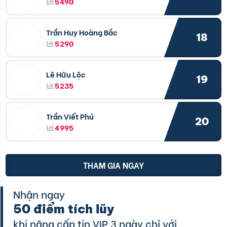
5490
Trần Huy Hoàng Bắc
18
5290
Lê Hữu Lộc
19
5235
Trần Viết Phú
20
4995
THAM GIA NGAY
Nhận ngay
50 điểm tích lũy
khi nâng cấp tin VIP 3 ngày chỉ với