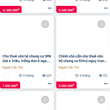
đ
đ
11.000.000
5.600.000
Cho thuê căn hộ chung cư 3PN
Chính chủ cần cho thuê căn
Giá 6 Triệu, trống dọn ở ngay
hộ chung cư 57m2 ngay trung
tại chung cư 35 Hồ Học Lãm,
tâm phường 25
Ngoài Cần Thơ
Ngoài Cần Thơ
Bình Tân
5 tháng
629
5 tháng
721
đ
đ
7.000.000
8.000.000