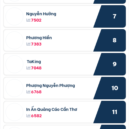
Nguyễn Hưởng
7
7502
Phương Hiền
8
7383
TaKing
9
7048
Phượng Nguyễn Phượng
10
6768
In Ấn Quảng Cáo Cần Thơ
11
6582