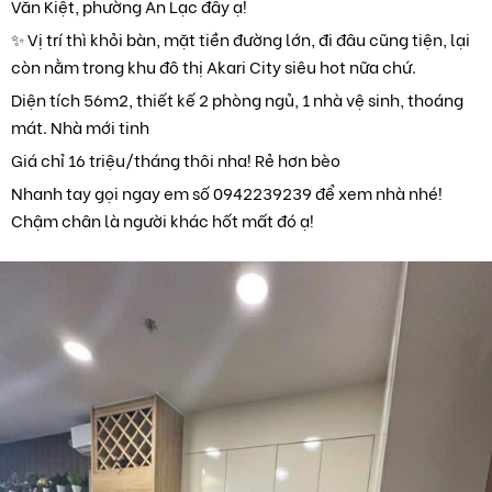
Văn Kiệt, phường An Lạc đây ạ!
✨ Vị trí thì khỏi bàn, mặt tiền đường lớn, đi đâu cũng tiện, lại
còn nằm trong khu đô thị Akari City siêu hot nữa chứ.
Diện tích 56m2, thiết kế 2 phòng ngủ, 1 nhà vệ sinh, thoáng
mát. Nhà mới tinh
Giá chỉ 16 triệu/tháng thôi nha! Rẻ hơn bèo
Nhanh tay gọi ngay em số 0942239239 để xem nhà nhé!
Chậm chân là người khác hốt mất đó ạ!