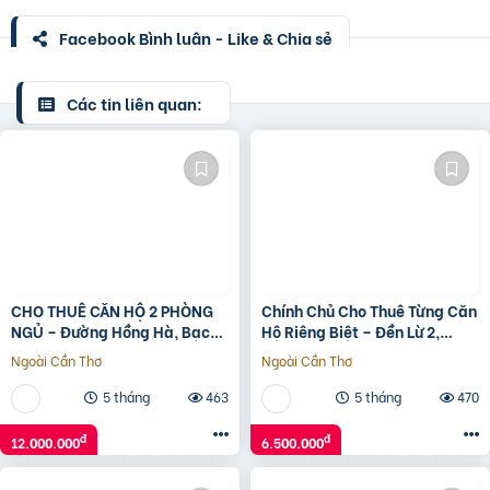
Facebook Bình luận - Like & Chia sẻ
Các tin liên quan:
CHO THUÊ CĂN HỘ 2 PHÒNG
Chính Chủ Cho Thuê Từng Căn
NGỦ – Đường Hồng Hà, Bạch
Hộ Riêng Biệt – Đền Lừ 2,
Đằng -Quận Tân Bình –
Hoàng Mai
Ngoài Cần Thơ
Ngoài Cần Thơ
TPHCM
5 tháng
463
5 tháng
470
đ
đ
12.000.000
6.500.000