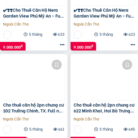
✔️❣️❣️Cho Thuê Căn Hộ Nera
✔️❣️❣️Cho Thuê Căn Hộ Nera
Garden View Phú Mỹ An – Full
Garden View Phú Mỹ An – Full
Nội Thất Xịn Xò
Nội Thất Xịn Xò
Ngoài Cần Thơ
Ngoài Cần Thơ
5 tháng
633
5 tháng
623
đ
đ
9.000.000
9.000.000
Cho thuê căn hộ 2pn chung cư
Cho thuê căn hộ 2pn chung cư
102 Trường Chinh, TX. Full nội
622 Minh Khai, Hai Bà Trưng.
thất
Giá 8.x Triệu
Ngoài Cần Thơ
Ngoài Cần Thơ
5 tháng
661
5 tháng
645