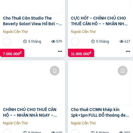
Cho Thuê Căn Studio The
CỰC HÓT – CHÍNH CHỦ CHO
Beverly Solari View Hồ Bơi –
THUÊ CĂN HỘ – – NHẬN NHÀ
Full Nội Thất Mới, Ở Ngay
NGAY – Nam từ Liêm ,Hà Nội
Ngoài Cần Thơ
Ngoài Cần Thơ
5 tháng
579
5 tháng
617
đ
đ
7.000.000
11.000.000
CHÍNH CHỦ CHO THUÊ CĂN
Cho thuê CCMN khép kín
HỘ – – NHẬN NHÀ NGAY –
1pk+1pn FULL ĐỒ thoáng đẹp
Nam từ Liêm ,Hà Nội
tại 99 Trung Kính
Ngoài Cần Thơ
Ngoài Cần Thơ
5 tháng
610
5 tháng
292