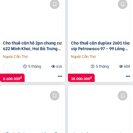
Cho thuê căn hộ 2pn chung cư
Cho thuê căn duplex 2601 tòa
622 Minh Khai, Hai Bà Trưng.
vip Petrowaco 97 – 99 Láng
Giá 8.x Triệu
Hạ tặng nội thất sang trọng
Ngoài Cần Thơ
Ngoài Cần Thơ
tiêu chuẩn 5*
5 tháng
616
5 tháng
604
đ
đ
8.600.000
38.000.000