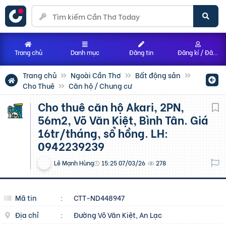
Trang chủ
Danh mục
Đăng tin
Đăng kí / Đăng nhập
Trang chủ
Ngoài Cần Thơ
Bất động sản
Cho Thuê
Căn hộ / Chung cư
Cho thuê căn hộ Akari, 2PN,
56m2, Võ Văn Kiệt, Bình Tân. Giá
16tr/tháng, sổ hồng. LH:
0942239239
Lê Mạnh Hùng
15:25 07/03/26
278
Mã tin
:
CTT-ND448947
Địa chỉ
:
Đường Võ Văn Kiệt, An Lạc