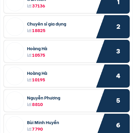
1
37136
Chuyên sỉ gia dụng
2
18825
Hoàng Hà
3
10575
Hoàng Hà
4
10195
Nguyễn Phương
5
8810
Bùi Minh Huyền
6
7790