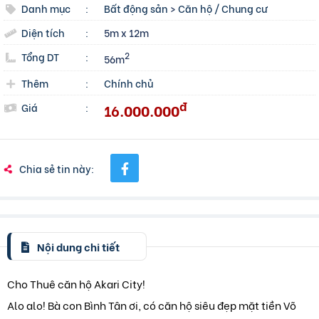
Danh mục
:
Bất động sản
>
Căn hộ / Chung cư
Diện tích
:
5m x 12m
Tổng DT
:
2
56m
Thêm
:
Chính chủ
đ
16.000.000
Giá
:
Chia sẻ tin này:
Nội dung chi tiết
Cho Thuê căn hộ Akari City!
Alo alo! Bà con Bình Tân ơi, có căn hộ siêu đẹp mặt tiền Võ