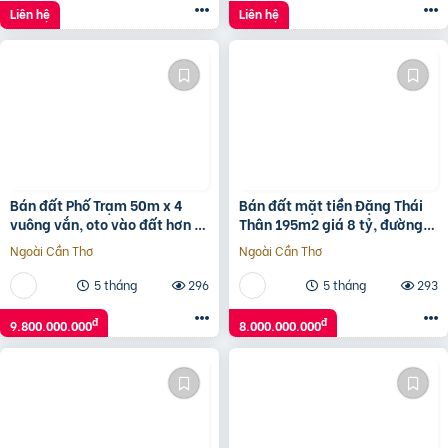
Liên hệ
Liên hệ
Bán đất Phố Trạm 50m x 4
Bán đất mặt tiền Đặng Thái
vuông vắn, oto vào đất hơn 9
Thân 195m2 giá 8 tỷ, đường
tỷ TL. LH 0936123469
7m5, sổ sẵn chính chủ
Ngoài Cần Thơ
Ngoài Cần Thơ
5 tháng
296
5 tháng
293
đ
đ
9.800.000.000
8.000.000.000