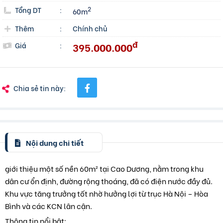
Tổng DT
:
2
60m
Thêm
:
Chính chủ
đ
395.000.000
Giá
:
Chia sẻ tin này:
Nội dung chi tiết
giới thiệu một số nền 60m² tại Cao Dương, nằm trong khu
dân cư ổn định, đường rộng thoáng, đã có điện nước đầy đủ.
Khu vực tăng trưởng tốt nhờ hưởng lợi từ trục Hà Nội – Hòa
Bình và các KCN lân cận.
Thông tin nổi bật: