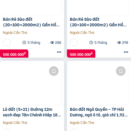
Bán Rẻ Sào đất
Bán Rẻ Sào đất
(20×100=2000m2) Gần Hồ
(20×100=2000m2) Gần Hồ
Du Lịch Thanh An, Dân Cư
Du Lịch Thanh An, Dân Cư
Ngoài Cần Thơ
Ngoài Cần Thơ
đông, Thuận Tiện Buôn Bán,
đông, Thuận Tiện Buôn Bán,
500tr
500tr
5 tháng
288
5 tháng
298
đ
đ
500.000.000
500.000.000
Lô đất (5×21) Đường 12m
Bán đất Ngô Quyền – TP Hải
sạch đẹp Tân Chánh Hiệp 18,
Dương, ngõ ô tô, giá chỉ 1,92
Quận 12, giá rẻ 4.4 tỷ
tỷ cực tiềm năng
Ngoài Cần Thơ
Ngoài Cần Thơ