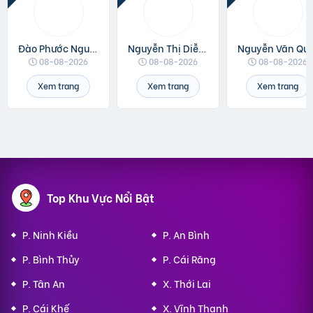
Đào Phước Nguyên
Nguyễn Thị Diễm Anh
Nguyễn V
08-08-2026
08-08-2026
08-08-2026
Xem trang
Xem trang
Xem trang
Top Khu Vực Nổi Bật
P. Ninh Kiều
P. An Bình
P. Bình Thủy
P. Cái Răng
P. Tân An
X. Thới Lai
P. Cái Khế
X. Vĩnh Thạnh