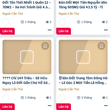
Đất Tân Thới Nhất 1 Quân 12 –
Bán Đất Mặt Tiên Nguyễn Văn
70M2 – Xe Hơi Tránh Giá 4.6
Tăng 505M2 Giá 43,5 Tỷ -Tl
Tỷ – Shr
Ngoài Cần Thơ
Ngoài Cần Thơ
1 tháng
3
1 tháng
2
Liên hệ
Liên hệ
???? Chỉ 149 Triệu – Sở Hữu
⏰️Săn Đất Trung Tâm Đông Hà
Ngay Lô Đất Gần Chợ Hồ Xá,
– Lô Góc 2 Mặt Tiền Lê Hồng
Cơ Hội Đầu Tư Giá Rẻ Hiếm
Phong, Giá Chỉ 1 Tỷ 5Xx ????
Ngoài Cần Thơ
Ngoài Cần Thơ
Có! ???? Vị trí:
1 tháng
1
2 tháng
1
Liên hệ
Liên hệ