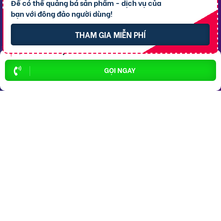
Để có thể quảng bá sản phẩm - dịch vụ của
Bất động sản P. Ô Môn
bạn với đông đảo người dùng!
THAM GIA MIỄN PHÍ
Dịch vụ
Hỗ trợ
thông dụng
khách hàng
GỌI NGAY
Cho thuê xe ôtô
Giới thiệu
Cho thuê phòng trọ
Thông báo
Xe tải chở thuê
Bảng giá dịch vụ
Homestay
Blog
Hải sản tươi sống
Hướng dẫn sử dụng
Trang trí quán - shop
Liên hệ hỗ trợ
Quà Lưu niệm
Dành cho thú cưng
Thời trang Mẹ & Bé