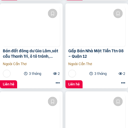
Bán đất đông dư Gia Lâm,sát
Gấp Bán Nhà Mặt Tiền Ttn 08
cầu Thanh Trì, ô tô tránh,
– Quận 12
60m, MT4m, 7 tỷ
Ngoài Cần Thơ
Ngoài Cần Thơ
3 tháng
2
3 tháng
2
Liên hệ
Liên hệ