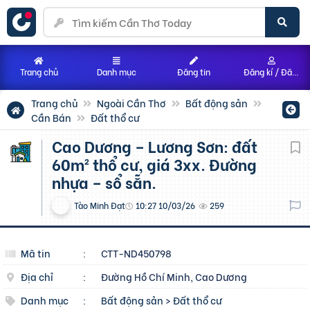
Trang chủ
Danh mục
Đăng tin
Đăng kí / Đăng nhập
Trang chủ
Ngoài Cần Thơ
Bất động sản
Cần Bán
Đất thổ cư
Cao Dương – Lương Sơn: đất
60m² thổ cư, giá 3xx. Đường
nhựa – sổ sẵn.
Tào Minh Đạt
10:27 10/03/26
259
Mã tin
:
CTT-ND450798
Địa chỉ
:
Đường Hồ Chí Minh, Cao Dương
Danh mục
:
Bất động sản
>
Đất thổ cư