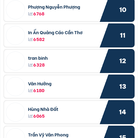
Phượng Nguyễn Phượng
10
6768
In Ấn Quảng Cáo Cần Thơ
11
6582
tran binh
12
6328
Văn Hưởng
13
6180
Hùng Nhà Đất
14
6065
Trần Vỹ Vân Phong
15