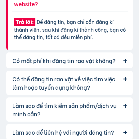
website?
Để đăng tin, bạn chỉ cần đăng kí
Trả lời:
thành viên, sau khi đăng kí thành công, bạn có
thể đăng tin, tất cả đều miễn phí.
Có mất phí khi đăng tin rao vặt không?
Có thể đăng tin rao vặt về việc tìm việc
Chúng tôi cung cấp gói đăng tin miễn
Trả lời:
phí cơ bản cho tất cả người dùng. Tuy nhiên, để
làm hoặc tuyển dụng không?
tăng hiệu quả quảng cáo và được ưu tiên hiển
thị, bạn có thể lựa chọn các gói dịch vụ nâng
Làm sao để tìm kiếm sản phẩm/dịch vụ
Hoàn toàn có thể. Website của chúng
Trả lời:
cấp với chi phí hợp lý, xem thêm
phí dịch vụ tin
tôi hỗ trợ đăng tin tuyển dụng và tìm việc làm.
mình cần?
VIP
.
Bạn chỉ cần chọn đúng chuyên mục và điền đầy
đủ thông tin.
Làm sao để liên hệ với người đăng tin?
Bạn có thể sử dụng công cụ tìm kiếm
Trả lời: