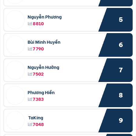
Nguyễn Phương
5
8810
Bùi Minh Huyền
6
7790
Nguyễn Hưởng
7
7502
Phương Hiền
8
7383
TaKing
9
7048