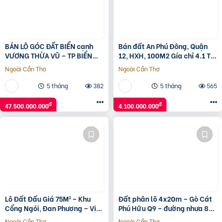
BÁN LÔ GÓC ĐẤT BIỂN cạnh
Bán đất An Phú Đông, Quận
VƯƠNG THỪA VŨ – TP BIỂN
12, HXH, 100M2 Gía chỉ 4.1 Tỷ
MIAMI CHÂU Á
TL
Ngoài Cần Thơ
Ngoài Cần Thơ
5 tháng
382
5 tháng
565
đ
đ
47.500.000.000
4.100.000.000
Lô Đất Đấu Giá 75M² – Khu
Đất phân lô 4x20m – Gò Cát
Cổng Ngói, Đan Phượng – Vị
Phú Hữu Q9 – đường nhựa 8m
Trí Siêu Đẹp, Giá Tốt!
có vỉa hè – giá 3,98 tỷ
Ngoài Cần Thơ
Ngoài Cần Thơ