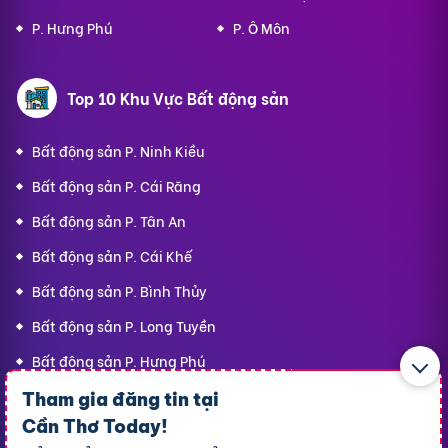
P. Hưng Phú
P. Ô Môn
Top 10 Khu Vực Bất động sản
Bất động sản P. Ninh Kiều
Bất động sản P. Cái Răng
Bất động sản P. Tân An
Bất động sản P. Cái Khế
Bất động sản P. Bình Thủy
Bất động sản P. Long Tuyền
Bất động sản P. Hưng Phú
Bất động sản P. An Bình
Tham gia đăng tin tại
Cần Thơ Today
!
Bất động sản X. Phong Điền