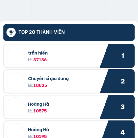
TOP 20 THÀNH VIÊN
trần hiền
1
37136
Chuyên sỉ gia dụng
2
18825
Hoàng Hà
3
10575
Hoàng Hà
4
10195