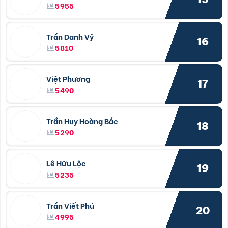
5955
Trần Danh Vỹ
16
5810
Việt Phương
17
5490
Trần Huy Hoàng Bắc
18
5290
Lê Hữu Lộc
19
5235
Trần Viết Phú
20
4995