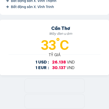
Bất động sản X. Vĩnh Thạnh
Bất động sản X. Vĩnh Trinh
Cần Thơ
Mây đen u ám
33°C
TỶ GIÁ
VND
1 USD :
26.138
VND
1 EUR :
30.137