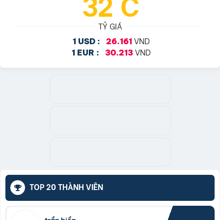
32°C
TỶ GIÁ
VND
1 USD :
26.161
VND
1 EUR :
30.213
TOP 20 THÀNH VIÊN
trần hiền