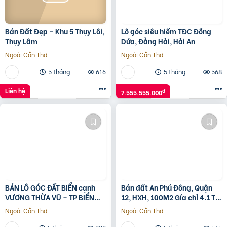
Bán Đất Đẹp – Khu 5 Thụy Lôi,
Lô góc siêu hiếm TĐC Đồng
Thụy Lâm
Dứa, Đằng Hải, Hải An
Ngoài Cần Thơ
Ngoài Cần Thơ
5 tháng
616
5 tháng
568
Liên hệ
đ
7.555.555.000
BÁN LÔ GÓC ĐẤT BIỂN cạnh
Bán đất An Phú Đông, Quận
VƯƠNG THỪA VŨ – TP BIỂN
12, HXH, 100M2 Gía chỉ 4.1 Tỷ
MIAMI CHÂU Á
TL
Ngoài Cần Thơ
Ngoài Cần Thơ