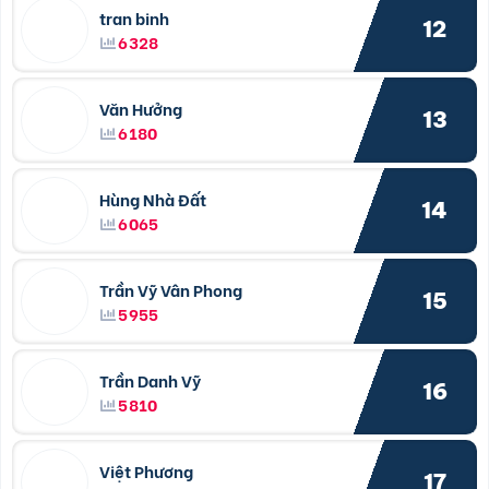
tran binh
12
6328
Văn Hưởng
13
6180
Hùng Nhà Đất
14
6065
Trần Vỹ Vân Phong
15
5955
Trần Danh Vỹ
16
5810
Việt Phương
17