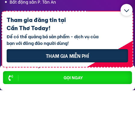
Bất động sản P. Tân An
Bất động sản P. Cái Khế
Tham gia đăng tin tại
Bất động sản P. Bình Thủy
Cần Thơ Today
!
Bất động sản P. Long Tuyền
Để có thể quảng bá sản phẩm - dịch vụ của
bạn với đông đảo người dùng!
Bất động sản P. Hưng Phú
Bất động sản P. An Bình
THAM GIA MIỄN PHÍ
Bất động sản X. Phong Điền
Bất động sản P. Ô Môn
GỌI NGAY
Dịch vụ
Hỗ trợ
thông dụng
khách hàng
Cho thuê xe ôtô
Giới thiệu
Cho thuê phòng trọ
Thông báo