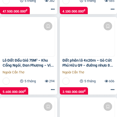
5 tháng
382
5 tháng
565
đ
đ
47.500.000.000
4.100.000.000
Lô Đất Đấu Giá 75M² – Khu
Đất phân lô 4x20m – Gò Cát
Cổng Ngói, Đan Phượng – Vị
Phú Hữu Q9 – đường nhựa 8m
Trí Siêu Đẹp, Giá Tốt!
có vỉa hè – giá 3,98 tỷ
Ngoài Cần Thơ
Ngoài Cần Thơ
5 tháng
294
5 tháng
606
đ
đ
5.600.000.000
3.980.000.000