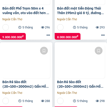
Bán đất Phố Trạm 50m x 4
Bán đất mặt tiền Đặng Thái
vuông vắn, oto vào đất hơn 9
Thân 195m2 giá 8 tỷ, đường
tỷ TL. LH 0936123469
7m5, sổ sẵn chính chủ
Ngoài Cần Thơ
Ngoài Cần Thơ
5 tháng
296
5 tháng
293
đ
đ
9.800.000.000
8.000.000.000
Bán Rẻ Sào đất
Bán Rẻ Sào đất
(20×100=2000m2) Gần Hồ
(20×100=2000m2) Gần Hồ
Du Lịch Thanh An, Dân Cư
Du Lịch Thanh An, Dân Cư
Ngoài Cần Thơ
Ngoài Cần Thơ
đông, Thuận Tiện Buôn Bán,
đông, Thuận Tiện Buôn Bán,
500tr
500tr
5 tháng
288
5 tháng
298