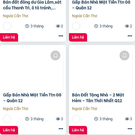
Bán đất đông dư Gia Lâm,sát
Gấp Bán Nhà Mặt Tiền Ttn 08
cầu Thanh Trì, ô tô tránh,
– Quận 12
60m, MT4m, 7 tỷ
Ngoài Cần Thơ
Ngoài Cần Thơ
3 tháng
2
3 tháng
2
Liên hệ
Liên hệ
Gấp Bán Nhà Mặt Tiền Ttn 08
Bán Đất Tặng Nhà – 2 Mặt
– Quận 12
Hẻm – Tân Thới Nhất Q12
Ngoài Cần Thơ
Ngoài Cần Thơ
3 tháng
3
3 tháng
3
Liên hệ
Liên hệ