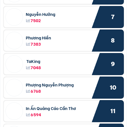
Nguyễn Hưởng
7
7502
Phương Hiền
8
7383
TaKing
9
7048
Phượng Nguyễn Phượng
10
6768
In Ấn Quảng Cáo Cần Thơ
11
6594