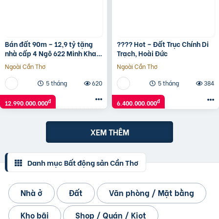
Bán đất 90m – 12,9 tỷ tặng
???? Hot – Đất Trục Chính Di
nhà cấp 4 Ngõ 622 Minh Khai
Trạch, Hoài Đức
to như Phố ô tô vào nhà.
Ngoài Cần Thơ
Ngoài Cần Thơ
5 tháng
620
5 tháng
384
đ
đ
12.990.000.000
6.400.000.000
XEM THÊM
Danh mục Bất động sản Cần Thơ
Nhà ở
Đất
Văn phòng / Mặt bằng
Kho bãi
Shop / Quán / Kiot