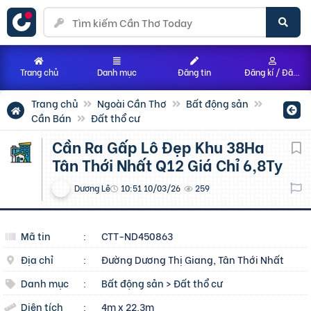
Trang chủ
Danh mục
Đăng tin
Đăng kí / Đăng nhập
Trang chủ
Ngoài Cần Thơ
Bất động sản
Cần Bán
Đất thổ cư
Cần Ra Gấp Lô Đẹp Khu 38Ha
Tân Thới Nhất Q12 Giá Chỉ 6,8Ty
Dương Lê
10:51 10/03/26
259
Mã tin
:
CTT-ND450863
Địa chỉ
:
Đường Dương Thị Giang, Tân Thới Nhất
Danh mục
:
Bất động sản
>
Đất thổ cư
Diện tích
:
4m x 22.3m