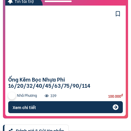
Tin tài trợ
Ống Kẽm Bọc Nhựa Phi
16/20/32/40/45/63/75/90/114
Nhã Phương
đ
339
100.000
Xem chi tiết
Đánh giá & Gửi tin nhắn