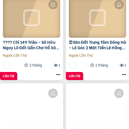
???? Chỉ 149 Triệu – Sở Hữu
⏰️Săn Đất Trung Tâm Đông Hà
Ngay Lô Đất Gần Chợ Hồ Xá,
– Lô Góc 2 Mặt Tiền Lê Hồng
Cơ Hội Đầu Tư Giá Rẻ Hiếm
Phong, Giá Chỉ 1 Tỷ 5Xx ????
Ngoài Cần Thơ
Ngoài Cần Thơ
Có! ???? Vị trí:
2 tháng
1
2 tháng
1
Liên hệ
Liên hệ