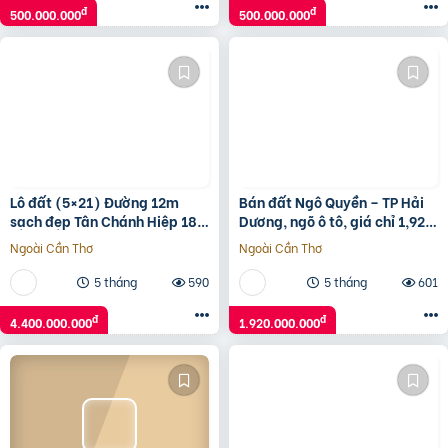
đ
đ
500.000.000
500.000.000
Lô đất (5×21) Đường 12m
Bán đất Ngô Quyền – TP Hải
sạch đẹp Tân Chánh Hiệp 18,
Dương, ngõ ô tô, giá chỉ 1,92
Quận 12, giá rẻ 4.4 tỷ
tỷ cực tiềm năng
Ngoài Cần Thơ
Ngoài Cần Thơ
5 tháng
590
5 tháng
601
đ
đ
4.400.000.000
1.920.000.000