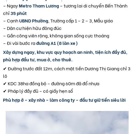
– Ngay
Metro Tham Lương
– tương lai di chuyển Bến Thành
chỉ
35 phút
– Cạnh
UBND Phường
, Trường cấp 1 – 2 – 3, Mẫu giáo
– Dân cư hiện hữu đông đúc
– Gần công viên rộng, không gian sống cực thoáng
– Đi vài bước ra
đường A1 (8 làn xe)
Xây dựng ngay, khu vực quy hoạch an ninh, tiện ích đầy đủ,
phù hợp đầu tư, mua ở, cho thuê.
✔ Đường trước đất 12m, cách mặt tiền Dương Thị Giang chỉ 3
lô
✔ KDC 38ha đồng bộ – đường 60m đã đổ nhựa
✔ Pháp lý đầy đủ – có giấy hẹn sổ
Phù hợp ở – xây nhà – làm công ty – đầu tư giữ tiền siêu lời