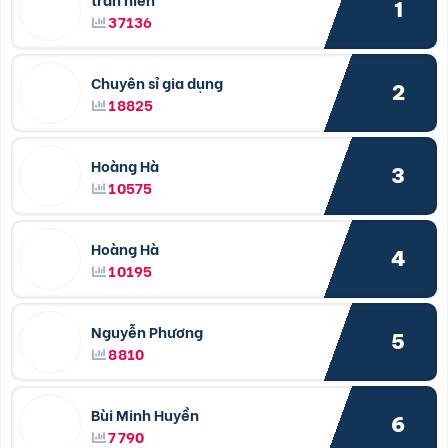
1
37136
Chuyên sỉ gia dụng
2
18825
Hoàng Hà
3
10575
Hoàng Hà
4
10195
Nguyễn Phương
5
8810
Bùi Minh Huyền
6
7790