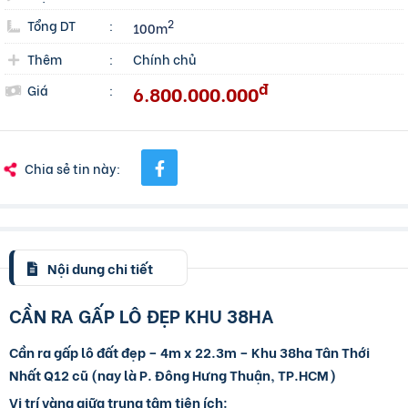
Tổng DT
:
2
100m
Thêm
:
Chính chủ
đ
6.800.000.000
Giá
:
Chia sẻ tin này:
Nội dung chi tiết
CẦN RA GẤP LÔ ĐẸP KHU 38HA
Cần ra gấp lô đất đẹp – 4m x 22.3m – Khu 38ha Tân Thới
Nhất Q12 cũ (nay là P. Đông Hưng Thuận, TP.HCM)
Vị trí vàng giữa trung tâm tiện ích: