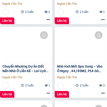
LVCC
Đường 3/2, Trung Tâm Quận
Ngoài Cần Thơ
Ngoài Cần Thơ
10
2 tuần
2
2 tuần
1
Liên hệ
Liên hệ
Chuyển Nhượng Dự Án Đất
Nhà Hxh Mới Spa Xong – Vào
Nền Nhà Ở Liền Kề – Lai Uyên,
Ở Ngay , 44/85M2, P14 Gò
Bầu Bàng, Bình Dương
Vấp, Giá 4.X Tỷ
Ngoài Cần Thơ
Ngoài Cần Thơ
2 tuần
1
2 tuần
3
Liên hệ
Liên hệ