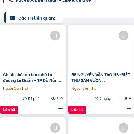
Các tin liên quan:
Chính chủ rao bán nhà tại
58 NGUYỄN VĂN TẠO.NB-BIỆT
đường Lê Duẩn – TP Đà Nẵng;
THỰ SÂN VƯỜN
DT đất 108,3 m2; giá 13,2 tỷ
260M2[11x24M]-12.8 TỶ
Ngoài Cần Thơ
Ngoài Cần Thơ
54 phút
240
2 ngày
9
Liên hệ
Liên hệ