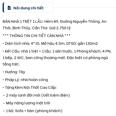
Nội dung chi tiết
BÁN NHÀ 1 TRỆT 1 LẦU. Hẻm 89, Đường Nguyễn Thông, An
Thới, Bình Thủy, Cần Thơ. Giá 2.750 tỷ
*** THÔNG TIN CHI TIẾT CĂN NHÀ ***
• Diện tích nhà: 4*15. Mở hậu 4.5m. DTSD: gần 130m2
• Kết Cấu: nhà 1 trệt + 1 lầu; 1 sân trước, 1 Phòng khách, 4 PN,
1 bếp, 2 WC, ban công thoáng mát. Đặc biệt có phòng ngủ
tầng trệt.
• Hướng: Tây
• Pháp Lý: nhà hoàn công
• Tặng Kèm Nội Thất Cao Cấp:
– 2 máy lạnh đời mới (tiết kiệm điện)
– Máy năng lượng mặt trời
– 1 bộ: Sofa + bàn (phòng khách)