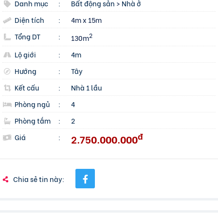
Danh mục
:
Bất động sản
>
Nhà ở
Diện tích
:
4m x 15m
Tổng DT
:
2
130m
Lộ giới
:
4m
Hướng
:
Tây
Kết cấu
:
Nhà 1 lầu
Phòng ngủ
:
4
Phòng tắm
:
2
đ
2.750.000.000
Giá
:
Chia sẻ tin này: