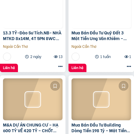
13.3 TỶ-Đào Sư Tích.NB- NHÀ
Mua Bán Đầu Tư Quỹ Đất 3
MTKD 8x14M, 4T 5PN 8WC
Mặt Tiền Ung Văn Khiêm –
FULL NỘI THẤT GỖ ĐỎ
2.122M²
Ngoài Cần Thơ
Ngoài Cần Thơ
2 ngày
13
1 tuần
1
Liên hệ
Liên hệ
M&A DỰ ÁN CHUNG CƯ – HẠ
Mua Bán Đầu Tư Building
600 TỶ VỀ 420 TỶ – CHỐT
Dòng Tiền 198 Tỷ – Mặt Tiền