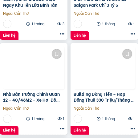
Ngay Khu Tên Lửa Bình Tân
Saigon Park Chỉ 3 Tỷ 5
Ngoài Cần Thơ
Ngoài Cần Thơ
1 tháng
3
1 tháng
1
Liên hệ
Liên hệ
Nhà Bán Trường Chinh Quan
Building Dòng Tiền – Hợp
12 – 40/46M2 – Xe Hơi Đỗ
Đồng Thuê 330 Triệu/Tháng –
Cửa – 3.1 Tỷ
Quận 5, Tp.hcm -139Ty
Ngoài Cần Thơ
Ngoài Cần Thơ
1 tháng
1
1 tháng
1
Liên hệ
Liên hệ