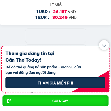
TỶ GIÁ
VND
1 USD :
26.187
VND
1 EUR :
30.249
Tham gia đăng tin tại
Cần Thơ Today
!
Để có thể quảng bá sản phẩm - dịch vụ của
bạn với đông đảo người dùng!
THAM GIA MIỄN PHÍ
TOP 20 THÀNH VIÊN
GỌI NGAY
trần hiền
1
37136