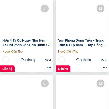
Hơn 4 Tỷ Có Ngay Nhà Hẻm
Văn Phòng Dòng Tiền – Trung
Xe Hơi Phan Văn Hớn Quân 12
Tâm Q1 Tp.hcm – Hợp Đồng
Thuê 250 Triệu/Tháng – 115
Ngoài Cần Thơ
Ngoài Cần Thơ
Tỷ
1 tháng
3
1 tháng
3
Liên hệ
Liên hệ