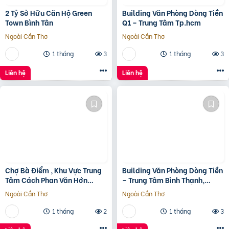
2 Tỷ Sở Hữu Căn Hộ Green
Building Văn Phòng Dòng Tiền
Town Bình Tân
Q1 – Trung Tâm Tp.hcm
Ngoài Cần Thơ
Ngoài Cần Thơ
1 tháng
3
1 tháng
3
Liên hệ
Liên hệ
Chợ Bà Điểm , Khu Vực Trung
Building Văn Phòng Dòng Tiền
Tâm Cách Phan Văn Hớn
– Trung Tâm Bình Thạnh,
100m
Tp.hcm Chỉ 100Tr/M2 Đất
Ngoài Cần Thơ
Ngoài Cần Thơ
1 tháng
2
1 tháng
3