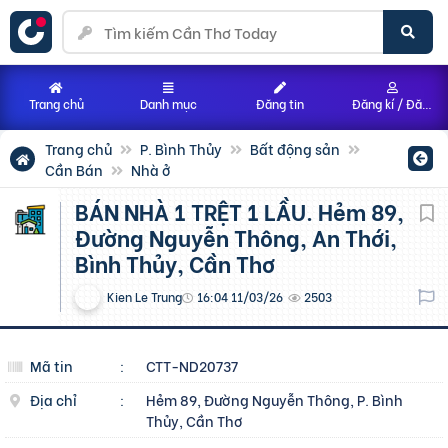
Trang chủ
Danh mục
Đăng tin
Đăng kí / Đăng nhập
Trang chủ
P. Bình Thủy
Bất động sản
Cần Bán
Nhà ở
BÁN NHÀ 1 TRỆT 1 LẦU. Hẻm 89,
Đường Nguyễn Thông, An Thới,
Bình Thủy, Cần Thơ
Kien Le Trung
16:04 11/03/26
2503
Mã tin
:
CTT-ND20737
Địa chỉ
:
Hẻm 89, Đường Nguyễn Thông, P. Bình
Thủy, Cần Thơ