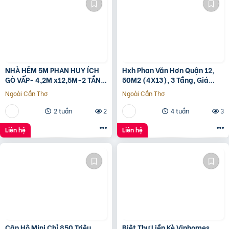
NHÀ HẺM 5M PHAN HUY ÍCH
Hxh Phan Văn Hơn Quận 12,
GÒ VẤP- 4,2M x12,5M-2 TẦNG
50M2 (4X13), 3 Tầng, Giá
– GIÁ 4,4 TỶ
4.96 Tỷ
Ngoài Cần Thơ
Ngoài Cần Thơ
2 tuần
2
4 tuần
3
Liên hệ
Liên hệ
Căn Hộ Mini Chỉ 850 Triệu
Biệt Thự Liền Kè Vinhomes