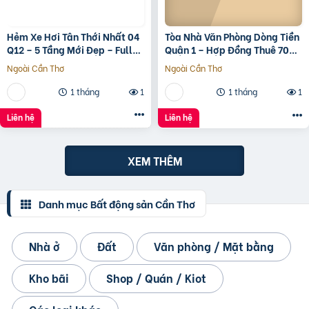
Hẻm Xe Hơi Tân Thới Nhất 04
Tòa Nhà Văn Phòng Dòng Tiền
Q12 – 5 Tầng Mới Đẹp – Full
Quận 1 – Hợp Đồng Thuê 700
Nội Thất – Giá 7.3 Tỷ
Triệu/Tháng – 490 Tỷ
Ngoài Cần Thơ
Ngoài Cần Thơ
1 tháng
1
1 tháng
1
Liên hệ
Liên hệ
XEM THÊM
Danh mục Bất động sản Cần Thơ
Nhà ở
Đất
Văn phòng / Mặt bằng
Kho bãi
Shop / Quán / Kiot