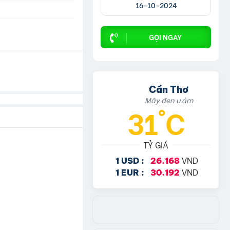
16-10-2024
GỌI NGAY
Cần Thơ
Mây đen u ám
31°C
TỶ GIÁ
VND
1 USD :
26.168
VND
1 EUR :
30.192