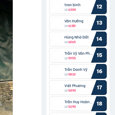
tran binh
12
6304
Văn Hưởng
13
6180
Hùng Nhà Đất
14
6065
Trần Vỹ Vân Phong
15
5955
Trần Danh Vỹ
16
5810
Việt Phương
17
5490
Trần Huy Hoàng Bắc
18
5290