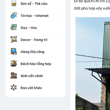
Đi bộ qua KCN chỉ 2 
Sim số - Thẻ cào
Đất phù hợp xây xưởn
Tin học - Internet
Dạy - Học
Decor - Trang trí
Hàng thủ công
Bách hóa tổng hợp
Sinh vật cảnh
Rao vặt khác