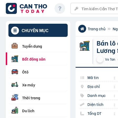
CAN THO
TODAY
Trang chủ
Ng
CHUYÊN MỤC
Bán lô đất mặt tiền đường QL21A, ngay cạnh KCN Nam
Tuyển dụng
Lương 
Bất động sản
Vo Tan
Ôtô
Mã tin
:
Xe máy
Địa chỉ
:
Danh mục
:
Thời trang
Diện tích
:
Du lịch
Tổng DT
: