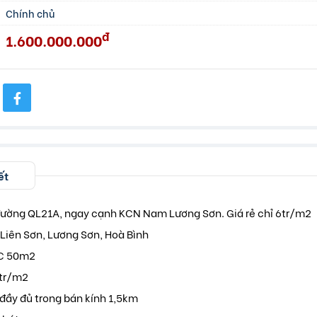
Chính chủ
đ
1.600.000.000
ết
 đường QL21A, ngay cạnh KCN Nam Lương Sơn. Giá rẻ chỉ 6tr/m2
m Liên Sơn, Lương Sơn, Hoà Bình
TC 50m2
6tr/m2
đầy đủ trong bán kính 1,5km