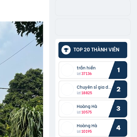
TOP 20 THÀNH VIÊN
trần hiền
1
37136
Chuyên sỉ gia dụng
2
18825
Hoàng Hà
3
10575
Hoàng Hà
4
10195