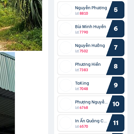
Nguyễn Phương
5
8810
Bùi Minh Huyền
6
7790
Nguyễn Hưởng
7
7502
Phương Hiền
8
7383
TaKing
9
7048
Phượng Nguyễn Phượng
10
6768
In Ấn Quảng Cáo Cần Thơ
11
6570