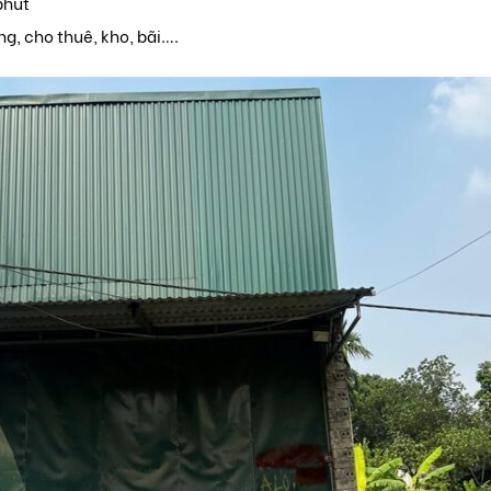
phút
g, cho thuê, kho, bãi….