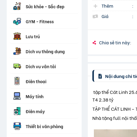
Thêm
:
Sức khỏe - Sắc đẹp
Giá
:
GYM - Fitness
Lưu trú
Chia sẻ tin này:
Dịch vụ thông dụng
Dịch vụ vận tải
Nội dung chi ti
Điện thoại
️ tập thể Cát Linh 2
Máy tính
T4 2.38 tỷ
TẬP THỂ CÁT LINH –
Điện máy
Nhà tặng full nội thấ
Thiết bị văn phòng