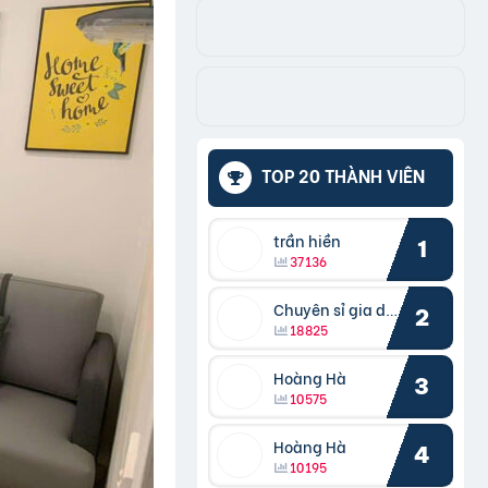
TOP 20 THÀNH VIÊN
trần hiền
1
37136
Chuyên sỉ gia dụng
2
18825
Hoàng Hà
3
10575
Hoàng Hà
4
10195