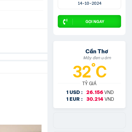
14-10-2024
GỌI NGAY
Cần Thơ
Mây đen u ám
32°C
TỶ GIÁ
VND
1 USD :
26.156
VND
1 EUR :
30.214