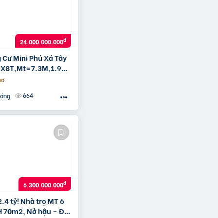
đ
24.000.000.000
 Cư Mini Phú Xá Tây
2X8T,Mt=7.3M,1.9
0M Ô Tô, 24 Tỷ
hơ
664
háng
đ
6.300.000.000
.4 tỷ! Nhà trọ MT 6
 70m2, Nở hậu – Đỗ