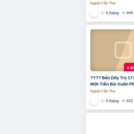
Tiền 6.7 Tỷ, 12,2 Tỷ
Ngoài Cần Thơ
604
5 tháng
6.5
???? Bán Dãy Trọ 17
Mặt Tiền Bùi Xuân Ph
Vịnh Mộc – Ngay Chợ
Ngoài Cần Thơ
Thủy Dương ????
622
5 tháng