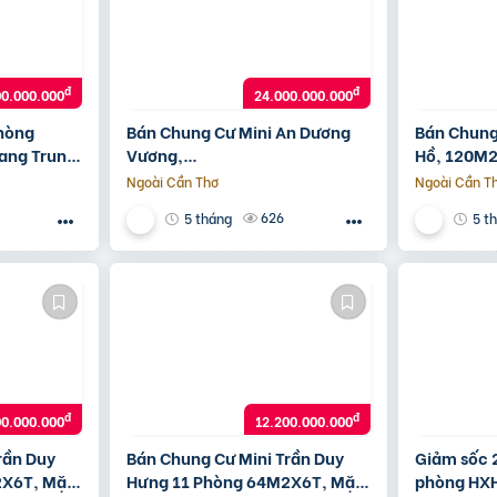
đ
đ
00.000.000
24.000.000.000
Phòng
Bán Chung Cư Mini An Dương
Bán Chung
ang Trung
Vương,
Hồ, 120M
120M2X8T,Mt=7.3M,1.9
Tỷ/Năm, 2
Ngoài Cần Thơ
Ngoài Cần T
Tỷ/Năm, 20M Ô Tô, 24 Tỷ
626
5 tháng
5 t
đ
đ
00.000.000
12.200.000.000
rần Duy
Bán Chung Cư Mini Trần Duy
Giảm sốc 2
2X6T, Mặt
Hưng 11 Phòng 64M2X6T, Mặt
phòng HXH