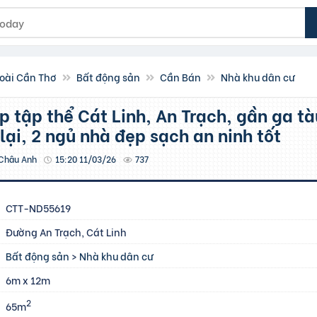
oài Cần Thơ
Bất động sản
Cần Bán
Nhà khu dân cư
lại, 2 ngủ nhà đẹp sạch an ninh tốt
Châu Anh
15:20 11/03/26
737
CTT-ND55619
Đường An Trạch, Cát Linh
Bất động sản
>
Nhà khu dân cư
6m x 12m
2
65m