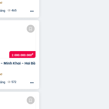
 PN
hơ
465
háng
đ
2.000.000.000
 – Minh Khai – Hai Bà
hơ
572
háng