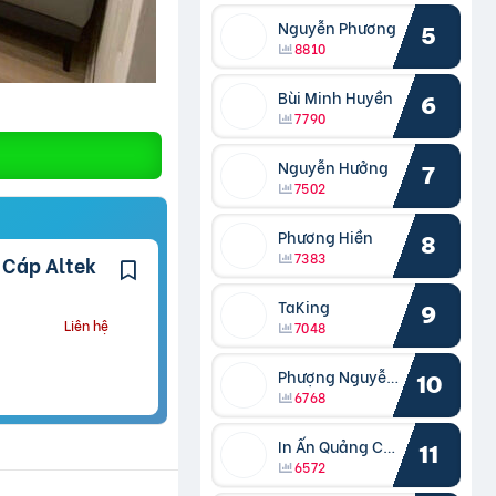
Nguyễn Phương
5
8810
Bùi Minh Huyền
6
7790
Nguyễn Hưởng
7
7502
Phương Hiền
8
7383
TaKing
9
Liên hệ
7048
Phượng Nguyễn Phượng
10
6768
In Ấn Quảng Cáo Cần Thơ
11
6572