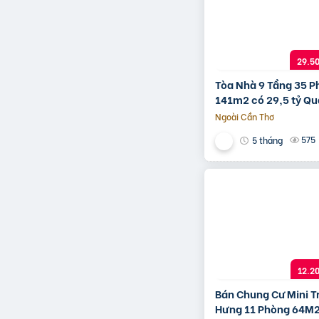
29.5
Tòa Nhà 9 Tầng 35 
141m2 có 29,5 tỷ Qu
Gò Vấp Hồ Chí Minh
Ngoài Cần Thơ
575
5 tháng
12.2
Bán Chung Cư Mini T
Hưng 11 Phòng 64M