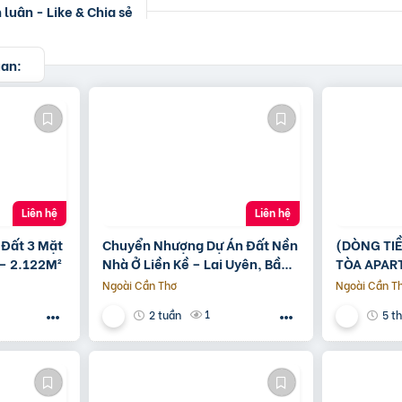
luận - Like & Chia sẻ
uan:
Liên hệ
Liên hệ
 Đất 3 Mặt
Chuyển Nhượng Dự Án Đất Nền
(DÒNG TI
– 2.122M²
Nhà Ở Liền Kề – Lai Uyên, Bầu
TÒA APAR
Bàng, Bình Dương
HƯNG – 15
Ngoài Cần Thơ
Ngoài Cần T
GIÁ 44 TỶ
1
2 tuần
5 t