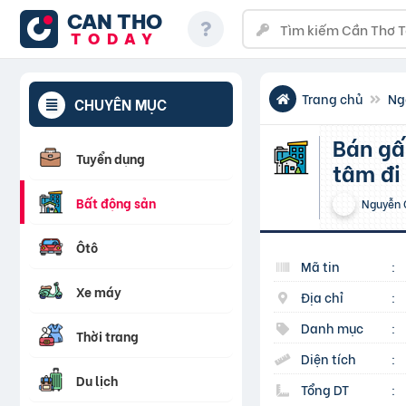
CAN THO
TODAY
Trang chủ
Ng
CHUYÊN MỤC
Bán gấp tập thể Cát Linh, An Trạch, gần ga tàu, trung
Tuyển dụng
tâm đi 
Bất động sản
Nguyễn 
Ôtô
Mã tin
:
Xe máy
Địa chỉ
:
Danh mục
:
Thời trang
Diện tích
:
Du lịch
Tổng DT
: