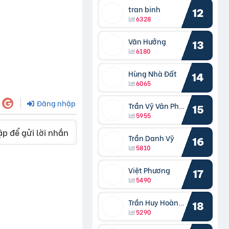
tran binh
12
6328
Văn Hưởng
13
6180
Hùng Nhà Đất
14
6065
Đăng nhập
Trần Vỹ Vân Phong
15
5955
p để gửi lời nhắn
Trần Danh Vỹ
16
5810
Việt Phương
17
5490
Trần Huy Hoàng Bắc
18
5290