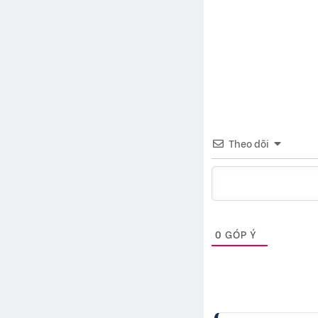
Theo dõi
0
GÓP Ý