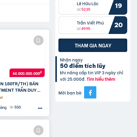
Lê Hữu Lộc
19
5235
Trần Viết Phú
20
4995
THAM GIA NGAY
Nhận ngay
50 điểm tích lũy
khi nâng cấp tin VIP 3 ngày chỉ
đ
44.000.000.000
với 25.000đ.
Tìm hiểu thêm
ỀN 180TR/TH) BÁN
TMENT TRẦN DUY
Mời bạn bè:
8M² x 8T – MT 8M –
hơ
550
háng