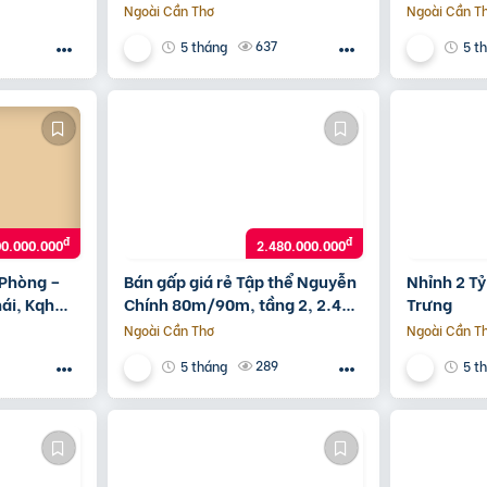
Tiền 6.7 Tỷ, 12,2 Tỷ
Tấn Phong
Ngoài Cần Thơ
Ngoài Cần T
637
5 tháng
5 t
đ
đ
00.000.000
2.480.000.000
 Phòng –
Bán gấp giá rẻ Tập thể Nguyễn
Nhỉnh 2 Tỷ
ái, Kqh
Chính 80m/90m, tầng 2, 2.48
Trưng
 Thôn 1,
tỷ Hoàng Mai.
Ngoài Cần Thơ
Ngoài Cần T
289
5 tháng
5 t