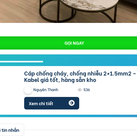
GỌI NGAY
Cáp chống cháy, chống nhiễu 2×1.5mm2 – Cáp Altek
Kabel giá tốt, hàng sẵn kho
Nguyên Thanh
536
Xem chi tiết
 tin nhắn